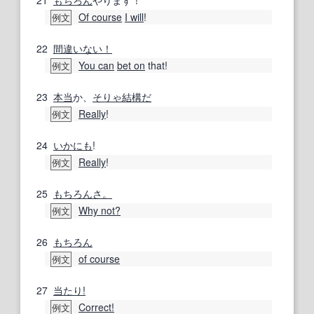
21
もちろん
やります！
Of course
I will
!
例文
22
間違いない！
You can
bet on
that!
例文
23
本当
か、
そりゃ
結構だ
Really
!
例文
24
いかにも
!
Really
!
例文
25
もちろんさ。
Why not?
例文
26
もちろん
of course
例文
27
当たり!
Correct!
例文