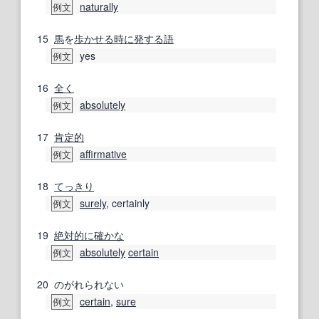
naturally
例文
15
馬
を
歩
かせる
時に
発する
語
yes
例文
16
全く
absolutely
例文
17
肯定的
affirmative
例文
18
てっきり
surely
, certainly
例文
19
絶対的に
確かな
absolutely
certain
例文
20
のがれられない
certain
,
sure
例文