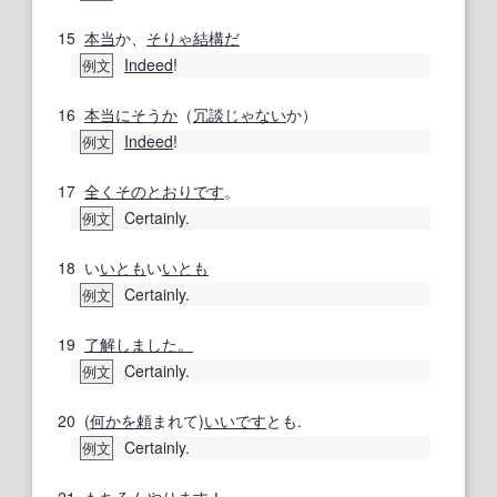
15
本当
か、
そりゃ
結構だ
Indeed
!
例文
16
本当に
そうか
（
冗談じゃない
か）
Indeed
!
例文
17
全く
そのとおりです
。
Certainly.
例文
18
い
いとも
い
いとも
Certainly.
例文
19
了解しました。
Certainly.
例文
20
(
何かを
頼
まれて)
いいです
とも.
Certainly.
例文