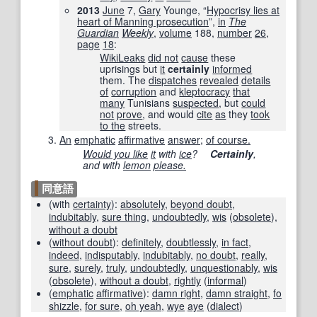
2013
June
7,
Gary
Younge, “
Hypocrisy lies at
heart of Manning prosecution
”,
in
The
Guardian
Weekly
,
volume
188
,
number
26
,
page
18
:
WikiLeaks
did not
cause
these
uprisings but
it
certainly
informed
them. The
dispatches
revealed
details
of
corruption
and
kleptocracy
that
many
Tunisians
suspected
, but
could
not
prove
, and would
cite
as
they
took
to the
streets.
An
emphatic
affirmative
answer
;
of course.
Would you like
it
with
ice
?
Certainly
,
and with
lemon
please.
同意語
(
with
certainty
)
:
absolutely
,
beyond doubt
,
indubitably
,
sure thing
,
undoubtedly
,
wis
(
obsolete
)
,
without a doubt
(
without doubt
)
:
definitely
,
doubtlessly
,
in fact
,
indeed
,
indisputably
,
indubitably
,
no doubt
,
really
,
sure
,
surely
,
truly
,
undoubtedly
,
unquestionably
,
wis
(
obsolete
)
,
without a doubt
,
rightly
(
informal
)
(
emphatic
affirmative
)
:
damn right
,
damn straight
,
fo
shizzle
,
for sure
,
oh yeah
,
wye
aye
(
dialect
)