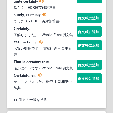
quite
certainly
恐らく
- EDR日英対訳辞書
surely,
certainly
例文帳に追加
てっきり
- EDR日英対訳辞書
.
Certainly
例文帳に追加
了解しました。
- Weblio Email例文集
Yes,
.
certainly
例文帳に追加
お安い御用です.
- 研究社 新和英中辞
典
That is
true.
certainly
例文帳に追加
確かにそうです
- Weblio Email例文集
, sir.
Certainly
例文帳に追加
かしこまりました.
- 研究社 新和英中
辞典
>> 例文の一覧を見る