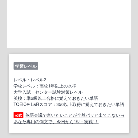
学習レベル
レベル：レベル2
学校レベル：高校1年以上の水準
大学入試：センター試験対策レベル
英検：準2級以上合格に覚えておきたい単語
TOEIC® L&Rスコア：350以上取得に覚えておきたい単語
英語会議で言いたいことが全然パッと出てこない→
公式
あなた専用の例文で、今日から“即・実戦”！