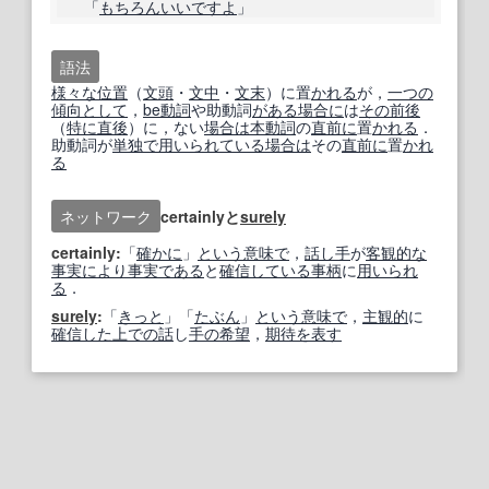
「
もちろんいいですよ
」
語法
様々な
位置
（
文頭
・
文中
・
文末
）に置
かれる
が，
一つの
傾向として
，
be動詞
や助動詞
がある
場合に
は
その前
後
（
特に
直後
）に，ない
場合は
本動詞
の
直前に
置
かれる
．
助動詞が
単独で
用いられている
場合は
その
直前に
置
かれ
る
ネットワーク
certainlyと
surely
certainly:
「
確かに
」
という意味で
，
話し手
が
客観的な
事実
により
事実である
と
確信している
事柄
に
用いられ
る
．
surely
:
「
きっと
」「
たぶん
」
という意味で
，
主観的
に
確信した
上で
の話
し
手の
希望
，
期待
を表す