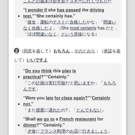
こんど
の週
末
は
必ず
君
と
スキーに行く
つもり
だ
“
I wonder if
she
has passed
the
driving
test.
"“She certainly has."
「
彼女
，
運転
の
テスト
に
合格した
かな」「
間違い
なく
合格した
よ」（She
most certainly
has.だと，
「ほぼ
間違いなく
」
という意味
になる）
2
（
同意
を
表
して）
もちろん
，
そのとおり
；（
承諾
を
表
して）
いいですよ
“
Do you
think
this
plan
is
practical
?"“Certainly."
「この
計画
は
実行可能
だと
思います
か」「
もちろ
んです
」
“Were you
late
for class
again?
"“
Certainly
not.
"
「また
授業
に
遅れた
の?」「
とんでもない
」
“Shall
we
go to
a
French
restaurant
for
dinner
?"“Certainly."
「
夕食
に
フランス料理
の
お店
に
行きましょう
」