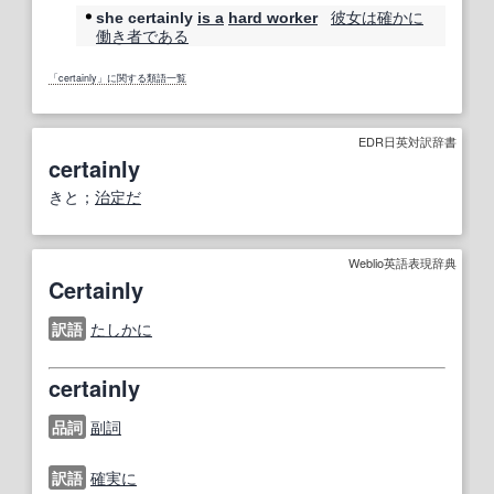
彼女は
確かに
she certainly
is a
hard worker
働き者
である
「certainly」に関する類語一覧
EDR日英対訳辞書
certainly
きと；
治定だ
Weblio英語表現辞典
Certainly
訳語
たしかに
certainly
品詞
副詞
訳語
確実に