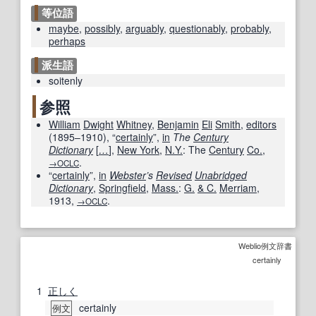
等位語
maybe
,
possibly
,
arguably
,
questionably
,
probably
,
perhaps
派生語
soitenly
参照
William
Dwight
Whitney
,
Benjamin
Eli
Smith
,
editors
(
1895–1910
), “
certainly
”,
in
The
Century
Dictionary
[
…
]
,
New York
,
N.Y.
: The
Century
Co.
,
.
→OCLC
“
certainly
”,
in
Webster
’s
Revised
Unabridged
Dictionary
,
Springfield
,
Mass.
:
G.
& C.
Merriam
,
1913
,
.
→OCLC
Weblio例文辞書
certainly
1
正しく
certainly
例文