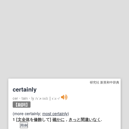
研究社 新英和中辞典
certainly
cer・tain・ly
/
sˈɚːtnli
｜
sˈəː‐
/
【副詞】
(more certainly;
most certainly
)
1
[
文全体
を
修飾
して]
確かに
，
きっと
間違いなく
.
用例