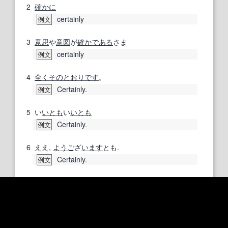
2
確かに
certainly
例文
3
意思
や
意図
が
確か
である
さま
certainly
例文
4
全く
そのとおりです
。
Certainly.
例文
5
い
いとも
い
いとも
Certainly.
例文
6
ええ,
ようご
ざ
います
とも.
Certainly.
例文
7
了解しました。
Certainly.
例文
8
(
何かを
頼
まれて)
いいです
とも.