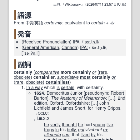
出典
:『
Wiktionary
』 (2026/07/11
23
:
57
UTC
版
)
語源
From
中期
英語
certeynly
;
equivalent to
certain
+‎
-
ly
.
発音
(
Received Pronunciation
)
IPA:
/ˈsɜː.tn̩.li/
(
General American
,
Canada
)
IPA:
/ˈsɝ.tn̩.li/
,
[ˈsɝ.ʔn̩.li]
副詞
certainly
(
comparative
more
certainly
or
(
rare
,
obsolete
)
certainlier
,
superlative
most
certainly
or
(
rare
,
obsolete
)
certainliest
)
In a way
which
is
certain
; with certainty.
1624
,
Democritus
Junior
[
pseudonym
;
Robert
Burton
],
The
Anatomy
of
Melancholy
:
[
…
]
,
2nd
edition
,
Oxford
,
Oxfordshire
:
[
…
]
John
Lichfield
and
James
Short
, for
Henry
Cripps
,
:
→OCLC
, I.iii.2.2:
he
verily
thought
he
had
young
live
frogs
in
his
belly
,
qui
vivebant
ex
alimento
suo
, that
lived
by
his
nourishment
, and
was so
certainly