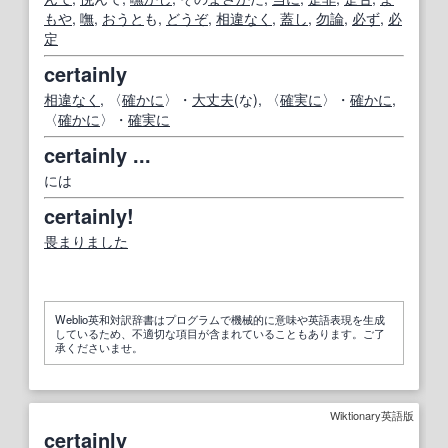
もや
,
嘸
,
おうと
も,
どうぞ
,
相違なく
,
蓋し
,
勿論
,
必ず
,
必
定
certainly
相違なく
, 〈
確かに
〉・
大丈夫
(な), 〈
確実に
〉・
確かに
,
〈
確かに
〉・
確実に
certainly ...
には
certainly!
畏まりました
Weblio英和対訳辞書はプログラムで機械的に意味や英語表現を生成
しているため、不適切な項目が含まれていることもあります。ご了
承くださいませ。
Wiktionary英語版
certainly