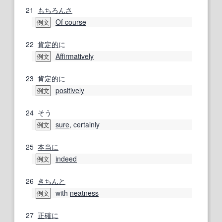
21
もちろんさ
Of course
例文
22
肯定的
に
Affirmatively
例文
23
肯定的
に
positively
例文
24
そう
sure
, certainly
例文
25
本当に
indeed
例文
26
きちんと
with
neatness
例文
27
正確に