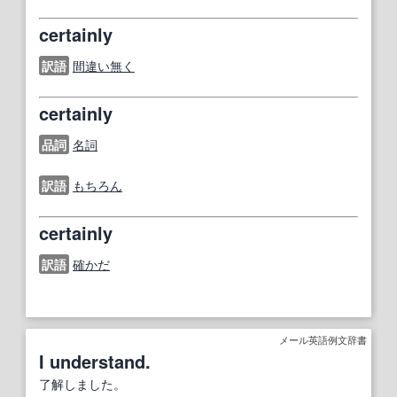
certainly
訳語
間違い無く
certainly
品詞
名詞
訳語
もちろん
certainly
訳語
確かだ
メール英語例文辞書
I understand.
了解しました。