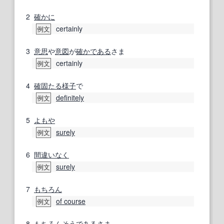
2
確かに
certainly
例文
3
意思
や
意図
が
確か
である
さま
certainly
例文
4
確固たる
様子
で
definitely
例文
5
よもや
surely
例文
6
間違いなく
surely
例文
7
もちろん
of course
例文
8
もちろん
そうで
あるさま