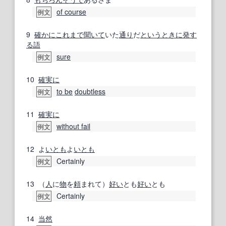
of course
例文
9
確かに
これまで
聞いて
いた
通り
だ
という
ときに
発す
る
語
sure
例文
10
確実に
to be
doubtless
例文
11
確実に
without fail
例文
12
よ
いとも
よ
いとも
Certainly
例文
13
（
人
に
物
を
頼
まれて）
好い
とも
好い
とも
Certainly
例文
14
当然