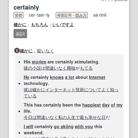
certainly
cer･tain･ly
sə́ːrtnli
音節
発音記号・
読み方
確かに
；
もちろん
；
いいですよ
副詞
1
確かに
，
疑いなく
His
stories
are certainly stimulating.
彼の
小説
は
間違いなく
興味
が
もてる
He
certainly
knows
a lot
about
Internet
technology.
彼は
確かに
インターネット
技術
について
よく知っ
ている
This has certainly been the
happiest
day
of
my
life.
今日は
間違いなく
私の
人生で
最も
幸せな
日
だ
I will
certainly
go skiing
with you
this
weekend.