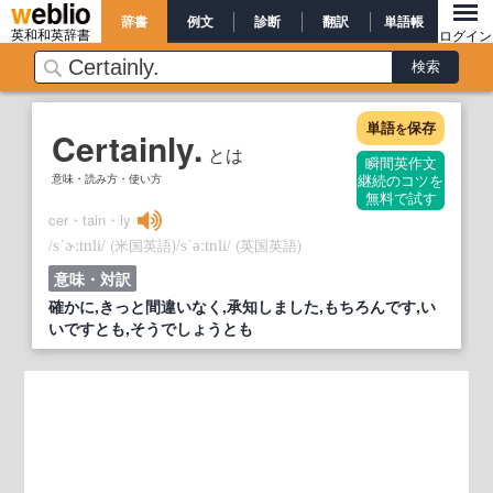
辞書
例文
診断
翻訳
単語帳
英和和英辞書
ログイン
単語
保存
を
Certainly.
とは
瞬間英作文
意味・読み方・使い方
継続のコツを
無料で試す
cer・tain・ly
/
/
(米国英語)
/
/
(英国英語)
sˈɚːtnli
sˈəːtnli
意味・対訳
確かに,きっと間違いなく,承知しました,もちろんです,い
いですとも,そうでしょうとも