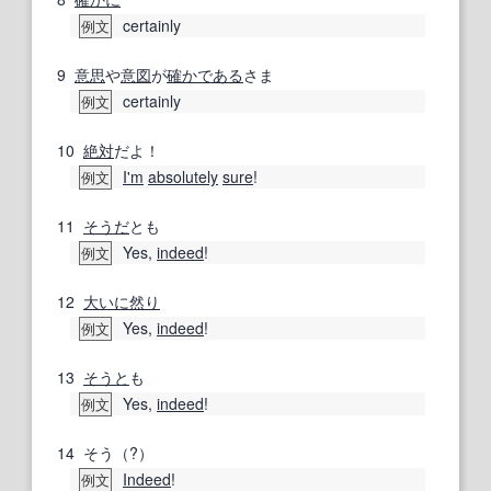
certainly
例文
9
意思
や
意図
が
確か
である
さま
certainly
例文
10
絶対
だよ！
I'm
absolutely
sure
!
例文
11
そうだ
とも
Yes,
indeed
!
例文
12
大いに
然り
Yes,
indeed
!
例文
13
そうと
も
Yes,
indeed
!
例文
14
そう（?）
Indeed
!
例文