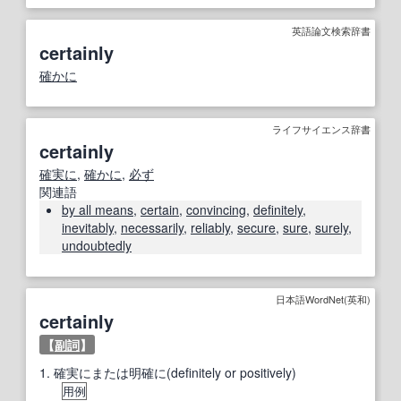
英語論文検索辞書
certainly
確かに
ライフサイエンス辞書
certainly
確実に
,
確かに
,
必ず
関連語
by all means
,
certain
,
convincing
,
definitely
,
inevitably
,
necessarily
,
reliably
,
secure
,
sure
,
surely
,
undoubtedly
日本語WordNet(英和)
certainly
【
副詞
】
1.
確実にまたは明確に(definitely or positively)
用例