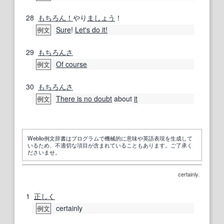
28
もちろん！
やり
ましょう
！
Sure
!
Let's do it!
例文
29
もちろんさ
Of course
例文
30
もちろんさ
There is no doubt
about
it
例文
Weblio例文辞書はプログラムで機械的に意味や英語表現を生成して
いるため、不適切な項目が含まれていることもあります。ご了承く
ださいませ。
certainly.
1
正しく
certainly
例文