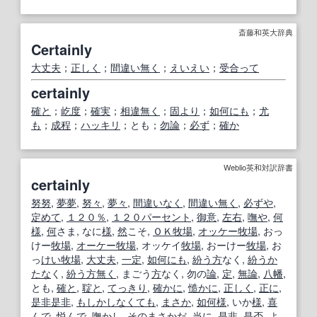
斎藤和英大辞典
Certainly
大丈夫
；
正しく
；
間違い無く
；
えいえい
；
受合って
certainly
確と
；
屹度
；
確実
；
相違無く
；
固より
；
如何にも
；
尤
も
；
成程
；
ハッキリ
；とも；
勿論
；
必ず
；
確か
Weblio英和対訳辞書
certainly
努努
,
夢夢
,
努々
,
夢々
,
間違いなく
,
間違い無く
,
必ずや
,
定めて
,
１２０％
,
１２０
パーセント
,
御意
,
左右
,
嘸や
,
何
様
,
何
さま, なに
様
,
然
こそ,
ＯＫ
牧場
,
オッケー
牧場
, おっ
けー
牧場
,
オーケー
牧場
, オッケイ
牧場
, おーけー
牧場
, お
っ
けい牧
場
,
大丈夫
,
一定
,
如何にも
,
紛う
方
なく,
紛う
か
たな
く,
紛う
方
無く
, まごう
方
なく, 勿の
論
,
定
,
無論
,
八幡
,
とも,
確と
,
聢と
,
てっきり
,
確かに
,
慥かに
,
正しく
,
正に
,
是非是非
,
もしか
しなくても
,
まさか
,
如何様
, いか
様
,
喜
んで
,
悦
んで,
嘸かし
, その
まさか
だ,
当に
,
是非
,
是
否
,
よ