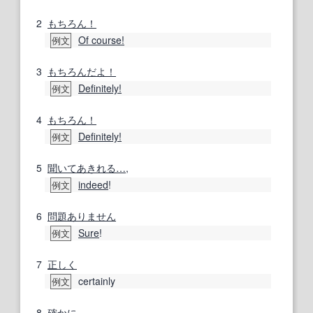
2
もちろん！
Of course!
例文
3
もちろんだよ！
Definitely!
例文
4
もちろん！
Definitely!
例文
5
聞いて
あきれる
…
,
indeed
!
例文
6
問題ありません
Sure
!
例文
7
正しく
certainly
例文
8
確かに