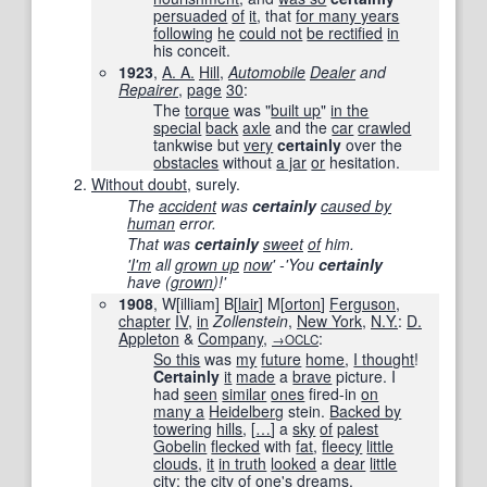
persuaded
of
it
, that
for many years
following
he
could not
be rectified
in
his conceit.
1923
,
A. A.
Hill
,
Automobile
Dealer
and
Repairer
,
page
30
:
The
torque
was "
built up
"
in the
special
back
axle
and the
car
crawled
tankwise but
very
certainly
over the
obstacles
without
a jar
or
hesitation.
Without doubt
, surely.
The
accident
was
certainly
caused by
human
error.
That was
certainly
sweet
of
him.
'I
'm
all
grown up
now
' -'You
certainly
have (
grown
)!'
1908
, W
[
illiam
]
B
[
lair
]
M
[
orton
]
Ferguson
,
chapter
IV
,
in
Zollenstein
,
New York
,
N.Y.
:
D.
Appleton
&
Company
,
:
→OCLC
So this
was
my
future
home
,
I thought
!
Certainly
it
made
a
brave
picture. I
had
seen
similar
ones
fired-in
on
many a
Heidelberg
stein.
Backed by
towering
hills
,
[
…
]
a
sky
of
palest
Gobelin
flecked
with
fat
,
fleecy
little
clouds
,
it
in truth
looked
a
dear
little
city
;
the city
of
one's
dreams.