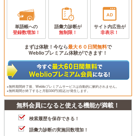
単語帳への
語彙力診断が
サイト内広告が
登録数増加！
無制限！
非表示！
まずは体験！今なら
最大６０日間無料
で
Weblioプレミアム体験ができます！
※無料期間終了後、Weblioプレミアムサービスは自動的に解約されません。
※無料期間が終了すると月額330円(税込)が発生します。
無料会員になると使える機能が満載！
検索履歴を保存できる！
語彙力診断の実施回数増加！