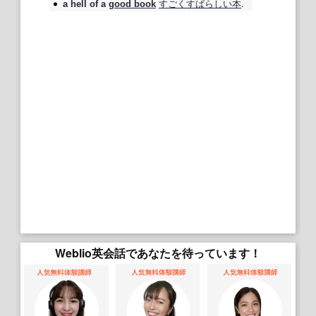
すごく
すばらしい
本
.
a hell of a
good book
Weblio英会話であなたを待っています！