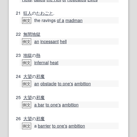
21
狂人
の
たわごと
.
the ravings
of a
madman
例文
22
無間
地獄
an
incessant
hell
例文
23
地獄
の
熱
infernal
heat
例文
24
大望
の
邪魔
an
obstacle
to one
's
ambition
例文
25
大望
の
邪魔
a bar
to one
's
ambition
例文
26
大望
の
邪魔
a
barrier
to one
's
ambition
例文