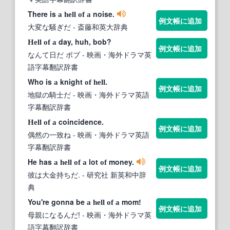
There is
noise.
a
hell
of
a
例文帳に追加
大変な騒ぎだ
- 斎藤和英大辞典
day, huh, bob?
Hell
of
a
例文帳に追加
なんて日だ ボブ
- 映画・海外ドラマ英
語字幕翻訳辞書
Who is
knight
.
a
of
hell
例文帳に追加
地獄の騎士だ
- 映画・海外ドラマ英語
字幕翻訳辞書
coincidence.
Hell
of
a
例文帳に追加
偶然の一致ね
- 映画・海外ドラマ英語
字幕翻訳辞書
He has
lot
money.
a
hell
of
a
of
例文帳に追加
彼は大金持ちだ.
- 研究社 新英和中辞
典
You're gonna be
mom!
a
hell
of
a
例文帳に追加
母親になるんだ!
- 映画・海外ドラマ英
語字幕翻訳辞書