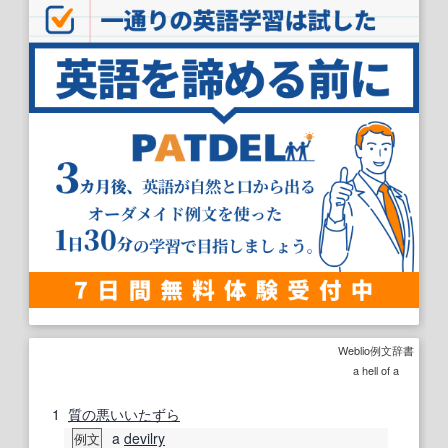
Weblio例文辞書
a hell of a
1
質の悪い
いたずら
a
devilry
例文