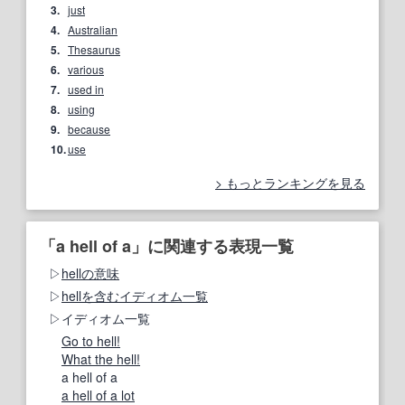
3.
just
4.
Australian
5.
Thesaurus
6.
various
7.
used in
8.
using
9.
because
10.
use
もっとランキングを見る
「a hell of a」に関連する表現一覧
hellの意味
hellを含むイディオム一覧
イディオム一覧
Go to hell!
What the hell!
a hell of a
a hell of a lot