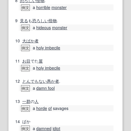
8
恐ろしい
怪物
.
a
horrible
monster
例文
9
見る
も
恐ろしい
怪物
.
a
hideous
monster
例文
10
大ばか者
a
holy imbecile
例文
11
お目
でた
屋
a
holy imbecile
例文
12
とんでもない
愚か者
.
a
damn fool
例文
13
一群
の
人
a
horde
of
savages
例文
14
ばか
a
damned
idiot
例文