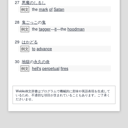
27
悪魔の
しるし
the
mark
of
Satan
例文
28
鬼ごっこ
の
鬼
the
tagger
―
it
―the
hoodman
例文
29
はかどる
to
advance
例文
30
地獄
の
永久の
炎
hell's
perpetual
fires
例文
Weblio例文辞書はプログラムで機械的に意味や英語表現を生成して
いるため、不適切な項目が含まれていることもあります。ご了承く
ださいませ。