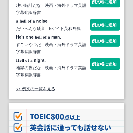
例文帳に追加
凄い時計だな
- 映画・海外ドラマ英語
字幕翻訳辞書
noise
a
hell
of
a
例文帳に追加
たいへんな騒音
- Eゲイト英和辞典
He's one
man.
hell
of
a
例文帳に追加
すごいやつだ
- 映画・海外ドラマ英語
字幕翻訳辞書
night.
Hell
of
a
例文帳に追加
地獄の夜だな
- 映画・海外ドラマ英語
字幕翻訳辞書
>> 例文の一覧を見る