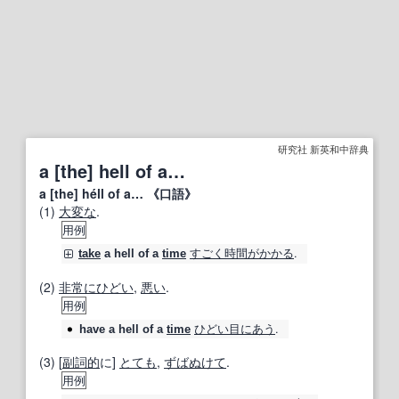
研究社 新英和中辞典
a [the] hell of a…
a [the] héll of a… 《口語》
(1)
大変な
.
用例
すごく
時間が
かかる
.
take
a hell of a
time
(2)
非常に
ひどい
,
悪い
.
用例
ひどい目にあう
.
have
a hell of a
time
(3) [
副詞的
に]
とても
,
ずばぬけて
.
用例