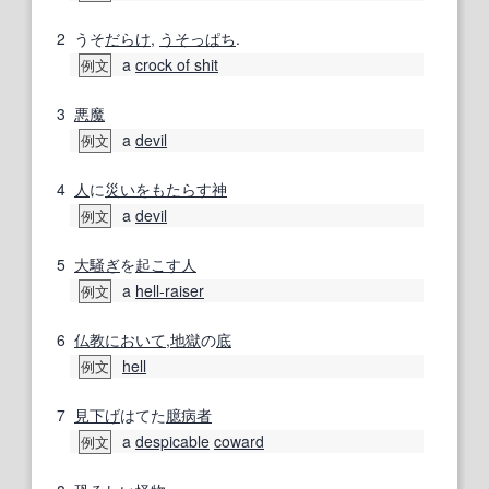
2
うそ
だらけ
,
うそっぱち
.
a
crock of shit
例文
3
悪魔
a
devil
例文
4
人
に
災いをもたらす
神
a
devil
例文
5
大騒ぎ
を
起こす
人
a
hell‐raiser
例文
6
仏教
において
,
地獄
の
底
hell
例文
7
見
下げ
はてた
臆病者
a
despicable
coward
例文