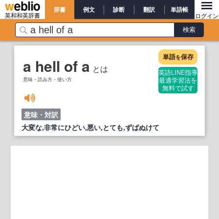
辞書
例文
診断
翻訳
単語帳
英和和英辞書
ログイン
単語
保存
を
a hell of a
とは
英語LINE指導
意味・読み方・使い方
最適学習法を
無料で試す
意味・対訳
大変な,非常にひどい,悪い,とても,ずばぬけて