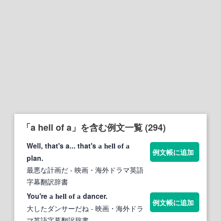
「a hell of a」を含む例文一覧 (294)
Well, that's a... that's
a
hell
of
a
例文帳に追加
plan.
最悪な計画だ
- 映画・海外ドラマ英語
字幕翻訳辞書
You're
dancer.
a
hell
of
a
例文帳に追加
大したダンサーだね
- 映画・海外ドラ
マ英語字幕翻訳辞書