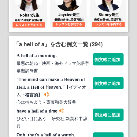
「a hell of a」を含む例文一覧 (294)
morning.
A
hell
of
a
例文帳に追加
最悪の朝ね
- 映画・海外ドラマ英語字
幕翻訳辞書
“The mind can make
Heaven
a
of
例文帳に追加
,
Heaven.”【イディオ
Hell
a
Hell
of
ム・格言的】
心は持ちよう
- 斎藤和英大辞典
have
time
a
hell
of
a
例文帳に追加
ひどい目にあう.
- 研究社 新英和中辞
典
Ooh, that's
watch.
a
hell
of
a