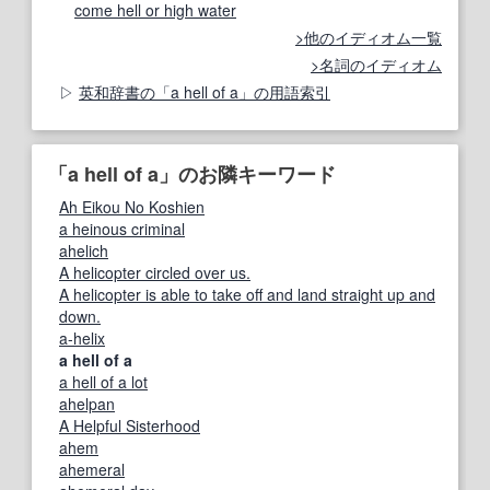
come hell or high water
他のイディオム一覧
名詞のイディオム
英和辞書の「a hell of a」の用語索引
「a hell of a」のお隣キーワード
Ah Eikou No Koshien
a heinous criminal
ahelich
A helicopter circled over us.
A helicopter is able to take off and land straight up and
down.
a-helix
a hell of a
a hell of a lot
ahelpan
A Helpful Sisterhood
ahem
ahemeral