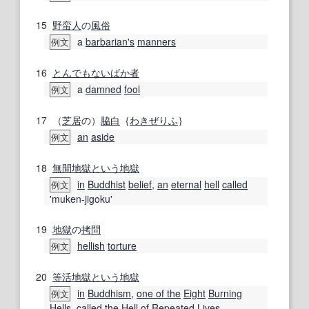
15
野蛮人
の
風俗
a
barbarian
's
manners
例文
16
とんでもない
ばか者
a
damned
fool
例文
17
（
芝居
の）
脇白
｛
わきぜりふ
｝
an
aside
例文
18
無間
地獄
という
地獄
in
Buddhist
belief
,
an
eternal
hell
called
例文
'muken-jigoku'
19
地獄
の
拷問
hellish
torture
例文
20
等
活
地獄
という
地獄
in
Buddhism
,
one of the
Eight
Burning
例文
Hells
,
called
the Hell
of
Repeated
Lives