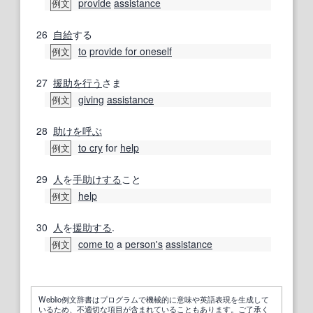
provide
assistance
例文
26
自給
する
to
provide for oneself
例文
27
援助
を行う
さま
giving
assistance
例文
28
助け
を呼ぶ
to cry
for
help
例文
29
人
を
手助けする
こと
help
例文
30
人
を
援助する
.
come to
a
person
's
assistance
例文
Weblio例文辞書はプログラムで機械的に意味や英語表現を生成して
いるため、不適切な項目が含まれていることもあります。ご了承く