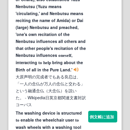
Nenbutsu (Yuzu means
'circulating,' and Nenbutsu means
reciting the name of Amida) or Dai
(large) Nenbutsu and preached,
'one's own recitation of the
Nenbutsu influences all others and
that other people's recitation of the
Nenbutsu influences
,
oneself
interacting
bring about the
to
help
Birth of all in the Pure Land.'
大原声明の完成者でもある良忍は、
「一人の念仏が万人の念仏と交わる」
という融通念仏（大念仏）を説い
た。
- Wikipedia日英京都関連文書対訳
コーパス
The washing device is structured
例文帳に追加
enable the wheelchair user
to
to
wash wheels with a washing tool