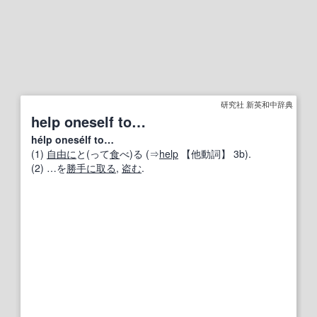
研究社 新英和中辞典
help oneself to…
hélp onesélf to…
(1)
自由に
と(って
食
べ)る (⇒
help
【他動詞】
3b).
(2) …を
勝手に
取る
,
盗む
.