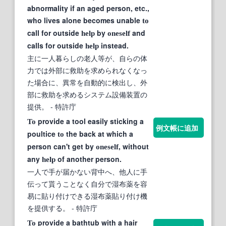
abnormality if an aged person, etc.,
who lives alone becomes unable
to
call for outside
by
and
help
oneself
calls for outside
instead.
help
主に一人暮らしの老人等が、自らの体
力では外部に救助を求められなくなっ
た場合に、異常を自動的に検出し、外
部に救助を求めるシステム設備装置の
提供。
- 特許庁
provide a tool easily sticking a
To
例文帳に追加
poultice
the back at which a
to
person can't get by
, without
oneself
any
of another person.
help
一人で手が届かない背中へ、他人に手
伝って貰うことなく自分で湿布薬を容
易に貼り付けできる湿布薬貼り付け機
を提供する。
- 特許庁
provide a bathtub with a hair
To