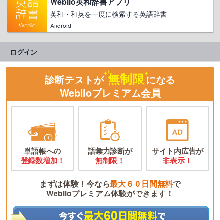
Weblio英和辞書アプリ
英和・和英を一度に検索する英語辞書
Android
ログイン
無制限
診断テストが
になる
Weblioプレミアム会員
単語帳への
語彙力診断が
サイト内広告が
登録数増加！
無制限！
非表示！
まずは体験！今なら
最大６０日間無料
で
Weblioプレミアム体験ができます！