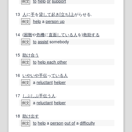
to
help
or
support
例文
13
人
に
手
を
貸して
起き
[
立ち
]
上
がらせる.
help
a
person up
例文
14
(
困難
や
危機
に
直面している
人
を)
救助する
to
assist
somebody
例文
15
助け合う
to
help each other
例文
16
いやいや
手伝
っ
ている
人
a
reluctant
helper
例文
17
しぶしぶ
手伝う人
.
a
reluctant
helper
例文
18
助け出す
to
help
a
person
out of
a
difficulty
例文