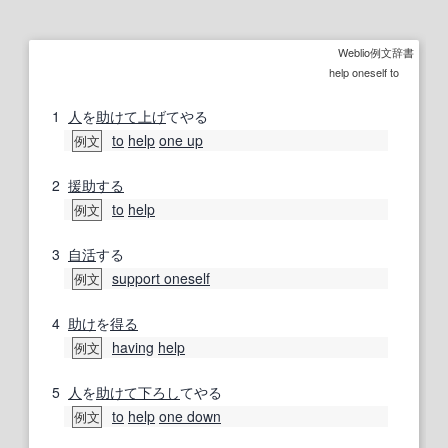
Weblio例文辞書
help oneself to
1
人
を
助けて
上げ
てやる
to
help
one up
例文
2
援助する
to
help
例文
3
自活
する
support oneself
例文
4
助け
を
得る
having
help
例文
5
人
を
助けて
下ろし
てやる
to
help
one down
例文