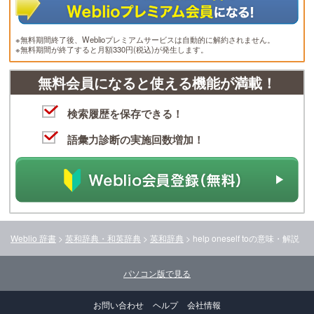
※無料期間終了後、Weblioプレミアムサービスは自動的に解約されません。
※無料期間が終了すると月額330円(税込)が発生します。
無料会員になると使える機能が満載！
検索履歴を保存できる！
語彙力診断の実施回数増加！
Weblio 辞書
>
英和辞典・和英辞典
>
英和辞典
>
help oneself to
の意味・解説
パソコン版で見る
お問い合わせ
ヘルプ
会社情報