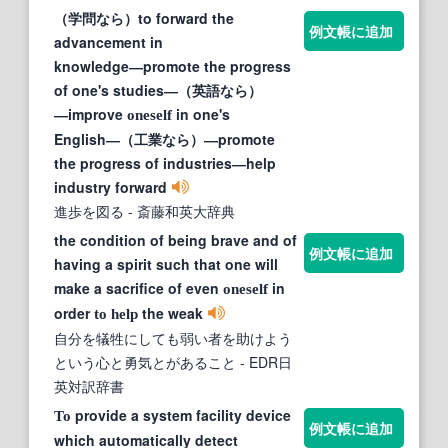
（学問なら）to forward the
例文帳に追加
advancement in
knowledge―promote the progress
of one's studies―（英語なら）
―improve
in one's
oneself
English―（工業なら）―promote
the progress of industries―help
industry forward
進歩を図る
- 斎藤和英大辞典
the condition of being brave and of
例文帳に追加
having a spirit such that one will
make a sacrifice of even
in
oneself
order
the weak
to
help
自分を犠牲にしても弱い者を助けよう
という心と勇気とがあること
- EDR日
英対訳辞書
provide a system facility device
To
例文帳に追加
which automatically detect