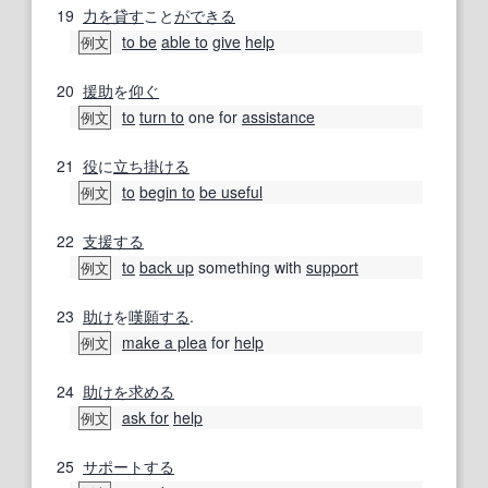
19
力を貸す
こと
ができる
to be
able to
give
help
例文
20
援助
を
仰ぐ
to
turn to
one for
assistance
例文
21
役
に
立ち
掛ける
to
begin to
be useful
例文
22
支援する
to
back up
something with
support
例文
23
助け
を
嘆願する
.
make a plea
for
help
例文
24
助けを求める
ask for
help
例文
25
サポートする