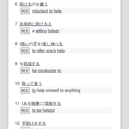
6
助ける
のを
嫌う
reluctant
to
help
例文
7
自発的に
助ける人
a
willing
helper
例文
8
(
救い
の
手
を)
差し伸べる
to
offer
one's
help
例文
9
を
助成する
be
conducive
to
例文
10
取って食う
to
help oneself to anything
例文
11
(ある
物事
に)
貢献する
to be
helpful
例文
12
手助け
をする