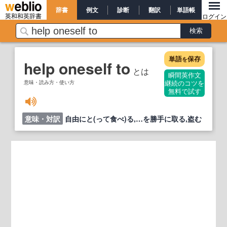
辞書
例文
診断
翻訳
単語帳
英和和英辞書
ログイン
単語
保存
を
help oneself to
とは
瞬間英作文
意味・読み方・使い方
継続のコツを
無料で試す
意味・対訳
自由にと(って食べ)る,…を勝手に取る,盗む