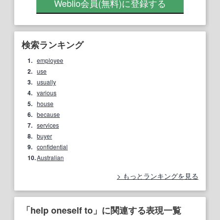
Weblio会員
(無料)
に登録する
検索ランキング
1.
employee
2.
use
3.
usually
4.
various
5.
house
6.
because
7.
services
8.
buyer
9.
confidential
10.
Australian
もっとランキングを見る
「help oneself to」に関連する表現一覧