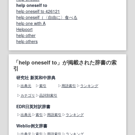
help oneself to
help oneself to 426121
help oneself（〈自由に〉食べる
help one with A
Helpoort
help other
help others
「help oneself to」が掲載された辞書の索
引
研究社 新英和中辞典
出典元
索引
用語索引
ランキング
カテゴリ
品詞別索引
EDR日英対訳辞書
出典元
索引
用語索引
ランキング
Weblio例文辞書
出典元
索引
用語索引
ランキング