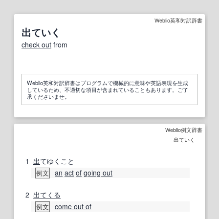
Weblio英和対訳辞書
出ていく
check out
from
Weblio英和対訳辞書はプログラムで機械的に意味や英語表現を生成
しているため、不適切な項目が含まれていることもあります。ご了
承くださいませ。
Weblio例文辞書
出ていく
1
出
てゆくこと
an
act
of
going out
例文
2
出てくる
come out of
例文