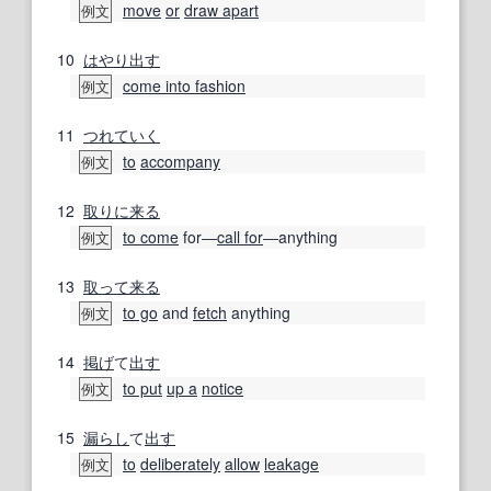
move
or
draw apart
例文
10
はやり
出す
come into fashion
例文
11
つれていく
to
accompany
例文
12
取りに来る
to come
for―
call for
―anything
例文
13
取って来る
to go
and
fetch
anything
例文
14
掲げ
て
出す
to put
up a
notice
例文
15
漏らし
て
出す
to
deliberately
allow
leakage
例文