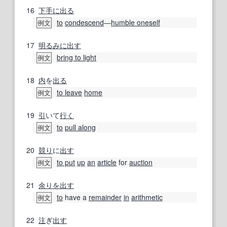
16
下手に出る
to
condescend
―
humble oneself
例文
17
明るみに出す
bring to light
例文
18
内
を
出る
to leave
home
例文
19
引
いて
行く
to
pull along
例文
20
競り
に
出す
to put
up
an
article
for
auction
例文
21
余り
を出す
to
have a
remainder
in
arithmetic
例文
22
注
ぎ
出す