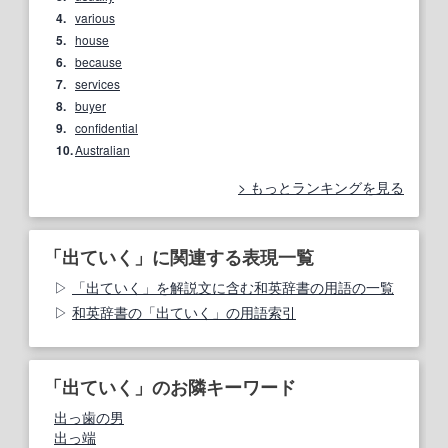
4.
various
5.
house
6.
because
7.
services
8.
buyer
9.
confidential
10.
Australian
もっとランキングを見る
「出ていく」に関連する表現一覧
「出ていく」を解説文に含む和英辞書の用語の一覧
和英辞書の「出ていく」の用語索引
「出ていく」のお隣キーワード
出っ歯の男
出っ端