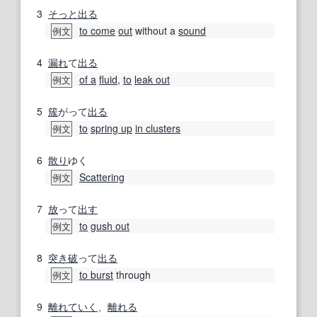
3
そっと
出る
to come
out
without a
sound
例文
4
漏れ
て
出る
of a
fluid
,
to
leak out
例文
5
簇
がって
出る
to
spring up
in clusters
例文
6
散り
ゆく
Scattering
例文
7
放
って
出す
to
gush out
例文
8
突き
破
って
出る
to burst
through
例文
9
離れていく
、
離れる