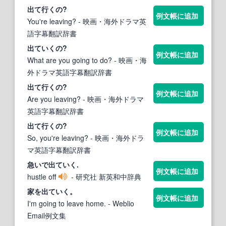
出
て行くの?
例文帳に追加
You're leaving?
- 映画・海外ドラマ英
語字幕翻訳辞書
出ていく
の?
例文帳に追加
What are you going to do?
- 映画・海
外ドラマ英語字幕翻訳辞書
出
て行くの?
例文帳に追加
Are you leaving?
- 映画・海外ドラマ
英語字幕翻訳辞書
出
て行くの?
例文帳に追加
So, you're leaving?
- 映画・海外ドラ
マ英語字幕翻訳辞書
急いで
出ていく
.
例文帳に追加
hustle off
- 研究社 新英和中辞典
家を
出ていく
。
例文帳に追加
I'm going to leave home.
- Weblio
Email例文集