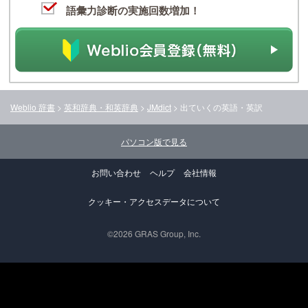
語彙力診断の実施回数増加！
Weblio 辞書
>
英和辞典・和英辞典
>
JMdict
>
出ていく
の英語・英訳
パソコン版で見る
お問い合わせ
ヘルプ
会社情報
クッキー・アクセスデータについて
©2026 GRAS Group, Inc.