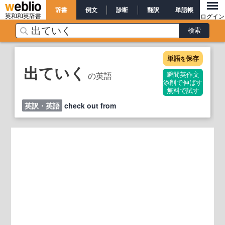
辞書
例文
診断
翻訳
単語帳
英和和英辞書
ログイン
単語
保存
を
出ていく
の英語
瞬間英作文
添削で伸ばす
無料で試す
英訳・英語
check out from