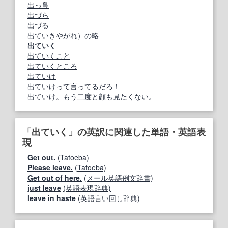
出っ鼻
出づら
出づる
出ていきやがれ）の略
出ていく
出ていくこと
出ていくところ
出ていけ
出ていけって言ってるだろ！
出ていけ。もう二度と顔も見たくない。
「出ていく」の英訳に関連した単語・英語表
現
Get out.
(Tatoeba)
Please leave.
(Tatoeba)
Get out of here.
(メール英語例文辞書)
just leave
(英語表現辞典)
leave in haste
(英語言い回し辞典)