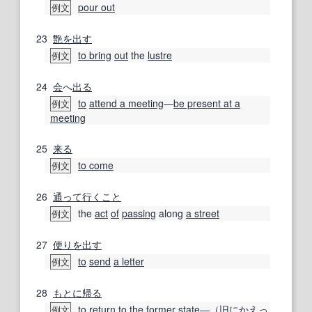
pour out
例文
23
艶
を出す
to bring
out
the
lustre
例文
24
会
へ
出る
to
attend a meeting
―
be present at a
例文
meeting
25
来る
to come
例文
26
通って
行くこと
the
act
of
passing
along
a street
例文
27
便り
を出す
to
send
a letter
例文
28
もとに
帰る
to return
to the
former state
―（
旧
に
かえっ
例文