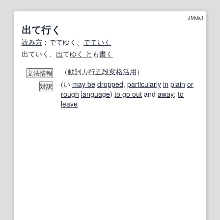
JMdict
出て行く
読み方
：でてゆく、
でていく
出ていく、
出
て
ゆく と
も
書く
（
動詞
カ
行
五段
変格活用
）
文法情報
(い
may be
dropped
,
particularly
in
plain
or
対訳
rough
language
)
to go out
and
away
;
to
leave