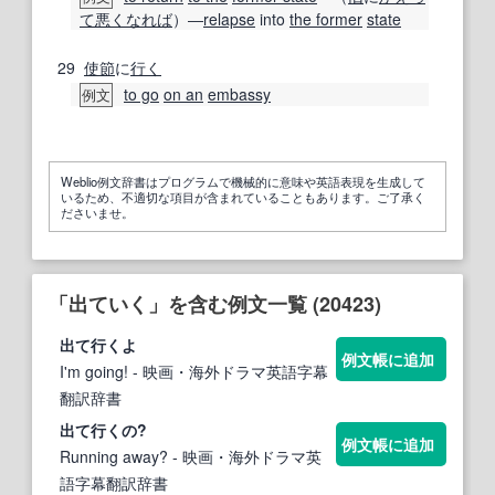
て
悪く
なれば
）―
relapse
into
the former
state
29
使節
に
行く
to go
on an
embassy
例文
Weblio例文辞書はプログラムで機械的に意味や英語表現を生成して
いるため、不適切な項目が含まれていることもあります。ご了承く
ださいませ。
「出ていく」を含む例文一覧 (20423)
出
て行くよ
例文帳に追加
I'm going!
- 映画・海外ドラマ英語字幕
翻訳辞書
出
て行くの?
例文帳に追加
Running away?
- 映画・海外ドラマ英
語字幕翻訳辞書