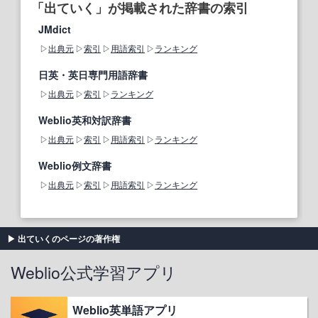
「出ていく」が掲載された辞書の索引
JMdict
出典元
索引
用語索引
ランキング
日英・英日専門用語辞書
出典元
索引
ランキング
Weblio英和対訳辞書
出典元
索引
用語索引
ランキング
Weblio例文辞書
出典元
索引
用語索引
ランキング
出ていくのページの著作権
Weblio公式学習アプリ
Weblio英単語アプリ