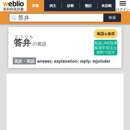
辞書
例文
診断
翻訳
単語帳
英和和英辞書
ログイン
単語
保存
を
とうべん
答弁
の英語
英語LINE指導
最適学習法を
無料で試す
英訳・英語
answer; explanation; reply; rejoinder