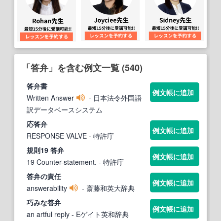
「答弁」を含む例文一覧 (540)
答弁
書
例文帳に追加
Written Answer
- 日本法令外国語
訳データベースシステム
応
答弁
例文帳に追加
RESPONSE VALVE
- 特許庁
規則19
答弁
例文帳に追加
19 Counter-statement.
- 特許庁
答弁
の責任
例文帳に追加
answerability
- 斎藤和英大辞典
巧みな
答弁
例文帳に追加
an artful reply
- Eゲイト英和辞典