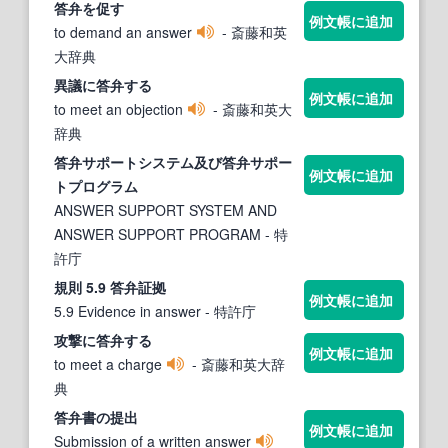
答弁
を促す
例文帳に追加
to demand an answer
- 斎藤和英
大辞典
異議に
答弁
する
例文帳に追加
to meet an objection
- 斎藤和英大
辞典
答弁
サポートシステム及び
答弁
サポー
例文帳に追加
トプログラム
ANSWER SUPPORT SYSTEM AND
ANSWER SUPPORT PROGRAM
- 特
許庁
規則 5.9
答弁
証拠
例文帳に追加
5.9 Evidence in answer
- 特許庁
攻撃に
答弁
する
例文帳に追加
to meet a charge
- 斎藤和英大辞
典
答弁
書の提出
例文帳に追加
Submission of a written answer