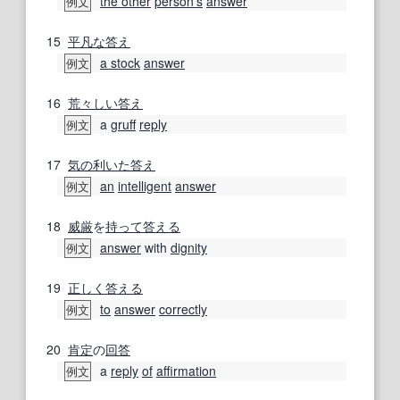
the other
person
's
answer
例文
15
平凡な
答え
a stock
answer
例文
16
荒々しい
答え
a
gruff
reply
例文
17
気の利いた
答え
an
intelligent
answer
例文
18
威厳
を
持って
答える
answer
with
dignity
例文
19
正しく
答える
to
answer
correctly
例文
20
肯定
の
回答
a
reply
of
affirmation
例文