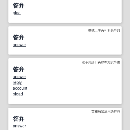
答弁
plea
機械工学英和和英辞典
答弁
answer
法令用語日英標準対訳辞書
答弁
answer
reply
account
plead
英和独禁法用語辞典
答弁
answer