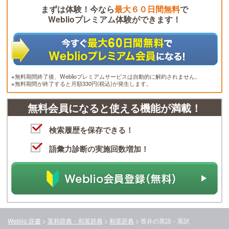
まずは体験！今なら
最大６０日間無料
で
Weblioプレミアム体験ができます！
※無料期間終了後、Weblioプレミアムサービスは自動的に解約されません。
※無料期間が終了すると月額330円(税込)が発生します。
無料会員になると使える機能が満載！
検索履歴を保存できる！
語彙力診断の実施回数増加！
Weblio 辞書
>
英和辞典・和英辞典
>
和英辞典
>
答弁
の英語・英訳