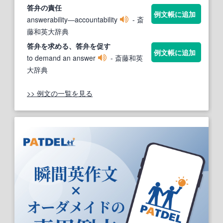
答弁
の責任
例文帳に追加
answerability―accountability
- 斎
藤和英大辞典
答弁
を求める、
答弁
を促す
例文帳に追加
to demand an answer
- 斎藤和英
大辞典
>> 例文の一覧を見る