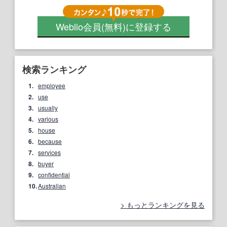
Weblio会員
(無料)
に登録する
検索ランキング
1.
employee
2.
use
3.
usually
4.
various
5.
house
6.
because
7.
services
8.
buyer
9.
confidential
10.
Australian
もっとランキングを見る