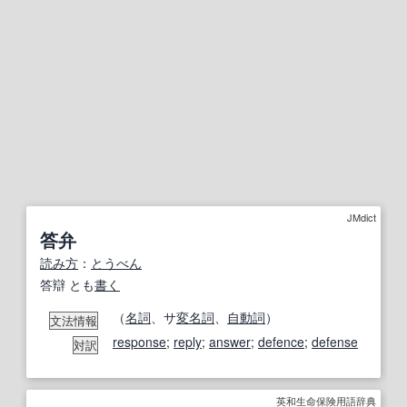
JMdict
答弁
読み方
：
とうべん
答辯 とも
書く
（
名詞
、サ
変名
詞
、
自動詞
）
文法情報
response
;
reply
;
answer
;
defence
;
defense
対訳
英和生命保険用語辞典