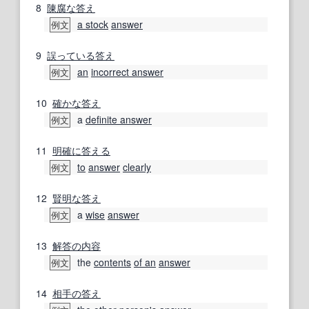
8
陳腐な
答え
a stock
answer
例文
9
誤っている
答え
an
incorrect answer
例文
10
確かな
答え
a
definite answer
例文
11
明確に
答える
to
answer
clearly
例文
12
賢明な
答え
a
wise
answer
例文
13
解答
の内
容
the
contents
of an
answer
例文
14
相手の
答え