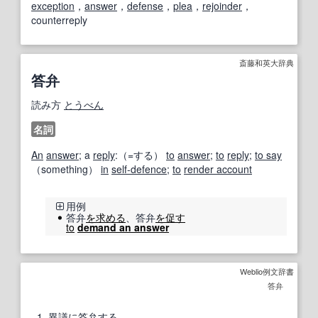
exception
，
answer
，
defense
，
plea
，
rejoinder
，
counterreply
斎藤和英大辞典
答弁
読み方
とうべん
名詞
An
answer
; a
reply
:（=する）
to
answer
;
to
reply
;
to say
（something）
in
self-defence
;
to
render account
用例
答弁
を求める
、答弁
を促す
to
demand an answer
Weblio例文辞書
答弁
1
異議
に
答弁する