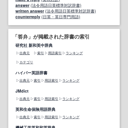
answer
(法令用語日英標準対訳辞書)
written answer
(法令用語日英標準対訳辞書)
counterreply
(日英・英日専門用語)
「答弁」が掲載された辞書の索引
研究社 新和英中辞典
出典元
索引
用語索引
ランキング
カテゴリ
ハイパー英語辞書
出典元
索引
用語索引
ランキング
JMdict
出典元
索引
用語索引
ランキング
英和生命保険用語辞典
出典元
索引
用語索引
ランキング
機械工学英和和英辞典