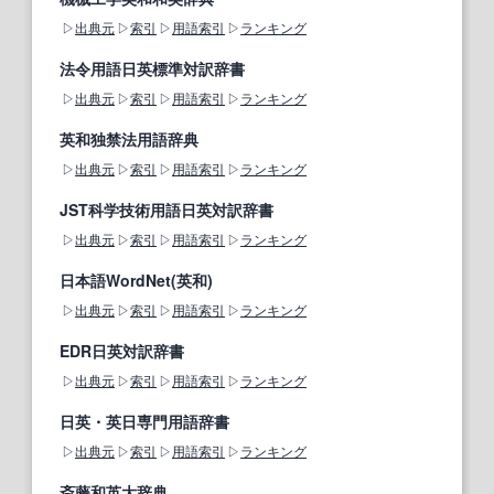
出典元
索引
用語索引
ランキング
法令用語日英標準対訳辞書
出典元
索引
用語索引
ランキング
英和独禁法用語辞典
出典元
索引
用語索引
ランキング
JST科学技術用語日英対訳辞書
出典元
索引
用語索引
ランキング
日本語WordNet(英和)
出典元
索引
用語索引
ランキング
EDR日英対訳辞書
出典元
索引
用語索引
ランキング
日英・英日専門用語辞書
出典元
索引
用語索引
ランキング
斎藤和英大辞典