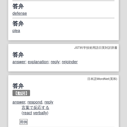
答弁
defense
答弁
plea
JST科学技術用語日英対訳辞書
答弁
answer
;
explanation
;
reply
;
rejoinder
日本語WordNet(英和)
答弁
【
動詞
】
answer
,
respond
,
reply
言葉で
反応する
(
react
verbally
)
用例