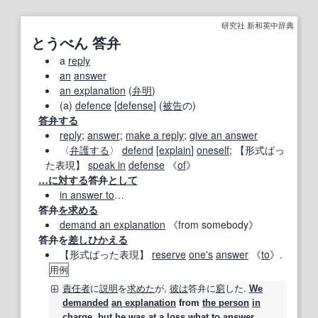
研究社 新和英中辞典
とうべん 答弁
a
reply
an
answer
an explanation
(
弁明
)
(a)
defence
[
defense
] (
被告
の)
答弁する
reply
;
answer
;
make a reply
;
give an answer
〈
弁護する
〉
defend
[
explain
]
oneself
;
【形式ばっ
た表現】
speak in
defense
《
of
》
…に対する
答弁
として
in answer to
…
答弁
を求める
demand an explanation
《from somebody》
答弁を
差しひかえる
【形式ばった表現】
reserve
one's
answer
《
to
》.
用例
責任者
に
説明
を
求めた
が,
彼は
答弁
に
窮
した.
We
demanded
an explanation
from
the person
in
charge
, but
he
was
at a loss
what
to
answer.