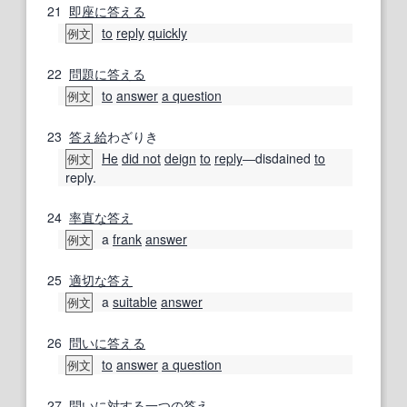
21
即座に
答える
to
reply
quickly
例文
22
問題
に答える
to
answer
a question
例文
23
答え
給
わざりき
He
did not
deign
to
reply
―disdained
to
例文
reply.
24
率直な
答え
a
frank
answer
例文
25
適切な
答え
a
suitable
answer
例文
26
問い
に答える
to
answer
a question
例文
27
問い
に対する
一つの
答え