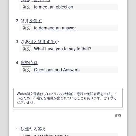
to meet
an
objection
例文
2
答弁
を促す
to
demand an answer
例文
3
さあ
何と
答弁する
か
What have you
to say
to that
?
例文
4
質疑応答
Questions and Answers
例文
Weblio例文辞書はプログラムで機械的に意味や英語表現を生成して
いるため、不適切な項目が含まれていることもあります。ご了承く
ださいませ。
答辯
1
決然たる
答え