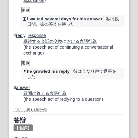
用例
私は
数
I
waited
several
days
for his
answer
日
間
、
彼の
答え
を
待った
4
reply
,
response
継続する
会話の
交換
に
おける
言語行為
(the
speech act
of
continuing
a
conversational
exchange
)
用例
彼は
うなり声
で
返事
を
he
growled
his
reply
した
5
answer
質問に答える
言語行為
(the
speech act
of
replying
to a
question
)
「答弁」に関する類語一覧
答辯
【
名詞
】
answer