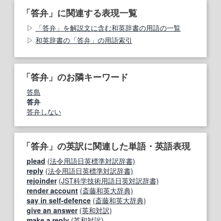
「答弁」に関連する表現一覧
「答弁」を解説文に含む和英辞書の用語の一覧
和英辞書の「答弁」の用語索引
「答弁」のお隣キーワード
答島
答弁
答弁しない
「答弁」の英訳に関連した単語・英語表現
plead
(法令用語日英標準対訳辞書)
reply
(法令用語日英標準対訳辞書)
rejoinder
(JST科学技術用語日英対訳辞書)
render account
(斎藤和英大辞典)
say in self-defence
(斎藤和英大辞典)
give an answer
(英和対訳)
make a reply
(英和対訳)