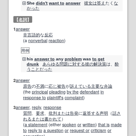
彼女は
答え
たく
な
She
didn't
want to
answer
かった
【
名詞
】
1
answer
非言語的
な
反応
(a
nonverbal
reaction
)
用例
his
answer to
any
problem
was
to get
あらゆる
問題
に対する
彼の
解決策
は、
酔
drunk
うこと
だった
2
answer
原告
の
不満
に
応じ
被告
が
訴え
ている
主要な
弁論
(the
principal
pleading
by the
defendant
in
response to
plaintiff
's
complaint
)
3
answer
,
reply
,
response
質問
、
要求
、
批判
または
告発
に
返答する
声明
（
話
さ
れる
または
書かれて
）
(
a statement
(either
spoken
or
written
)
that is
made
to
reply to
a question
or
request or
criticism
or
accusation
)