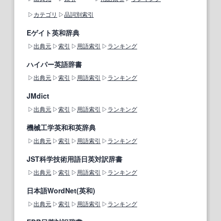
カテゴリ
品詞別索引
Eゲイト英和辞典
出典元
索引
用語索引
ランキング
ハイパー英語辞書
出典元
索引
用語索引
ランキング
JMdict
出典元
索引
用語索引
ランキング
機械工学英和和英辞典
出典元
索引
用語索引
ランキング
JST科学技術用語日英対訳辞書
出典元
索引
用語索引
ランキング
日本語WordNet(英和)
出典元
索引
用語索引
ランキング