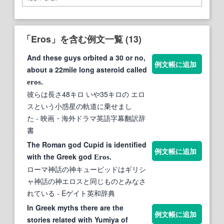
「Eros」を含む例文一覧 (13)
And these guys orbited a 30 or no,
例文帳に追加
about a 22mile long asteroid called
.
eros
彼らは長さ48キロ いや35キロの エロ
スという小惑星の軌道に乗せまし
た
- 映画・海外ドラマ英語字幕翻訳辞
書
The Roman god Cupid is identified
例文帳に追加
with the Greek god
.
Eros
ローマ神話の神キューピッドはギリシ
ャ神話の神エロスと同じものとみなさ
れている
- Eゲイト英和辞典
In Greek myths there are the
例文帳に追加
stories related with Yumiya of