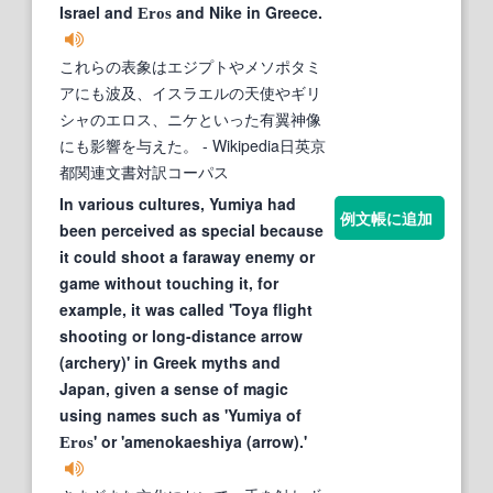
Israel and
and Nike in Greece.
Eros
これらの表象はエジプトやメソポタミ
アにも波及、イスラエルの天使やギリ
シャのエロス、ニケといった有翼神像
にも影響を与えた。
- Wikipedia日英京
都関連文書対訳コーパス
In various cultures, Yumiya had
例文帳に追加
been perceived as special because
it could shoot a faraway enemy or
game without touching it, for
example, it was called 'Toya flight
shooting or long-distance arrow
(archery)' in Greek myths and
Japan, given a sense of magic
using names such as 'Yumiya of
' or 'amenokaeshiya (arrow).'
Eros