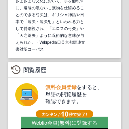
さまざまな文化において、手を触れず
に、遠隔の敵ないし獲物を仕留めるこ
とのできる弓矢は、ギリシャ神話や日
本で「遠矢・遠矢射」といわれる力と
して特別視され、「エロスの弓矢」や
「天之返矢」ように呪術的な意味が与
えられた。
- Wikipedia日英京都関連文
書対訳コーパス
閲覧履歴
をすると、
無料会員登録
単語の閲覧履歴を
確認できます。
Weblio会員
(無料)
に登録する