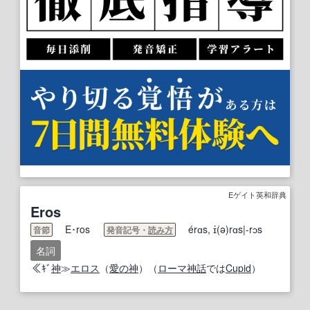
Eゲイト英和辞典
Eros
E･ros
érɑs, ɪ́(ə)rɑs|-rɔs
音節
発音記号・
読み方
名詞
≪ｷﾞ
神
≫
エロス
（
愛の神
）（
ローマ神話
では
Cupid
）