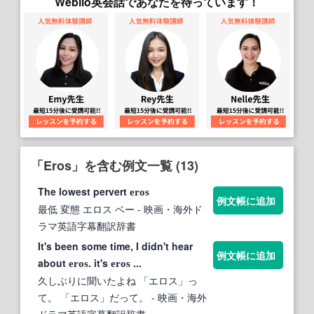
Weblio英会話であなたを待っています！
「Eros」を含む例文一覧 (13)
The lowest pervert
eros
例文帳に追加
最低 変態 エロス ベー
- 映画・海外ド
ラマ英語字幕翻訳辞書
It's been some time, I didn't hear
例文帳に追加
about
. it's
...
eros
eros
久しぶりに聞いたよね 「エロス」っ
て。 「エロス」だって。
- 映画・海外