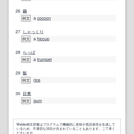
26
繭
a
cocoon
例文
27
しゃっくり
a
hiccup
例文
28
らっぱ
a
trumpet
例文
29
飯
rice
例文
30
目糞
gum
例文
Weblio例文辞書はプログラムで機械的に意味や英語表現を生成して
いるため、不適切な項目が含まれていることもあります。ご了承く
ださいませ。