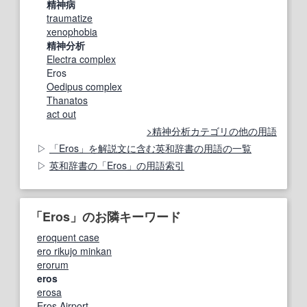
精神病
traumatize
xenophobia
精神分析
Electra complex
Eros
Oedipus complex
Thanatos
act out
精神分析カテゴリの他の用語
「Eros」を解説文に含む英和辞書の用語の一覧
英和辞書の「Eros」の用語索引
「Eros」のお隣キーワード
eroquent case
ero rikujo minkan
erorum
eros
erosa
Eros Airport