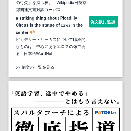
の弓矢」を持つ神。
- Wikipedia日英京
都関連文書対訳コーパス
a striking thing about Picadilly
例文帳に追加
Circus is the statue of
in the
Eros
center
ピカデリー・サーカスについて印象的
なものは、中心にあるエロスの像であ
る
- 日本語WordNet
>> 例文の一覧を見る