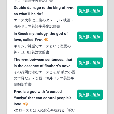
ドラマ英語字幕翻訳辞書
Double damage to the king of
.
eros
例文帳に追加
so what'll he do?
エロス大帝に二倍のダメージ
- 映画・
海外ドラマ英語字幕翻訳辞書
in Greek mythology, the god of
例文帳に追加
love, called
Eros
ギリシア神話でエロスという恋愛の
神
- EDR日英対訳辞書
The
between sentences, that
eros
例文帳に追加
is the essence of flaubert's novel.
その行間に潜むエロスこそが 彼の小説
の本質だ」
- 映画・海外ドラマ英語字
幕翻訳辞書
is a god with 'a cursed
Eros
例文帳に追加
Yumiya' that can control people's
love.
-エロースとは人の恋心を操れる「呪い