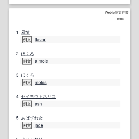
Weblio例文辞書
eros
1
風情
flavor
例文
2
ほくろ
a mole
例文
3
ほくろ
moles
例文
4
セイヨウトネリコ
ash
例文
5
あばずれ女
jade
例文