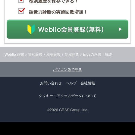
検索履歴を保存できる！
語彙力診断の実施回数増加！
Weblio 辞書
>
英和辞典・和英辞典
>
英和辞典
>
Eros
の意味・解説
パソコン版で見る
お問い合わせ
ヘルプ
会社情報
クッキー・アクセスデータについて
©2026 GRAS Group, Inc.