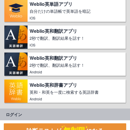
Weblio英単語アプリ
自分だけの単語帳で英単語を暗記
iOS
Weblio英和翻訳アプリ
2秒で翻訳、翻訳結果を話す！
iOS
Weblio英和翻訳アプリ
2秒で翻訳、翻訳結果を話す！
Android
Weblio英和辞書アプリ
英和・和英を一度に検索する英語辞書
Android
ログイン