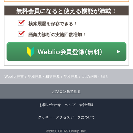
無料会員になると使える機能が満載！
検索履歴を保存できる！
語彙力診断の実施回数増加！
Weblio 辞書
>
英和辞典・和英辞典
>
英和辞典
>
tut!
の意味・解説
パソコン版で見る
お問い合わせ
ヘルプ
会社情報
クッキー・アクセスデータについて
©2026 GRAS Group, Inc.