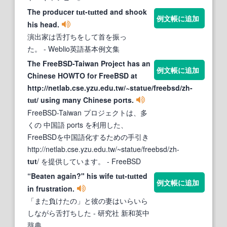
The producer
-
ted and shook
tut
tut
例文帳に追加
his head.
演出家は舌打ちをして首を振っ
た。
- Weblio英語基本例文集
The FreeBSD-Taiwan Project has an
例文帳に追加
Chinese HOWTO for FreeBSD at
http://netlab.cse.yzu.edu.tw/~statue/freebsd/zh-
/ using many Chinese ports.
tut
FreeBSD-Taiwan プロジェクトは、多
くの 中国語 ports を利用した、
FreeBSDを中国語化するための手引き
http://netlab.cse.yzu.edu.tw/~statue/freebsd/zh-
tut
/ を提供しています。
- FreeBSD
“Beaten again?" his wife
‐
ted
tut
tut
例文帳に追加
in frustration.
「また負けたの」と彼の妻はいらいら
しながら舌打ちした
- 研究社 新和英中
辞典