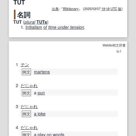
TUT
出典
:『
Wiktionary
』 (2025/03/07
19
:
18
UTC
版
)
名詞
TUT
(
plural
TUTs
)
Initialism
of
time under tension
.
Weblio例文辞書
tu t
1
テン
martens
例文
2
だじゃれ
a
pun
例文
3
だじゃれ
a joke
例文
4
だじゃれ
a play on words
例文