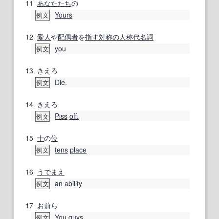
11
あなたたち
の
Yours
例文
12
愛人
や
配偶者
を
指す
対称の
人称代名詞
you
例文
13
きえろ
Die.
例文
14
きえろ
Piss
off.
例文
15
十
の
位
tens
place
例文
16
うでまえ
an
ability
例文
17
お前ら
You guys
例文