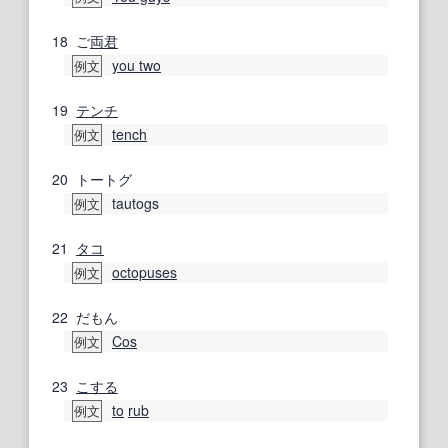
18
ご
両
君
you two
例文
19
テンチ
tench
例文
20
トートグ
tautogs
例文
21
タコ
octopuses
例文
22
だもん
Cos
例文
23
こする
to
rub
例文