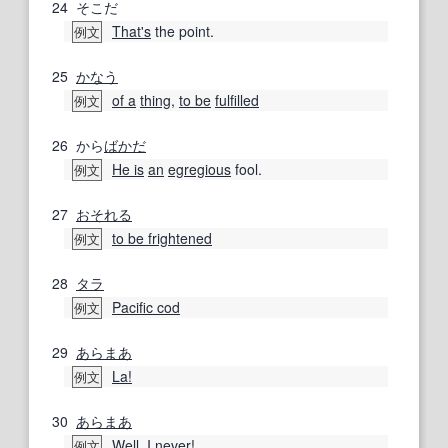
24
そこだ
That's
the point.
例文
25
かなう
of a
thing
,
to be
fulfilled
例文
26
から
ばかだ
He is
an
egregious
fool.
例文
27
おそれる
to be frightened
例文
28
タラ
Pacific cod
例文
29
あらまあ
La!
例文
30
あらまあ
Well, I never
!
例文