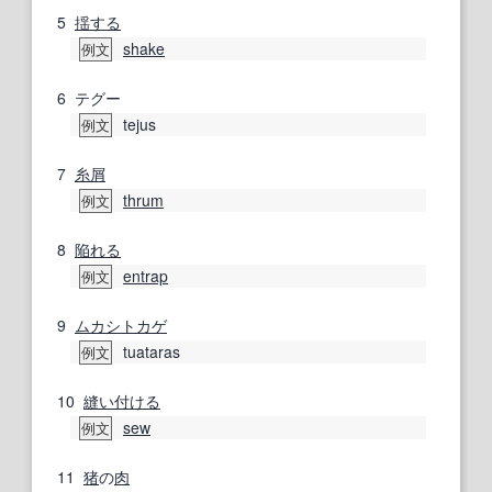
5
揺する
shake
例文
6
テグー
tejus
例文
7
糸屑
thrum
例文
8
陥れる
entrap
例文
9
ムカシトカゲ
tuataras
例文
10
縫い付ける
sew
例文
11
猪
の
肉