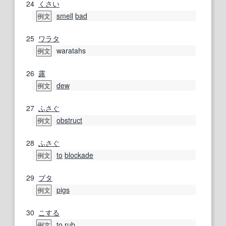
24
くさい
smell
bad
例文
25
ワラタ
waratahs
例文
26
露
dew
例文
27
ふさぐ
obstruct
例文
28
ふさぐ
to
blockade
例文
29
ブタ
pigs
例文
30
こする
to
rub
例文