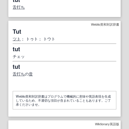
舌打ち
Weblio英和対訳辞書
Tut
ツト
； トゥト； トウト
tut
チェッ
tut
舌打ち
の
音
Weblio英和対訳辞書はプログラムで機械的に意味や英語表現を生成
しているため、不適切な項目が含まれていることもあります。ご了
承くださいませ。
Wiktionary英語版