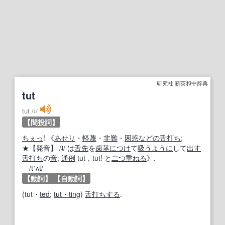
研究社 新英和中辞典
tut
tut
/
ʇ
/
【間投詞】
ちぇっ
! 《
あせり
・
軽蔑
・
非難
・
困惑
などの
舌打ち
;
★
【発音】
/ʇ/ は
舌先
を
歯茎
につけ
て
吸う
ように
して
出す
舌打ち
の
音
;
通例
tut，tut! と
二つ
重ねる
》.
―/tˈʌt/
【動詞】
【自動詞】
(tut・
ted
;
tut・ting
)
舌打ちする
.