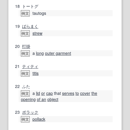
18
トートグ
tautogs
例文
19
ばらまく
strew
例文
20
打掛
a
long
outer garment
例文
21
ティティ
titis
例文
22
ふた
a
lid
or
cap
that
serves
to
cover
the
例文
opening
of an
object
23
ポラック
pollack
例文