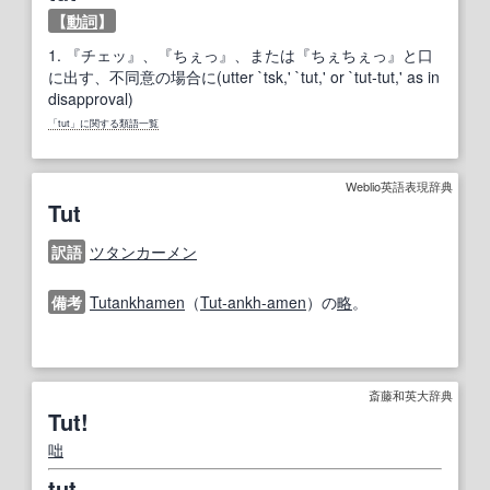
【
動詞
】
1.
『チェッ』、『ちぇっ』、または『ちぇちぇっ』と口
に出す、不同意の場合に(utter `tsk,' `tut,' or `tut-tut,' as in
disapproval)
「tut」に関する類語一覧
Weblio英語表現辞典
Tut
訳語
ツタンカーメン
備考
Tutankhamen
（
Tut-ankh-amen
）の
略
。
斎藤和英大辞典
Tut!
咄
tut