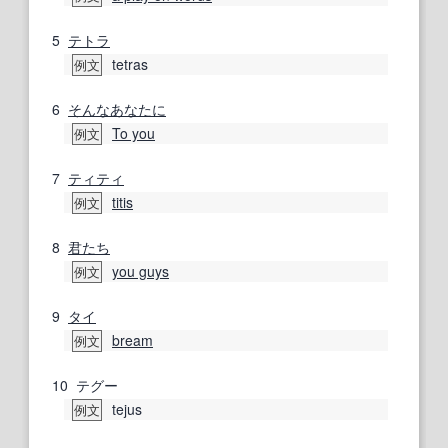
5
テトラ
tetras
例文
6
そんな
あなたに
To you
例文
7
ティティ
titis
例文
8
君たち
you guys
例文
9
タイ
bream
例文
10
テグー
tejus
例文