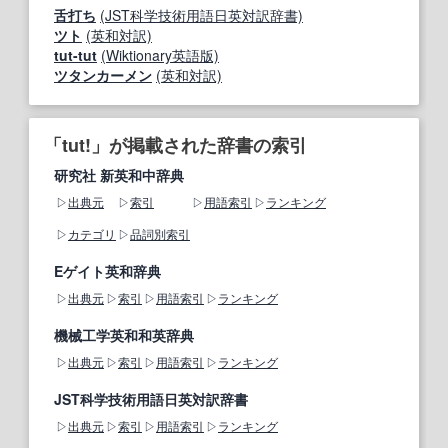
舌打ち
(JST科学技術用語日英対訳辞書)
ツト
(英和対訳)
tut-tut
(Wiktionary英語版)
ツタンカーメン
(英和対訳)
「tut!」が掲載された辞書の索引
研究社 新英和中辞典
出典元
索引
用語索引
ランキング
カテゴリ
品詞別索引
Eゲイト英和辞典
出典元
索引
用語索引
ランキング
機械工学英和和英辞典
出典元
索引
用語索引
ランキング
JST科学技術用語日英対訳辞書
出典元
索引
用語索引
ランキング