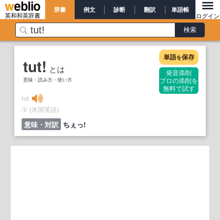
辞書
例文
診断
翻訳
単語帳
英和和英辞書
ログイン
単語
保存
を
tut!
とは
発音添削
意味・読み方・使い方
プロの添削を
無料で試す
tut
/
/
(米国英語)
ʇ
意味・対訳
ちぇっ!