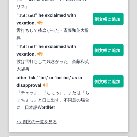
リス』
“
!
!” he exclaimed with
Tut
tut
例文帳に追加
vexation.
舌打ちして残念がった
- 斎藤和英大辞
典
“
!
!” he exclaimed with
Tut
tut
例文帳に追加
vexation.
彼は舌打ちして残念がった
- 斎藤和英
大辞典
utter `tsk,' `
,' or `
-
,' as in
tut
tut
tut
例文帳に追加
disapproval
『チェッ』、『ちぇっ』、または『ち
ぇちぇっ』と口に出す、不同意の場合
に
- 日本語WordNet
>> 例文の一覧を見る