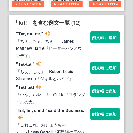
「tut!」を含む例文一覧 (12)
"
,
,
,"
Tut
tut
tut
例文帳に追加
「ちぇ、ちぇ、ちぇ」
- James
Matthew Barrie『ピーターパンとウェ
ンディ』
"
-
,"
Tut
tut
例文帳に追加
「ちぇ、ちぇ」
- Robert Louis
Stevenson『ジキルとハイド』
"
!
!
Tut
tut
例文帳に追加
「いや、いや、！
- Ouida『フランダ
ースの犬』
`
,
, child!' said the Duchess.
Tut
tut
例文帳に追加
「これこれ、おじょうちゃ
ん。
- Lewis Carroll『不思議の国のア