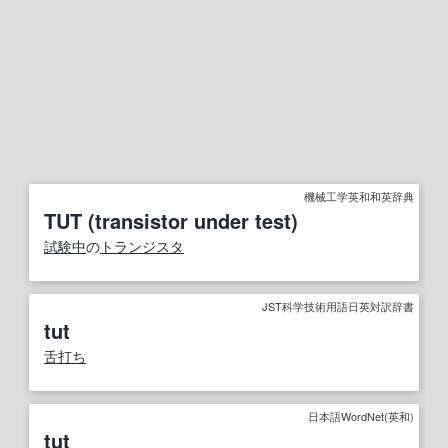
機械工学英和和英辞典
TUT (transistor under test)
試験中
の
トランジスタ
JST科学技術用語日英対訳辞書
tut
舌打ち
日本語WordNet(英和)
tut