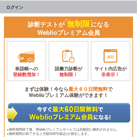
ログイン
無制限
診断テストが
になる
Weblioプレミアム会員
単語帳への
語彙力診断が
サイト内広告が
登録数増加！
無制限！
非表示！
まずは体験！今なら
最大６０日間無料
で
Weblioプレミアム体験ができます！
※無料期間終了後、Weblioプレミアムサービスは自動的に解約されません。
※無料期間が終了すると月額330円(税込)が発生します。