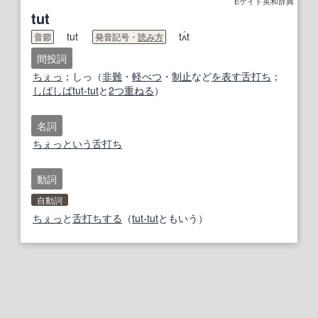
Eゲイト英和辞典
tut
tut
tʌ́t
音節
発音記号・
読み方
間投詞
ちぇっ
；しっ（
非難
・
軽べつ
・
制止
など
を表す
舌打ち
；
しばしば
tut‐tut
と
2つ
重ねる
）
名詞
ちぇっ
という
舌打ち
動詞
自動詞
ちぇっ
と
舌打ちする
（
tut‐tut
ともいう）