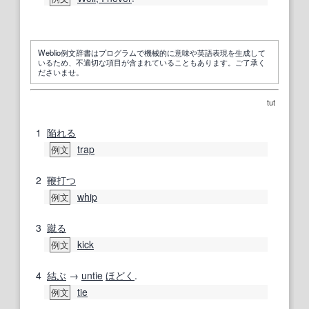
Weblio例文辞書はプログラムで機械的に意味や英語表現を生成して
いるため、不適切な項目が含まれていることもあります。ご了承く
ださいませ。
tut
1
陥れる
trap
例文
2
鞭打つ
whip
例文
3
蹴る
kick
例文
4
結ぶ
→
untie
ほどく
.
tie
例文