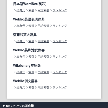
日本語WordNet(英和)
出典元
索引
用語索引
ランキング
Weblio英語表現辞典
出典元
索引
用語索引
ランキング
斎藤和英大辞典
出典元
索引
用語索引
ランキング
Weblio英和対訳辞書
出典元
索引
用語索引
ランキング
Wiktionary英語版
出典元
索引
用語索引
ランキング
Weblio例文辞書
出典元
索引
用語索引
ランキング
tut!のページの著作権