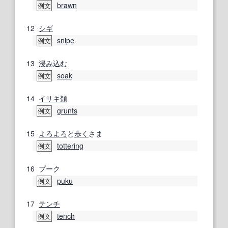
brawn
例文
12
シギ
snipe
例文
13
浸み込む
soak
例文
14
イサキ
類
grunts
例文
15
よろよろ
と
歩く
さま
tottering
例文
16
プーク
puku
例文
17
テンチ
tench
例文