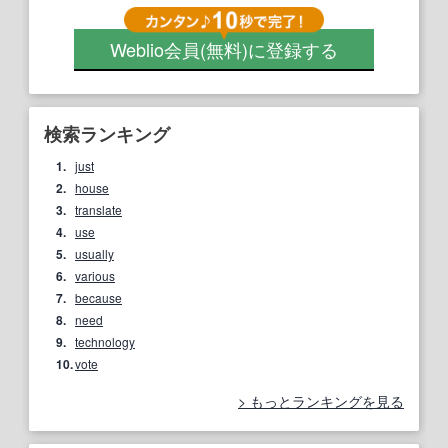
Weblio会員
(無料)
に登録する
検索ランキング
1.
just
2.
house
3.
translate
4.
use
5.
usually
6.
various
7.
because
8.
need
9.
technology
10.
vote
もっとランキングを見る