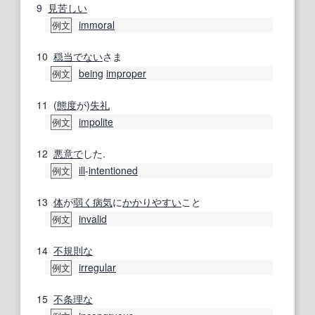
9
見苦しい
immoral
例文
10
穏当
でない
さま
being
improper
例文
11
(
態度
が)
失礼
impolite
例文
12
悪意で
した.
ill
‐
intentioned
例文
13
体
が
弱く
病気
に
かかり
やすい
こと
invalid
例文
14
不規則な
irregular
例文
15
不条理な