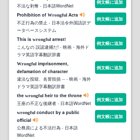
例文帳に追加
不法な剥奪
- 日本語WordNet
Prohibition of
Acts
Wrongful
例文帳に追加
不正行為の禁止
- 日本法令外国語訳デ
ータベースシステム
This is
arrest!
wrongful
例文帳に追加
こんなの 誤認逮捕だ!
- 映画・海外ド
ラマ英語字幕翻訳辞書
imprisonment,
Wrongful
例文帳に追加
defamation of character
違法な投獄、名誉毀損 --
- 映画・海外
ドラマ英語字幕翻訳辞書
the
heir to the throne
wrongful
例文帳に追加
王座の不正な後継者
- 日本語WordNet
conduct by a public
wrongful
例文帳に追加
official
公務員による不法行為
- 日本語
WordNet