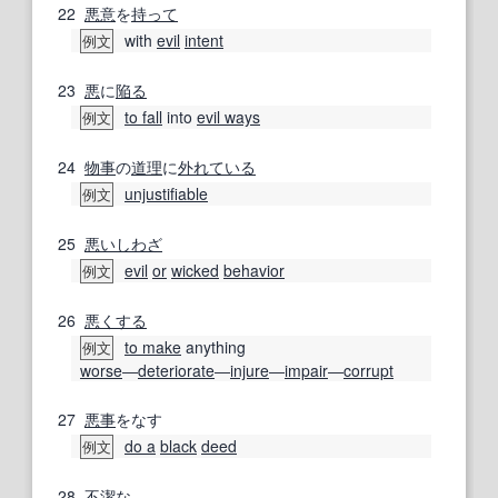
22
悪意
を
持って
with
evil
intent
例文
23
悪
に
陥る
to fall
into
evil ways
例文
24
物事
の
道理
に
外れている
unjustifiable
例文
25
悪い
しわざ
evil
or
wicked
behavior
例文
26
悪くする
to make
anything
例文
worse
―
deteriorate
―
injure
―
impair
―
corrupt
27
悪事
をなす
do a
black
deed
例文
28
不潔な