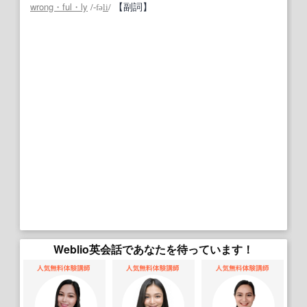
【副詞】
wrong・ful・ly
/
‐fə
li
/
Weblio英会話であなたを待っています！