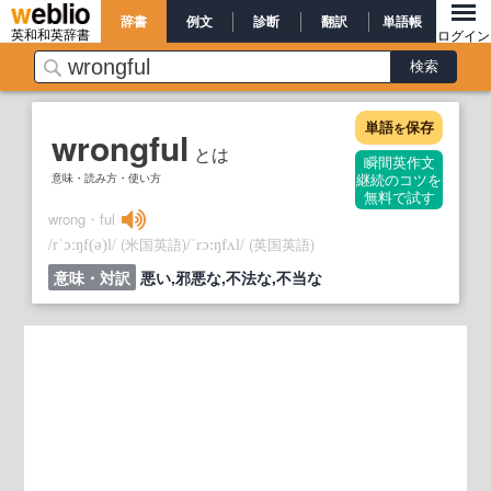
辞書
例文
診断
翻訳
単語帳
英和和英辞書
ログイン
単語
保存
を
wrongful
とは
瞬間英作文
意味・読み方・使い方
継続のコツを
無料で試す
wrong・ful
/
/
(米国英語)
/
/
(英国英語)
rˈɔːŋf
(ə)
l
ˈrɔ:ŋfʌl
意味・対訳
悪い,邪悪な,不法な,不当な