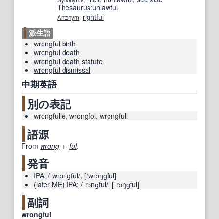
Synonyms
:
Thesaurus
:
unlawful
rightful
Antonym
:
派生語
wrongful birth
wrongful death
wrongful death
statute
wrongful dismissal
中期
英語
別の表記
wrongfulle
,
wrongfol
,
wrongfull
語源
From
wrong
+‎
-
ful
.
発音
IPA:
/ˈ
wr
ɔnɡful/
,
[ˈ
wr
ɔŋɡ
ful
]
(
later
ME
)
IPA:
/ˈrɔnɡful/
,
[ˈrɔŋɡ
ful
]
副詞
wrongful