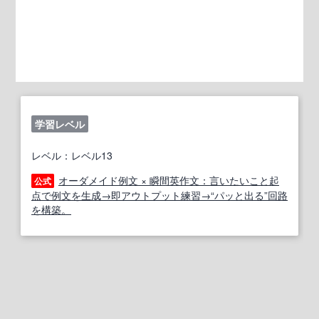
学習レベル
レベル：レベル13
オーダメイド例文 × 瞬間英作文：言いたいこと起
公式
点で例文を生成→即アウトプット練習→“パッと出る”回路
を構築。