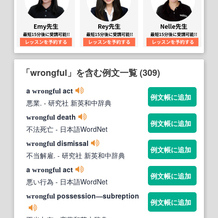
「wrongful」を含む例文一覧 (309)
a
act
wrongful
例文帳に追加
悪業.
- 研究社 新英和中辞典
death
wrongful
例文帳に追加
不法死亡
- 日本語WordNet
dismissal
wrongful
例文帳に追加
不当解雇.
- 研究社 新英和中辞典
a
act
wrongful
例文帳に追加
悪い行為
- 日本語WordNet
possession―subreption
wrongful
例文帳に追加