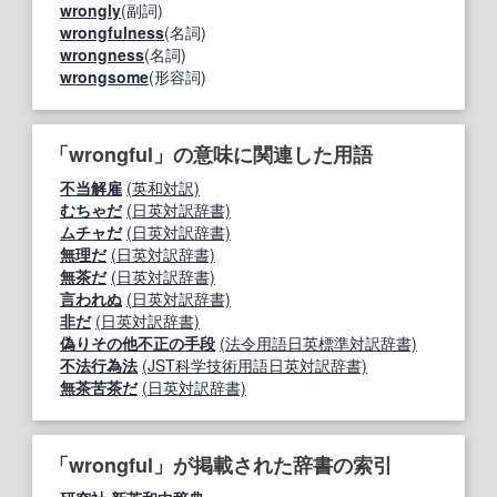
wrongly
(副詞)
wrongfulness
(名詞)
wrongness
(名詞)
wrongsome
(形容詞)
「wrongful」の意味に関連した用語
不当解雇
(英和対訳)
むちゃだ
(日英対訳辞書)
ムチャだ
(日英対訳辞書)
無理だ
(日英対訳辞書)
無茶だ
(日英対訳辞書)
言われぬ
(日英対訳辞書)
非だ
(日英対訳辞書)
偽りその他不正の手段
(法令用語日英標準対訳辞書)
不法行為法
(JST科学技術用語日英対訳辞書)
無茶苦茶だ
(日英対訳辞書)
「wrongful」が掲載された辞書の索引