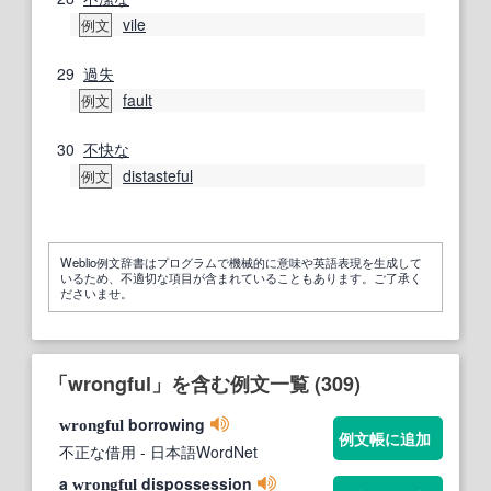
vile
例文
29
過失
fault
例文
30
不快な
distasteful
例文
Weblio例文辞書はプログラムで機械的に意味や英語表現を生成して
いるため、不適切な項目が含まれていることもあります。ご了承く
ださいませ。
「wrongful」を含む例文一覧 (309)
borrowing
wrongful
例文帳に追加
不正な借用
- 日本語WordNet
a
dispossession
wrongful