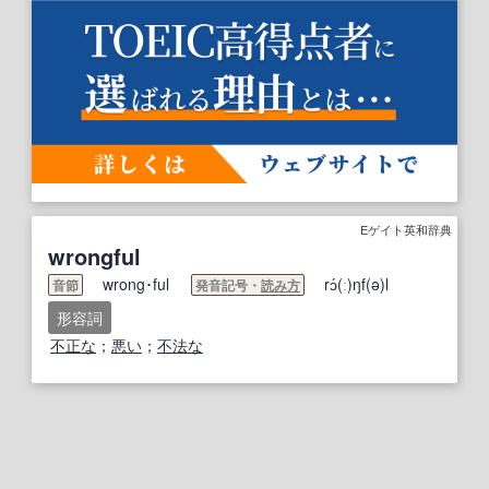
Eゲイト英和辞典
wrongful
wrong･ful
rɔ́(ː)ŋf(ə)l
音節
発音記号・
読み方
形容詞
不正な
；
悪い
；
不法な