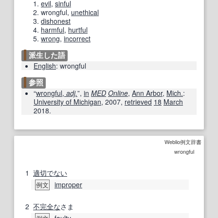
evil
,
sinful
wrongful
,
unethical
dishonest
harmful
,
hurtful
wrong
,
incorrect
派生した語
English
:
wrongful
参照
“
wrongful,
adj.
”,
in
MED
Online
,
Ann Arbor
,
Mich.
:
University of Michigan
,
2007
,
retrieved
18
March
2018
.
Weblio例文辞書
wrongful
1
適切
でない
improper
例文
2
不完全な
さま