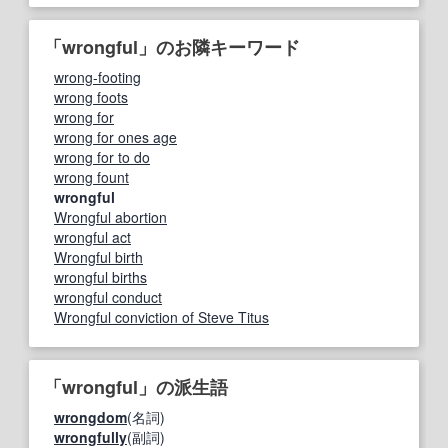
「wrongful」のお隣キーワード
wrong-footing
wrong foots
wrong for
wrong for ones age
wrong for to do
wrong fount
wrongful
Wrongful abortion
wrongful act
Wrongful birth
wrongful births
wrongful conduct
Wrongful conviction of Steve Titus
「wrongful」の派生語
wrongdom
(名詞)
wrongfully
(副詞)