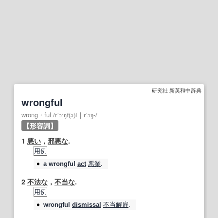
研究社 新英和中辞典
wrongful
wrong・ful
/
rˈɔːŋf(ə)l
｜
rˈɔŋ‐
/
【形容詞】
1
悪い
，
邪悪な
.
用例
悪業
.
a
wrongful
act
2
不法な
，
不当な
.
用例
不当解雇
.
wrongful
dismissal