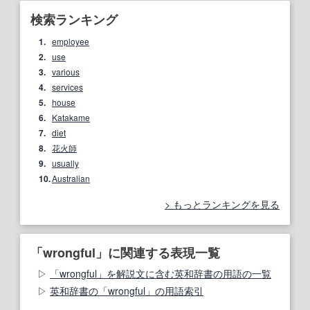
検索ランキング
1.
employee
2.
use
3.
various
4.
services
5.
house
6.
Katakame
7.
diet
8.
花火師
9.
usually
10.
Australian
もっとランキングを見る
「wrongful」に関連する表現一覧
「wrongful」を解説文に含む英和辞書の用語の一覧
英和辞書の「wrongful」の用語索引