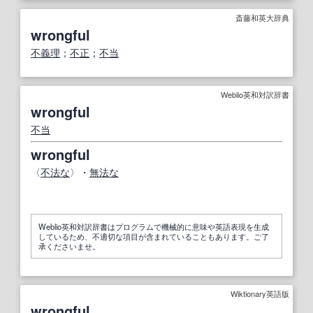
斎藤和英大辞典
wrongful
不義理
；
不正
；
不当
Weblio英和対訳辞書
wrongful
不当
wrongful
〈
不法な
〉・
無法な
Weblio英和対訳辞書はプログラムで機械的に意味や英語表現を生成
しているため、不適切な項目が含まれていることもあります。ご了
承くださいませ。
Wiktionary英語版
wrongful