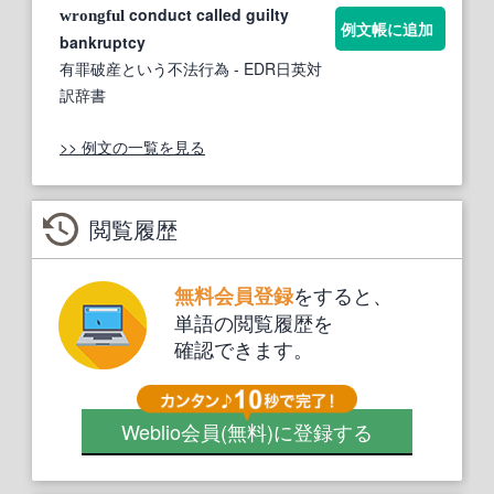
conduct called guilty
wrongful
例文帳に追加
bankruptcy
有罪破産という不法行為
- EDR日英対
訳辞書
>> 例文の一覧を見る
閲覧履歴
をすると、
無料会員登録
単語の閲覧履歴を
確認できます。
Weblio会員
(無料)
に登録する