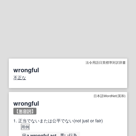
法令用語日英標準対訳辞書
wrongful
不正な
日本語WordNet(英和)
wrongful
【
形容詞
】
1.
正当でないまたは公平でない(not just or fair)
用例
悪い
行為
a wrongful
act