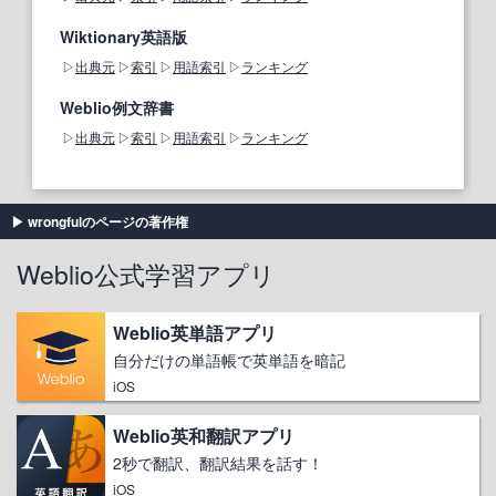
Wiktionary英語版
出典元
索引
用語索引
ランキング
Weblio例文辞書
出典元
索引
用語索引
ランキング
wrongfulのページの著作権
Weblio公式学習アプリ
Weblio英単語アプリ
自分だけの単語帳で英単語を暗記
iOS
Weblio英和翻訳アプリ
2秒で翻訳、翻訳結果を話す！
iOS