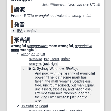
出典
:『
Wiktionary
』 (2025/12/20
17
:
31
UTC
版
)
語源
From
中期
英語
wrongful
,
equivalent to
wrong
+‎
-
ful
.
発音
IPA:
/ˈɹɒŋfəl/
形容詞
wrongful
(
comparative
more
wrongful
,
superlative
most
wrongful
)
wrong
or
unjust
iniquitous
,
unfair
Synonyms
:
just
,
right
Antonyms
:
1913
,
Sydney
Waterlow,
Shelley
‎:
And now
, with the
tyranny
of
wrongful
power
, "The
loathsome
mark
has
fallen
,
the mall
remains
Sceptreless,
free
, uncircumscribed, but
man
Equal
,
unclassed
, tribeless, and
nationless
,
Exempt
from
awe
,
worship
,
degree
,
the
king
Over
himself
;
just
,
gentle
,
wise."
unlawful
or
illegal
illicit
,
nonlawful
;
see also