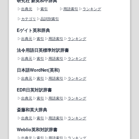
研究社 新英和中辞典
出典元
索引
用語索引
ランキング
カテゴリ
品詞別索引
Eゲイト英和辞典
出典元
索引
用語索引
ランキング
法令用語日英標準対訳辞書
出典元
索引
用語索引
ランキング
日本語WordNet(英和)
出典元
索引
用語索引
ランキング
EDR日英対訳辞書
出典元
索引
用語索引
ランキング
斎藤和英大辞典
出典元
索引
用語索引
ランキング
Weblio英和対訳辞書
出典元
索引
用語索引
ランキング