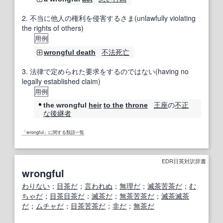
2.
不当に他人の権利を侵害するさま(unlawfully violating
the rights of others)
用例
不法
死亡
wrongful death
3.
法律で定められた要求をするのではない(having no
legally established claim)
用例
王座
の
不正
the wrongful
heir
to the
throne
な
後継者
「wrongful」に関する類語一覧
EDR日英対訳辞書
wrongful
わりない
；
目茶だ
；
言われぬ
；
無理だ
；
滅茶苦茶だ
；
む
ちゃだ
；
目茶目茶だ
；
滅茶だ
；
無茶苦茶だ
；
滅茶滅茶
だ
；
ムチャだ
；
目茶苦茶だ
；
非だ
；
無茶だ