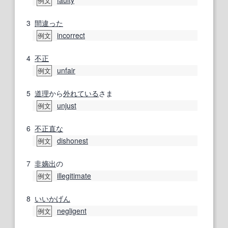
faulty
例文
3
間違った
incorrect
例文
4
不正
unfair
例文
5
道理
から
外れている
さま
unjust
例文
6
不正直な
dishonest
例文
7
非嫡出
の
illegitimate
例文
8
いいかげん
negligent
例文