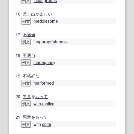
incongruous
例文
16
差し出がましい
meddlesome
例文
17
不適当
inappropriateness
例文
18
不適当
inadequacy
例文
19
不格好な
malformed
例文
20
悪意
を
もって
with malice
例文
21
悪意
を
もって
with
spite
例文