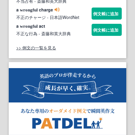
不当占有
- 斎藤和英大辞典
a
charge
wrongful
例文帳に追加
不正のチャージ
- 日本語WordNet
a
act
wrongful
例文帳に追加
不正な行為
- 斎藤和英大辞典
>> 例文の一覧を見る