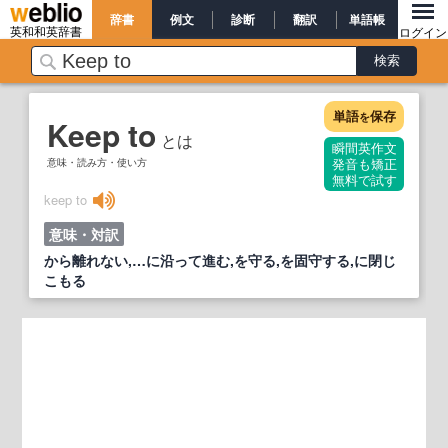
辞書
例文
診断
翻訳
単語帳
英和和英辞書
ログイン
単語
保存
を
Keep to
とは
瞬間英作文
意味・読み方・使い方
発音も矯正
無料で試す
keep to
意味・対訳
から離れない,…に沿って進む,を守る,を固守する,に閉じ
こもる