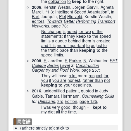
the
obligation
to
keep to
the right.
2006
, Kerstin Westin, Jörgen Garvill, Agneta
Marell, “1.3:
Intelligent
Speed
Adaptation
”,
in
Bart
Jourquin,
Piet
Rietveld
, Kerstin Westin,
editors
,
Towards
Better
Performing
Transport
Networks
,
page
76
:
No change
is
noted
for two
of the
statements
;
if
they
keep to
the
speed
limits
a
queue
behind
them is
created
and it is
more important
to
adjust to
the
traffic
pace
than
keeping to
the
speed
limits.
2008
,
E.
Jardien,
F.
Parker
,
N.
Wolhunter,
FET
College
Series
Level
3:
Construction
Carpentry
and
Roof
Work
,
page
257
:
They will have
a lot
more
respect
for
you
if
you are
honest
,
rather than
not
keeping to
your deadlines.
2016
,
unidentified
patient
,
quoted
in
Judy
Gable
,
Tamara
Herrmann
,
Counselling
Skills
for
Dietitians
,
3rd
Edition
,
page 125
,
I was
very good
,
though
– I
kept
to
my
diet
all the
time.
同意語
(
adhere
strictly
to
)
:
stick to