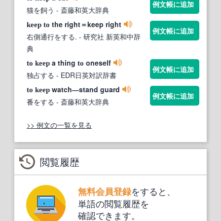
例文帳に追加
猫を飼う
- 斎藤和英大辞典
the right＝keep right
keep
to
例文帳に追加
右側通行をする.
- 研究社 新英和中辞
典
a thing
oneself
to
keep
to
例文帳に追加
独占する
- EDR日英対訳辞書
watch―stand guard
to
keep
例文帳に追加
番をする
- 斎藤和英大辞典
>> 例文の一覧を見る
閲覧履歴
をすると、
無料会員登録
単語の閲覧履歴を
確認できます。