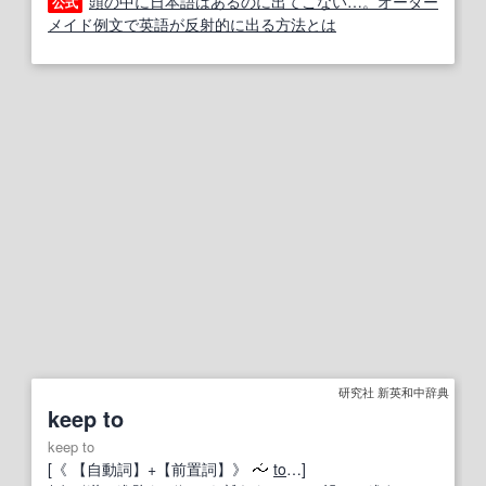
頭の中に日本語はあるのに出てこない…。オーダー
公式
メイド例文で英語が反射的に出る方法とは
研究社 新英和中辞典
keep to
keep to
[《
【自動詞】
+
【前置詞】
》
to
…]