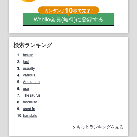
Weblio会員
(無料)
に登録する
検索ランキング
1.
house
2.
just
3.
usually
4.
various
5.
Australian
6.
use
7.
Thesaurus
8.
because
9.
used in
10.
translate
もっとランキングを見る