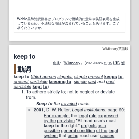
Weblio英和対訳辞書はプログラムで機械的に意味や英語表現を生成
しているため、不適切な項目が含まれていることもあります。ご了
承くださいませ。
Wiktionary英語版
keep to
出典
:『
Wiktionary
』 (2025/06/26
19
:
15
UTC
版
)
動詞
keep to
(
third-person
singular
simple present
keeps
to
,
present participle
keeping to
,
simple past
and
past
participle
kept
to
)
To
adhere
strictly
to
;
not to
neglect or
deviate
from.
Keep to
the
traveled
roads.
2001
,
D. W.
Ruiter,
Legal
Institutions
,
page
60
:
For example
, the
legal
rule
expressed
by the
provision
"All road-users must
keep to
the right."
projects
as a
possible
general condition
of the
legal
system
that
being
road-user
causes