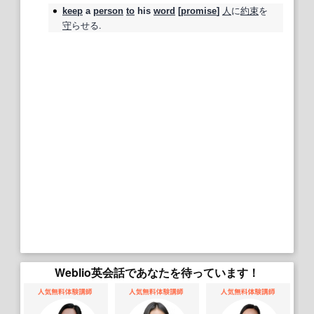
人
に
約束
を
keep
a
person
to
his
word
[
promise
]
守
らせる.
Weblio英会話であなたを待っています！