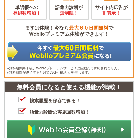
単語帳への
語彙力診断が
サイト内広告が
登録数増加！
無制限！
非表示！
まずは体験！今なら
最大６０日間無料
で
Weblioプレミアム体験ができます！
※無料期間終了後、Weblioプレミアムサービスは自動的に解約されません。
※無料期間が終了すると月額330円(税込)が発生します。
無料会員になると使える機能が満載！
検索履歴を保存できる！
語彙力診断の実施回数増加！