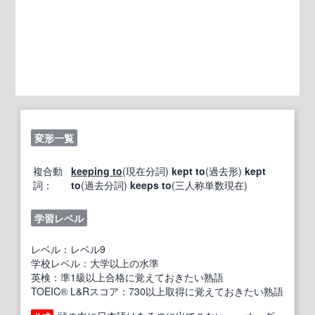
変形一覧
複合動
keeping to
(現在分詞)
kept to
(過去形)
kept
詞：
to
(過去分詞)
keeps to
(三人称単数現在)
学習レベル
レベル：レベル9
学校レベル：大学以上の水準
英検：準1級以上合格に覚えておきたい熟語
TOEIC® L&Rスコア：730以上取得に覚えておきたい熟語