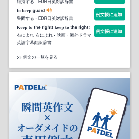
維持する
- EDR日英対訳辞書
guard
to
keep
例文帳に追加
警固する
- EDR日英対訳辞書
the right!
the right!
Keep
to
keep
to
例文帳に追加
右によれ 右によれ
- 映画・海外ドラマ
英語字幕翻訳辞書
>> 例文の一覧を見る