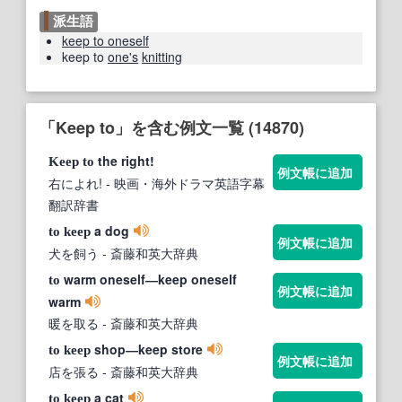
派生語
keep to oneself
keep to
one's
knitting
「Keep to」を含む例文一覧 (14870)
the right!
Keep
to
例文帳に追加
右によれ!
- 映画・海外ドラマ英語字幕
翻訳辞書
a dog
to
keep
例文帳に追加
犬を飼う
- 斎藤和英大辞典
warm oneself―keep oneself
to
例文帳に追加
warm
暖を取る
- 斎藤和英大辞典
shop―keep store
to
keep
例文帳に追加
店を張る
- 斎藤和英大辞典
a cat
to
keep