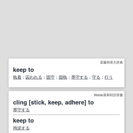
斎藤和英大辞典
keep to
執着
；
囚われる
；
固守
；
固執
；
墨守する
；
守る
；
行う
Weblio英和対訳辞書
cling [stick, keep, adhere] to
墨守する
keep to
拘泥する