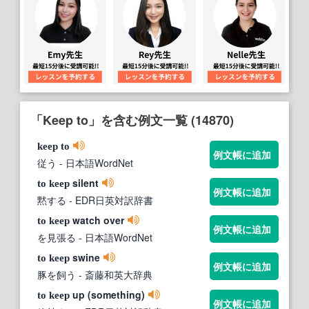
「Keep to」を含む例文一覧 (14870)
keep
to
例文帳に追加
従う
- 日本語WordNet
silent
to
keep
例文帳に追加
黙する
- EDR日英対訳辞書
watch over
to
keep
例文帳に追加
を見張る
- 日本語WordNet
swine
to
keep
例文帳に追加
豚を飼う
- 斎藤和英大辞典
up (something)
to
keep
例文帳に追加