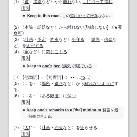
(1) 〈
道
・
進路
など〉から
離れ
ない,
…に
沿って進む
.
用例
この
道に沿って
行き
なさい.
Keep to
this road.
(2) 〈
本論
・
話題
など〉から
離れ
ない[
脱線
しない
] 《★
受
身
可
》.
(3) 〈
計画
・
予定
・
約束
など〉
を守る
; 〈
規則
・
信念
な
ど〉を
固守する
.
(4) 〈
家
など〉に
閉じこもる
.
用例
(
病気
で)
寝ている
.
keep to
one's
bed
[《
【他動詞】
+
【前置詞】
》
…
to
…]
(5) 〈…を〉〈
場所
・
進路
など〉から
離れ
ないように
す
る.
(6) 〈…を〉〈ある
限度
〉に
保つ
.
用例
発言
を
最
keep
one's
remarks
to a
[the]
minimum
小限に抑える
.
(7) 〈
人
に〉〈
計画
・
約束
など〉を
守
らせる.
用例