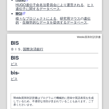
HUGO
遺伝子命名法
委員会
により
運営
される
、
ヒト
遺伝子
に関する
データベース
。
MGI
様々な
プロジェクト
による
、
研究
用
マウス
の
遺伝
的
・
生物学的な
データ
を提供する
データベース
。
Weblio英和対訳辞書
BIS
ＢＩＳ,
国際決済銀行
BIS
ビス
bis-
ビス
Weblio英和対訳辞書はプログラムで機械的に意味や英語表現を生成
しているため、不適切な項目が含まれていることもあります。ご了
承くださいませ。