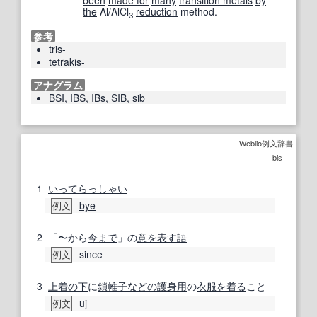
the
Al/AlCl
reduction
method.
3
参考
tris-
tetrakis-
アナグラム
BSI
,
IBS
,
IBs
,
SIB
,
sib
Weblio例文辞書
bis
1
いってらっしゃい
bye
例文
2
「〜から
今まで
」の
意
を表す
語
since
例文
3
上着
の下
に
鎖帷子
などの
護身用
の
衣服
を着る
こと
uj
例文