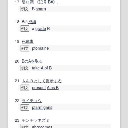
17
嬰
ロ調
《
記号
B#》.
B
sharp
例文
18
Bの
成績
a
grade
B
例文
19
死体
毒
ptomaine
例文
20
BのA
を取る
take
A of
B
例文
21
ＡをＢとして
提示する
present
A as B
例文
22
ライチョウ
ptarmigans
例文
23
チンチラネズミ
abrocomes
例文