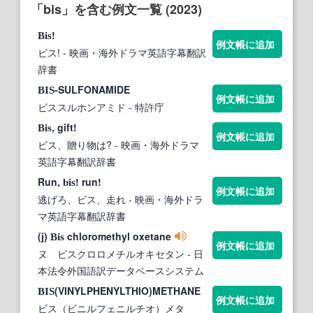
「bis」を含む例文一覧 (2023)
!
Bis
例文帳に追加
ビス!
- 映画・海外ドラマ英語字幕翻訳
辞書
-SULFONAMIDE
BIS
例文帳に追加
ビススルホンアミド
- 特許庁
, gift!
Bis
例文帳に追加
ビス、贈り物は?
- 映画・海外ドラマ
英語字幕翻訳辞書
Run,
! run!
bis
例文帳に追加
逃げろ、ビス、走れ
- 映画・海外ドラ
マ英語字幕翻訳辞書
(j)
chloromethyl oxetane
Bis
例文帳に追加
ヌ ビスクロロメチルオキセタン
- 日
本法令外国語訳データベースシステム
(VINYLPHENYLTHIO)METHANE
BIS
例文帳に追加
ビス（ビニルフェニルチオ）メタ