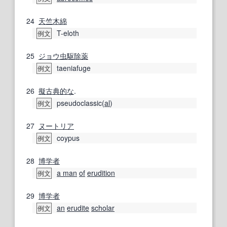
24
天竺木綿
T-eloth
例文
25
ジョウ
虫
駆除薬
taeniafuge
例文
26
擬古
典
的な
.
pseudoclassic(
al
)
例文
27
ヌートリア
coypus
例文
28
博学者
a man
of
erudition
例文
29
博学者
an
erudite
scholar
例文