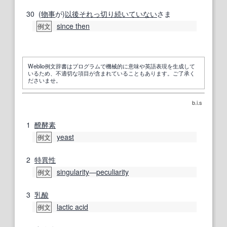
30
(
物事
が)
以後
それっ切り
続いて
いない
さま
since then
例文
Weblio例文辞書はプログラムで機械的に意味や英語表現を生成して
いるため、不適切な項目が含まれていることもあります。ご了承く
ださいませ。
b.i.s
1
醗酵
素
yeast
例文
2
特異性
singularity
―
peculiarity
例文
3
乳酸
lactic acid
例文