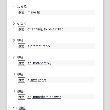
4
はまる
make
fit
例文
5
かなう
of a
thing
,
to be
fulfilled
例文
6
即答
a prompt reply
例文
7
即答
an
instant
reply
例文
8
即答
a
swift
reply
例文
9
即答
an
immediate answer
例文
10
即答