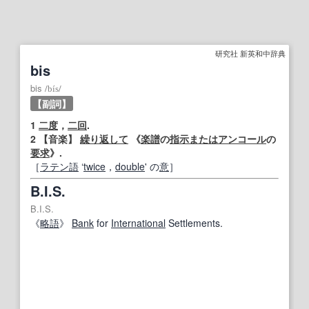
研究社 新英和中辞典
bis
bis
/
bís
/
【副詞】
1
二度
，
二回
.
2
【
音楽
】
繰り返して
《
楽譜
の
指示
または
アンコール
の
要求
》.
［
ラテン語
‘
twice
，
double
' の
意
］
B.I.S.
B.I.S.
《
略語
》
Bank
for
International
Settlements.