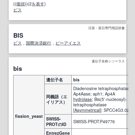
((
接頭
))(2
を表す
)
ビス
日英・英日専門用語辞書
BIS
ビス
，
国際決済銀行
，
ビーアイエス
遺伝子名称シソーラス
bis
遺伝子名
bis
Diadenosine tetraphosphatase;
Ap4Aase; aph1; Ap4A
同義語（エ
hydrolase
; Bis(5'-nucleosyl)-
イリアス）
tetraphosphatase
[
Asymmetrical
]; SPCC4G3.02
fission_yeast
SWISS-
SWISS-PROT:P49776
PROTのID
EntrezGene