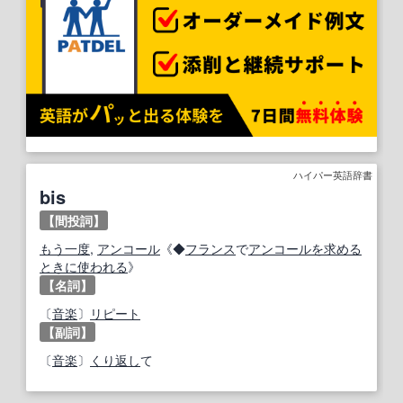
ハイパー英語辞書
bis
【間投詞】
もう一度
,
アンコール
《◆
フランス
で
アンコール
を求める
ときに
使われる
》
【名詞】
〔
音楽
〕
リピート
【副詞】
〔
音楽
〕
くり返し
て