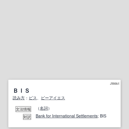
JMdict
ＢＩＳ
読み方
：
ビス
、
ビーアイエス
（
名詞
）
文法情報
Bank for International Settlements
; BIS
対訳