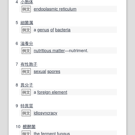
4
小胞体
endoplasmic reticulum
例文
5
細菌
属
a
genus
of
bacteria
例文
6
滋養分
nutritious matter
―nutriment.
例文
7
有性胞子
sexual
spores
例文
8
異分子
a
foreign element
例文
9
特異質
idiosyncracy
例文
10
醗酵
菌
the
ferment
fungus
例文