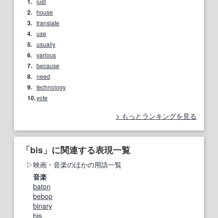
1.
just
2.
house
3.
translate
4.
use
5.
usually
6.
various
7.
because
8.
need
9.
technology
10.
vote
もっとランキングを見る
「bis」に関連する表現一覧
映画・音楽のほかの用語一覧
音楽
baton
bebop
binary
bis