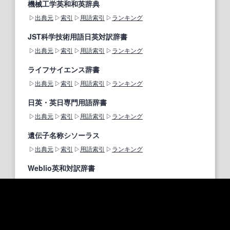
機械工学英和和英辞典
出典元
索引
用語索引
ランキング
JST科学技術用語日英対訳辞書
出典元
索引
用語索引
ランキング
ライフサイエンス辞書
出典元
索引
用語索引
ランキング
日英・英日専門用語辞書
出典元
索引
用語索引
ランキング
遺伝子名称シソーラス
出典元
索引
用語索引
ランキング
Weblio英和対訳辞書
出典元
索引
用語索引
ランキング
Wiktionary英語版
出典元
索引
用語索引
ランキング