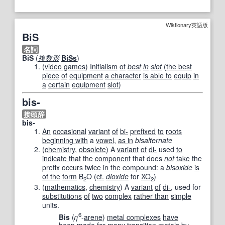
Wiktionary英語版
BiS
名詞
BiS
(
複数形
BiSs
)
(
video games
)
Initialism
of
best
in
slot
(
the best
piece
of
equipment
a character
is able to
equip
in
a
certain
equipment
slot
)
bis-
接頭辞
bis-
An
occasional
variant
of
bi-
prefixed
to
roots
beginning with
a
vowel
,
as in
bisalternate
(
chemistry
,
obsolete
)
A
variant
of
di-
used
to
indicate that
the
component
that does
not
take
the
prefix
occurs
twice
in the
compound
: a
bisoxide
is
of the
form
B
O (
cf.
dioxide
for
XO
)
2
2
(
mathematics
,
chemistry
)
A
variant
of
di-
, used for
substitutions
of
two
complex
rather than
simple
units.
6
Bis
(
η
-
arene
)
metal complexes
have
been
made for
many
transition metals
by