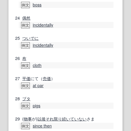
boss
例文
24
偶然
incidentally
例文
25
ついでに
incidentally
例文
26
布
cloth
例文
27
平価
にて（
売価
）
at par
例文
28
ブタ
pigs
例文
29
(
物事
が)
以後
それ限り
続いて
いない
さま
since then
例文