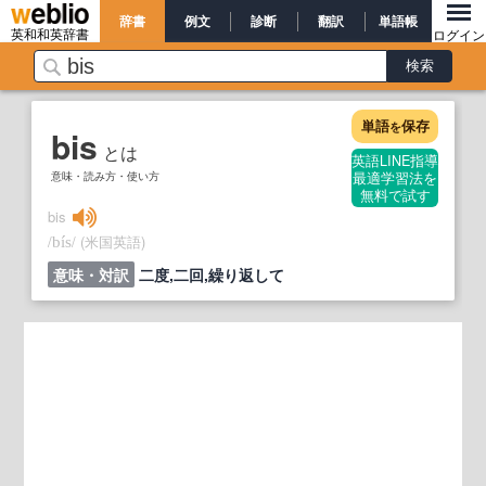
辞書
例文
診断
翻訳
単語帳
英和和英辞書
ログイン
単語
保存
を
bis
とは
英語LINE指導
意味・読み方・使い方
最適学習法を
無料で試す
bis
/
/
(米国英語)
bís
意味・対訳
二度,二回,繰り返して