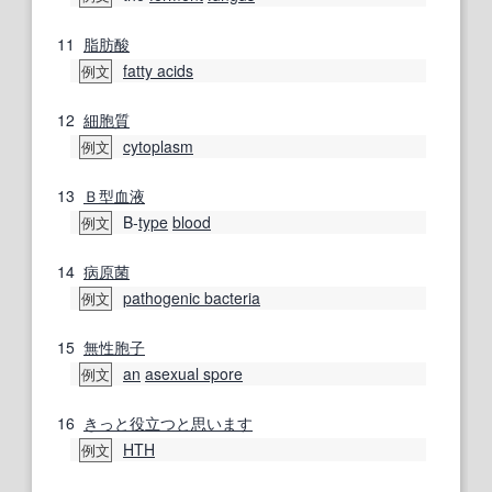
11
脂肪酸
fatty acids
例文
12
細胞質
cytoplasm
例文
13
Ｂ型
血液
B‐
type
blood
例文
14
病原菌
pathogenic bacteria
例文
15
無性胞子
an
asexual spore
例文
16
きっと役立つと思います
HTH
例文