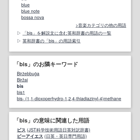
blue
blue note
bossa nova
音楽カテゴリの他の用語
「bis」を解説文に含む英和辞書の用語の一覧
英和辞書の「bis」の用語索引
「bis」のお隣キーワード
Birżebbuġa
Biržai
bis
bis1
bis- (1,1-dioxoperhydro-1,2,4-thiadiazinyl-4)methane
「bis」の意味に関連した用語
ビス
(JST科学技術用語日英対訳辞書)
ビーアイエス
(日英・英日専門用語)