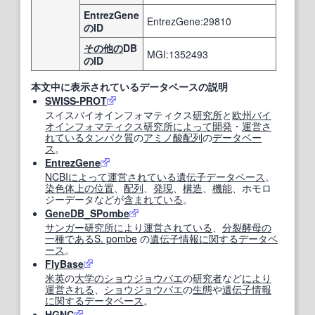
EntrezGene
EntrezGene:29810
のID
その他の
DB
MGI:1352493
のID
本文中に表示されているデータベースの説明
SWISS-PROT
スイスバイオインフォマティクス
研究所
と
欧州
バイ
オインフォマティクス
研究所
によって
開発
・
運営
さ
れている
タンパク質
の
アミノ酸配列
の
データベー
ス
。
EntrezGene
NCBI
によって
運営
されている
遺伝子データベース
。
染色体
上の
位置
、
配列
、
発現
、
構造
、
機能
、ホモロ
ジーデータなどが
含まれている
。
GeneDB_SPombe
サンガー
研究所
により
運営
されている
、
分裂酵母
の
一種
である
S. pombe
の
遺伝子情報
に関する
データベ
ース
。
FlyBase
米英
の
大学の
ショウジョウバエ
の
研究者
など
により
運営
される
、
ショウジョウバエ
の
生態
や
遺伝子情報
に関する
データベース
。
HGNC