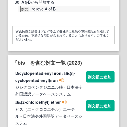
30
AをBから
開放する
relieve
A of
B
例文
Weblio例文辞書はプログラムで機械的に意味や英語表現を生成して
いるため、不適切な項目が含まれていることもあります。ご了承く
ださいませ。
「bis」を含む例文一覧 (2023)
Dicyclopentadienyl iron;
(η-
Bis
例文帳に追加
cyclopentadienyl)iron
ジシクロペンタジエニル鉄
- 日本法令
外国語訳データベースシステム
(2-chloroethyl) ether
Bis
例文帳に追加
ビス（二－クロロエチル）エーテ
ル
- 日本法令外国語訳データベースシ
ステム