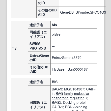
---
のID
その他の
DB
GeneDB_SPombe:SPCC4G3.02
のID
遺伝子名
bis
同義語（エ
bistre
イリアス）
SWISS-
---
fly
PROTのID
EntrezGene
EntrezGene:43870
のID
その他の
DB
FlyBase:FBgn0000187
のID
遺伝子名
BIS
BAG-3; MGC104307; CAIR-
1;
BAG
family
molecular
chaperone
regulator
3;
同義語（エ
BAG3;
Docking protein
イリアス）
CAIR-1; BCL-2-binding