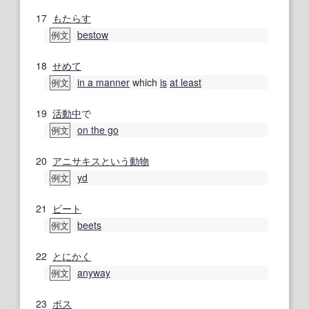
17
もたらす
bestow
例文
18
せめて
in a manner
which
is
at least
例文
19
活動中
で
on the go
例文
20
アニサキス
という
動物
yd
例文
21
ビート
beets
例文
22
とにかく
anyway
例文
23
ボス