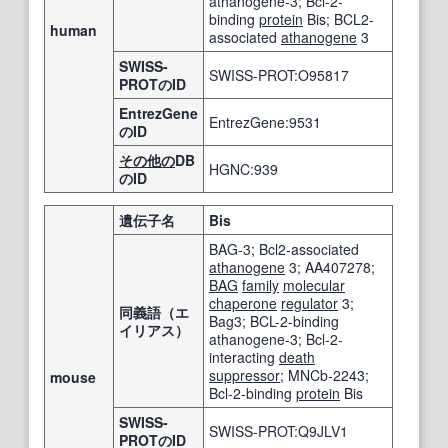
athanogene-3; Bcl-2-
binding
protein
Bis; BCL2-
human
associated
athanogene
3
SWISS-
SWISS-PROT:O95817
PROTのID
EntrezGene
EntrezGene:9531
のID
その他の
DB
HGNC:939
のID
遺伝子名
Bis
BAG-3; Bcl2-associated
athanogene
3; AA407278;
BAG
family
molecular
chaperone
regulator
3;
同義語（エ
Bag3; BCL-2-binding
イリアス）
athanogene-3; Bcl-2-
interacting
death
suppressor
; MNCb-2243;
mouse
Bcl-2-binding
protein
Bis
SWISS-
SWISS-PROT:Q9JLV1
PROTのID