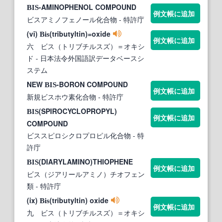
-AMINOPHENOL COMPOUND
BIS
例文帳に追加
ビスアミノフェノール化合物
- 特許庁
(vi)
(tributyltin)=oxide
Bis
例文帳に追加
六 ビス（トリブチルスズ）＝オキシ
ド
- 日本法令外国語訳データベースシ
ステム
NEW
-BORON COMPOUND
BIS
例文帳に追加
新規ビスホウ素化合物
- 特許庁
(SPIROCYCLOPROPYL)
BIS
例文帳に追加
COMPOUND
ビススピロシクロプロピル化合物
- 特
許庁
(DIARYLAMINO)THIOPHENE
BIS
例文帳に追加
ビス（ジアリールアミノ）チオフェン
類
- 特許庁
(ix)
(tributyltin) oxide
Bis
例文帳に追加
九 ビス（トリブチルスズ）＝オキシ