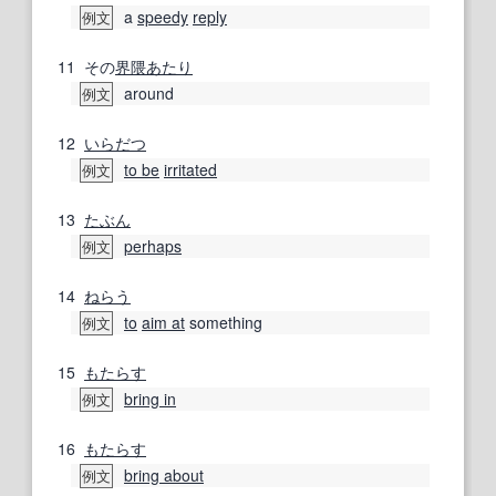
a
speedy
reply
例文
11
その
界隈
あたり
around
例文
12
いらだつ
to be
irritated
例文
13
たぶん
perhaps
例文
14
ねらう
to
aim at
something
例文
15
もたらす
bring in
例文
16
もたらす
bring about
例文