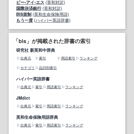
ビー‐アイ‐エス
(英和対訳)
国際決済銀行
(英和対訳)
BIS規制
(英和生命保険用語)
もう一度
(ハイパー英語辞書)
「bis」が掲載された辞書の索引
研究社 新英和中辞典
出典元
索引
用語索引
ランキング
カテゴリ
品詞別索引
ハイパー英語辞書
出典元
索引
用語索引
ランキング
JMdict
出典元
索引
用語索引
ランキング
英和生命保険用語辞典
出典元
索引
用語索引
ランキング