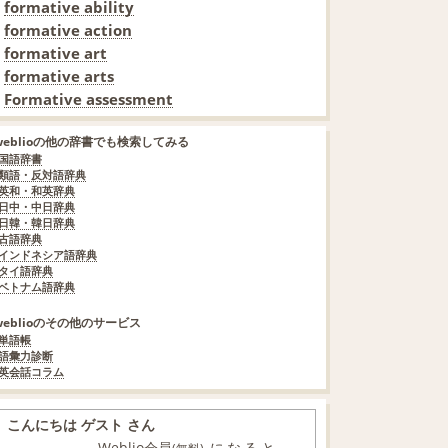
formative ability
formative action
formative art
formative arts
Formative assessment
weblioの他の辞書でも検索してみる
国語辞書
類語・反対語辞典
英和・和英辞典
日中・中日辞典
日韓・韓日辞典
古語辞典
インドネシア語辞典
タイ語辞典
ベトナム語辞典
weblioのその他のサービス
単語帳
語彙力診断
英会話コラム
こんにちは ゲスト さん
Weblio会員
になると