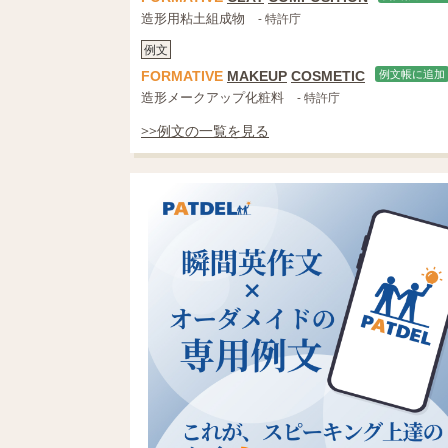
造形用粘土組成物
- 特許庁
例文
FORMATIVE
MAKEUP
COSMETIC
例文帳に追加
造形メークアップ化粧料
- 特許庁
>>例文の一覧を見る