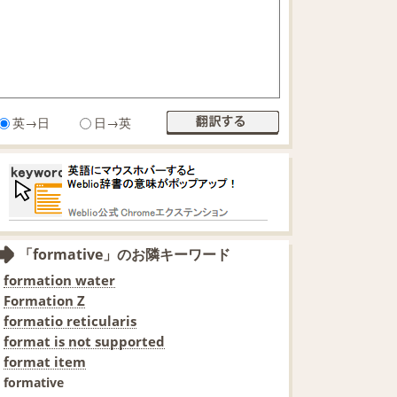
英→日
日→英
「formative」のお隣キーワード
formation water
Formation Z
formatio reticularis
format is not supported
format item
formative