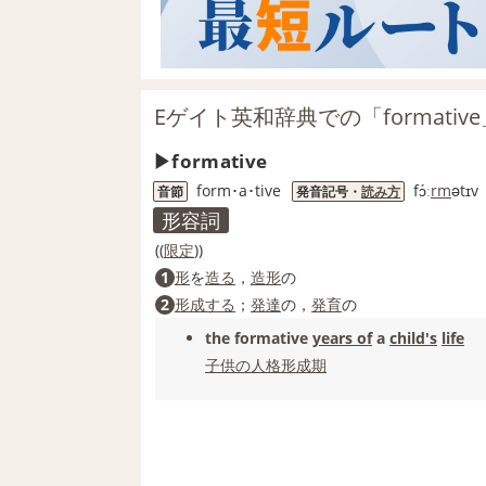
Eゲイト英和辞典での「formativ
formative
form･a･tive
fɔ́ː
rm
ətɪv
音節
発音記号・
読み方
形容詞
((
限定
))
1
形
を
造る
，
造形
の
2
形成する
；
発達
の，
発育
の
the formative
years of
a
child
's
life
子供の
人格形成
期