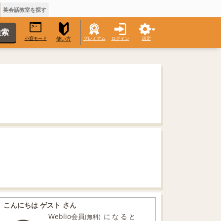
英会話教室を探す
小窓モード
プレミアム
ログイン
設定
使い方
こんにちは ゲスト さん
Weblio会員
になると
(無料)