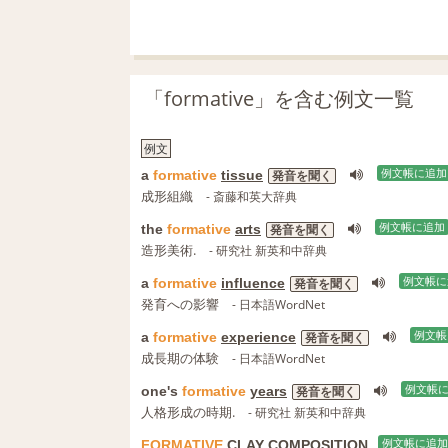
「formative」を含む例文一覧
例文
a
formative
tissue
例文帳に追加
発音を聞く
成形組織
- 斎藤和英大辞典
the
formative
arts
例文帳に追加
発音を聞く
造形美術.
- 研究社 新英和中辞典
a
formative
influence
例文帳に
発音を聞く
発育への影響
- 日本語WordNet
a
formative
experience
例文帳
発音を聞く
成長期の体験
- 日本語WordNet
one's
formative
years
例文帳
発音を聞く
人格形成の時期.
- 研究社 新英和中辞典
FORMATIVE
CLAY
COMPOSITION
例文帳に追加