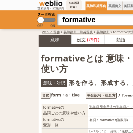
506万語
英和和英辞典
英語例文
英語
収録！
英和辞典・和英辞典
Weblio 辞書
>
英和辞典・和英辞典
>
英和辞典
>
formativ
意味
例文
(79件)
類語
formativeとは 意
使い方
形を作る、形成する、
意味・対訳
form・a・tive
/
音節
発音記号・読み方
fˈɔɚmə
formativeの
形容詞 限定用法の形容詞と
品詞ごとの意味や使い方
formativeの
名詞：
formatives
(複数形)
変形一覧
レベル
：
12
英検
：
1級以上