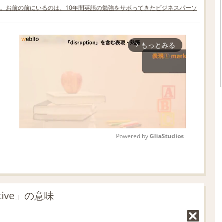
。お前の前にいるのは、10年間英語の勉強をサボってきたビジネスパーソ
もっとみる
arrow_forward_ios
Powered by 
GliaStudios
M
u
t
ive」の意味
e