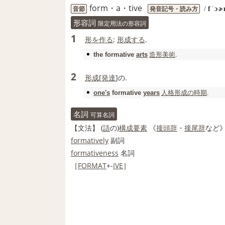
form・a・tive
音節
発音記号・読み方
/
fˈɔɚ
形容詞
限定用法の形容詞
1
形を作る
;
形成する
.
造形美術
.
the
formative
arts
2
形成
[
発達
]の.
人格形成
の時
期
.
one's
formative
years
名詞
可算名詞
【文法】
(
語
の)
構成要素
《
接頭辞
・
接尾辞
など》
formatively
副詞
formativeness
名詞
［
FORMAT
+‐
IVE
］