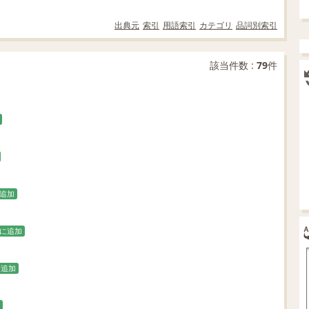
出典元
索引
用語索引
カテゴリ
品詞別索引
該当件数 :
79
件
追加
に追加
に追加