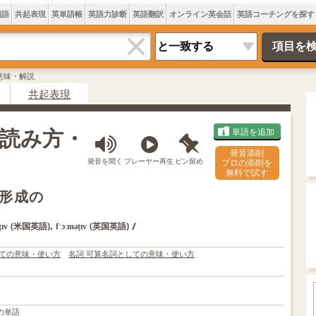
類語
共起表現
英単語帳
英語力診断
英語翻訳
オンライン英会話
英語コーチングを探す
eの意味・解説
共起表現
味・読み方・
単語を追加
発音添削
発音を聞く
プレーヤー再生
ピン留め
プロの添削を
無料で試す
形成の
,
/
(米国英語)
(英国英語)
ṭɪv
fˈɔːməṭɪv
しての意味・使い方
名詞 可算名詞としての意味・使い方
の単語