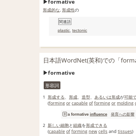
formative
形成
的な
,
形成性
の
関連語
plastic
,
tectonic
日本語WordNet(英和)での「form
formative
形容詞
1
形成する
、
形成
、
造型
、
あるいは
形成
が
可能
(
forming
or
capable
of
forming
or
molding
発育
への影響
a formative
influence
2
新しい
細胞
と
組織
を
形成
できる
(
capable
of
forming
new
cells
and
tissues
)