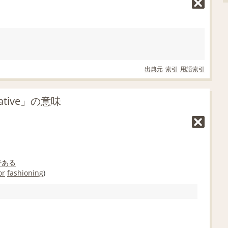
出典元
索引
用語索引
ative」の意味
である
or
fashioning
)