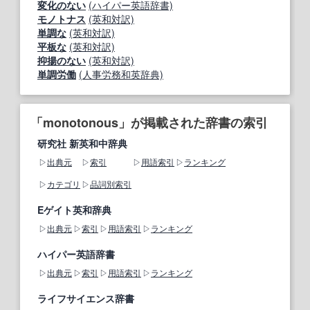
変化のない
(ハイパー英語辞書)
モノトナス
(英和対訳)
単調な
(英和対訳)
平板な
(英和対訳)
抑揚のない
(英和対訳)
単調労働
(人事労務和英辞典)
「monotonous」が掲載された辞書の索引
研究社 新英和中辞典
出典元
索引
用語索引
ランキング
カテゴリ
品詞別索引
Eゲイト英和辞典
出典元
索引
用語索引
ランキング
ハイパー英語辞書
出典元
索引
用語索引
ランキング
ライフサイエンス辞書