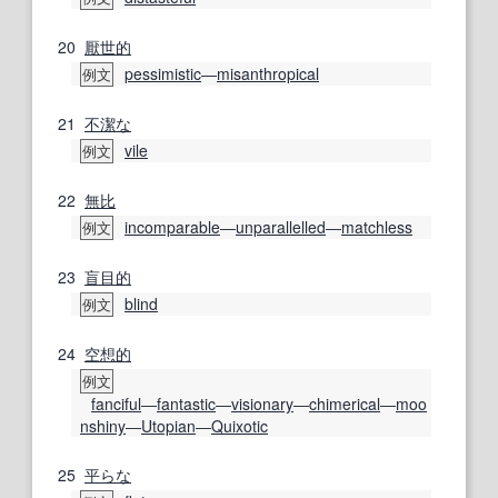
20
厭世的
pessimistic
―
misanthropical
例文
21
不潔な
vile
例文
22
無比
incomparable
―
unparallelled
―
matchless
例文
23
盲目的
blind
例文
24
空想的
例文
fanciful
―
fantastic
―
visionary
―
chimerical
―
moo
nshiny
―
Utopian
―
Quixotic
25
平らな