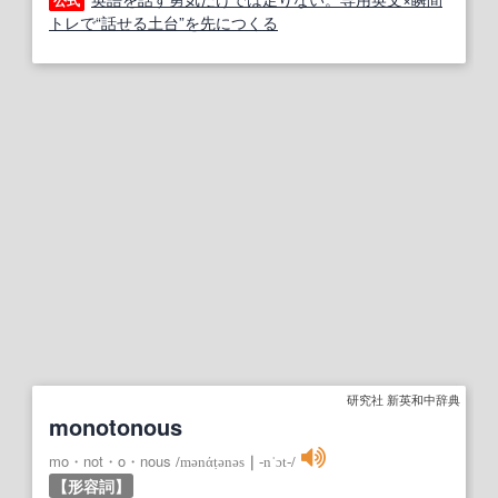
公式
トレで“話せる土台”を先につくる
研究社 新英和中辞典
monotonous
mo・not・o・nous
/
mənάṭənəs
｜
‐nˈɔt‐
/
【形容詞】