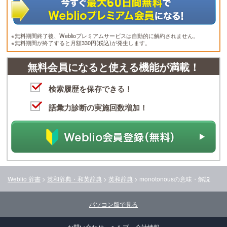
※無料期間終了後、Weblioプレミアムサービスは自動的に解約されません。
※無料期間が終了すると月額330円(税込)が発生します。
無料会員になると使える機能が満載！
検索履歴を保存できる！
語彙力診断の実施回数増加！
Weblio 辞書
>
英和辞典・和英辞典
>
英和辞典
>
monotonous
の意味・解説
パソコン版で見る
お問い合わせ
ヘルプ
会社情報