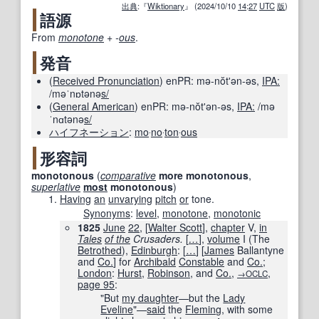
出典
:『
Wiktionary
』 (2024/10/10
14
:
27
UTC
版
)
語源
From
monotone
+‎
-
ous
.
発音
(
Received Pronunciation
)
enPR:
mə-nŏtʹən-əs
,
IPA:
/məˈnɒtənə
s/
(
General American
)
enPR:
mə-nŏtʹən-əs
,
IPA:
/mə
ˈnɑtənə
s/
ハイフネーション
:
mo
‧
no
‧
ton
‧
ous
形容詞
monotonous
(
comparative
more
monotonous
,
superlative
most
monotonous
)
Having
an
unvarying
pitch
or
tone.
Synonyms
:
level
,
monotone
,
monotonic
1825
June
22
, [
Walter Scott
],
chapter
V,
in
Tales
of the
Crusaders.
[
…
]
,
volume
I (The
Betrothed
),
Edinburgh
:
[
…
]
[
James
Ballantyne
and
Co.
] for
Archibald
Constable
and
Co.
;
London
:
Hurst
,
Robinson
, and
Co.
,
,
→OCLC
page
95
:
"But
my daughter
—but the
Lady
Eveline
"—
said
the
Fleming
, with some