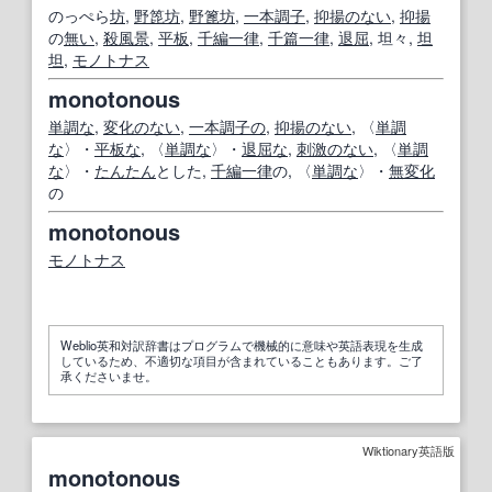
のっぺら
坊
,
野
箆
坊
,
野
篦
坊
,
一本調子
,
抑揚のない
,
抑揚
の
無い
,
殺風景
,
平板
,
千編一律
,
千篇一律
,
退屈
, 坦々,
坦
坦
,
モノトナス
monotonous
単調な
,
変化のない
,
一本調子の
,
抑揚のない
, 〈
単調
な
〉・
平板な
, 〈
単調な
〉・
退屈な
,
刺激のない
, 〈
単調
な
〉・
たんたん
とした,
千編一律
の, 〈
単調な
〉・
無変化
の
monotonous
モノトナス
Weblio英和対訳辞書はプログラムで機械的に意味や英語表現を生成
しているため、不適切な項目が含まれていることもあります。ご了
承くださいませ。
Wiktionary英語版
monotonous