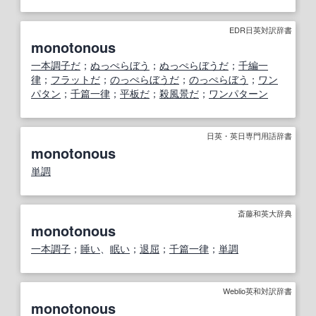
EDR日英対訳辞書
monotonous
一本調子だ
；
ぬっぺらぼう
；
ぬっぺらぼうだ
；
千編一
律
；
フラットだ
；
のっぺらぼうだ
；
のっぺらぼう
；
ワン
パタン
；
千篇一律
；
平板だ
；
殺風景だ
；
ワンパターン
日英・英日専門用語辞書
monotonous
単調
斎藤和英大辞典
monotonous
一本調子
；
睡い
、
眠い
；
退屈
；
千篇一律
；
単調
Weblio英和対訳辞書
monotonous