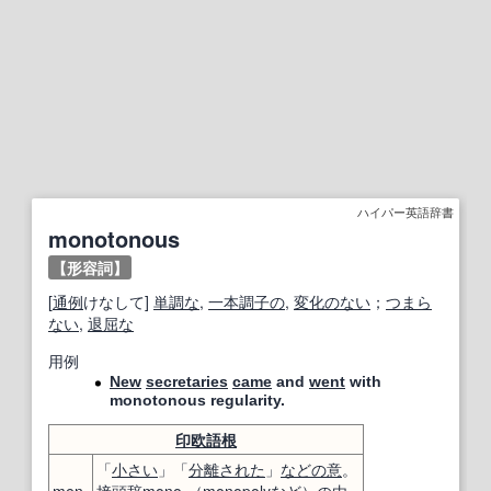
ハイパー英語辞書
monotonous
【形容詞】
[
通例
けなして]
単調な
,
一本調子の
,
変化のない
；
つまら
ない
,
退屈な
用例
New
secretaries
came
and
went
with
monotonous regularity.
印欧語
根
「
小さい
」「
分離された
」
などの
意
。