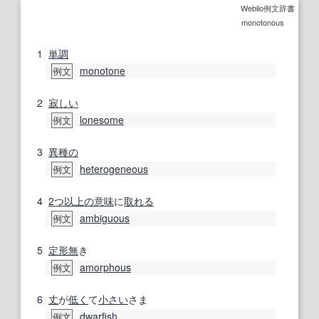
Weblio例文辞書
monotonous
1
単調
monotone
例文
2
寂しい
lonesome
例文
3
異種の
heterogeneous
例文
4
2つ
以上の
意味
に
取れる
ambiguous
例文
5
定形
無
き
amorphous
例文
6
丈
が
低く
て
小さい
さま
dwarfish
例文