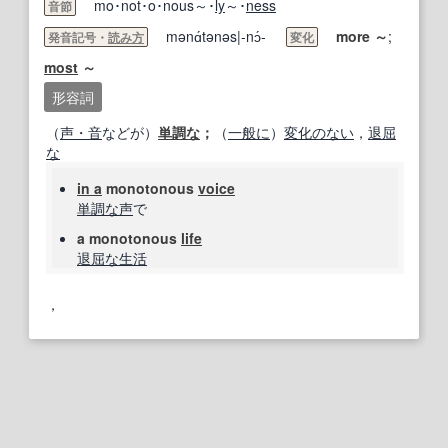
mo･not･o･nous～･
ly
～･
ness
音節
mənɑ́tənəs|-nɔ́-
more
～
;
発音記号・
読み方
変化
most
～
形容詞
（
声・音
などが）
単調な
；
（
一般に
）
変化のない
，
退屈
な
in a
monotonous
voice
単調な
声
で
a monotonous
life
退屈な
生活
，