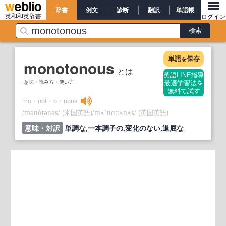
辞書
例文
診断
翻訳
単語帳
英和和英辞書
ログイン
単語
保存
を
monotonous
とは
英語LINE指導
意味・読み方・使い方
最適学習法を
無料で試す
mo・not・o・nous
/
/
(米国英語)
/
/
(英国英語)
mənάṭənəs
mʌˈnɑ:tʌnʌs
意味・対訳
単調な,一本調子の,変化のない,退屈な