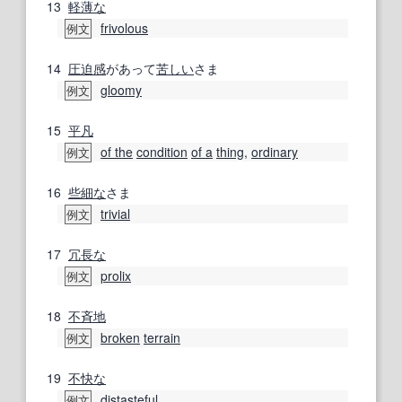
13
軽薄な
frivolous
例文
14
圧迫感
があって
苦しい
さま
gloomy
例文
15
平凡
of the
condition
of a
thing
,
ordinary
例文
16
些細な
さま
trivial
例文
17
冗長な
prolix
例文
18
不斉地
broken
terrain
例文
19
不快な
distasteful
例文