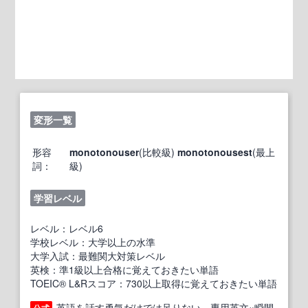
変形一覧
形容
monotonouser
(比較級)
monotonousest
(最上
詞：
級)
学習レベル
レベル：レベル6
学校レベル：大学以上の水準
大学入試：最難関大対策レベル
英検：準1級以上合格に覚えておきたい単語
TOEIC® L&Rスコア：730以上取得に覚えておきたい単語
英語を話す勇気だけでは足りない。専用英文×瞬間