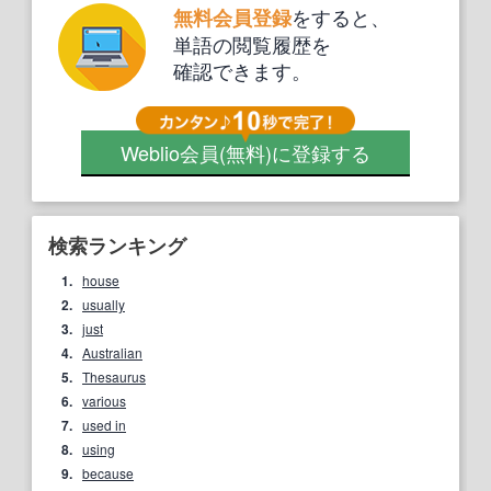
をすると、
無料会員登録
単語の閲覧履歴を
確認できます。
Weblio会員
(無料)
に登録する
検索ランキング
1.
house
2.
usually
3.
just
4.
Australian
5.
Thesaurus
6.
various
7.
used in
8.
using
9.
because