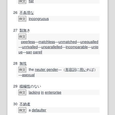
flat
例文
26
不条理な
incongruous
例文
27
類
無
き
例文
peerless
―
matchless
―
unmatched
―
unequalled
―
unrivalled
―
unparallelled
―
incomparable
―
uniq
ue
―
san
pareil
28
無性
the
neuter gender
―（
形容詞
に
用い
れば）
例文
―
asexual
29
積極性
のない
lacking
in
enterprise
例文
30
不納
者
a
defaulter
例文