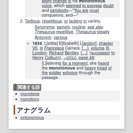
slight
change
in
his
monotonous
voice
, which
seemed
to express
doubt
and
perplexity
—"
You are
cruel
conquerors, and—"
Tedious
,
repetitious
,
or
lacking
in
variety.
Synonyms
:
samely
,
routine
;
see also
Thesaurus
:
repetitive
,
Thesaurus
:
steady
Antonym
:
various
1834
, L[etitia] E[lizabeth] L[
andon
],
chapter
VII
,
in
Francesca
Carrara.
[
…
]
,
volume
III
,
London
:
Richard
Bentley
,
[
…
]
, (
successor
to
Henry
Colburn
),
,
page
49
:
→OCLC
[L]istening
for a moment
, she
heard
the
monotonous
and
heavy
tread
of
the
soldier
echoing
through the
passage.
関連する語
monotone
monotony
アナグラム
ontonomous