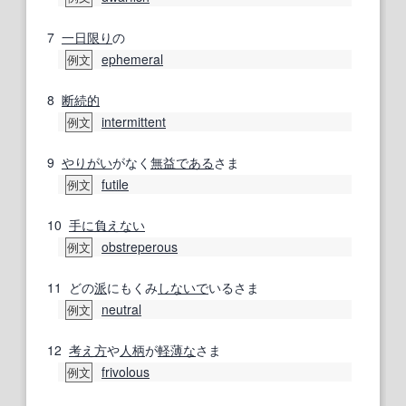
7
一日
限り
の
ephemeral
例文
8
断続的
intermittent
例文
9
やりがい
がなく
無益
である
さま
futile
例文
10
手に負えない
obstreperous
例文
11
どの
派
にもくみ
しないで
いるさま
neutral
例文
12
考え方
や
人柄
が
軽薄な
さま
frivolous
例文