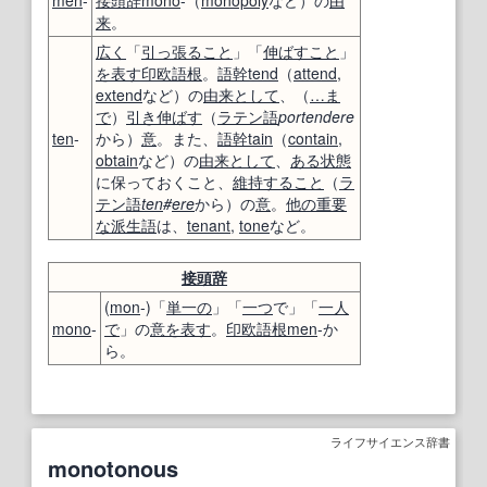
men
-
接頭辞
mono
-（
monopoly
など）の
由
来
。
広く
「
引っ張ること
」「
伸ばすこと
」
を表す
印欧語
根
。
語幹
tend
（
attend
,
extend
など）の
由来
として
、（
…ま
で
）
引き伸ばす
（
ラテン語
portendere
ten
-
から）
意
。また、
語幹
tain
（
contain
,
obtain
など）の
由来
として
、
ある状態
に保っておくこと、
維持すること
（
ラ
テン語
ten
#
ere
から）の
意
。
他の
重要
な
派生語
は、
tenant
,
tone
など。
接頭辞
(
mon
-)「
単一の
」「
一つ
で」「
一人
mono
-
で
」の
意
を表す
。
印欧語
根
men
-か
ら。
ライフサイエンス辞書
monotonous