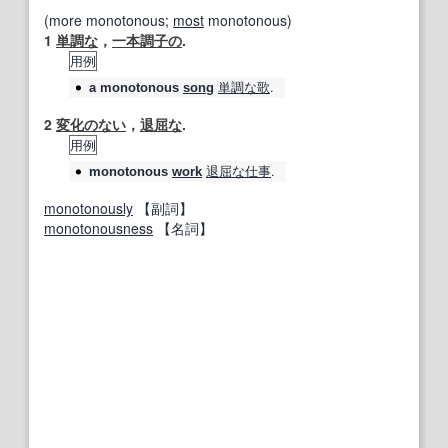
(more monotonous;
most
monotonous)
1
単調な
，
一本調子の
.
用例
単調な
歌
.
a
monotonous
song
2
変化のない
，
退屈な
.
用例
退屈な
仕事
.
monotonous
work
monotonously
【副詞】
monotonousness
【名詞】