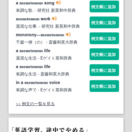
a
song
monotonous
例文帳に追加
単調な歌.
- 研究社 新英和中辞典
work
monotonous
例文帳に追加
退屈な仕事.
- 研究社 新英和中辞典
monotony―
monotonous
例文帳に追加
千篇一律（の）
- 斎藤和英大辞典
a
life
monotonous
例文帳に追加
退屈な生活
- Eゲイト英和辞典
a
life
monotonous
例文帳に追加
単調な生活
- 斎藤和英大辞典
in a
voice
monotonous
例文帳に追加
単調な声で
- Eゲイト英和辞典
>> 例文の一覧を見る