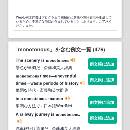
Weblio例文辞書はプログラムで機械的に意味や英語表現を生成して
いるため、不適切な項目が含まれていることもあります。ご了承く
ださいませ。
「monotonous」を含む例文一覧 (476)
The scenery is
monotonous
例文帳に追加
景色が単調だ
- 斎藤和英大辞典
times―uneventful
monotonous
例文帳に追加
times―waste periods of history
単調な時代
- 斎藤和英大辞典
in a
manner
monotonous
例文帳に追加
単調な方法で
- 日本語WordNet
A railway journey is
.
monotonous
例文帳に追加
汽車旅行は退屈だ
- 斎藤和英大辞典