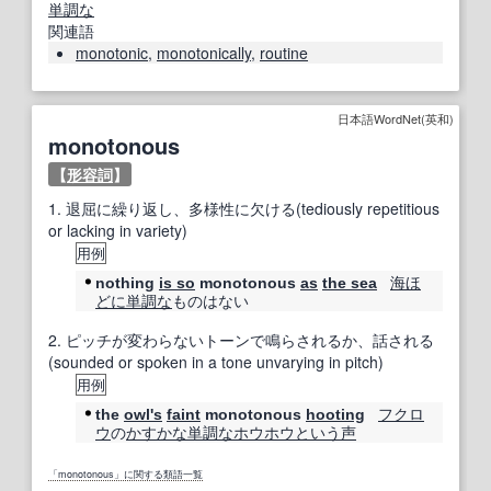
単調な
関連語
monotonic
,
monotonically
,
routine
日本語WordNet(英和)
monotonous
【
形容詞
】
1.
退屈に繰り返し、多様性に欠ける(tediously repetitious
or lacking in variety)
用例
海
ほ
nothing
is so
monotonous
as
the sea
どに
単調な
ものはない
2.
ピッチが変わらないトーンで鳴らされるか、話される
(sounded or spoken in a tone unvarying in pitch)
用例
フクロ
the
owl
's
faint
monotonous
hooting
ウ
の
かすかな
単調な
ホウホウ
という
声
「monotonous」に関する類語一覧