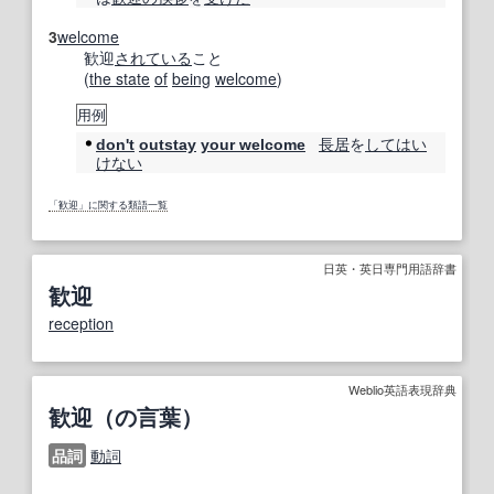
3
welcome
歓迎
されている
こと
(
the state
of
being
welcome
)
用例
長居
を
してはい
don't
outstay
your welcome
けない
「歓迎」に関する類語一覧
日英・英日専門用語辞書
歓迎
reception
Weblio英語表現辞典
歓迎（の言葉）
品詞
動詞