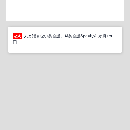
人と話さない英会話。AI英会話Speakが1か月180
公式
円