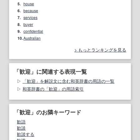
5.
house
6.
because
7.
services
8.
buyer
9.
confidential
10.
Australian
もっとランキングを見る
「歓迎」に関連する表現一覧
「歓迎」を解説文に含む和英辞書の用語の一覧
和英辞書の「歓迎」の用語索引
「歓迎」のお隣キーワード
歓語
歓談
歓談する