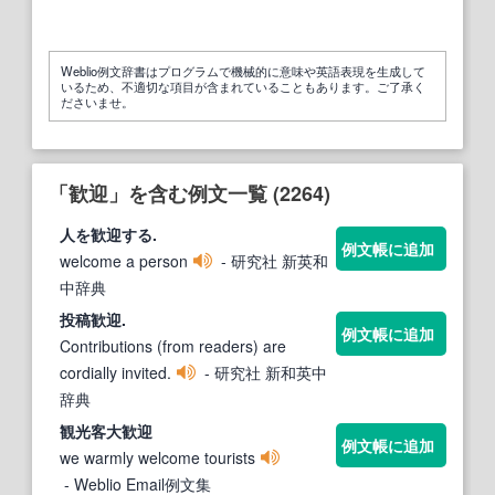
Weblio例文辞書はプログラムで機械的に意味や英語表現を生成して
いるため、不適切な項目が含まれていることもあります。ご了承く
ださいませ。
「歓迎」を含む例文一覧 (2264)
人を
歓迎
する.
例文帳に追加
welcome a person
- 研究社 新英和
中辞典
投稿
歓迎
.
例文帳に追加
Contributions (from readers) are
cordially invited.
- 研究社 新和英中
辞典
観光客大
歓迎
例文帳に追加
we warmly welcome tourists
- Weblio Email例文集