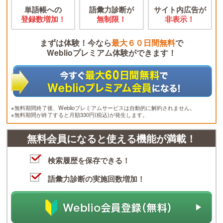
単語帳への
語彙力診断が
サイト内広告が
登録数増加！
無制限！
非表示！
まずは体験！今なら
最大６０日間無料
で
Weblioプレミアム体験ができます！
※無料期間終了後、Weblioプレミアムサービスは自動的に解約されません。
※無料期間が終了すると月額330円(税込)が発生します。
無料会員になると使える機能が満載！
検索履歴を保存できる！
語彙力診断の実施回数増加！