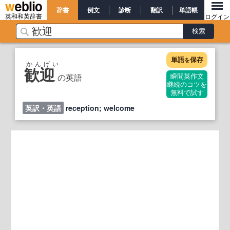
辞書
例文
診断
翻訳
単語帳
英和和英辞書
ログイン
単語
保存
を
かんげい
歓迎
の英語
瞬間英作文
継続のコツを
無料で試す
英訳・英語
reception; welcome