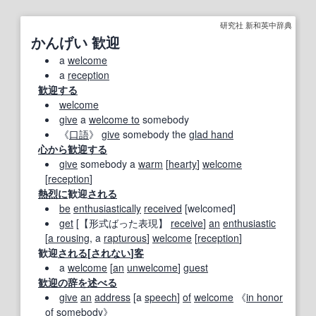
研究社 新和英中辞典
かんげい 歓迎
a
welcome
a
reception
歓迎する
welcome
give
a
welcome to
somebody
《
口語
》
give
somebody the
glad hand
心から
歓迎する
give
somebody a
warm
[
hearty
]
welcome
[
reception
]
熱烈に
歓迎
される
be
enthusiastically
received
[welcomed]
get
[
【形式ばった表現】
receive
]
an
enthusiastic
[
a rousing
, a
rapturous
]
welcome
[
reception
]
歓迎
される
[
されない
]
客
a
welcome
[
an
unwelcome
]
guest
歓迎の辞
を述べる
give
an
address
[a
speech
]
of
welcome
《
in honor
of
somebody》