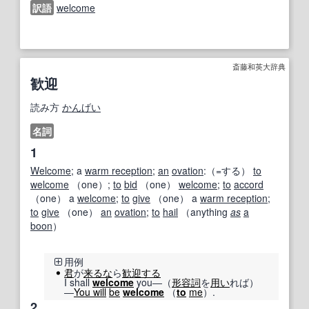
訳語
welcome
斎藤和英大辞典
歓迎
読み方
かんげい
名詞
1
Welcome
; a
warm reception
;
an
ovation
:（=する）
to
welcome
（one）;
to
bid
（one）
welcome
;
to
accord
（one） a
welcome
;
to
give
（one） a
warm reception
;
to
give
（one）
an
ovation
;
to
hail
（anything
as
a
boon
）
用例
君
が
来るな
ら
歓迎する
I shall
welcome
you―（
形容詞
を
用い
れば）
―
You will
be
welcome
（
to
me
）.
2