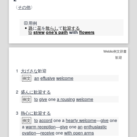
〈
その他
〉
用例
路
に
花
を
散らし
て
歓迎する
to
strew
one's path
with
flowers
Weblio例文辞書
歓迎
1
大げさな
歓迎
an
effusive
welcome
例文
2
盛んに
歓迎する
to
give
one
a rousing
welcome
例文
3
熱心に
歓迎する
to
accord
one a
hearty welcome
―
give
one
例文
a
warm reception
―
give
one
an
enthusiastic
ovation
―
receive
one
with open arms