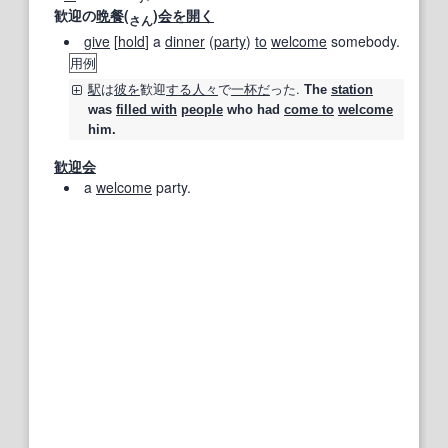
歓迎の
晩餐
(
)
会
を開く
さん
give
[
hold
] a
dinner
(
party
)
to
welcome
somebody.
用例
駅
は
彼を
歓迎
する人々
で
一杯だ
った.
The
station
was
filled with
people
who had
come to
welcome
him.
歓迎会
a
welcome
party.