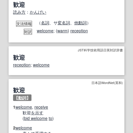
歓迎
読み方
：
かんげい
（
名詞
、サ
変名
詞
、
他動詞
）
文法情報
welcome
; (
warm
)
reception
対訳
JST科学技術用語日英対訳辞書
歓迎
reception
;
welcome
日本語WordNet(英和)
歓迎
【
動詞
】
1
welcome
,
receive
歓迎
を示す
(
bid welcome
to
)
2
welcome