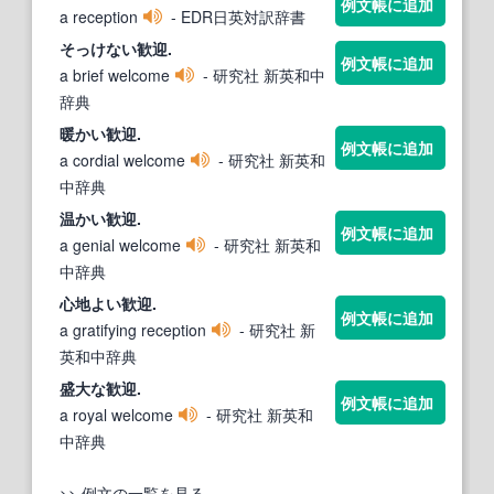
例文帳に追加
a reception
- EDR日英対訳辞書
そっけない
歓迎
.
例文帳に追加
a brief welcome
- 研究社 新英和中
辞典
暖かい
歓迎
.
例文帳に追加
a cordial welcome
- 研究社 新英和
中辞典
温かい
歓迎
.
例文帳に追加
a genial welcome
- 研究社 新英和
中辞典
心地よい
歓迎
.
例文帳に追加
a gratifying reception
- 研究社 新
英和中辞典
盛大な
歓迎
.
例文帳に追加
a royal welcome
- 研究社 新英和
中辞典
>> 例文の一覧を見る