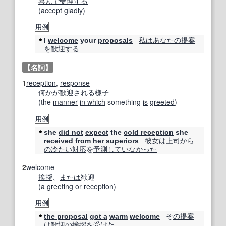
喜んで
受理する
(
accept
gladly
)
用例
私は
あなたの
提案
I
welcome
your
proposals
を
歓迎する
【
名詞
】
1
reception
,
response
何か
が歓迎
される
様子
(the
manner
in which
something
is
greeted
)
用例
she
did not
expect
the
cold reception
she
彼女は
上司
から
received
from her
superiors
の
冷たい
対応
を
予測
してい
なかった
2
welcome
挨拶
、
または
歓迎
(a
greeting
or
reception
)
用例
そ
の提案
the proposal
got a
warm
welcome
は
歓迎の挨拶
を
受けた