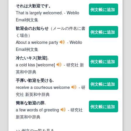
それは大
歓迎
です。
例文帳に追加
That is largely welcomed.
- Weblio
Email例文集
歓迎
会のお知らせ
（メールの件名に書
例文帳に追加
く場合）
About a welcome party
- Weblio
Email例文集
冷たいキス[
歓迎
].
例文帳に追加
a cold kiss [welcome]
- 研究社 新
英和中辞典
手厚い
歓迎
を受ける.
例文帳に追加
receive a courteous welcome
- 研
究社 新英和中辞典
簡単な
歓迎
の辞.
例文帳に追加
a few words of greeting
- 研究社
新英和中辞典
>> 例文の一覧を見る