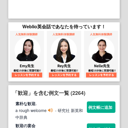
Weblio英会話であなたを待っています！
「歓迎」を含む例文一覧 (2264)
素朴な
歓迎
.
例文帳に追加
a rough welcome
- 研究社 新英和
中辞典
歓迎
の宴会