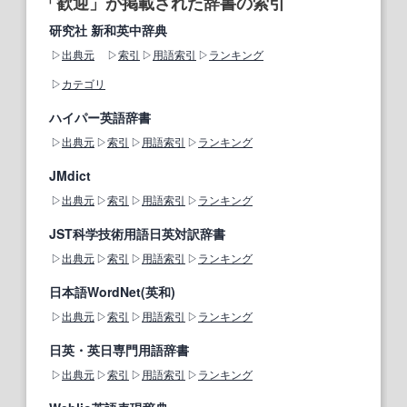
「歓迎」が掲載された辞書の索引
研究社 新和英中辞典
出典元
索引
用語索引
ランキング
カテゴリ
ハイパー英語辞書
出典元
索引
用語索引
ランキング
JMdict
出典元
索引
用語索引
ランキング
JST科学技術用語日英対訳辞書
出典元
索引
用語索引
ランキング
日本語WordNet(英和)
出典元
索引
用語索引
ランキング
日英・英日専門用語辞書
出典元
索引
用語索引
ランキング