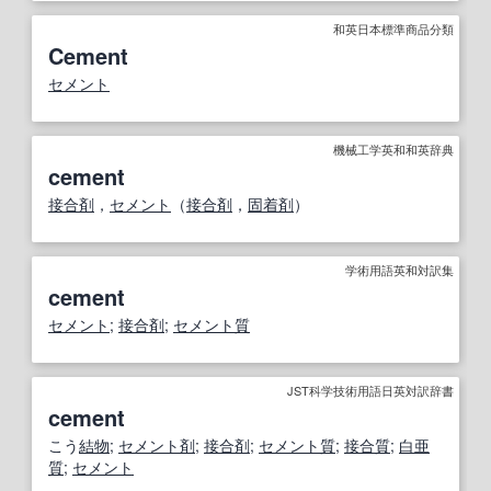
和英日本標準商品分類
Cement
セメント
機械工学英和和英辞典
cement
接合剤
，
セメント
（
接合剤
，
固着剤
）
学術用語英和対訳集
cement
セメント
;
接合剤
;
セメント質
JST科学技術用語日英対訳辞書
cement
こう
結
物
;
セメント剤
;
接合剤
;
セメント質
;
接合
質
;
白亜
質
;
セメント