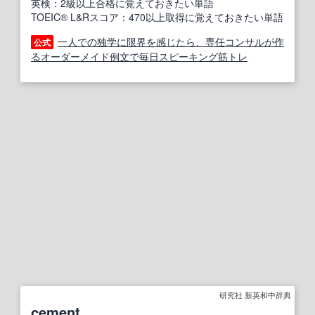
英検：2級以上合格に覚えておきたい単語
TOEIC® L&Rスコア：470以上取得に覚えておきたい単語
一人での独学に限界を感じたら、専任コンサルが作
公式
るオーダーメイド例文で毎日スピーキング筋トレ
研究社 新英和中辞典
cement