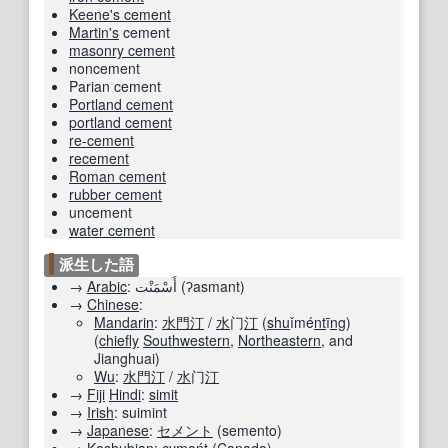
Keene's cement
Martin
's
cement
masonry cement
noncement
Parian cement
Portland cement
portland cement
re-cement
recement
Roman cement
rubber cement
uncement
water cement
派生した語
→
Arabic
:
أَسْمَنْت
(
ʔasmant
)
→
Chinese
:
Mandarin
:
水門
汀
/
水
门
汀
(
shu
ǐmé
nt
ī
ng
)
(
chiefly
Southwestern
,
Northeastern
, and
Jianghuai
)
Wu
:
水門
汀
/
水
门
汀
→
Fiji
Hindi
:
simit
→
Irish
:
suimint
→
Japanese
:
セメント
(
semento
)