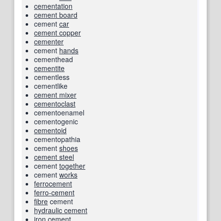
cementation
cement board
cement
car
cement copper
cementer
cement
hands
cementhead
cementite
cementless
cementlike
cement mixer
cementoclast
cementoenamel
cementogenic
cementoid
cementopathia
cement
shoes
cement steel
cement
together
cement
works
ferrocement
ferro-cement
fibre
cement
hydraulic cement
iron cement