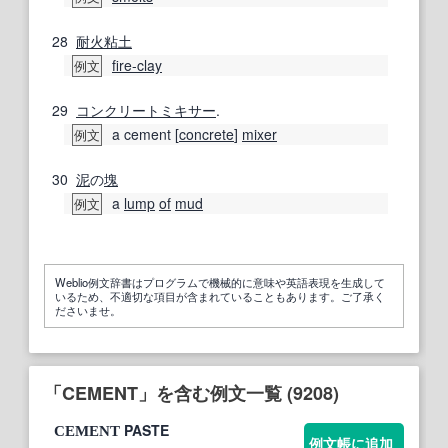
28
耐火粘土
fire-clay
例文
29
コンクリートミキサー
.
a cement [
concrete
]
mixer
例文
30
泥
の
塊
a
lump
of
mud
例文
Weblio例文辞書はプログラムで機械的に意味や英語表現を生成して
いるため、不適切な項目が含まれていることもあります。ご了承く
ださいませ。
「CEMENT」を含む例文一覧 (9208)
PASTE
CEMENT
例文帳に追加