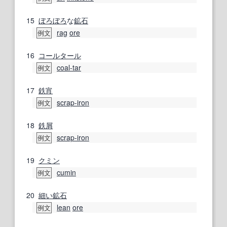
15
ぼろぼろ
な
鉱石
rag
ore
例文
16
コールタール
coal-tar
例文
17
鉄
宵
scrap-iron
例文
18
鉄屑
scrap-iron
例文
19
クミン
cumin
例文
20
細い
鉱石
lean
ore
例文