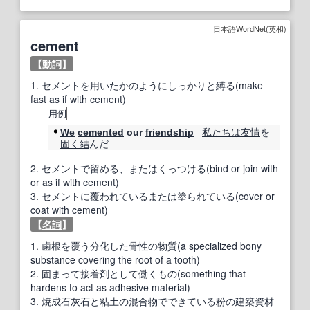
日本語WordNet(英和)
cement
【
動詞
】
1.
セメントを用いたかのようにしっかりと縛る(make
fast as if with cement)
用例
私たちは
友情
を
We
cemented
our
friendship
固く
結
んだ
2.
セメントで留める、またはくっつける(bind or join with
or as if with cement)
3.
セメントに覆われているまたは塗られている(cover or
coat with cement)
【
名詞
】
1.
歯根を覆う分化した骨性の物質(a specialized bony
substance covering the root of a tooth)
2.
固まって接着剤として働くもの(something that
hardens to act as adhesive material)
3.
焼成石灰石と粘土の混合物でできている粉の建築資材