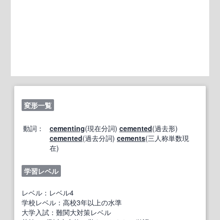
変形一覧
動詞：
cementing
(現在分詞)
cemented
(過去形)
cemented
(過去分詞)
cements
(三人称単数現
在)
学習レベル
レベル：レベル4
学校レベル：高校3年以上の水準
大学入試：難関大対策レベル