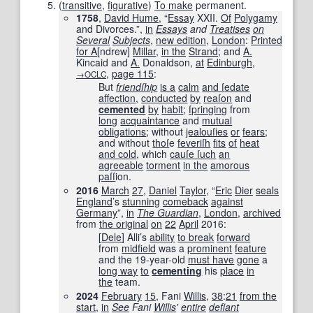
(
transitive
,
figurative
)
To make
permanent.
1758
,
David Hume
, “
Essay
XXII.
Of
Polygamy
and Divorces.”,
in
Essays
and
Treatises
on
Several
Subjects
,
new edition
,
London
:
Printed
for A
[ndrew]
Millar
,
in the
Strand
; and
A.
Kincaid and
A.
Donaldson,
at
Edinburgh
,
,
page
115
:
→OCLC
But
friendſhip
is a
calm
and ſ
edate
affection
,
conducted
by
reaſon
and
cemented
by
habit
;
ſpringing
from
long
acquaintance
and
mutual
obligations
; without
jealouſies
or
fears
;
and without
thoſ
e
feveriſh
fits
of
heat
and cold
, which
cauſe ſ
uch
an
agreeable
torment
in the
amorous
paſſ
ion.
2016
March
27
,
Daniel
Taylor
, “
Eric
Dier
seals
England
’s
stunning
comeback
against
Germany
”,
in
The Guardian
‎,
London
,
archived
from
the original
on
22
April
2016
:
[
Dele
] Alli’s
ability
to break
forward
from
midfield
was a
prominent
feature
and the 19-year-old
must have
gone
a
long way
to
cementing
his
place
in
the
team.
2024
February
15
, Fani
Willis
,
38
:
21
from the
start
,
in
See
Fani
Willis
'
entire
defiant