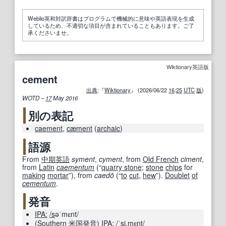
Weblio英和対訳辞書はプログラムで機械的に意味や英語表現を生成
しているため、不適切な項目が含まれていることもあります。ご了
承くださいませ。
Wiktionary英語版
cement
出典
:『
Wiktionary
』 (2026/06/22
16
:
25
UTC
版
)
WOTD –
17
May 2016
別の表記
caement
,
cæment
(
archaic
)
語源
From
中期
英語
syment
,
cyment
, from
Old French
ciment
,
from
Latin
caementum
(
“
quarry stone
;
stone
chips
for
making
mortar
”
)
, from
caedō
(
“
to
cut
,
hew
”
)
.
Doublet
of
cementum
.
発音
IPA:
/s
əˈmɛnt/
(
Southern
米国
発音
)
IPA:
/ˈsi.mɛnt/