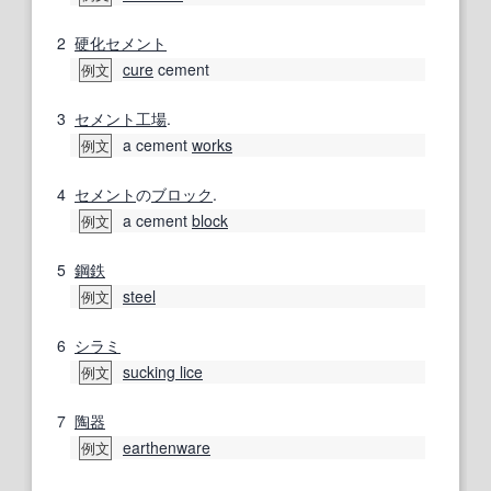
2
硬化
セメント
cure
cement
例文
3
セメント工場
.
a cement
works
例文
4
セメント
の
ブロック
.
a cement
block
例文
5
鋼鉄
steel
例文
6
シラミ
sucking lice
例文
7
陶器
earthenware
例文