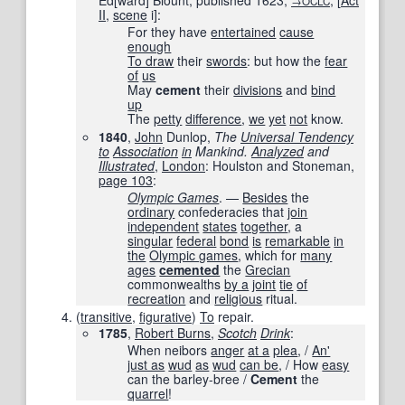
Ed
[
ward
]
Blount, published
1623
,
,
[
Act
→OCLC
II
,
scene
i
]
:
For they have
entertained
cause
enough
To draw
their
swords
: but how the
fear
of
us
May
cement
their
divisions
and
bind
up
The
petty
difference
,
we
yet
not
know.
1840
,
John
Dunlop,
The
Universal Tendency
to
Association
in
Mankind.
Analyzed
and
Illustrated
,
London
: Houlston and Stoneman,
page
103
:
Olympic Games
. —
Besides
the
ordinary
confederacies that
join
independent
states
together
, a
singular
federal
bond
is
remarkable
in
the
Olympic games
, which for
many
ages
cemented
the
Grecian
commonwealths
by a
joint
tie
of
recreation
and
religious
ritual.
(
transitive
,
figurative
)
To
repair.
1785
,
Robert Burns
,
Scotch
Drink
:
When neibors
anger
at a
plea
, /
An'
just as
wud
as
wud
can be
, / How
easy
can the barley-bree /
Cement
the
quarrel
!