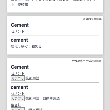
ト
，
膠
結
物
斎藤和英大辞典
Cement
セメント
cement
硬化
；
接ぐ
；
固める
Weblio専門用語対訳辞書
Cement
セメント
技術用語
カテゴリ
cement
セメント
技術用語
、
自動車用語
カテゴリ
接合剤
自動車用語