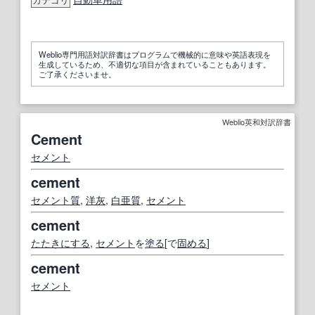
カテゴリ
Weblio専門用語対訳辞書はプログラムで機械的に意味や英語表現を
生成しているため、不適切な項目が含まれていることもあります。
ご了承くださいませ。
Weblio英和対訳辞書
Cement
セメント
cement
セメント質
,
洋
灰
,
白亜質
,
セメント
cement
たたき
にする
,
セメント
を
塗る
[で
固める
]
cement
セメント