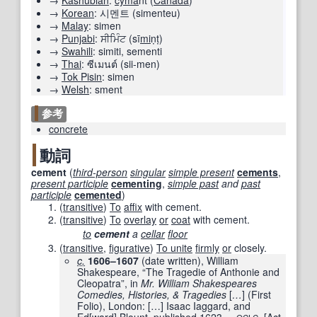
→
Kashubian
:
cyma
ńt
(
Canada
)
→
Korean
:
시멘트
(
simenteu
)
→
Malay
:
simen
→
Punjabi
:
ਸੀਮਿੰਟ
(
sī
mi
ṇṭ
)
→
Swahili
:
simiti
,
sementi
→
Thai
:
ซีเมนต์
(
sii-men
)
→
Tok Pisin
:
simen
→
Welsh
:
sment
参考
concrete
動詞
cement
(
third-person
singular
simple present
cements
,
present participle
cementing
,
simple past
and
past
participle
cemented
)
(
transitive
)
To
affix
with cement.
(
transitive
)
To
overlay
or
coat
with cement.
to
cement
a
cellar
floor
(
transitive
,
figurative
)
To unite
firmly
or
closely.
c.
1606–1607
(date written)
, William
Shakespeare, “The Tragedie of Anthonie and
Cleopatra”, in
Mr. William Shakespeares
Comedies, Histories, & Tragedies
[
…
]
(First
Folio), London:
[
…
]
Isaac Iaggard, and