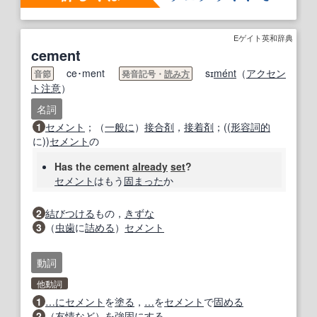
Eゲイト英和辞典
cement
ce･ment
sɪ
me
nt
（
アクセン
音節
発音記号・
読み方
ト
注意
）
名詞
1
セメント
；（
一般に
）
接合剤
，
接着剤
；((
形容詞的
に))
セメント
の
Has the cement
already
set
?
セメント
はもう
固まった
か
2
結びつける
もの，
きずな
3
（
虫歯
に
詰める
）
セメント
動詞
他動詞
1
…に
セメント
を
塗る
，
…
を
セメント
で
固める
2
（
友情
など）を
強固にする