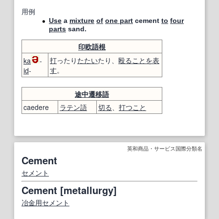
用例
Use
a
mixture
of
one part
cement
to
four
parts
sand.
印欧語
根
打
ったり
たたい
たり、
殴ること
を表
ka
-
す
。
id
-
途中
遷移
語
caedere
ラテン語
切る
、
打つこと
英和商品・サービス国際分類名
Cement
セメント
Cement [metallurgy]
冶金用セメント