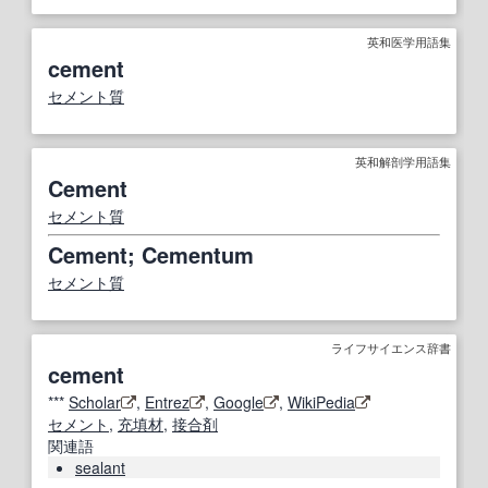
英和医学用語集
cement
セメント質
英和解剖学用語集
Cement
セメント質
Cement; Cementum
セメント質
ライフサイエンス辞書
cement
***
Scholar
,
Entrez
,
Google
,
WikiPedia
セメント
,
充填材
,
接合剤
関連語
sealant