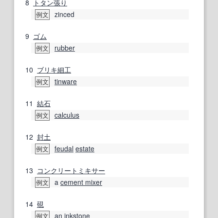
8
トタン
張り
zinced
例文
9
ゴム
rubber
例文
10
ブリキ
細工
tinware
例文
11
結石
calculus
例文
12
封土
feudal
estate
例文
13
コンクリートミキサー
a
cement mixer
例文
14
硯
an
inkstone
例文