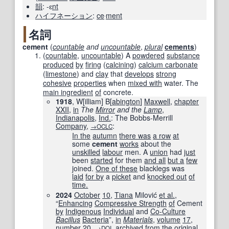
韻
:
-ɛ
nt
ハイフネーション
:
ce
‧
ment
名詞
cement
(
countable
and
uncountable
,
plural
cements
)
(
countable
,
uncountable
)
A
powdered
substance
produced
by
firing
(
calcining
)
calcium carbonate
(
limestone
) and
clay
that
develops
strong
cohesive
properties
when
mixed with
water. The
main ingredient
of
concrete.
1918
, W[illiam] B[
abington
]
Maxwell
,
chapter
XXII
,
in
The
Mirror
and the
Lamp
,
Indianapolis
,
Ind.
: The Bobbs-Merrill
Company
,
:
→OCLC
In the
autumn
there was
a row
at
some
cement
works
about the
unskilled
labour
men. A
union
had
just
been
started
for them
and all
but a
few
joined.
One of these
blacklegs was
laid
for by
a
picket
and
knocked out
of
time.
2024
October
10
,
Tiana
Milović
et al.
,
“
Enhancing
Compressive Strength
of
Cement
by
Indigenous
Individual
and
Co-Culture
Bacillus
Bacteria
”,
in
Materials
‎,
volume
17
,
number
20
,
,
archived
from
the original
→DOI