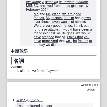
testimony
in
stunning
courtroom
moment
‎,
MSNBC
,
archived
from
the original
on
16
February
2024
:
Me
and
Mr.
Wade
,
we are good
friends.
My
respect
for him
has
grown
over these
seven
weeks
of
attacks.
We
are
very good
friends.
I think
but
for
these
attacks
,
it
would have
been a
friendship
that,
as
life
goes
,
we
would
have
stopped
having.
I think that
you
have
cemented
that
we'll
be
friends
to
the day
we
die.
中期
英語
名詞
cement
alternative
form
of
syment
Weblio例文辞書
cement
1
色付き
の
セメント
coloured
cement
例文