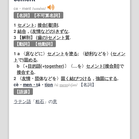
ce・ment
/
sɪmént
/
【名詞】
【不可算名詞】
1
セメント
;
接合
[
着
]
剤
.
2
結合
，(
友情
などの
)
きずな
.
3
【
解剖
】
(
歯の
)
セメント質
.
【動詞】
【他動詞】
1
a 〈
床
などに〉
セメント
を
塗る
; 〈
砂利
などを〉(
セメン
ト
で)
固める
.
b 〔+
目的語
(+
together
)〕〈…を〉
セメント
[
接合剤
]で
接合する
.
2
〈
友情
・
団体
などを〉
固く
結びつける
，
強固にする
.
cè・
men・t
á・
tion
【名詞】
/
sìː
ment
éɪʃən
/
【語源】
ラテン語
「
粗
石
」の
意