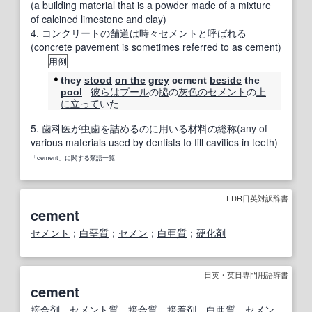
(a building material that is a powder made of a mixture
of calcined limestone and clay)
4.
コンクリートの舗道は時々セメントと呼ばれる
(concrete pavement is sometimes referred to as cement)
用例
they
stood
on the
grey
cement
beside
the
彼らは
プール
の
脇
の
灰色の
セメント
の
上
pool
に
立って
いた
5.
歯科医が虫歯を詰めるのに用いる材料の総称(any of
various materials used by dentists to fill cavities in teeth)
「cement」に関する類語一覧
EDR日英対訳辞書
cement
セメント
；
白堊質
；
セメン
；
白亜質
；
硬化剤
日英・英日専門用語辞書
cement
接合剤
，
セメント質
，
接合
質
，
接着剤
，
白亜質
，
セメン