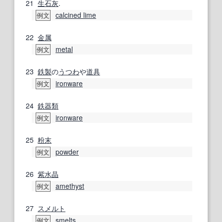
21
生石灰
.
calcined lime
例文
22
金属
metal
例文
23
鉄製
の
うつわ
や
道具
ironware
例文
24
鉄器
類
ironware
例文
25
粉末
powder
例文
26
紫水晶
amethyst
例文
27
スメルト
smelts
例文