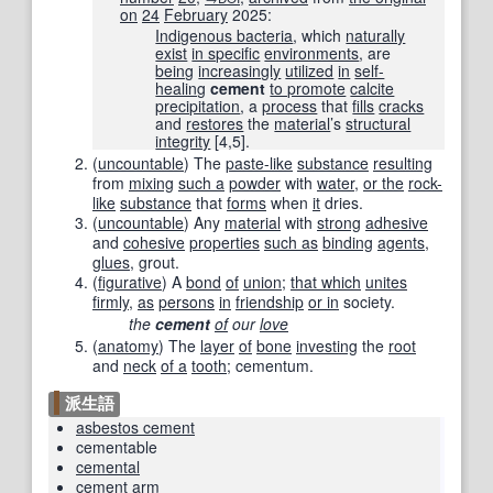
on
24
February
2025
:
Indigenous bacteria
, which
naturally
exist
in specific
environments
, are
being
increasingly
utilized
in
self-
healing
cement
to promote
calcite
precipitation
, a
process
that
fills
cracks
and
restores
the
material
’s
structural
integrity
[4,5].
(
uncountable
)
The
paste-like
substance
resulting
from
mixing
such a
powder
with
water
,
or the
rock-
like
substance
that
forms
when
it
dries.
(
uncountable
)
Any
material
with
strong
adhesive
and
cohesive
properties
such as
binding
agents
,
glues
, grout.
(
figurative
)
A
bond
of
union
;
that which
unites
firmly
,
as
persons
in
friendship
or in
society.
the
cement
of
our
love
(
anatomy
)
The
layer
of
bone
investing
the
root
and
neck
of a
tooth
; cementum.
派生語
asbestos cement
cementable
cemental
cement
arm