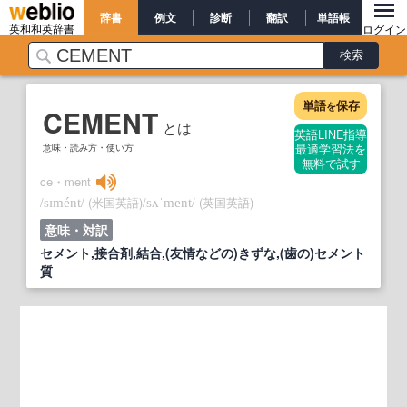
辞書
例文
診断
翻訳
単語帳
英和和英辞書
ログイン
単語
保存
を
CEMENT
とは
英語LINE指導
意味・読み方・使い方
最適学習法を
無料で試す
ce・ment
/
/
(米国英語)
/
/
(英国英語)
sɪmént
sʌˈment
意味・対訳
セメント,接合剤,結合,(友情などの)きずな,(歯の)セメント
質