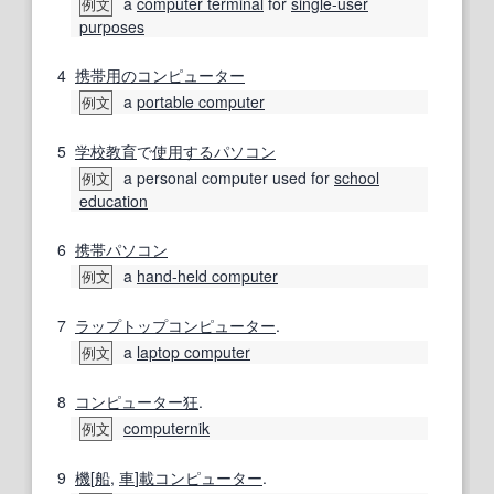
a
computer terminal
for
single-user
例文
purposes
4
携帯用の
コンピューター
a
portable computer
例文
5
学校教育
で
使用する
パソコン
a personal computer used for
school
例文
education
6
携帯
パソコン
a
hand-held computer
例文
7
ラップトップコンピューター
.
a
laptop computer
例文
8
コンピューター狂
.
computernik
例文
9
機
[
船
,
車
]
載
コンピューター
.