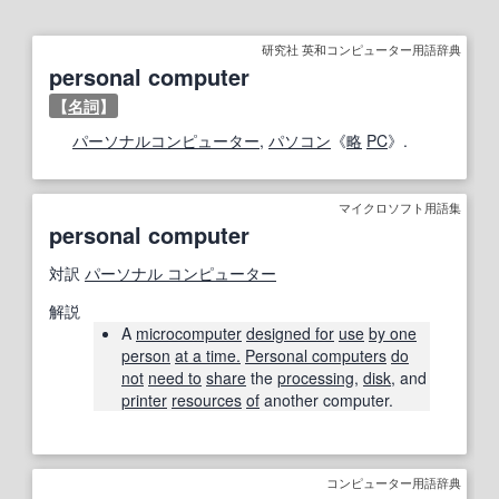
研究社 英和コンピューター用語辞典
personal computer
【
名詞
】
パーソナルコンピューター
,
パソコン
《
略
PC
》.
マイクロソフト用語集
personal computer
対訳
パーソナル コンピューター
解説
A
microcomputer
designed for
use
by one
person
at a time.
Personal computers
do
not
need to
share
the
processing
,
disk
, and
printer
resources
of
another computer.
コンピューター用語辞典