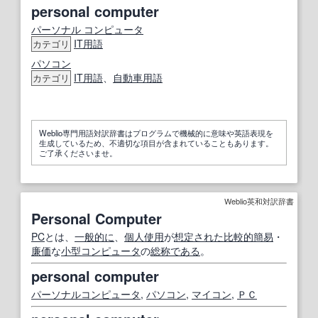
personal computer
パーソナル コンピュータ
IT
用語
カテゴリ
パソコン
IT
用語
、
自動車用語
カテゴリ
Weblio専門用語対訳辞書はプログラムで機械的に意味や英語表現を
生成しているため、不適切な項目が含まれていることもあります。
ご了承くださいませ。
Weblio英和対訳辞書
Personal Computer
PC
とは、
一般的に
、
個人
使用
が
想定された
比較的
簡易
・
廉価
な
小型コンピュータ
の
総称
である
。
personal computer
パーソナルコンピュータ
,
パソコン
,
マイコン
,
ＰＣ