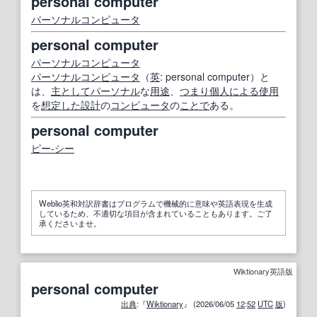
personal computer
パーソナルコンピュータ
personal computer
パーソナルコンピュータ
パーソナルコンピュータ
（
英
: personal computer）と
は、
主として
パーソナル
な
用途
、
つまり
個人
による
使用
を
想定した
設計
の
コンピュータ
の
ことで
ある。
personal computer
ピー‐シー
Weblio英和対訳辞書はプログラムで機械的に意味や英語表現を生成
しているため、不適切な項目が含まれていることもあります。ご了
承くださいませ。
Wiktionary英語版
personal computer
出典
:『
Wiktionary
』 (2026/06/05
12
:
52
UTC
版
)