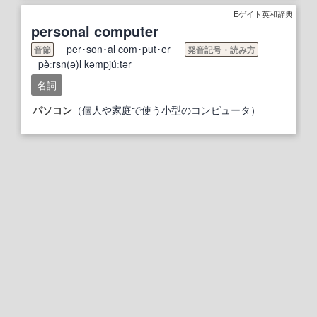
Eゲイト英和辞典
personal computer
per･son･al com･put･er
音節
発音記号・
読み方
pə̀ː
rsn
(ə)
l k
əmpjúːtər
名詞
パソコン
（
個人
や
家庭で
使う
小型の
コンピュータ
）