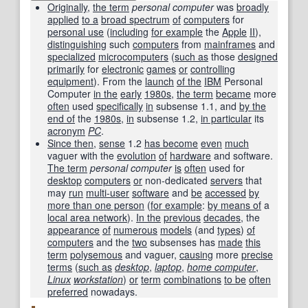
Originally
,
the term
personal computer
was
broadly
applied
to a
broad spectrum
of
computers
for
personal use
(
including
for example
the
Apple
II
),
distinguishing
such
computers
from
mainframes
and
specialized
microcomputers
(
such as
those
designed
primarily
for
electronic
games
or
controlling
equipment
). From the
launch
of the
IBM
Personal
Computer
in the
early
1980s
,
the term
became
more
often
used
specifically
in
subsense 1.1, and
by the
end of
the
1980s
,
in
subsense 1.2,
in particular
its
acronym
PC
.
Since then
,
sense
1.2
has become
even
much
vaguer with the
evolution
of
hardware
and software.
The term
personal computer
is
often
used for
desktop
computers
or
non-dedicated
servers
that
may
run
multi-user
software
and
be
accessed
by
more than one person
(
for example
:
by means of
a
local area network
).
In the
previous
decades
, the
appearance
of
numerous
models
(and
types
)
of
computers
and the
two
subsenses has
made
this
term
polysemous
and vaguer,
causing
more
precise
terms
(
such as
desktop
,
laptop
,
home computer
,
Linux
workstation
)
or
term
combinations
to be
often
preferred
nowadays.