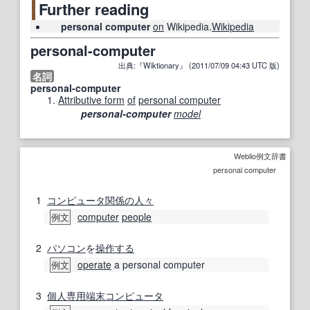
Further reading
personal computer
on
Wikipedia.
Wikipedia
personal-computer
出典:『Wiktionary』 (2011/07/09 04:43 UTC 版)
名詞
personal-computer
Attributive form
of
personal computer
personal-computer
model
Weblio例文辞書
personal computer
1
コンピュータ
関係の
人々
computer
people
例文
2
パソコン
を
操作する
operate
a personal computer
例文
3
個人
専用
端末コンピュータ