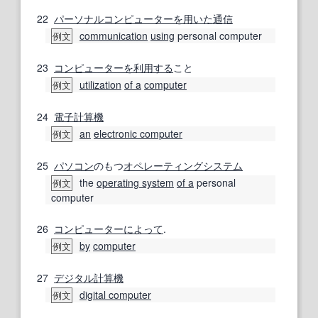
22
パーソナルコンピューター
を用いた
通信
communication
using
personal computer
例文
23
コンピューター
を利用する
こと
utilization
of a
computer
例文
24
電子計算機
an
electronic computer
例文
25
パソコン
のもつ
オペレーティングシステム
the
operating system
of a
personal
例文
computer
26
コンピューター
によって
.
by
computer
例文
27
デジタル計算機
digital computer
例文