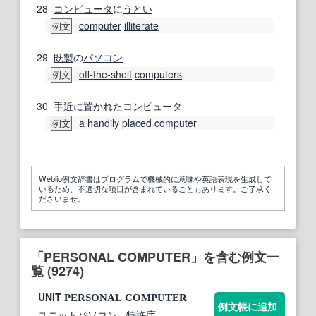
28
コンピュータ
に
うとい
computer
illiterate
例文
29
既製
の
パソコン
off-the-shelf
computers
例文
30
手近
に置かれた
コンピュータ
a
handily
placed
computer
例文
Weblio例文辞書はプログラムで機械的に意味や英語表現を生成して
いるため、不適切な項目が含まれていることもあります。ご了承く
ださいませ。
「PERSONAL COMPUTER」を含む例文一
覧 (9274)
UNIT
PERSONAL
COMPUTER
例文帳に追加
ユニットパソコン
- 特許庁