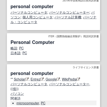
JST科学技術用語日英対訳辞書
personal computer
パーソナルコンピュータ
;
パーソナルコンピューター
;
パ
ソコン
;
個人用
コンピュータ
;
パーソナル計算機
;
パーソナ
ル・コンピュータ
ITER（国際熱核融合実験炉）用語対訳辞書
Personal Computer
略語
:
PC
日本語
:
PC
ライフサイエンス辞書
personal computer
**
Scholar
,
Entrez
,
Google
,
WikiPedia
パーソナルコンピュータ
,
パーソナルコンピューター
,
((
俗
))
パソコン
関連語
microcomputer
,
PC