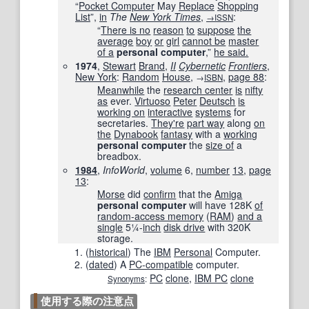
“
Pocket Computer
May
Replace
Shopping
List
”,
in
The
New York Times
‎,
:
→ISSN
“
There is no
reason
to
suppose
the
average
boy
or
girl
cannot be
master
of a
personal computer
,”
he said.
1974
,
Stewart
Brand
,
II
Cybernetic
Frontiers
,
New York
:
Random
House
,
,
page
88
:
→
ISBN
Meanwhile
the
research center
is
nifty
as
ever.
Virtuoso
Peter
Deutsch
is
working on
interactive
systems
for
secretaries.
They're
part way
along
on
the
Dynabook
fantasy
with a
working
personal computer
the
size of
a
breadbox.
1984
,
InfoWorld
,
volume
6,
number
13
,
page
13
:
Morse
did
confirm
that the
Amiga
personal computer
will have 128K
of
random-access memory
(
RAM
)
and a
single
5¼-
inch
disk drive
with 320K
storage.
(
historical
)
The
IBM
Personal
Computer.
(
dated
)
A
PC-compatible
computer.
PC
clone
,
IBM PC
clone
Synonyms
:
使用する際の注意点