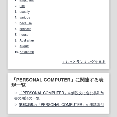
1.
2.
use
3.
usually
4.
various
5.
because
6.
services
7.
house
8.
Australian
9.
august
10.
Katakame
もっとランキングを見る
「PERSONAL COMPUTER」に関連する表
現一覧
「PERSONAL COMPUTER」を解説文に含む英和辞
書の用語の一覧
英和辞書の「PERSONAL COMPUTER」の用語索引