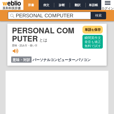
辞書
例文
診断
翻訳
単語帳
英和和英辞書
ログイン
PERSONAL COM
単語
保存
を
PUTER
瞬間英作文
とは
発音も矯正
意味・読み方・使い方
無料で試す
意味・対訳
パーソナルコンピューター,パソコン