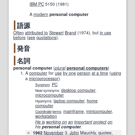
IBM PC
5150 (1981)
A
modern
personal computer
語源
Often
attributed to
Stewart
Brand
(1974), but
in use
before
(
see
quotations
).
発音
名詞
personal computer
(
plural
personal computers
)
A
computer
for
use
by one
person
at a time
(
using
a
microprocessor
).
PC
Synonym
:
desktop computer
,
Near-synonyms:
microcomputer
laptop computer
,
home
Hyponyms:
computer
mainframe
,
minicomputer
,
Coordinate
terms
:
workstation
He is
working on
an
important
project
on
his
personal computer
.
1962
November
3,
John
Mauchly, quotee,