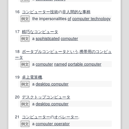
16
コンピューター技術
の
非人
間
的な
事柄
the impersonalities
of
computer technology
例文
17
精巧な
コンピュータ
a
sophisticated
computer
例文
18
ポータブルコンピュータ
という
,
携帯用の
コンピュ
ータ
a
computer
named
portable computer
例文
19
卓上
電算機
.
a
desktop computer
例文
20
デスクトップコンピュータ
a
desktop computer
例文
21
コンピューター
の
オペレーター
.
a
computer operator
例文