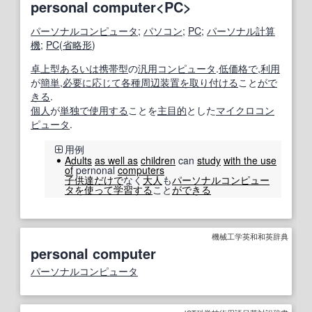
personal computer<PC>
パーソナルコンピュータ
;
パソコン
;
PC
;
パーソナル計算
機
;
PC
(
省略形
)
卓上
型
あるいは
携帯型
の
汎用コンピュータ
.
低価格で
,
利用
が
簡単
,
必要に応じて
各種
周辺装置
を取り付ける
こと
がで
きる
.
個人
が
単独で
使用する
ことを
主目的
とした
マイクロコン
ピュータ
.
用例
Adults
as well as
children
can
study
with the use
of
pernonal
computers
子供達
だけで
なく
大人
も
パーソナルコンピュー
タ
を使って
学習する
こと
ができる
機械工学英和和英辞典
personal computer
パーソナルコンピュータ