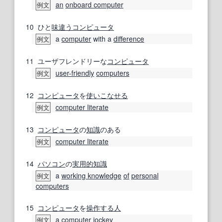
an
onboard computer
例文
10
ひと
味
違う
コンピュータ
a
computer
with a
difference
例文
11
ユーザフレンドリーな
コンピュータ
user-friendly
computers
例文
12
コンピュータ
を
使い
こなせる
computer literate
例文
13
コンピュータ
の
知識
のある
computer literate
例文
14
パソコン
の
実用的
知識
a
working knowledge
of
personal
例文
computers
15
コンピュータ
を
操作する
人
a
computer
jockey
例文