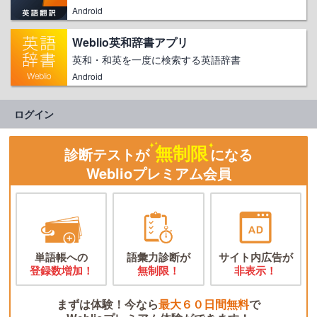
Android
Weblio英和辞書アプリ
英和・和英を一度に検索する英語辞書
Android
ログイン
無制限
診断テストが
になる
Weblioプレミアム会員
単語帳への
語彙力診断が
サイト内広告が
登録数増加！
無制限！
非表示！
まずは体験！今なら
最大６０日間無料
で