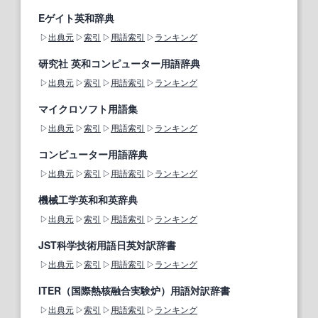
Eゲイト英和辞典
出典元
索引
用語索引
ランキング
研究社 英和コンピューター用語辞典
出典元
索引
用語索引
ランキング
マイクロソフト用語集
出典元
索引
用語索引
ランキング
コンピューター用語辞典
出典元
索引
用語索引
ランキング
機械工学英和和英辞典
出典元
索引
用語索引
ランキング
JST科学技術用語日英対訳辞書
出典元
索引
用語索引
ランキング
ITER（国際熱核融合実験炉）用語対訳辞書
出典元
索引
用語索引
ランキング