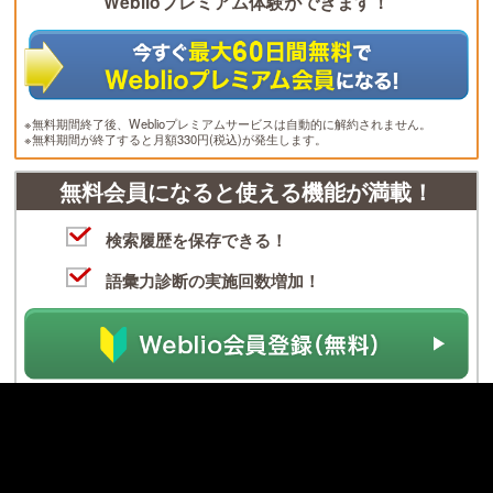
Weblioプレミアム体験ができます！
※無料期間終了後、Weblioプレミアムサービスは自動的に解約されません。
※無料期間が終了すると月額330円(税込)が発生します。
無料会員になると使える機能が満載！
検索履歴を保存できる！
語彙力診断の実施回数増加！
Weblio 辞書
>
英和辞典・和英辞典
>
英和辞典
>
PERSONAL COMPUTER
の
意味・解説