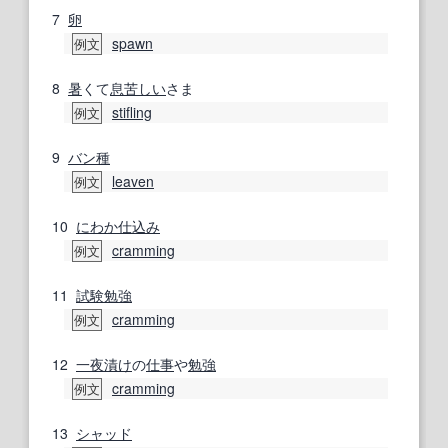
7
卵
spawn
例文
8
暑
くて
息苦しい
さま
stifling
例文
9
バン
種
leaven
例文
10
にわか仕込み
cramming
例文
11
試験勉強
cramming
例文
12
一夜漬け
の
仕事
や
勉強
cramming
例文
13
シャッド