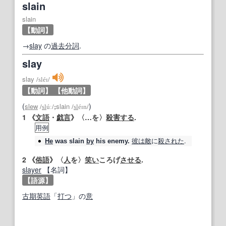
slain
slain
【動詞】
→
slay
の
過去分詞
.
slay
slay
/
sléɪ
/
【動詞】
【他動詞】
(
)
slew
slain
/
sl
úː
/;
/
sl
éɪn
/
1
《
文語
・
戯言
》〈…を〉
殺害する
.
用例
彼は
敵
に
殺された
.
He
was
slain
by
his enemy.
2
《
俗語
》〈
人
を〉
笑い
ころげ
させる
.
slayer
【名詞】
【語源】
古期
英語
「
打つ
」の
意