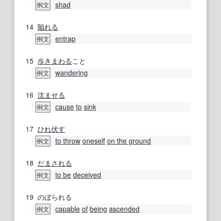
shad
例文
14
陥れる
entrap
例文
15
歩きまわる
こと
wandering
例文
16
沈
ませる
cause
to
sink
例文
17
ひれ伏す
to throw
oneself
on the ground
例文
18
だまされる
to be
deceived
例文
19
のぼられる
capable
of
being
ascended
例文