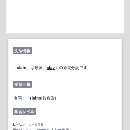
文法情報
「
slain
」は動詞「
slay
」の過去分詞です
変形一覧
名詞：
slains
(複数形)
学習レベル
レベル：レベル9