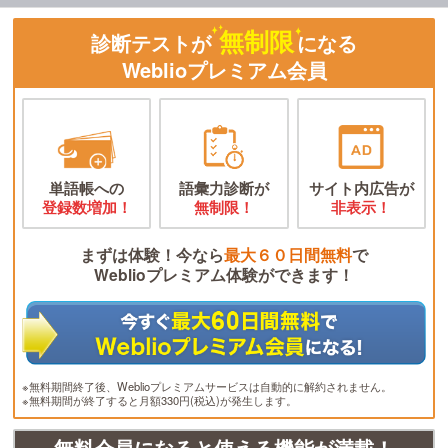
無制限
診断テストが
になる
Weblioプレミアム会員
単語帳への
語彙力診断が
サイト内広告が
登録数増加！
無制限！
非表示！
まずは体験！今なら
最大６０日間無料
で
Weblioプレミアム体験ができます！
※無料期間終了後、Weblioプレミアムサービスは自動的に解約されません。
※無料期間が終了すると月額330円(税込)が発生します。
無料会員になると使える機能が満載！