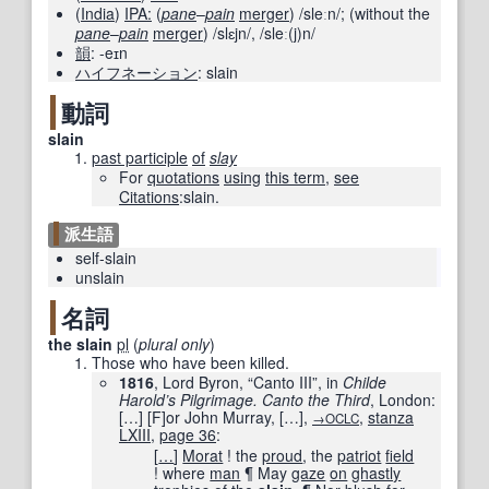
(
India
)
IPA:
(
pane
–
pain
merger
)
/sleːn/
;
(
without the
pane
–
pain
merger
)
/slɛjn/
,
/sleː(j)n/
韻
:
-eɪn
ハイフネーション
:
slain
動詞
slain
past participle
of
slay
For
quotations
using
this term
,
see
Citations
:slain.
派生語
self-slain
unslain
名詞
the slain
pl
(
plural only
)
Those who have been killed.
1816
, Lord Byron, “Canto III”, in
Childe
Harold’s Pilgrimage. Canto the Third
, London:
[
…
]
[
F
]
or John Murray,
[
…
]
,
,
stanza
→OCLC
LXIII
,
page
36
:
[
…
]
Morat
! the
proud
, the
patriot
field
! where
man
¶ May
gaze
on
ghastly