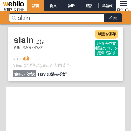
辞書
例文
診断
翻訳
単語帳
英和和英辞書
ログイン
単語
保存
を
slain
とは
瞬間英作文
意味・読み方・使い方
継続のコツを
無料で試す
slain
/
/
(米国英語)
/
/
(英国英語)
slen
sleɪn
意味・対訳
slay の過去分詞