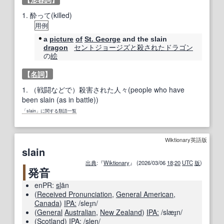
1.
酔って(killed)
用例
a
picture
of
St. George
and the slain
セントジョージズ
と殺
された
ドラゴン
dragon
の
絵
【
名詞
】
1.
（戦闘などで）殺害された人々(people who have
been slain (as in battle))
「slain」に関する類語一覧
Wiktionary英語版
slain
出典
:『
Wiktionary
』 (2026/03/06
18
:
20
UTC
版
)
発音
enPR:
sl
ān
(
Received Pronunciation
,
General American
,
Canada
)
IPA:
/sleɪ̯n/
(
General
Australian
,
New Zealand
)
IPA:
/slæɪ̯n/
(
Scotland
)
IPA:
/slen/