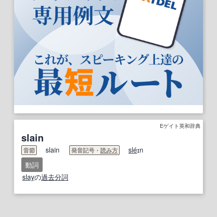
Eゲイト英和辞典
slain
slain
sle
́ɪn
音節
発音記号・
読み方
動詞
slay
の
過去分詞