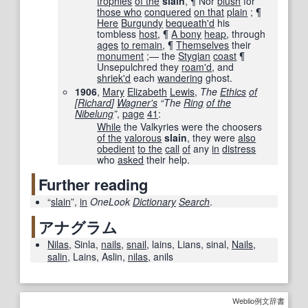
trophies
of the
slain
, ¶ Nor
blush
for
those who
conquered
on that
plain
; ¶
Here
Burgundy
bequeath
'd
his
tombless
host
, ¶
A bony
heap
, through
ages
to remain
, ¶
Themselves
their
monument
;— the
Stygian
coast
¶
Unsepulchred they
roam
'd
, and
shriek
'd
each
wandering
ghost.
1906
,
Mary
Elizabeth
Lewis
,
The
Ethics
of
[
Richard
]
Wagner
's
“The
Ring
of the
Nibelung
”
,
page
41
:
While
the Valkyries were the choosers
of the
valorous
slain
, they were
also
obedient
to the
call
of
any
in
distress
who
asked
their help.
Further reading
“
slain
”,
in
OneLook
Dictionary
Search
.
アナグラム
Nilas
,
Sinla
,
nails
,
snail
,
lains
,
Lians
,
sinal
,
Nails
,
salin
,
Lains
,
Aslin
,
nilas
,
anils
Weblio例文辞書