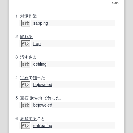
slain
1
対濠
作業
sapping
例文
2
陥れる
trap
例文
3
汚す
さま
defiling
例文
4
宝石
で
飾
った
bejeweled
例文
5
宝石
(
jewel
) で
飾
った.
bejeweled
例文
6
哀願する
こと
entreating
例文