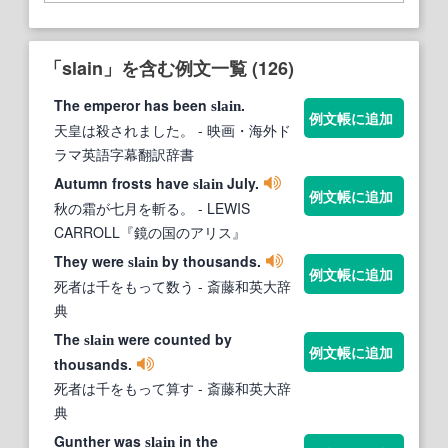
「slain」を含む例文一覧 (126)
The emperor has been
.
slain
例文帳に追加
天皇は殺されました。
- 映画・海外ド
ラマ英語字幕翻訳辞書
Autumn frosts have
July.
slain
例文帳に追加
秋の霜が七月を斬る。
- LEWIS
CARROLL『鏡の国のアリス』
They were
by thousands.
slain
例文帳に追加
死者は千をもって数う
- 斎藤和英大辞
典
The
were counted by
slain
例文帳に追加
thousands.
死者は千をもって算す
- 斎藤和英大辞
典
Gunther was
in the
slain