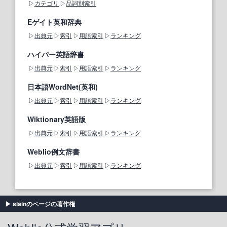
カテゴリ
品詞別索引
Eゲイト英和辞典
出典元
索引
用語索引
ランキング
ハイパー英語辞書
出典元
索引
用語索引
ランキング
日本語WordNet(英和)
出典元
索引
用語索引
ランキング
Wiktionary英語版
出典元
索引
用語索引
ランキング
Weblio例文辞書
出典元
索引
用語索引
ランキング
slainのページの著作権