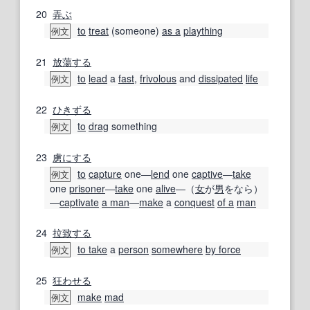
20
弄ぶ
to
treat
(someone)
as a
plaything
例文
21
放蕩する
to
lead
a
fast
,
frivolous
and
dissipated
life
例文
22
ひきずる
to
drag
something
例文
23
虜にする
to
capture
one―
lend
one
captive
―
take
例文
one
prisoner
―
take
one
alive
―（
女
が
男
をなら）
―
captivate
a man
―
make
a
conquest
of a
man
24
拉致する
to take
a
person
somewhere
by force
例文
25
狂わせる
make
mad
例文