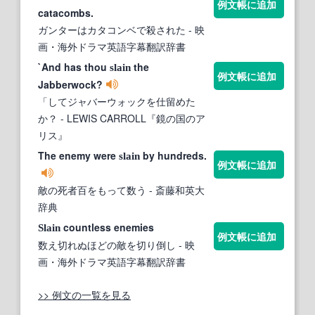
例文帳に追加
catacombs.
ガンターはカタコンベで殺された
- 映
画・海外ドラマ英語字幕翻訳辞書
`And has thou
the
slain
例文帳に追加
Jabberwock?
「してジャバーウォックを仕留めた
か？
- LEWIS CARROLL『鏡の国のア
リス』
The enemy were
by hundreds.
slain
例文帳に追加
敵の死者百をもって数う
- 斎藤和英大
辞典
countless enemies
Slain
例文帳に追加
数え切れぬほどの敵を切り倒し
- 映
画・海外ドラマ英語字幕翻訳辞書
>> 例文の一覧を見る