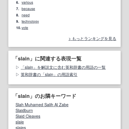
6.
various
7.
because
8.
need
9.
technology
10.
vote
もっとランキングを見る
「slain」に関連する表現一覧
「slain」を解説文に含む英和辞書の用語の一覧
英和辞書の「slain」の用語索引
「slain」のお隣キーワード
Slah Muhamed Salih Al Zabe
Slaidburn
Slaid Cleaves
slaie
slaies