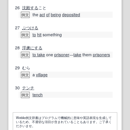
26
沈殿する
こと
the
act
of
being
deposited
例文
27
ぶつける
to
hit
something
例文
28
浮虜
にする
to take
one
prisoner
―
take
them
prisoners
例文
29
むら
a
village
例文
30
テンチ
tench
例文
Weblio例文辞書はプログラムで機械的に意味や英語表現を生成して
いるため、不適切な項目が含まれていることもあります。ご了承く
ださいませ。