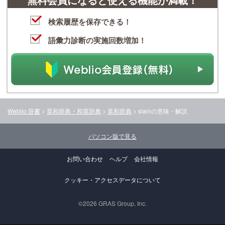
検索履歴を保存できる！
語彙力診断の実施回数増加！
Weblio 辞書
>
英和辞典・和英辞典
>
英和辞典
>
slain
の意味・解説
パソコン版で見る
お問い合わせ
ヘルプ
会社情報
クッキー・アクセスデータについて
©2026 GRAS Group, Inc.