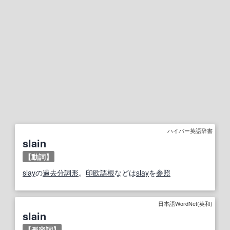
ハイパー英語辞書
slain
【動詞】
slay
の
過去分詞
形
。
印欧語
根
などは
slay
を
参照
日本語WordNet(英和)
slain
【
形容詞
】