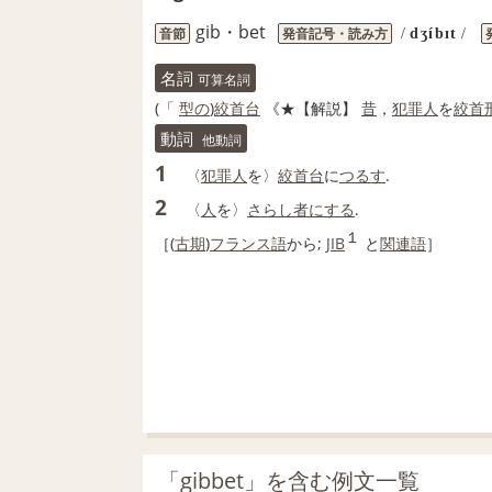
gib・bet
音節
発音記号・読み方
/
dʒíbɪt
/
名詞
可算名詞
(「
型の
)
絞首台
《★
【解説】
昔
，
犯罪人
を
絞首
動詞
他動詞
1
〈
犯罪人
を〉
絞首台
に
つるす
.
2
〈
人
を〉
さらし
者
にする
.
１
［(
古期
)
フランス語
から;
JIB
と
関連語
］
「gibbet」を含む例文一覧