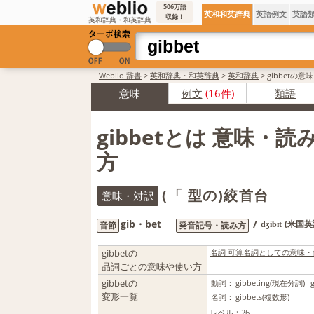
506万語
英和和英辞典
英語例文
英語
収録！
英和辞典・和英辞典
Weblio 辞書
>
英和辞典・和英辞典
>
英和辞典
>
gibbetの意
意味
例文
(16件)
類語
gibbetとは 意味・
方
(「 型の)絞首台
意味・対訳
gib・bet
/
(米国英
音節
発音記号・読み方
dʒíbɪt
gibbetの
名詞 可算名詞としての意味・
品詞ごとの意味や使い方
gibbetの
動詞：
gibbeting
(現在分詞)
g
変形一覧
名詞：
gibbets
(複数形)
レベル
：
26