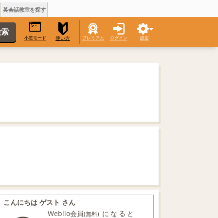
英会話教室を探す
小窓モード
プレミアム
ログイン
設定
使い方
こんにちは ゲスト さん
Weblio会員
になると
(無料)