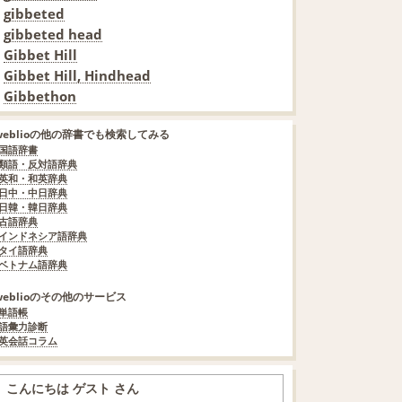
gibbeted
gibbeted head
Gibbet Hill
Gibbet Hill, Hindhead
Gibbethon
weblioの他の辞書でも検索してみる
国語辞書
類語・反対語辞典
英和・和英辞典
日中・中日辞典
日韓・韓日辞典
古語辞典
インドネシア語辞典
タイ語辞典
ベトナム語辞典
weblioのその他のサービス
単語帳
語彙力診断
英会話コラム
こんにちは ゲスト さん