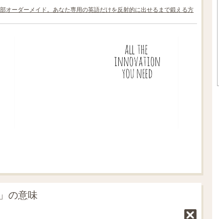
部オーダーメイド。あなた専用の英語だけを反射的に出せるまで鍛える方
t」の意味