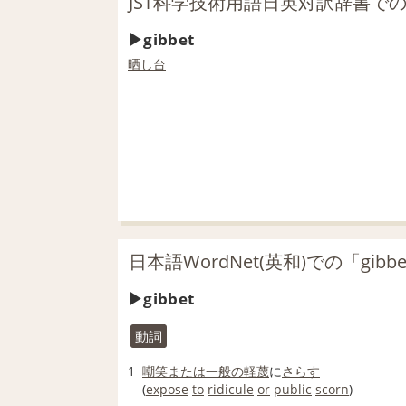
JST科学技術用語日英対訳辞書での「
gibbet
晒し
台
日本語WordNet(英和)での「gib
gibbet
動詞
1
嘲笑
または
一般の
軽蔑
に
さらす
(
expose
to
ridicule
or
public
scorn
)