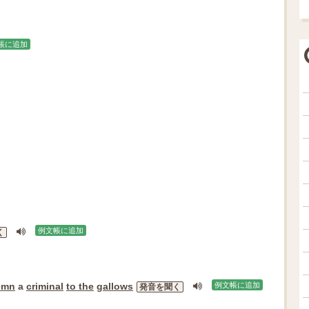
帳に追加
例文帳に追加
く
emn
a
criminal
to the
gallows
例文帳に追加
発音を聞く