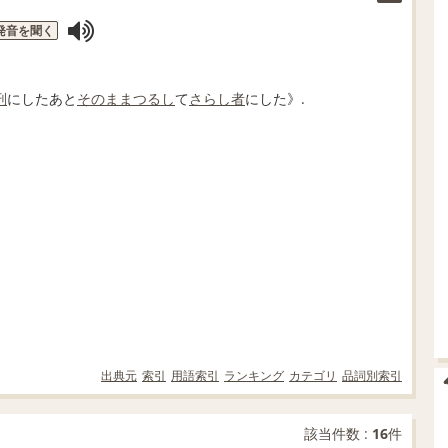
発音を聞く
刑
にしたあと
そのまま
つるし
て
さらし
者
にした》.
出典元
索引
用語索引
ランキング
カテゴリ
品詞別索引
該当件数 :
16
件