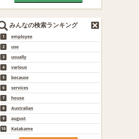
みんなの検索ランキング
employee
1
use
2
usually
3
various
4
because
5
services
6
house
7
Australian
8
august
9
Katakame
10