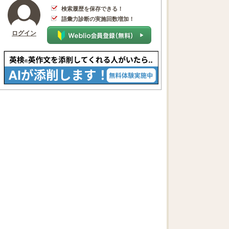
検索履歴を保存できる！
語彙力診断の実施回数増加！
ログイン