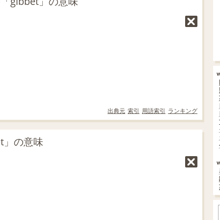
gibbet」の意味
出典元
索引
用語索引
ランキング
bet」の意味