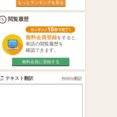
もっとランキングを見る
閲覧履歴
無料会員登録
をすると、
単語の閲覧履歴を
確認できます。
無料会員に登録する
テキスト翻訳
Weblio翻訳