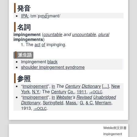
発音
IPA:
/ɪmˈpɪ
nd
͡ʒmənt/
名詞
impingement
(
countable
and
uncountable
,
plural
impingements
)
The
act
of
impinging.
派生語
impingement
black
shoulder impingement syndrome
参照
“
impingement
”,
in
The
Century
Dictionary
[
…
]
,
New
York
,
N.Y.
: The
Century
Co.
,
1911
,
.
→OCLC
“
impingement
”,
in
Webster
’s
Revised
Unabridged
Dictionary
,
Springfield
,
Mass.
:
G.
& C.
Merriam
,
1913
,
.
→OCLC
Weblio例文辞書
impingement