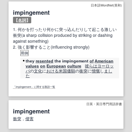
日本語WordNet(英和)
impingement
【
名詞
】
1.
何かを打ったり何かに突っ込んだりして起こる激しい
衝突(a sharp collision produced by striking or dashing
against something)
2.
強く影響すること(influencing strongly)
用例
they
resented
the impingement
of
American
彼らは
ヨーロッ
values
on
European
culture
パ
の
文化
に
おける
米国
価額
の
衝突
に
憤慨
し
まし
た
「impingement」に関する類語一覧
日英・英日専門用語辞書
impingement
衝突
，
侵害