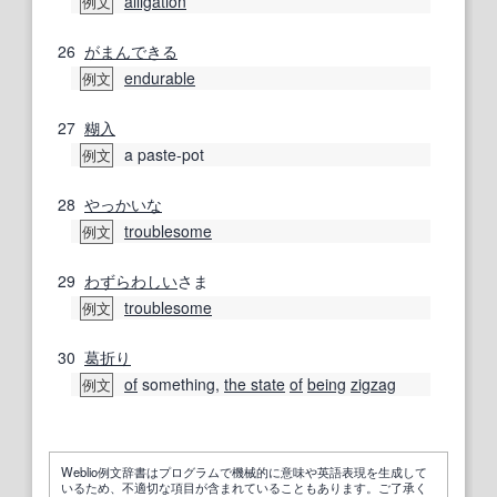
alligation
例文
26
がまん
できる
endurable
例文
27
糊
入
a paste-pot
例文
28
やっかいな
troublesome
例文
29
わずらわしい
さま
troublesome
例文
30
葛折り
of
something,
the state
of
being
zigzag
例文
Weblio例文辞書はプログラムで機械的に意味や英語表現を生成して
いるため、不適切な項目が含まれていることもあります。ご了承く