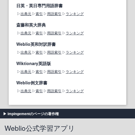
日英・英日専門用語辞書
出典元
索引
用語索引
ランキング
斎藤和英大辞典
出典元
索引
用語索引
ランキング
Weblio英和対訳辞書
出典元
索引
用語索引
ランキング
Wiktionary英語版
出典元
索引
用語索引
ランキング
Weblio例文辞書
出典元
索引
用語索引
ランキング
impingementのページの著作権
Weblio公式学習アプリ