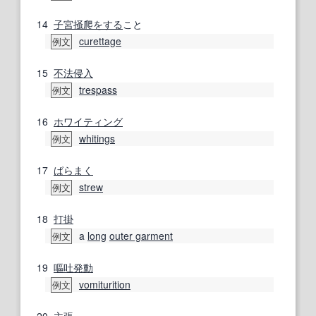
14
子宮
掻爬
をする
こと
curettage
例文
15
不法侵入
trespass
例文
16
ホワイティング
whitings
例文
17
ばらまく
strew
例文
18
打掛
a
long
outer garment
例文
19
嘔吐
発動
vomiturition
例文
20
主張