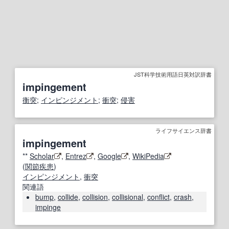
JST科学技術用語日英対訳辞書
impingement
衡
突
;
インピンジメント
;
衝突
;
侵害
ライフサイエンス辞書
impingement
**
Scholar
,
Entrez
,
Google
,
WikiPedia
(
関節疾患
)
インピンジメント
,
衝突
関連語
bump
,
collide
,
collision
,
collisional
,
conflict
,
crash
,
impinge