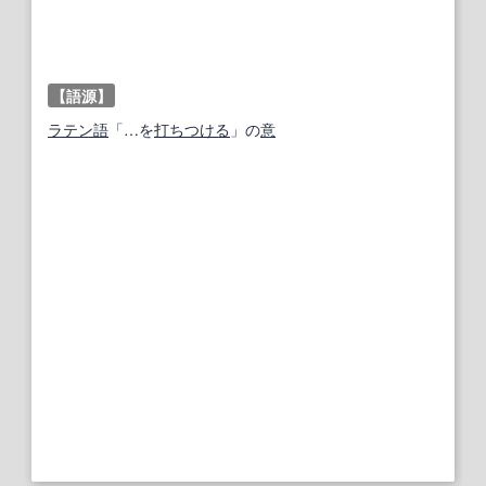
【語源】
ラテン語
「…を
打ちつける
」の
意