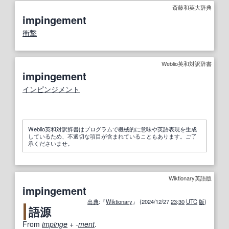
斎藤和英大辞典
impingement
衝撃
Weblio英和対訳辞書
impingement
インピンジメント
Weblio英和対訳辞書はプログラムで機械的に意味や英語表現を生成
しているため、不適切な項目が含まれていることもあります。ご了
承くださいませ。
Wiktionary英語版
impingement
出典
:『
Wiktionary
』 (2024/12/27
23
:
30
UTC
版
)
語源
From
impinge
+‎
-
ment
.