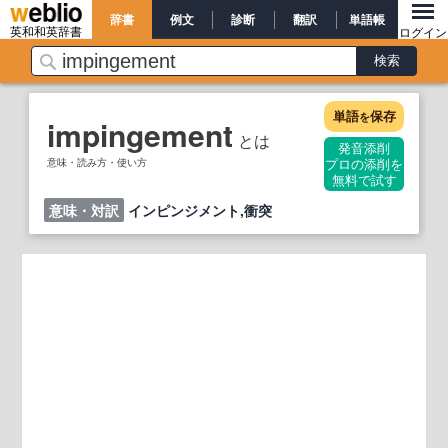
辞書
例文
診断
翻訳
単語帳
英和和英辞書
ログイン
単語
保存
を
impingement
とは
発音添削
意味・読み方・使い方
プロの添削を
無料で試す
意味・対訳
インピンジメント,衝突