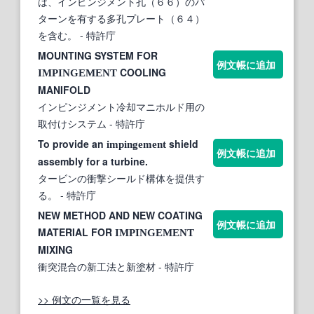
は、インピンジメント孔（６６）のパ
ターンを有する多孔プレート（６４）
を含む。
- 特許庁
MOUNTING SYSTEM FOR
例文帳に追加
COOLING
IMPINGEMENT
MANIFOLD
インピンジメント冷却マニホルド用の
取付けシステム
- 特許庁
To provide an
shield
impingement
例文帳に追加
assembly for a turbine.
タービンの衝撃シールド構体を提供す
る。
- 特許庁
NEW METHOD AND NEW COATING
例文帳に追加
MATERIAL FOR
IMPINGEMENT
MIXING
衝突混合の新工法と新塗材
- 特許庁
>> 例文の一覧を見る