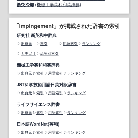
衝突冷却
(機械工学英和和英辞典)
「impingement」が掲載された辞書の索引
研究社 新英和中辞典
出典元
索引
用語索引
ランキング
カテゴリ
品詞別索引
機械工学英和和英辞典
出典元
索引
用語索引
ランキング
JST科学技術用語日英対訳辞書
出典元
索引
用語索引
ランキング
ライフサイエンス辞書
出典元
索引
用語索引
ランキング
日本語WordNet(英和)
出典元
索引
用語索引
ランキング