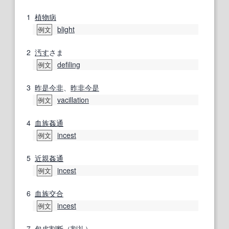
1
植物病
blight
例文
2
汚す
さま
defiling
例文
3
昨是今非
、
昨非今是
vacillation
例文
4
血族
姦通
incest
例文
5
近親姦
通
incest
例文
6
血族
交合
incest
例文
7
包皮
割断
（
割礼
）