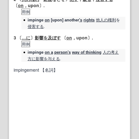
〔
on
，upon〕.
用例
他人の
権利
を
impinge
on
[upon] another
's
rights
侵害する
.
3
〔
…に
〕
影響を及ぼす
〔
on
，upon〕.
用例
人の
考え
impinge
on a
person
's
way of thinking
方
に影響を与える
.
impingement
【名詞】