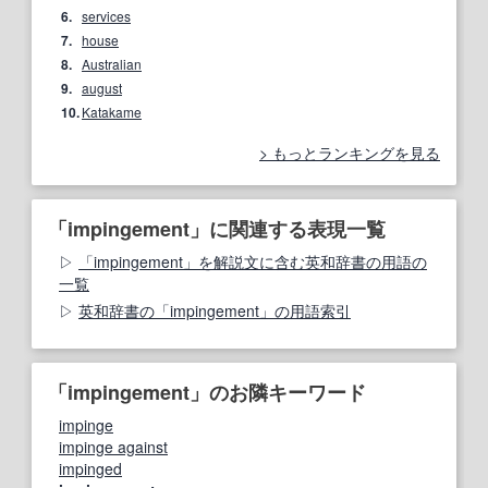
6.
services
7.
house
8.
Australian
9.
august
10.
Katakame
もっとランキングを見る
「impingement」に関連する表現一覧
「impingement」を解説文に含む英和辞書の用語の
一覧
英和辞書の「impingement」の用語索引
「impingement」のお隣キーワード
impinge
impinge against
impinged