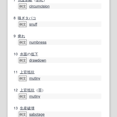
circumcision
例文
8
嗅ぎタバコ
snuff
例文
9
痺れ
numbness
例文
10
水面
の
低下
drawdown
例文
11
上官
抵抗
mutiny
例文
12
上官
抵抗
（
罪
）
mutiny
例文
13
生産
破壊
sabotage
例文