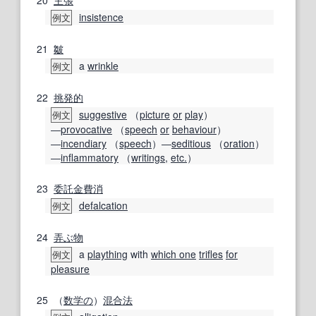
insistence
例文
21
皺
a
wrinkle
例文
22
挑発的
suggestive
（
picture
or
play
）
例文
―
provocative
（
speech
or
behaviour
）
―
incendiary
（
speech
）―
seditious
（
oration
）
―
inflammatory
（
writings
,
etc.
）
23
委託金費消
defalcation
例文
24
弄ぶ
物
a
plaything
with
which one
trifles
for
例文
pleasure
25
（
数学の
）
混合法