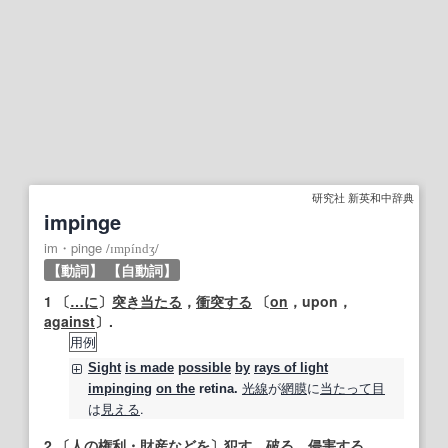
研究社 新英和中辞典
impinge
im・pinge
/
ɪmpíndʒ
/
【動詞】
【自動詞】
1
〔
…に
〕
突き当たる
，
衝突する
〔
on
，upon，
against
〕.
用例
Sight
is made
possible
by
rays of light
光線
が
網膜
に
当たって
目
impinging
on the
retina.
は
見える
.
2
〔
人の
権利
・
財産
などを〕
犯す
，
破る
，
侵害する