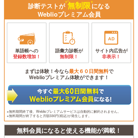
無制限
診断テストが
になる
Weblioプレミアム会員
単語帳への
語彙力診断が
サイト内広告が
登録数増加！
無制限！
非表示！
まずは体験！今なら
最大６０日間無料
で
Weblioプレミアム体験ができます！
※無料期間終了後、Weblioプレミアムサービスは自動的に解約されません。
※無料期間が終了すると月額330円(税込)が発生します。
無料会員になると使える機能が満載！