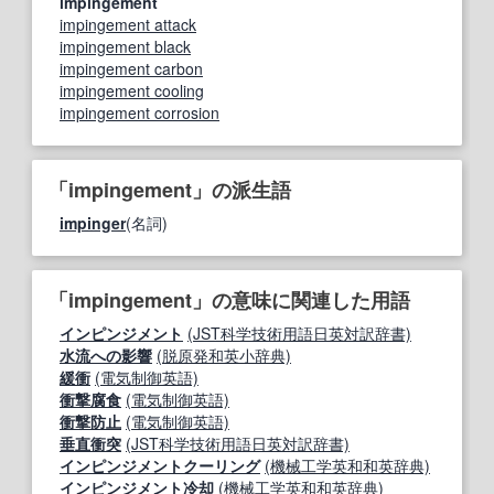
impingement
impingement attack
impingement black
impingement carbon
impingement cooling
impingement corrosion
「impingement」の派生語
impinger
(名詞)
「impingement」の意味に関連した用語
インピンジメント
(JST科学技術用語日英対訳辞書)
水流への影響
(脱原発和英小辞典)
緩衝
(電気制御英語)
衝撃腐食
(電気制御英語)
衝撃防止
(電気制御英語)
垂直衝突
(JST科学技術用語日英対訳辞書)
インピンジメントクーリング
(機械工学英和和英辞典)
インピンジメント冷却
(機械工学英和和英辞典)