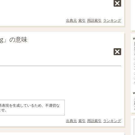
出典元
索引
用語索引
ランキング
ng」の意味
英語表現を生成しているため、不適切な
ませ。
出典元
索引
用語索引
ランキング