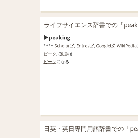
ライフサイエンス辞書での「peak
peaking
****
Scholar
,
Entrez
,
Google
,
WikiPedia
ピーク
, ((
動詞
))
ピーク
になる
日英・英日専門用語辞書での「pea