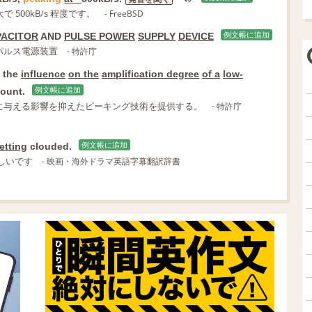
 500kB/s 程度です。
- FreeBSD
PACITOR
AND
PULSE POWER
SUPPLY
DEVICE
例文帳に追加
パルス電源装置
- 特許庁
the
influence
on the
amplification degree
of a
low-
ount.
例文帳に追加
に与える影響を抑えたピーキング技術を提供する。
- 特許庁
etting
clouded.
例文帳に追加
しいです
- 映画・海外ドラマ英語字幕翻訳辞書