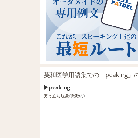
英和医学用語集での「peaking」
peaking
突っ立ち現象
(
脈
派
の)