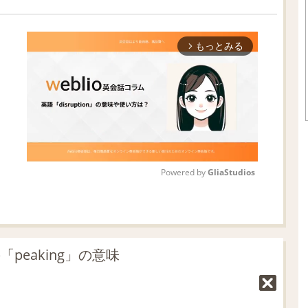
もっとみる
arrow_forward_ios
Powered by 
GliaStudios
M
u
t
peaking」の意味
e