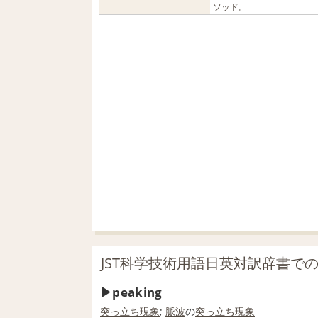
ソッド。
JST科学技術用語日英対訳辞書での「
peaking
突っ立ち現象
;
脈波
の
突っ立ち現象