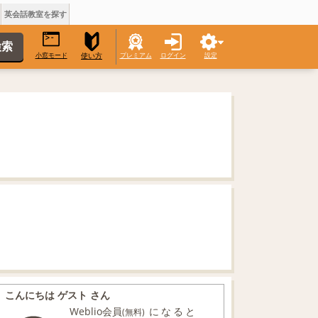
英会話教室を探す
小窓モード
プレミアム
ログイン
設定
使い方
こんにちは ゲスト さん
Weblio会員
になると
(無料)