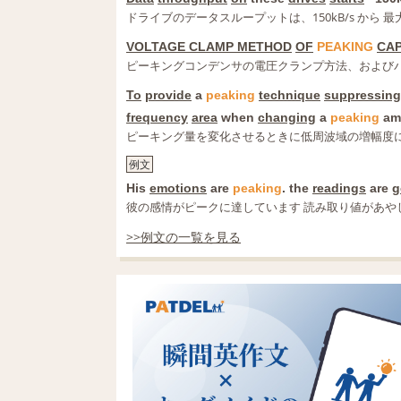
ドライブのデータスループットは、150kB/s から 最大で
VOLTAGE CLAMP METHOD
OF
PEAKING
CA
ピーキングコンデンサの電圧クランプ方法、および
To
provide
a
peaking
technique
suppressing
frequency
area
when
changing
a
peaking
am
ピーキング量を変化させるときに低周波域の増幅度
例文
His
emotions
are
peaking
. the
readings
are
g
彼の感情がピークに達しています 読み取り値があや
>>例文の一覧を見る