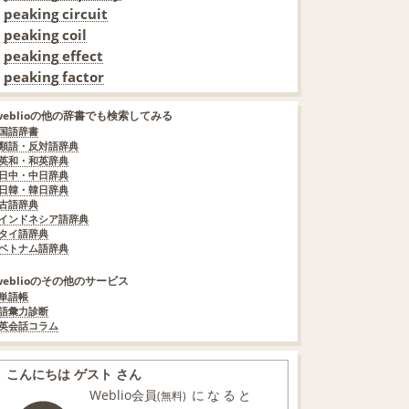
peaking circuit
peaking coil
peaking effect
peaking factor
weblioの他の辞書でも検索してみる
国語辞書
類語・反対語辞典
英和・和英辞典
日中・中日辞典
日韓・韓日辞典
古語辞典
インドネシア語辞典
タイ語辞典
ベトナム語辞典
weblioのその他のサービス
単語帳
語彙力診断
英会話コラム
こんにちは ゲスト さん
Weblio会員
になると
(無料)