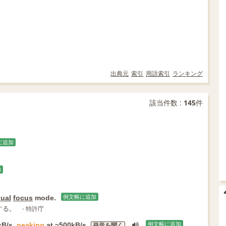
出典元
索引
用語索引
ランキング
該当件数 :
145
件
に追加
加
ual
focus
mode.
例文帳に追加
する。
- 特許庁
kB/s,
peaking
at ~
500kB/s.
例文帳に追加
発音を聞く