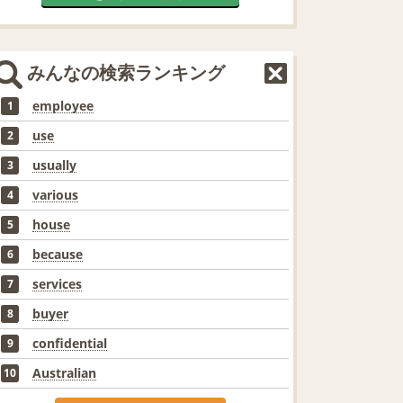
みんなの検索ランキング
employee
1
use
2
usually
3
various
4
house
5
because
6
services
7
buyer
8
confidential
9
Australian
10