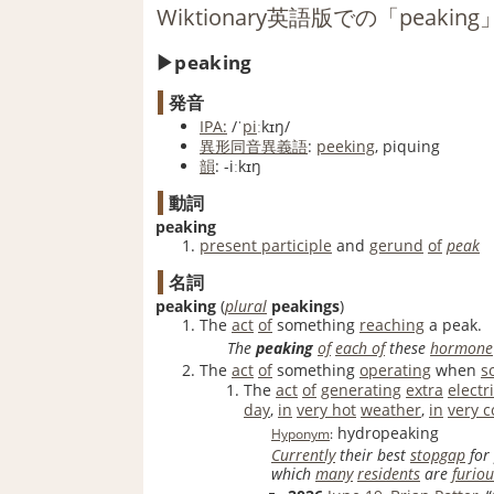
Wiktionary英語版での「peakin
peaking
発音
IPA:
/ˈ
pi
ːkɪŋ/
異形
同音異義語
:
peeking
,
piquing
韻
:
-iːkɪŋ
動詞
peaking
present participle
and
gerund
of
peak
名詞
peaking
(
plural
peakings
)
The
act
of
something
reaching
a peak.
The
peaking
of
each of
these
hormone
The
act
of
something
operating
when
s
The
act
of
generating
extra
electri
day
,
in
very hot
weather
,
in
very c
hydropeaking
Hyponym
:
Currently
their best
stopgap
for
which
many
residents
are
furiou