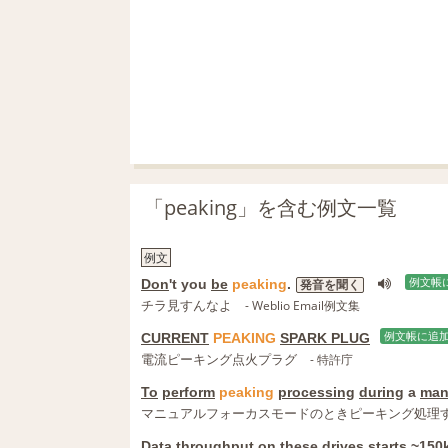
「peaking」を含む例文一覧
例文
Don
't you
be
peaking
.
例文帳
発音を聞く
チラ見すんなよ
- Weblio Email例文集
CURRENT
PEAKING
SPARK PLUG
例文帳に追
電流ピーキング点火プラグ
- 特許庁
To
perform
peaking
processing
during
a
man
マニュアルフォーカスモードのときピーキング処理
Data
throughput
on
these
drives
starts
~150