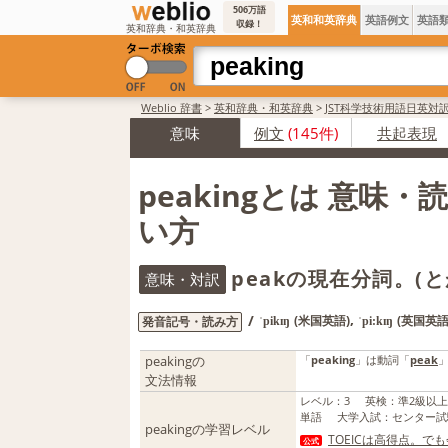
506万語
英和和英辞典
英語例文
英語
収録！
英和辞典・和英辞典
Weblio 辞書
>
英和辞典・和英辞典
>
JST科学技術用語日英対
意味
例文
(145件)
共起表現
peakingとは 意味
い方
peakの現在分詞。(と
意味・対訳
,
/
(米国英語)
(英国英語
発音記号・読み方
ˈpikɪŋ
ˈpi:kɪŋ
peakingの
「
peaking
」は動詞「
peak
文法情報
レベル
：
3
英検
：
準2級以
単語
大学入試
：
センター試
peakingの学習レベル
TOEICは高得点。
公式