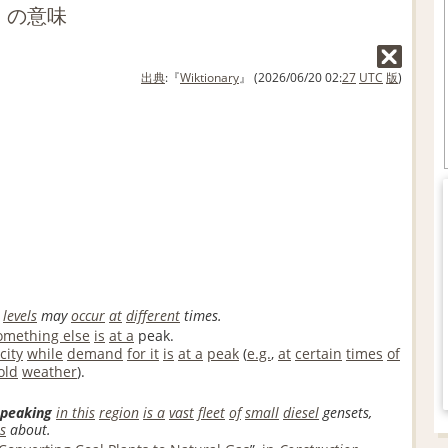
g」の意味
出典
:『
Wiktionary
』 (2026/06/20 02:
27
UTC
版
)
levels
may
occur
at
different
times.
omething else
is
at a
peak.
city
while
demand
for it
is
at a
peak
(
e.g.
,
at
certain
times
of
old
weather
).
peaking
in this
region
is a
vast
fleet
of
small
diesel
gensets,
s
about.