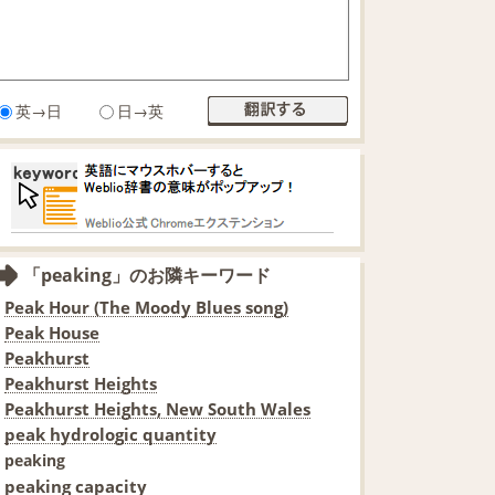
英→日
日→英
「peaking」のお隣キーワード
Peak Hour (The Moody Blues song)
Peak House
Peakhurst
Peakhurst Heights
Peakhurst Heights, New South Wales
peak hydrologic quantity
peaking
peaking capacity