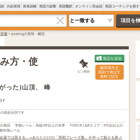
類語
共起表現
英単語帳
英語力診断
英語翻訳
オンライン英会話
英語コーチングを探す
訳辞書
>
peakingの意味・解説
・読み方・使
単語を追加
瞬間英作文
ピン留め
添削で伸ばす
無料で試す
がった)山頂、 峰
/
)
」の現在分詞です
上の単語
学校レベル
：
高校2年以上の水準
TOEIC® L&Rスコア
：
470点以上の
験対策レベル
でも会議では固まる…→あなただけの「実戦フレーズ集」を作って鍛える新メ