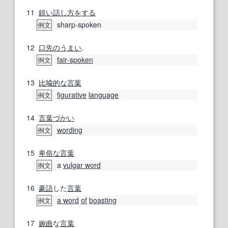
11
鋭い
話し方
をする
sharp-spoken
例文
12
口先のうまい
.
fair‐spoken
例文
13
比喩的な
言葉
figurative
language
例文
14
言葉づかい
wording
例文
15
卑俗な
言葉
a
vulgar word
例文
16
豪語
した
言葉
a word
of
boasting
例文
17
婉曲
な
言葉