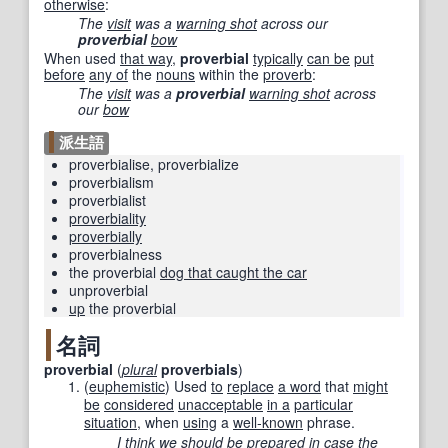
otherwise
:
The
visit
was a
warning shot
across our
proverbial
bow
When used
that way
,
proverbial
typically
can be
put
before
any of
the
nouns
within the
proverb
:
The
visit
was a
proverbial
warning shot
across
our
bow
派生語
proverbialise
,
proverbialize
proverbialism
proverbialist
proverbiality
proverbially
proverbialness
the proverbial
dog that caught the car
unproverbial
up
the proverbial
名詞
proverbial
(
plural
proverbials
)
(
euphemistic
)
Used
to
replace
a word
that
might
be
considered
unacceptable
in a
particular
situation
, when
using
a
well-known
phrase.
I think
we
should be
prepared
in case
the