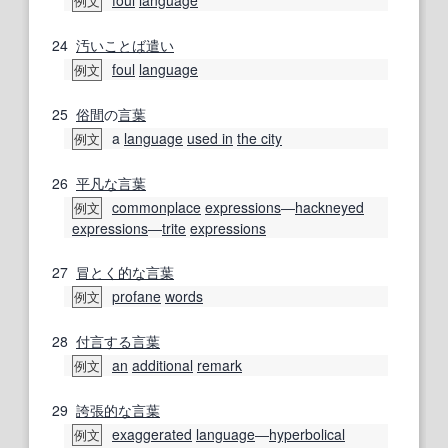
例文
24
汚い
ことば
遣い
foul
language
例文
25
俗間
の
言葉
a
language
used in
the city
例文
26
平凡な
言葉
commonplace
expressions
―
hackneyed
例文
expressions
―
trite
expressions
27
冒とく
的な
言葉
profane
words
例文
28
付言する
言葉
an
additional
remark
例文
29
誇張
的な
言葉
exaggerated
language
―
hyperbolical
例文