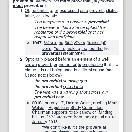
proverbial
(
comparative
more
proverbial
,
superlative
most
proverbial
)
Of
,
resembling
,
or
expressed
as a
proverb
,
cliché
,
fable
,
or
fairy
tale.
The
busyness
of a
beaver
is
proverbial
.
The
beaver
in this instance
upheld
the
reputation
of the
proverbial
one: her
output
was prodigious.
1947
,
Miracle
on
34th
Street
(
transcript
):
Doris
:
You're
making
me
feel like
the
proverbial
stepmother.
Optionally
placed
before
an
element of
a
well-
known
proverb
or
metaphor
to
emphasize
that the
element
is
not
being used
in a
literal
sense
(
see
Usage
notes
below
)
the
proverbial
smoking gun
the
proverbial
spilled milk
The
visit
was a
warning shot
across our
proverbial
bow
2018
January
17
, Deidre
Walsh
,
quoting
Mark
Walker
, “
Republican
Study
Committee
Chairman
supports
‘
crap
sandwich
’
funding
bill
”,
in
CNN
‎,
archived
from
the original
on
18
January
2018
:
“
We
don
’t
like
it
,
it
’s the
proverbial
‘
crap
sandwich
’ that they
talk about