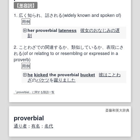
【
形容詞
】
1.
広く知られ、話される(widely known and spoken of)
用例
彼女の
おなじみの
遅
her proverbial
lateness
刻
2.
ことわざでの関連するか、類似しているか、表現にさ
れる(of or relating to or resembling or expressed in a
proverb)
用例
彼は
ことわ
he
kicked
the proverbial
bucket
ざ
の
バケツ
を
蹴り
ました
「proverbial」に関する類語一覧
斎藤和英大辞典
proverbial
通り者
；
有名
；
名代