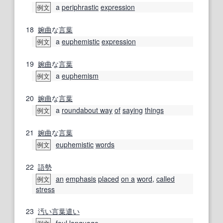
a
periphrastic
expression
例文
18
婉曲
な
言葉
a
euphemistic
expression
例文
19
婉曲
な
言葉
a
euphemism
例文
20
婉曲
な
言葉
a
roundabout way
of
saying
things
例文
21
婉曲
な
言葉
euphemistic
words
例文
22
語勢
an
emphasis
placed
on a
word
,
called
例文
stress
23
汚い言葉
遣い
foul
language