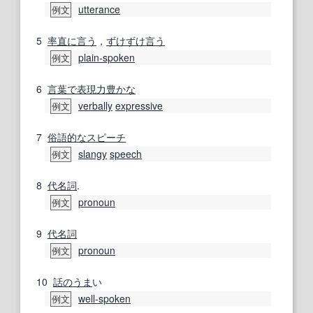
utterance
例文
5
率直に言う
，
ずけずけ言う
plain‐spoken
例文
6
言葉で
表現力
豊かな
verbally
expressive
例文
7
俗語
的な
スピーチ
slangy
speech
例文
8
代名詞
.
pronoun
例文
9
代名詞
pronoun
例文
10
話
のうま
い
well‐spoken
例文