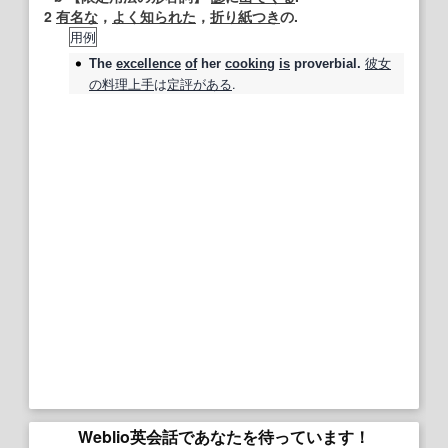
2
有名な
，
よく知られた
，
折り紙つき
の.
用例
彼女
The
excellence
of
her
cooking
is
proverbial
.
の
料理上手
は
定評
がある
.
Weblio英会話であなたを待っています！