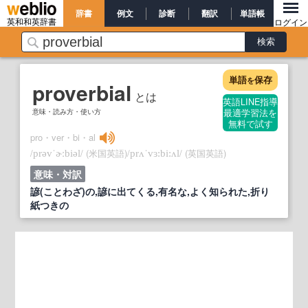
辞書
例文
診断
翻訳
単語帳
英和和英辞書
ログイン
単語
保存
を
proverbial
とは
英語LINE指導
意味・読み方・使い方
最適学習法を
無料で試す
pro・ver・bi・al
/
/
(米国英語)
/
/
(英国英語)
prəvˈɚːbiəl
prʌˈvɜ:bi:ʌl
意味・対訳
諺(ことわざ)の,諺に出てくる,有名な,よく知られた,折り
紙つきの