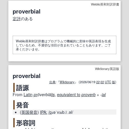
Weblio英和対訳辞書
proverbial
定評
のある
Weblio英和対訳辞書はプログラムで機械的に意味や英語表現を生成
しているため、不適切な項目が含まれていることもあります。ご了
承くださいませ。
Wiktionary英語版
proverbial
出典
:『
Wiktionary
』 (2026/06/19
22
:
22
UTC
版
)
語源
From
Latin
pr
ōverbiā
lis
,
equivalent to
proverb
+‎
-
ial
発音
(
英国
発音
)
IPA:
/p
ɹəˈvɜɹb.iː.əl/
形容詞