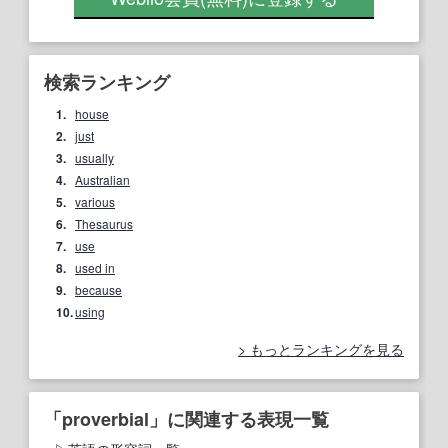
検索ランキング
1.
house
2.
just
3.
usually
4.
Australian
5.
various
6.
Thesaurus
7.
use
8.
used in
9.
because
10.
using
もっとランキングを見る
「proverbial」に関連する表現一覧