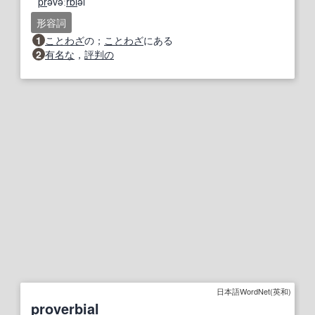
pr
əvə́ː
rbi
əl
形容詞
1
ことわざ
の；
ことわざ
にある
2
有名な
，
評判の
日本語WordNet(英和)
proverbial