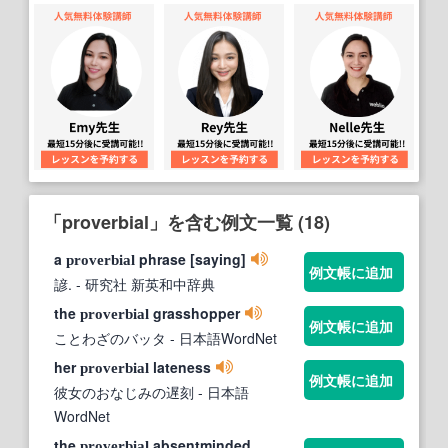
「proverbial」を含む例文一覧 (18)
a
phrase [saying]
proverbial
例文帳に追加
諺.
- 研究社 新英和中辞典
the
grasshopper
proverbial
例文帳に追加
ことわざのバッタ
- 日本語WordNet
her
lateness
proverbial
例文帳に追加
彼女のおなじみの遅刻
- 日本語
WordNet
the
absentminded
proverbial