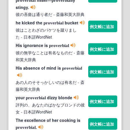
proverbial
proverbial
stingy.
彼の吝嗇は通り者だ
- 斎藤和英大辞典
he kicked the
bucket
proverbial
例文帳に追加
彼はことわざのバケツを蹴りまし
た
- 日本語WordNet
His ignorance is
proverbial
例文帳に追加
彼の無学なことは有名なものだ
- 斎藤
和英大辞典
His absence of mind is
proverbial
例文帳に追加
あの人のそそっかしいのは有名だ
- 斎
藤和英大辞典
your
dizzy blonde
proverbial
例文帳に追加
評判の、あなたのばかなブロンドの彼
女
- 日本語WordNet
The excellence of her cooking is
例文帳に追加
.
proverbial