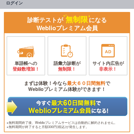
ログイン
無制限
診断テストが
になる
Weblioプレミアム会員
単語帳への
語彙力診断が
サイト内広告が
登録数増加！
無制限！
非表示！
まずは体験！今なら
最大６０日間無料
で
Weblioプレミアム体験ができます！
※無料期間終了後、Weblioプレミアムサービスは自動的に解約されません。
※無料期間が終了すると月額330円(税込)が発生します。