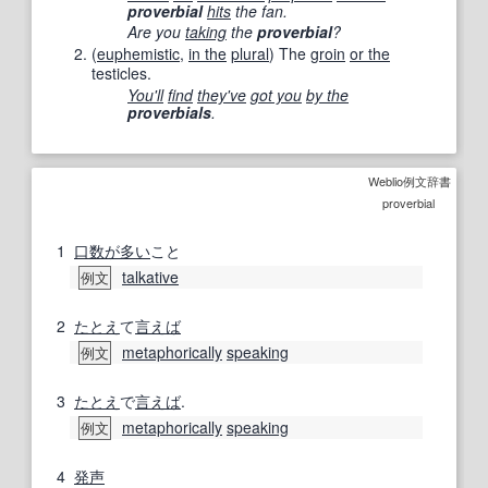
proverbial
hits
the fan.
Are you
taking
the
proverbial
?
(
euphemistic
,
in the
plural
)
The
groin
or the
testicles.
You'll
find
they've
got you
by the
proverbials
.
Weblio例文辞書
proverbial
1
口数が多い
こと
talkative
例文
2
たとえ
て
言えば
metaphorically
speaking
例文
3
たとえ
で
言えば
.
metaphorically
speaking
例文
4
発声