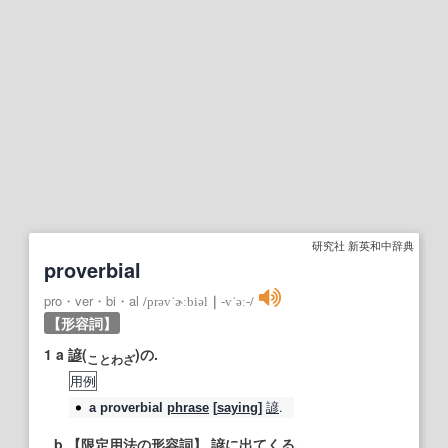
研究社 新英和中辞典
proverbial
pro・ver・bi・al
/
prəvˈɚːbiəl
｜
‐vˈəː‐
/
【形容詞】
1
a
諺
(
)の.
こ
とわ
ざ
用例
諺
.
a
proverbial
phrase
[
saying
]
b
【限定用法の形容詞】
諺
に
出てくる
.