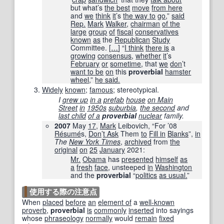
but what’s
the best
move
from here
and
we
think
it
’s
the way to
go
,”
said
Rep.
Mark
Walker
,
chairman
of the
large
group
of
fiscal
conservatives
known
as
the
Republican
Study
Committee.
[
…
]
“
I think
there is
a
growing
consensus
,
whether
it
’s
February
or
sometime
, that
we
don
’t
want to be
on
this
proverbial
hamster
wheel
,”
he said.
Widely
known
;
famous
; stereotypical.
I
grew up
in a
prefab
house
on Main
Street
in
1950s
suburbia
,
the second
and
last child
of a
proverbial
nuclear
family.
2007
May
17
,
Mark
Leibovich, “For ’08
Résumé
s,
Don
’
t Ask
Them
to
Fill in
Blanks
”,
in
The
New York Times
‎,
archived
from
the
original
on
25
January
2021
:
Mr.
Obama
has
presented
himself
as
a
fresh
face
, unsteeped
in
Washington
and the
proverbial
“
politics
as usual.
”
使用する際の注意点
When
placed
before
an
element of
a
well-known
proverb
,
proverbial
is
commonly
inserted
into sayings
whose
phraseology
normally
would
remain
fixed