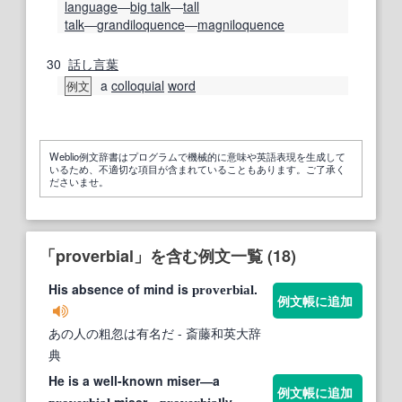
language
―
big talk
―
tall
talk
―
grandiloquence
―
magniloquence
30
話し言葉
a
colloquial
word
例文
Weblio例文辞書はプログラムで機械的に意味や英語表現を生成して
いるため、不適切な項目が含まれていることもあります。ご了承く
ださいませ。
「proverbial」を含む例文一覧 (18)
His absence of mind is
.
proverbial
例文帳に追加
あの人の粗忽は有名だ
- 斎藤和英大辞
典
He is a well-known miser―a
例文帳に追加
miser―
ly