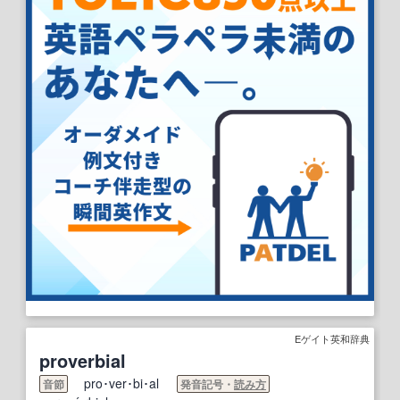
Eゲイト英和辞典
proverbial
pro･ver･bi･al
音節
発音記号・
読み方