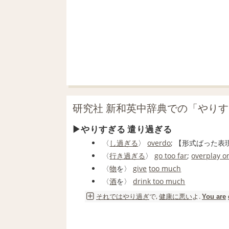
研究社 新和英中辞典での「やり
やりすぎる 遣り過ぎる
〈
し過ぎる
〉
overdo
;
【形式ばった表
〈
行き過ぎる
〉
go too far
;
overplay o
〈
物
を〉
give
too much
〈
酒
を〉
drink too much
それでは
やり過ぎ
で,
健康に悪い
よ.
You are