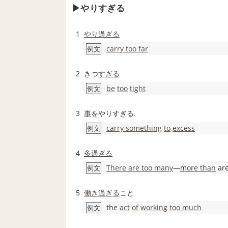
やりすぎる
1
やり過ぎる
carry too far
例文
2
きつ
すぎる
be
too
tight
例文
3
事
をやりすぎる.
carry something
to
excess
例文
4
多過ぎる
There are too many
―
more than
are
例文
5
働き過ぎる
こと
the
act
of
working
too much
例文