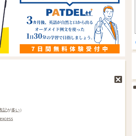
表記
が
多い
）
excess