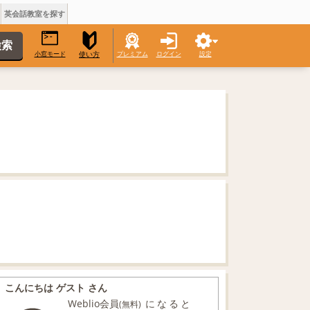
英会話教室を探す
小窓モード
プレミアム
ログイン
設定
使い方
こんにちは ゲスト さん
Weblio会員
になると
(無料)