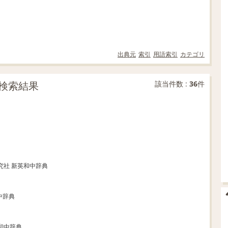
出典元
索引
用語索引
カテゴリ
検索結果
該当件数 :
36
件
研究社 新英和中辞典
中辞典
英和中辞典