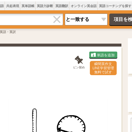
類語
共起表現
英単語帳
英語力診断
英語翻訳
オンライン英会話
英語コーチングを探す
英語・英訳
単語を追加
瞬間英作文
ピン留め
LINE学習管理
無料で試す