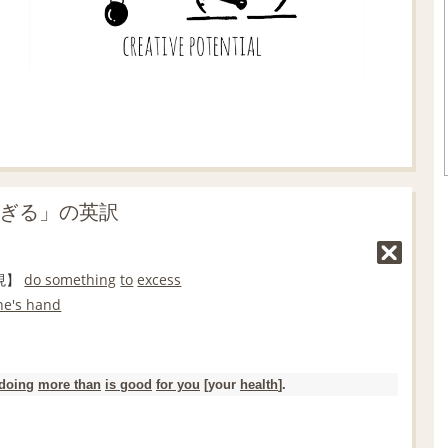
すぎる」の英訳
現】
do something
to
excess
ne's hand
doing
more than
is good
for you
[your
health
].