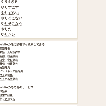
やりすぎる
やりすごす
やりずらい
やりそこない
やりそこなう
やりた
やりたい
weblioの他の辞書でも検索してみる
国語辞書
類語・反対語辞典
英和・和英辞典
日中・中日辞典
日韓・韓日辞典
古語辞典
インドネシア語辞典
タイ語辞典
ベトナム語辞典
weblioのその他のサービス
単語帳
語彙力診断
英会話コラム