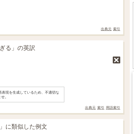
出典元
索引
すぎる」の英訳
英語表現を生成しているため、不適切な
ませ。
出典元
索引
用語索引
る」に類似した例文