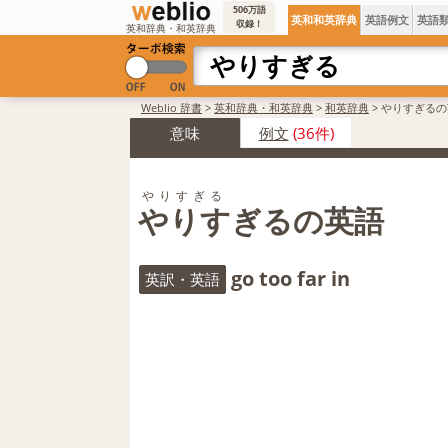
506万語
英和和英辞典
英語例文
英語
収録！
英和辞典・和英辞典
Weblio 辞書
>
英和辞典・和英辞典
>
和英辞典
>
やりすぎるの
意味
例文
(36件)
やりすぎる
やりすぎるの英語
go too far in
英訳・英語