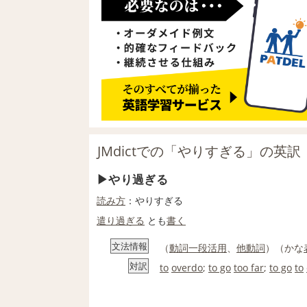
JMdictでの「やりすぎる」の英訳
やり過ぎる
読み方
：やりすぎる
遣り過ぎる
とも
書く
文法情報
（
動詞
一段活用
、
他動詞
）（かな
対訳
to
overdo
;
to go
too far
;
to go
to