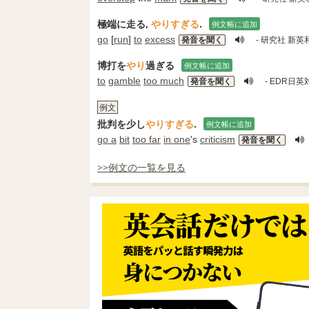
極端に走る,
やりすぎる
.
例文帳に追加
go
[
run
]
to
excess
発音を聞く
- 研究社 新
博打を
やり
過ぎる
例文帳に追加
to
gamble
too much
発音を聞く
- EDR日
例文
批判を少し
やりすぎる
.
例文帳に追加
go a
bit
too far
in one
's
criticism
発音を聞く
>>例文の一覧を見る