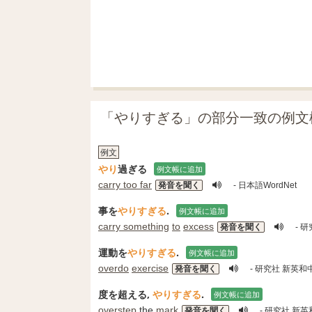
「やりすぎる」の部分一致の例文
例文
やり
過ぎる
例文帳に追加
carry too far
発音を聞く
- 日本語WordNet
事を
やりすぎる
.
例文帳に追加
carry something
to
excess
発音を聞く
- 
運動を
やりすぎる
.
例文帳に追加
overdo
exercise
発音を聞く
- 研究社 新英和
度を超える,
やりすぎる
.
例文帳に追加
overstep
the
mark
発音を聞く
- 研究社 新