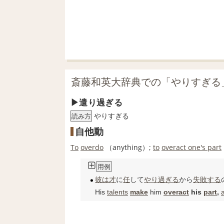
斎藤和英大辞典での「やりすぎる
遣り過ぎる
やりすぎる
読み方
自他動
To
overdo
（anything）;
to
overact one's part
用例
彼は
才
に
任
して
やり過ぎる
から
失敗する
His
talents
make
him
overact
his
part
,
a