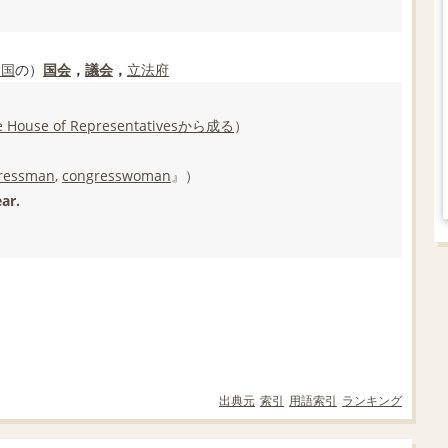
和国
の）
国会
，
議会
，
立法府
e House of Representatives
から成る
）
ressman
,
congresswoman
』）
ar.
出典元
索引
用語索引
ランキング