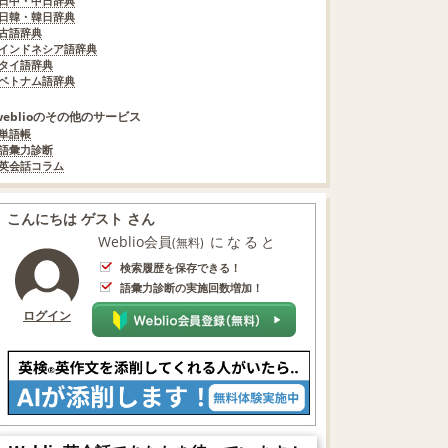
日中・中日辞典
日韓・韓日辞典
古語辞典
インドネシア語辞典
タイ語辞典
ベトナム語辞典
weblioのその他のサービス
単語帳
語彙力診断
英会話コラム
こんにちは ゲスト さん
Weblio会員
になると
(無料)
検索履歴を保存できる！
語彙力診断の実施回数増加！
ログイン