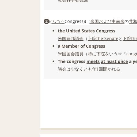
2
((
ふつう
Congress))（
米国
および
中南米
の
共
the United States
Congress
米国連邦議会
（
上院
the Senate
と
下院
th
a
Member of Congress
米国
国会議員
（
特に
下院
をいう⇒『
cong
The congress
meets
at least once
a ye
議会
は
少なくとも
年
1
回
開かれる