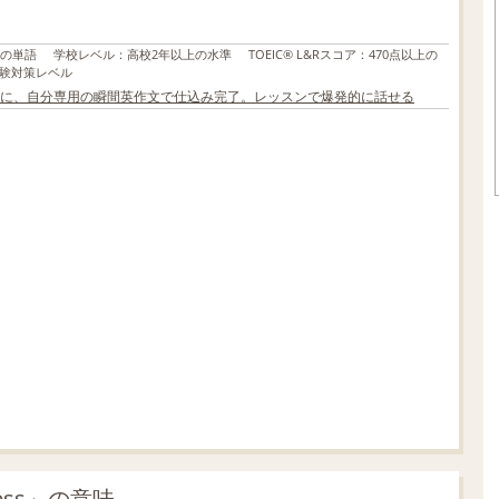
上の単語
学校レベル
：
高校2年以上の水準
TOEIC® L&Rスコア
：
470点以上の
験対策レベル
に、自分専用の瞬間英作文で仕込み完了。レッスンで爆発的に話せる
L
o
/
U
a
n
d
m
e
u
d
t
:
e
7
0
.
0
5
%
ess」の意味