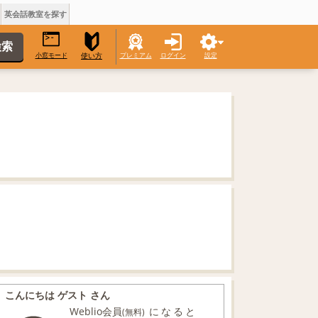
英会話教室を探す
小窓モード
プレミアム
ログイン
設定
使い方
こんにちは ゲスト さん
Weblio会員
になると
(無料)