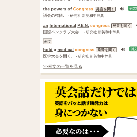
the
powers
of
Congress
例文
発音を聞く
議会の権限.
- 研究社 新英和中辞典
an
International
P.E.N.
congress
発音を聞く
国際ペンクラブ大会.
- 研究社 新英和中辞典
例文
hold
a
medical
congress
例
発音を聞く
医学大会を開く.
- 研究社 新英和中辞典
>>例文の一覧を見る