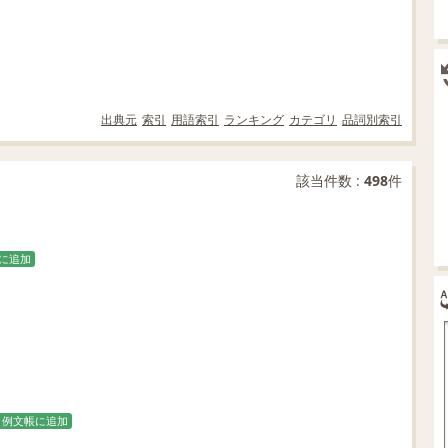
出典元
索引
用語索引
ランキング
カテゴリ
品詞別索引
該当件数 :
498
件
に追加
例文帳に追加