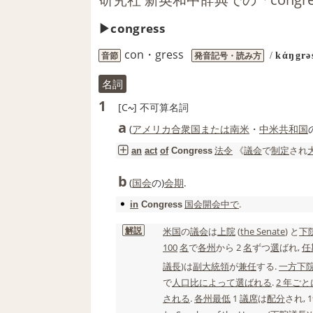
congress
con・gress
音節
発音記号・読み方
/
kάŋgrə
名詞
1
[C
]
不可算名詞
a
(
アメリカ合衆国
または
南米
・
中米
共和国
法令
《
議会
で
制定
され
an
act
of
Congress
b
(
国会
の)
会期
.
国会
開会
中で
.
in
Congress
解説
米国
の
議会
は
上院
(
the Senate
) と
下
100
名
で
各
州
から 2
名
ずつ
選
ばれ,
任
議長
)は
副大統領
が
兼任
する.
一方
下
で
人口比
によって
選ばれる
.
2 年
ごと
される
.
各
州
最低
1
議席
は
配分
され, 1