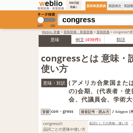
506万語
英和和英辞典
英語例文
英語
収録！
英和辞典・和英辞典
Weblio 辞書
>
英和辞典・和英辞典
>
英和辞典
>
congress
意味
例文
(498件)
類語
congressとは 意味
使い方
(アメリカ合衆国また
意味・対訳
の)会期、(代表者・
会、代議員会、学術大
con・gress
/
(
音節
発音記号・読み方
kάŋgrəs
congressの
名詞としての意味・使い方
品詞ごとの意味や使い方