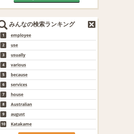
みんなの検索ランキング
employee
1
use
2
usually
3
various
4
because
5
services
6
house
7
Australian
8
august
9
Katakame
10