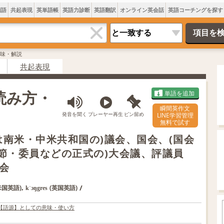
類語
共起表現
英単語帳
英語力診断
英語翻訳
オンライン英会話
英語コーチングを探す
の意味・解説
共起表現
・読み方・
単語を追加
瞬間英作文
発音を聞く
プレーヤー再生
ピン留め
LINE学習管理
無料で試す
は南米・中米共和国の)議会、国会、(国会
使節・委員などの正式の)大会議、評議員
会
,
/
米国英語)
(英国英語)
kˈɔŋgres
【語源】としての意味・使い方