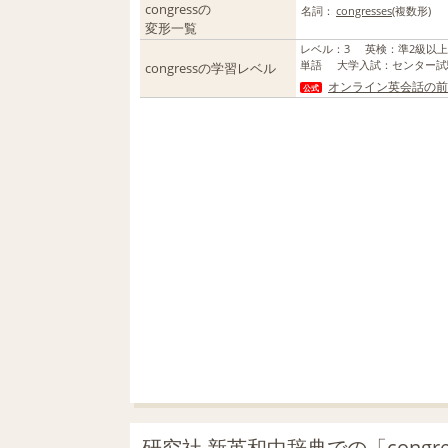
congressの
名詞：
congresses
(複数形)
変形一覧
レベル
：
3
英検
：
準2級以
単語
大学入試
：
センター試
congressの学習レベル
オンライン英会話の前
公式
研究社 新英和中辞典での「congr