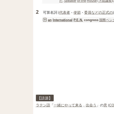
た
.
Speaker
of the
House
(
下院議長
)
2
可算名詞
(
代表者
・
使節
・
委員
などの
正式の
)
国際ペン
an
International
P.E.N.
congress
【語源】
ラテン語
「
一緒に
やって来る
，
出会う
」の
意
(
C