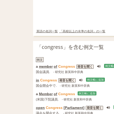
英語の名詞一覧
「高校以上の水準の名詞」の一覧
「congress」を含む例文一覧
例文
a
member
of
Congress
例文帳
発音を聞く
国会議員.
- 研究社 新英和中辞典
in
Congress
例文帳に追加
発音を聞く
国会開会中で.
- 研究社 新英和中辞典
a
Member
of
Congress
例文帳に追加
(米国)下院議員.
- 研究社 新英和中辞典
open
Congress
[
Parliament
]
発音を聞く
議会を開会する.
- 研究社 新英和中辞典