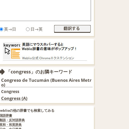
英→日
日→英
「congress」のお隣キーワード
Congreso de Tucumán (Buenos Aires Metr
o)
Congress
Congress (A)
weblioの他の辞書でも検索してみる
国語辞書
類語・反対語辞典
英和・和英辞典