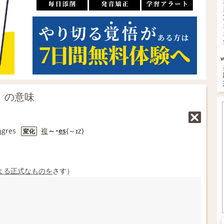
s」の意味
ŋgres
複
～･
es
{～ɪz}
変化
よる
正式な
ものを
さす）