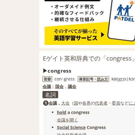
Eゲイト英和辞典での「congres
congress
con･gress
kɑ́ŋ
gr
ɪs|kɔ́
音節
発音記号・
読み方
会議
；
国会
，
議会
名詞
1
会議
，
大会
（
国
や
各界
の
代表者
・
委員
など
に
hold
a congress
会議
を開く
Social Science
Congress
社会科学
者
会議