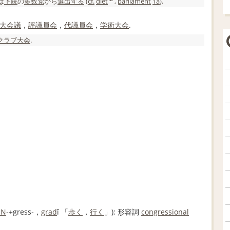
は
下院
の
多数党
から
選出する
(
cf.
diet
,
parliament
1a
).
大会
議
，
評議員会
，
代議員会
，
学術大会
.
クラブ
大会
.
ON
‐+gress‐，
grad
ī 「
歩く
，
行く
」);
形容詞
congressional