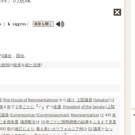
発音を聞く
s
｜
kˈɔŋgres
/
の)
議会
，
国会
.
大統領
の
批准
を
経た
法律
》.
院
(
the House of Representatives
) から
成り
,
上院議員
(
Senator
) は
１
期
6
年
で
2 年
ごとに
/
ずつ
改選
.
President
of the
Senate
(
上院
３
院議員
(
Congressman
[
Congresswoman
],
Representative
) は 435
名
に
全員
改選
.
議席
配分
は
10 年
ごとに
国勢調査
の結果
を
ふまえて
見直
992
年
の
改訂
により
,
最も多い
カリフォルニア州
は
52
議席
と
なっ
２