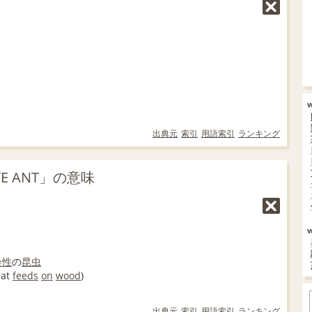
出典元
索引
用語索引
ランキング
TE ANT」の意味
会性
の
昆虫
hat
feeds
on
wood
)
出典元
索引
用語索引
ランキング