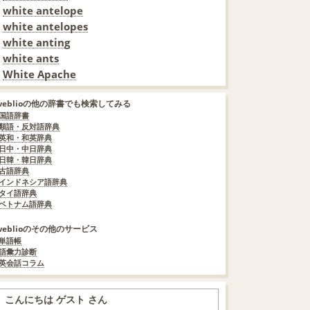
white antelope
white antelopes
white anting
white ants
White Apache
weblioの他の辞書でも検索してみる
国語辞書
類語・反対語辞典
英和・和英辞典
日中・中日辞典
日韓・韓日辞典
古語辞典
インドネシア語辞典
タイ語辞典
ベトナム語辞典
weblioのその他のサービス
単語帳
語彙力診断
英会話コラム
こんにちは ゲスト さん