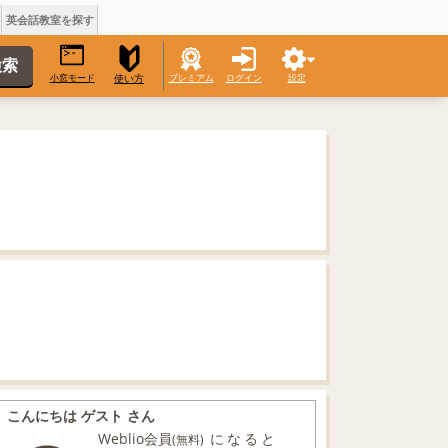
英会話教室を探す
小窓モード
プレミアム
ログイン
設定
使い方
こんにちは ゲスト さん
Weblio会員
になると
(無料)