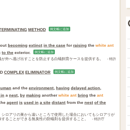
TERMINATING
METHOD
例文帳に追加
hout
becoming
extinct
in the case
for
raising
the
white
ant
g
to the
exterior.
例文帳に追加
蟻が外へ逃げ出すことを防止する白蟻飼育ケースを提供する。
- 特許
ND
COMPLEX
ELIMINATOR
例文帳に追加
human
and the
environment
,
having
delayed action
,
 in
a
nest
,
by
making
another
white
ant
bring
the
ant
the
agent
is
used in
a site
distant
from the
nest
of the
、シロアリの巣から遠いところで使用した場合においてもシロアリが
除することができる無臭性の防蟻剤を提供すること。
- 特許庁