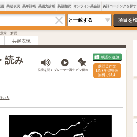
類語
共起表現
英単語帳
英語力診断
英語翻訳
オンライン英会話
英語コーチングを探す
Tの意味・解説
共起表現
味・読み
単語を追加
瞬間英作文
発音を聞く
プレーヤー再生
ピン留め
LINE学習管理
無料で試す
使い方