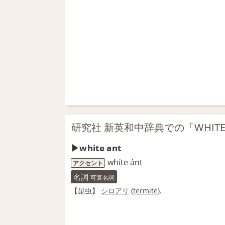
研究社 新英和中辞典での「WHITE
white ant
whíte ánt
アクセント
名詞
可算名詞
【
昆虫
】
シロアリ
(
termite
).