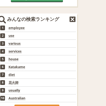
みんなの検索ランキング
employee
1
use
2
various
3
services
4
house
5
Katakame
6
diet
7
花火師
8
usually
9
Australian
10