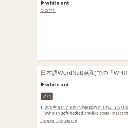
white ant
シロアリ
日本語WordNet(英和)での「WHI
white ant
名詞
1
木
を
主食
にする
白色
の
軟体
の
アリの
ような
社
(
whitish
soft-bodied
ant-like
social insect
t
「white ant」に関する類語一覧