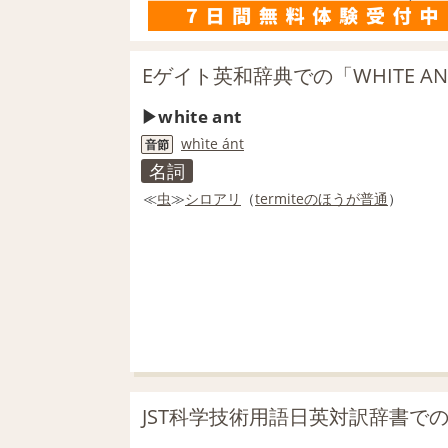
Eゲイト英和辞典での「WHITE A
white ant
whi
te a
nt
音節
名詞
≪
虫
≫
シロアリ
（
termite
のほうが
普通
）
JST科学技術用語日英対訳辞書での「