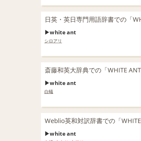
日英・英日専門用語辞書での「WHI
white ant
シロアリ
斎藤和英大辞典での「WHITE AN
white ant
白蟻
Weblio英和対訳辞書での「WHIT
white ant