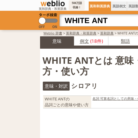
506万語
英和和英辞典
英語例文
英語
収録！
英和辞典・和英辞典
Weblio 辞書
>
英和辞典・和英辞典
>
英和辞典
>
WHITE AN
意味
例文
(18件)
類語
WHITE ANTとは 意
方・使い方
シロアリ
意味・対訳
WHITE ANTの
名詞 可算名詞としての意味・
品詞ごとの意味や使い方