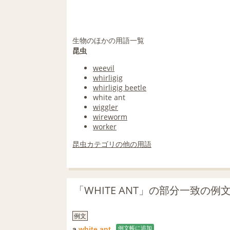
生物のほかの用語一覧
昆虫
weevil
whirligig
whirligig beetle
white ant
wiggler
wireworm
worker
昆虫カテゴリの他の用語
「WHITE ANT」の部分一致の例
例文
a
white
ant
例文帳に追加