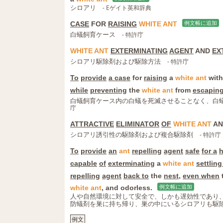
シロアリ
- Eゲイト英和辞典
CASE
FOR
RAISING
WHITE
ANT
例文帳に追加
白蟻飼育ケース
- 特許庁
WHITE
ANT
EXTERMINATING
AGENT
AND
EX
シロアリ駆除剤および駆除方法
- 特許庁
To
provide
a case
for
raising
a
white
ant
wit
while
preventing
the
white
ant
from
escapin
白蟻飼育ケース内の白蟻を死滅させることなく、白
庁
ATTRACTIVE
ELIMINATOR
OF
WHITE
ANT
A
シロアリ誘引性の駆除剤および複合駆除剤
- 特許庁
To
provide
an
ant
repelling
agent
safe
for a
capable
of
exterminating
a
white
ant
settling
repelling
agent
back to
the
nest
,
even when
white
ant
, and odorless.
例文帳に追加
人や自然環境に対して安全で、しかも遅効性であり
防蟻剤を巣に持ち帰り、巣の中にいるシロアリも駆
例文