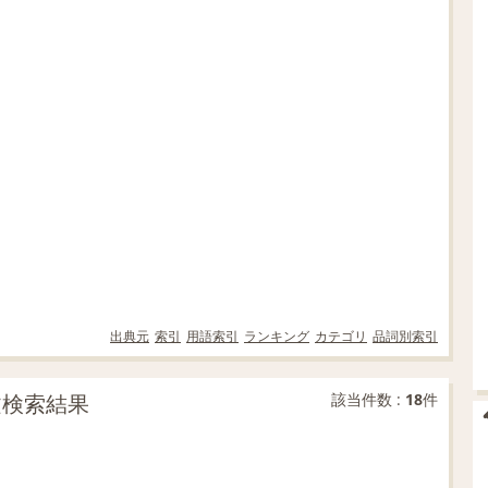
出典元
索引
用語索引
ランキング
カテゴリ
品詞別索引
文検索結果
該当件数 :
18
件