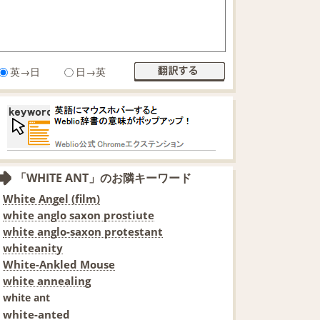
英→日
日→英
「WHITE ANT」のお隣キーワード
White Angel (film)
white anglo saxon prostiute
white anglo-saxon protestant
whiteanity
White-Ankled Mouse
white annealing
white ant
white-anted