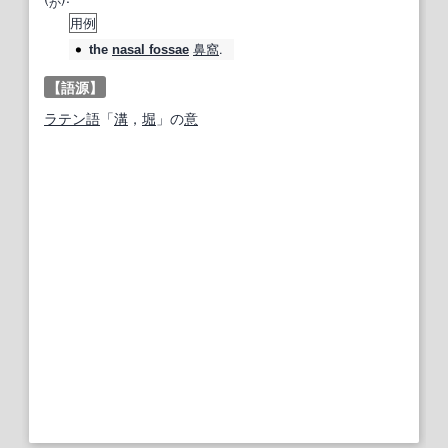
か
用例
鼻窩
.
the
nasal fossae
【語源】
ラテン語
「
溝
，
堀
」の
意