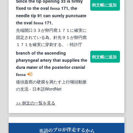
Since the tip opening 33 is firmly
例文帳に追加
fixed to the oval
171, the
fossa
needle tip 91 can surely punctuate
the oval
171.
fossa
先端開口３３が卵円窩１７１に確実に
固定されている為、針先９１が卵円窩
１７１を確実に穿刺する。
- 特許庁
branch of the ascending
例文帳に追加
pharyngeal artery that supplies the
dura mater of the posterior cranial
fossa
後頭蓋窩の硬膜を満たす上行咽頭動脈
の支流
- 日本語WordNet
>> 例文の一覧を見る