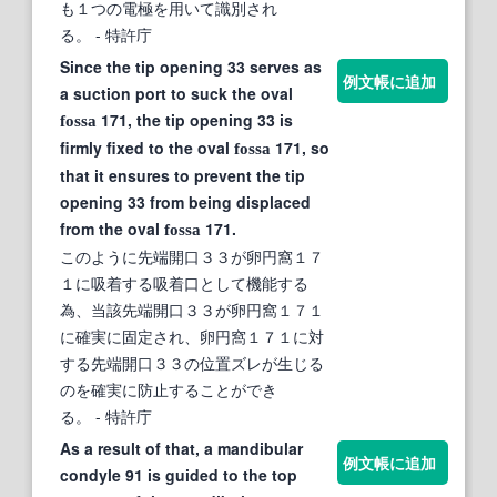
も１つの電極を用いて識別され
る。
- 特許庁
Since the tip opening 33 serves as
例文帳に追加
a suction port to suck the oval
171, the tip opening 33 is
fossa
firmly fixed to the oval
171, so
fossa
that it ensures to prevent the tip
opening 33 from being displaced
from the oval
171.
fossa
このように先端開口３３が卵円窩１７
１に吸着する吸着口として機能する
為、当該先端開口３３が卵円窩１７１
に確実に固定され、卵円窩１７１に対
する先端開口３３の位置ズレが生じる
のを確実に防止することができ
る。
- 特許庁
As a result of that, a mandibular
例文帳に追加
condyle 91 is guided to the top