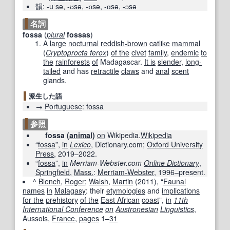
韻
:
-uːsə
,
-ʊsə
,
-ɒsə
,
-ɑsə
,
-ɔsə
名詞
fossa
(
plural
fossas
)
A
large
nocturnal
reddish-brown
catlike
mammal
(
Cryptoprocta ferox
)
of the
civet
family
,
endemic
to
the
rainforests
of
Madagascar.
It is
slender
,
long-
tailed
and has
retractile
claws
and
anal
scent
glands.
派生した語
→
Portuguese
:
fossa
参照
fossa (
animal
)
on
Wikipedia.
Wikipedia
“
fossa
”,
in
Lexico
, Dictionary.com;
Oxford University
Press
,
2019–2022
.
“
fossa
”,
in
Merriam-Webster.com
Online Dictionary
,
Springfield
,
Mass.
:
Merriam-Webster
, 1996–present.
^
Blench
,
Roger
;
Walsh
,
Martin
(
2011
), “
Faunal
names
in
Malagasy
: their
etymologies
and
implications
for the
prehistory
of the
East African
coast
”,
in
11th
International Conference
on
Austronesian
Linguistics
‎,
Aussois,
France
,
pages
1–
31