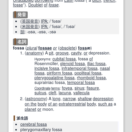
fosse
”
)
.
Doublet
of
fosse
.
発音
(
英国
発音
)
IPA:
/ˈfɒsə/
(
米国
発音
)
IPA:
/ˈfɑsə/
,
/ˈfɔsə/
韻
:
-ɒsə
,
-ɑsə
,
-ɔsə
名詞
fossa
(
plural
fossae
or
(
obsolete
)
foss
æ
)
(
anatomy
)
A
pit
,
groove
,
cavity
,
or
depression.
cubital fossa
,
fossa
of
Hyponyms:
Rosenmüller
,
glenoid fossa
,
iliac fossa
,
incisive fossa
,
infratemporal fossa
,
nasal
fossa
,
piriform fossa
,
popliteal fossa
,
pterygopalatine fossa
,
rhomboid fossa
,
suprainiac fossa
,
temporal fossa
fovea
,
sinus
;
fissure
,
Coordinate
terms
:
sulcus
,
cleft
,
lacuna
,
vallecula
(
astronomy
)
A
long
,
narrow
,
shallow
depression
on the
body
of an
extraterrestrial
body
,
such as
a
planet
or
moon.
派生語
cerebral fossa
pterygomaxillary fossa