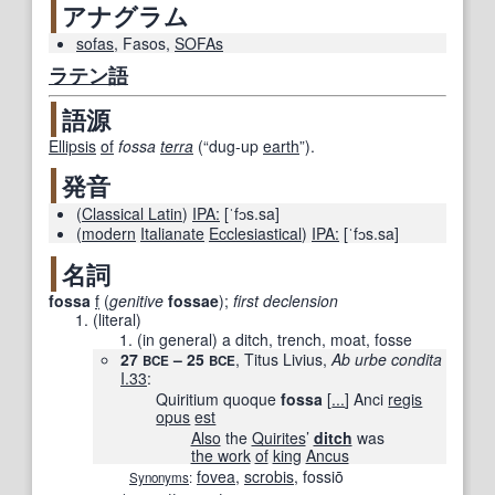
アナグラム
sofas
,
Fasos
,
SOFAs
ラテン語
語源
Ellipsis
of
fossa
terra
(
“
dug-up
earth
”
)
.
発音
(
Classical Latin
)
IPA:
[ˈfɔs.sa]
(
modern
Italianate
Ecclesiastical
)
IPA:
[ˈfɔs.sa]
名詞
fossa
f
(
genitive
fossae
)
;
first declension
(
literal
)
(
in general
)
a ditch, trench, moat, fosse
27
– 25
, Titus Livius,
Ab urbe condita
BCE
BCE
I.33
:
Quiritium
quoque
fossa
[
...
]
Anci
regis
opus
est
Also
the
Quirites
’
ditch
was
the work
of
king
Ancus
fovea
,
scrobis
,
fossiō
Synonyms
: