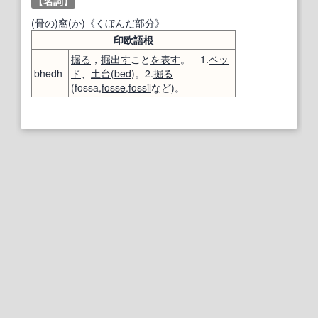
【名詞】
(
骨の
)
窩
(か)《
くぼんだ
部分
》
印欧語
根
掘る
，
掘出す
こと
を表す
。 1.
ベッ
bhedh-
ド
、
土台
(
bed
)。2.
掘る
(fossa,
fosse
,
fossil
など)。