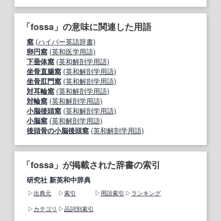
「fossa」の意味に関連した用語
窩
(ハイパー英語辞書)
卵円窩
(英和医学用語)
下垂体窩
(英和解剖学用語)
坐骨直腸窩
(英和解剖学用語)
坐骨肛門窩
(英和解剖学用語)
対耳輪窩
(英和解剖学用語)
対輪窩
(英和解剖学用語)
小脳後頭窩
(英和解剖学用語)
小脳窩
(英和解剖学用語)
後頭骨の小脳後頭窩
(英和解剖学用語)
「fossa」が掲載された辞書の索引
研究社 新英和中辞典
出典元
索引
用語索引
ランキング
カテゴリ
品詞別索引