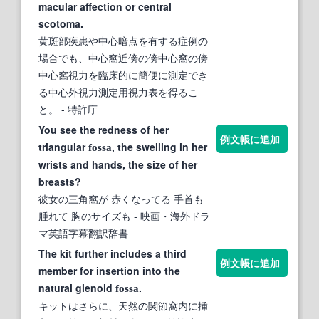
macular affection or central
scotoma.
黄斑部疾患や中心暗点を有する症例の
場合でも、中心窩近傍の傍中心窩の傍
中心窩視力を臨床的に簡便に測定でき
る中心外視力測定用視力表を得るこ
と。
- 特許庁
You see the redness of her
例文帳に追加
triangular
, the swelling in her
fossa
wrists and hands, the size of her
breasts?
彼女の三角窩が 赤くなってる 手首も
腫れて 胸のサイズも
- 映画・海外ドラ
マ英語字幕翻訳辞書
The kit further includes a third
例文帳に追加
member for insertion into the
natural glenoid
.
fossa
キットはさらに、天然の関節窩内に挿