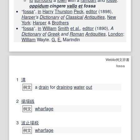
oppidum
cingere
vallo
et
fossa
“
fossa
”,
in
Harry
Thurston
Peck
,
editor
(
1898
),
Harper
’s
Dictionary
of
Classical
Antiquities
,
New
York
:
Harper
&
Brothers
“
fossa
”,
in
William
Smith
et al.
,
editor
(
1890
),
A
Dictionary
of
Greek
and
Roman
Antiquities
,
London
:
William
Wayte.
G.
E.
Marindin
Weblio例文辞書
fossa
1
溝
a
drain
for
draining
water
out
例文
2
揚場
銭
wharfage
例文
3
波止場
税
wharfage
例文