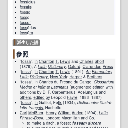
foss
ī
cius
fossilis
fossiō
foss
ō
fossor
foss
ōrius
foss
ū
ra
派生した語
参照
“
fossa
”,
in
Charlton
T.
Lewis
and
Charles
Short
(
1879
),
A
Latin
Dictionary
,
Oxford
:
Clarendon
Press
“
fossa
”,
in
Charlton
T.
Lewis
(
1891
),
An
Elementary
Latin
Dictionary
,
New York
:
Harper
&
Brothers
"
fossa
",
in
Charles
du
Fresne
du
Cange,
Glossarium
Medi
æ
et
Infimæ Latinitatis
(
augmented edition
with
additions
by
D. P.
Carpenterius, Adelungius
and
others
,
edited
by
Léopold
Favre
, 1883–1887)
“
fossa
”,
in
Gaffiot, Fé
lix
(
1934
),
Dictionnaire illustré
latin-franç
ais
, Hachette.
Carl
Meißner
;
Henry
William
Auden
(
1894
),
Latin
Phrase-Book
‎,
London
:
Macmillan
and
Co.
to make
a
ditch
, a
fosse
:
fossam ducere
to
surround
a
town
with a
rampart
and
fosse
: