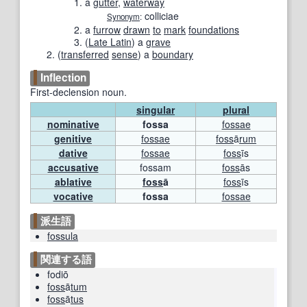
a
gutter
,
waterway
colliciae
Synonym
:
a
furrow
drawn
to
mark
foundations
(
Late Latin
)
a
grave
(
transferred
sense
)
a
boundary
Inflection
First-declension noun.
singular
plural
nominative
fossa
fossae
genitive
fossae
foss
ā
rum
dative
fossae
foss
īs
accusative
fossam
foss
ās
ablative
foss
ā
foss
īs
vocative
fossa
fossae
派生語
fossula
関連する語
fodiō
foss
ā
tum
foss
ā
tus