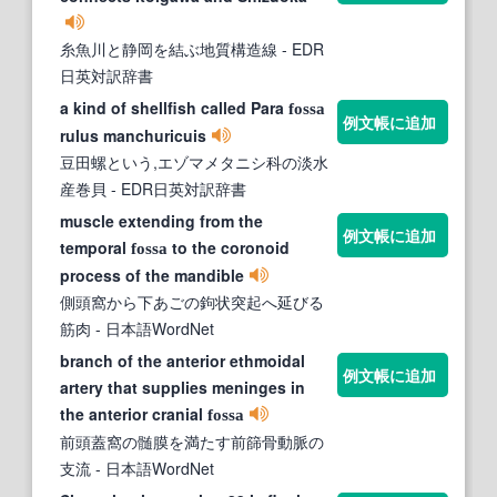
糸魚川と静岡を結ぶ地質構造線
- EDR
日英対訳辞書
a kind of shellfish called Para
fossa
例文帳に追加
rulus manchuricuis
豆田螺という,エゾマメタニシ科の淡水
産巻貝
- EDR日英対訳辞書
muscle extending from the
例文帳に追加
temporal
to the coronoid
fossa
process of the mandible
側頭窩から下あごの鉤状突起へ延びる
筋肉
- 日本語WordNet
branch of the anterior ethmoidal
例文帳に追加
artery that supplies meninges in
the anterior cranial
fossa
前頭蓋窩の髄膜を満たす前篩骨動脈の
支流
- 日本語WordNet