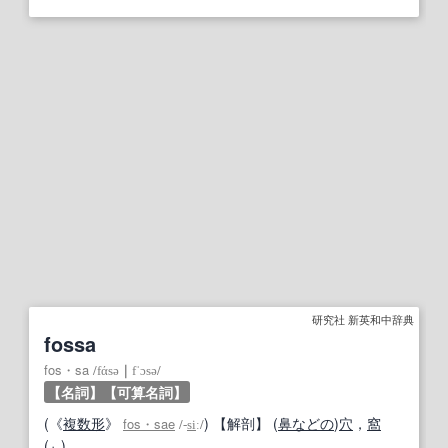
研究社 新英和中辞典
fossa
fos・sa
/
fάsə
｜
fˈɔsə
/
【名詞】
【可算名詞】
(《
複数形
》
)
【
解剖
】
(
鼻
などの
)
穴
，
窩
fos・sae
/
‐
si
ː
/
(
).