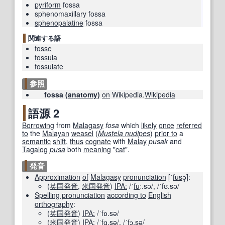
pyriform
fossa
sphenomaxillary fossa
sphenopalatine
fossa
関連する語
fosse
fossula
fossulate
参照
fossa (
anatomy
)
on
Wikipedia.
Wikipedia
語源 2
Borrowing
from
Malagasy
fosa
which
likely
once
referred
to
the
Malayan
weasel
(
Mustela nudipes
)
prior to
a
semantic
shift
,
thus
cognate
with
Malay
pusak
and
Tagalog
pusa
both
meaning
"
cat
".
発音
Approximation
of
Malagasy
pronunciation
[ˈ
fus
ə̥]:
(
英国
発音
,
米国
発音
)
IPA:
/ˈ
fu
ː.sə/
,
/ˈfʊ.sə/
Spelling pronunciation
according to
English
orthography
:
(
英国
発音
)
IPA:
/ˈfɒ.sə/
(
米国
発音
)
IPA:
/ˈfɑ.sə/
,
/ˈfɔ.sə/