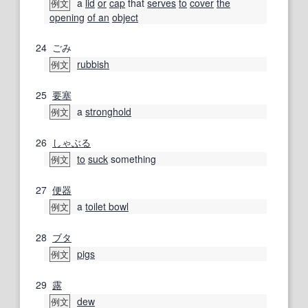
a
lid
or
cap
that
serves
to
cover
the
例文
opening
of an
object
24
ごみ
rubbish
例文
25
要塞
a
stronghold
例文
26
しゃぶる
to
suck
something
例文
27
便器
a
toilet bowl
例文
28
ブタ
pigs
例文
29
露
dew
例文