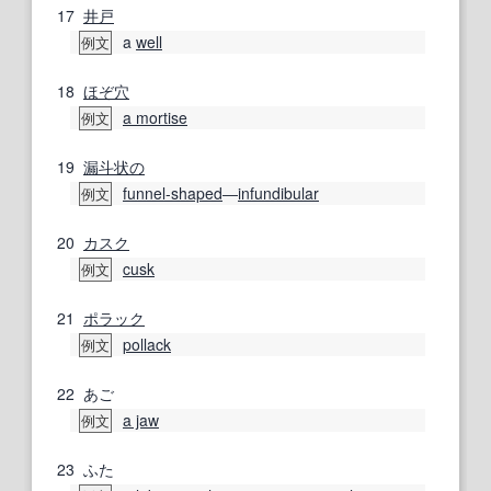
17
井戸
a
well
例文
18
ほぞ穴
a mortise
例文
19
漏斗状の
funnel-shaped
―
infundibular
例文
20
カスク
cusk
例文
21
ポラック
pollack
例文
22
あご
a jaw
例文
23
ふた