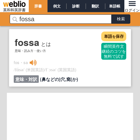
辞書
例文
診断
翻訳
単語帳
英和和英辞書
ログイン
単語
保存
を
fossa
とは
瞬間英作文
意味・読み方・使い方
継続のコツを
無料で試す
fos・sa
/
/
(米国英語)
/
/
(英国英語)
fάsə
fˈɔsə
意味・対訳
(鼻などの)穴,窩(か)