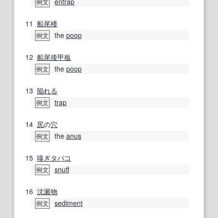
entrap
例文
11
船尾楼
the
poop
例文
12
船尾
後甲板
the
poop
例文
13
陥れる
trap
例文
14
尻
の
穴
the
anus
例文
15
嗅ぎタバコ
snuff
例文
16
沈澱物
sediment
例文