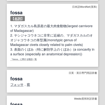
日本語WordNet(英和)
fossa
【
名詞
】
1.
マダガスカル島原産の最大肉食動物(largest carnivore
of Madagascar)
2.
ヤシジャコウネコに非常に近縁の、マダガスカルのオ
オジャコウネコの単型属(monotypic genus of
Madagascar civets closely related to palm civets)
3.
表面のくぼみ（特に解剖学上のくぼみ）(a concavity in
a surface (especially an anatomical depression))
「fossa」に関する類語一覧
日英・英日専門用語辞書
fossa
フォッサ
，
窩
Weblio英和対訳辞書
fossa