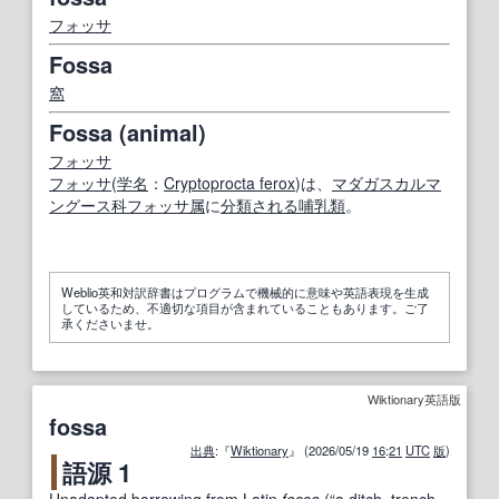
フォッサ
Fossa
窩
Fossa (animal)
フォッサ
フォッサ
(
学名
：
Cryptoprocta ferox
)は、
マダガスカルマ
ングース科
フォッサ
属
に
分類される
哺乳類
。
Weblio英和対訳辞書はプログラムで機械的に意味や英語表現を生成
しているため、不適切な項目が含まれていることもあります。ご了
承くださいませ。
Wiktionary英語版
fossa
出典
:『
Wiktionary
』 (2026/05/19
16
:
21
UTC
版
)
語源 1
Unadapted
borrowing
from
Latin
fossa
(
“
a
ditch
,
trench
,