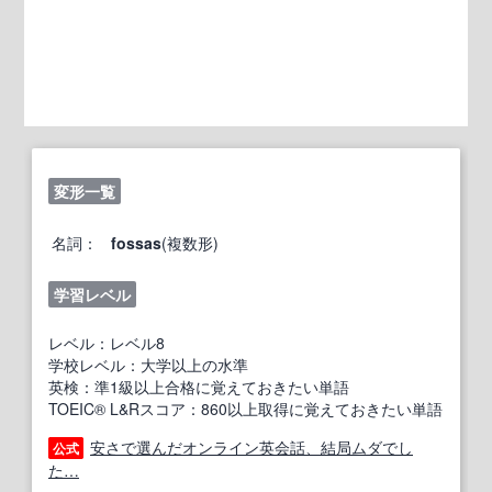
変形一覧
名詞：
fossas
(複数形)
学習レベル
レベル：レベル8
学校レベル：大学以上の水準
英検：準1級以上合格に覚えておきたい単語
TOEIC® L&Rスコア：860以上取得に覚えておきたい単語
安さで選んだオンライン英会話、結局ムダでし
公式
た…