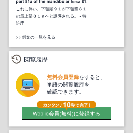
part 81a of the mandibular
81.
fossa
これに伴い、下顎頭９１が下顎窩８１
の最上部８１ａへと誘導される。
- 特
許庁
>> 例文の一覧を見る
閲覧履歴
をすると、
無料会員登録
単語の閲覧履歴を
確認できます。
Weblio会員
(無料)
に登録する