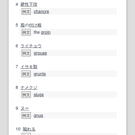
4
硬性下疳
chancre
例文
5
股
の
付け根
the
groin
例文
6
ライチョウ
grouse
例文
7
イサキ
類
grunts
例文
8
ナメクジ
slugs
例文
9
ヌー
gnus
例文
10
陥れる