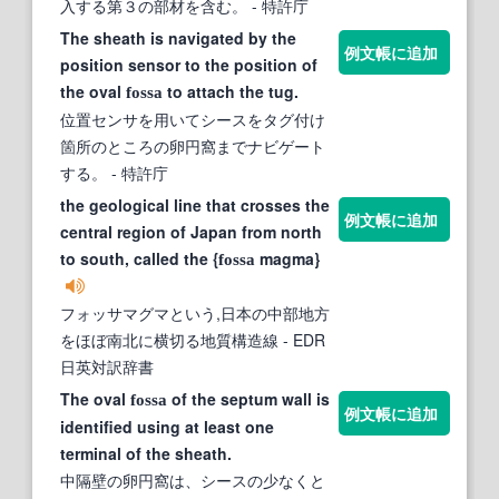
入する第３の部材を含む。
- 特許庁
The sheath is navigated by the
例文帳に追加
position sensor to the position of
the oval
to attach the tug.
fossa
位置センサを用いてシースをタグ付け
箇所のところの卵円窩までナビゲート
する。
- 特許庁
the geological line that crosses the
例文帳に追加
central region of Japan from north
to south, called the {
magma}
fossa
フォッサマグマという,日本の中部地方
をほぼ南北に横切る地質構造線
- EDR
日英対訳辞書
The oval
of the septum wall is
fossa
例文帳に追加
identified using at least one
terminal of the sheath.
中隔壁の卵円窩は、シースの少なくと