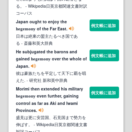
る。
- Wikipedia日英京都関連文書対訳
コーパス
Japan ought to enjoy the
例文帳に追加
of the Far East.
hegemony
日本は絶東の盟主たるべき国であ
る
- 斎藤和英大辞典
He subjugated the barons and
例文帳に追加
gained
over the whole of
hegemony
Japan.
彼は豪族たちを平定して天下に覇を唱
えた.
- 研究社 新和英中辞典
Morimi then extended his military
例文帳に追加
even further, gaining
hegemony
control as far as Aki and Iwami
Provinces.
盛見は更に安芸国、石見国まで勢力を
伸ばす。
- Wikipedia日英京都関連文書
対訳コーパス