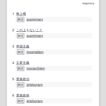
hegemony
1
無上
権
supremacy
例文
2
この上
も
ないこと
supremacy
例文
3
帝国主義
imperialism
例文
4
立君
主義
monarchism
例文
5
貴族政治
aristocracy
例文
6
貴族
政体
aristocracy
例文