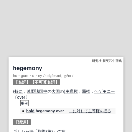
研究社 新英和中辞典
hegemony
he・gem・o・ny
/
hɪdʒéməni, ‐gém‐
/
【名詞】
【不可算名詞】
(
特に
，
連盟
諸国
中
の
大国
の)
主導権
，
覇権
，
ヘゲモニー
〔over〕.
用例
…に
対して
主導権を握る
.
hold
hegemony
over…
【語源】
ギリシャ語
「
指導
(
権
)」の
意