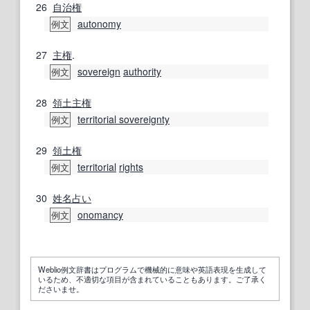
26
自治権
autonomy
例文
27
主権
.
sovereign
authority
例文
28
領土主権
territorial sovereignty
例文
29
領土権
territorial
rights
例文
30
姓名
占い
onomancy
例文
Weblio例文辞書はプログラムで機械的に意味や英語表現を生成して
いるため、不適切な項目が含まれていることもあります。ご了承く
ださいませ。