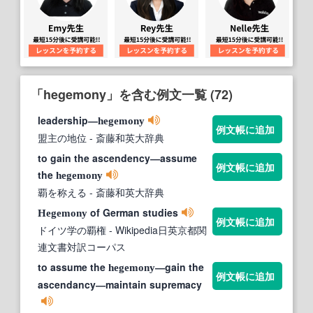
「hegemony」を含む例文一覧 (72)
leadership―
hegemony
例文帳に追加
盟主の地位
- 斎藤和英大辞典
to gain the ascendency―assume
例文帳に追加
the
hegemony
覇を称える
- 斎藤和英大辞典
of German studies
Hegemony
例文帳に追加
ドイツ学の覇権
- Wikipedia日英京都関
連文書対訳コーパス
to assume the
―gain the
hegemony
例文帳に追加
ascendancy―maintain supremacy