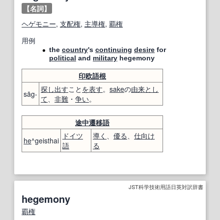
【名詞】
ヘゲモニー
,
支配権
,
主導権
,
覇権
用例
the
country
's
continuing
desire
for
political
and
military
hegemony
印欧語
根
探し出す
こと
を表す
。
sake
の
由来
とし
sāg-
て
、
非難
・
争い
。
途中
遷移
語
ドイツ
導く
、
優る
、
仕向け
he
^geisthai
語
る
JST科学技術用語日英対訳辞書
hegemony
覇権