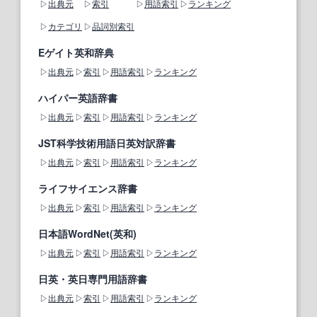
出典元
索引
用語索引
ランキング
カテゴリ
品詞別索引
Eゲイト英和辞典
出典元
索引
用語索引
ランキング
ハイパー英語辞書
出典元
索引
用語索引
ランキング
JST科学技術用語日英対訳辞書
出典元
索引
用語索引
ランキング
ライフサイエンス辞書
出典元
索引
用語索引
ランキング
日本語WordNet(英和)
出典元
索引
用語索引
ランキング
日英・英日専門用語辞書
出典元
索引
用語索引
ランキング