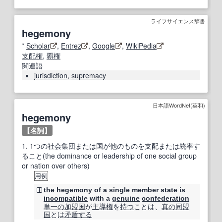
ライフサイエンス辞書
hegemony
*
Scholar
,
Entrez
,
Google
,
WikiPedia
支配権
,
覇権
関連語
jurisdiction
,
supremacy
日本語WordNet(英和)
hegemony
【
名詞
】
1.
1つの社会集団または国が他のものを支配または統率す
ること(the dominance or leadership of one social group
or nation over others)
用例
the hegemony
of a
single
member state
is
incompatible
with a
genuine
confederation
単一の
加盟国
が
主導権
を
持つ
ことは、
真の
同盟
国
とは
矛盾する