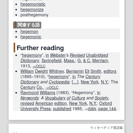
hegemonistic
hegemonize
posthegemony
関連する語
hegemon
hegemonic
Further reading
“
hegemony
”,
in
Webster
’s
Revised
Unabridged
Dictionary
,
Springfield
,
Mass.
:
G.
& C.
Merriam
,
1913
,
.
→OCLC
William
Dwight
Whitney
,
Benjamin
Eli
Smith
,
editors
(
1895–1910
), “
hegemony
”,
in
The
Century
Dictionary
and
Cyclopedia
:
[
…
]
,
New York
,
N.Y.
: The
Century
Co.
,
.
→OCLC
Raymond
Williams
(
1983
), “Hegemony”,
in
Keywords
: A
Vocabulary
of
Culture
and
Society
,
revised
American
edition
,
New York
,
N.Y.
:
Oxford
University Press
,
published
1985
,
,
page
144
.
→
ISBN
ウィキペディア英語版