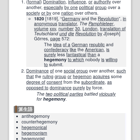
(
formal
)
Domination
,
influence
,
or
authority
over
another,
especially
by one
political
group
over a
society
or by
one
nation
over others.
1820
[
1819
], “
Germany
and the
Revolution
”,
in
anonymous
translator
,
The
Pamphleteer
‎,
volume
xxv
,
number
30
,
London
,
translation of
Teutschland
und
die
Revolution
by
J
[
oseph
]
Görres,
page
572
:
The
idea
of a
German
republic
and
confederacy
like
the
American
,
is
surely
less
fantastical
than
a
hegemony
to which
nobody
is
willing
to
submit.
Dominance
of
one
social group
over another,
such
that
the
ruling
group
or
hegemon
acquires
some
degree of
consent
from the
subordinate
,
as
opposed to
dominance
purely
by
force.
The
two
political
parties
battled
viciously
for
hegemony
.
派生語
antihegemony
counterhegemony
hegemonical
hegemonism
hegemonist