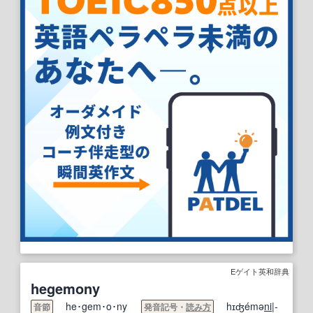
Eゲイト英和辞典
hegemony
he･gem･o･ny
hɪʤémə
ni
|-
音節
発音記号・
読み方