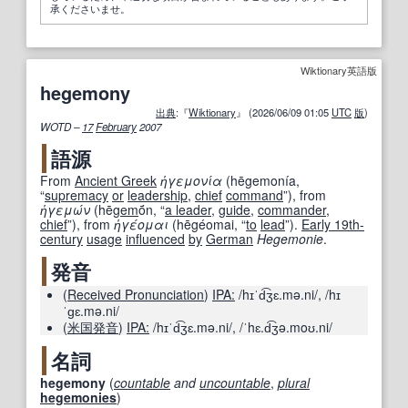
承くださいませ。
Wiktionary英語版
hegemony
出典
:『
Wiktionary
』 (2026/06/09 01:05
UTC
版
)
WOTD –
17
February
2007
語源
From
Ancient Greek
ἡγεμονία
(
hēgemonía
,
“
supremacy
or
leadership
,
chief
command
”
)
, from
ἡγεμών
(
hē
gem
ṓn
,
“
a leader
,
guide
,
commander
,
chief
”
)
, from
ἡγέομαι
(
hēgéomai
,
“
to
lead
”
)
.
Early 19th-
century
usage
influenced
by
German
Hegemonie
.
発音
(
Received Pronunciation
)
IPA:
/hɪˈd͡ʒɛ.mə.ni/
,
/hɪ
ˈɡɛ.mə.ni/
(
米国
発音
)
IPA:
/hɪˈd͡ʒɛ.mə.ni/
,
/ˈhɛ.d͡ʒə.moʊ.ni/
名詞
hegemony
(
countable
and
uncountable
,
plural
hegemonies
)