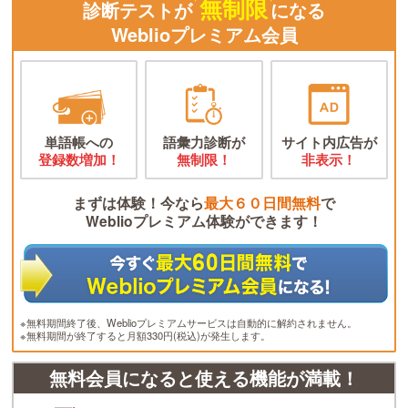
無制限
診断テストが
になる
Weblioプレミアム会員
単語帳への
語彙力診断が
サイト内広告が
登録数増加！
無制限！
非表示！
まずは体験！今なら
最大６０日間無料
で
Weblioプレミアム体験ができます！
※無料期間終了後、Weblioプレミアムサービスは自動的に解約されません。
※無料期間が終了すると月額330円(税込)が発生します。
無料会員になると使える機能が満載！