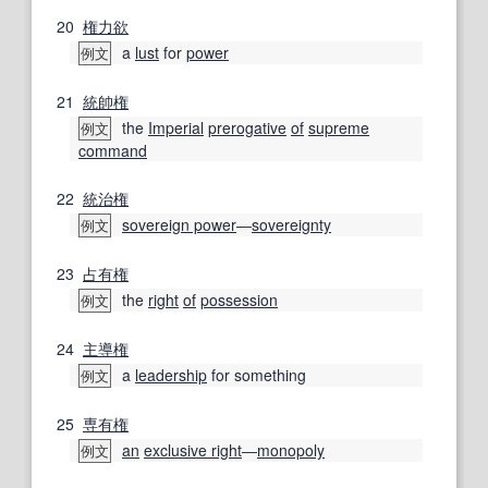
20
権力欲
a
lust
for
power
例文
21
統帥
権
the
Imperial
prerogative
of
supreme
例文
command
22
統治権
sovereign power
―
sovereignty
例文
23
占有権
the
right
of
possession
例文
24
主導権
a
leadership
for something
例文
25
専有権
an
exclusive right
―
monopoly
例文