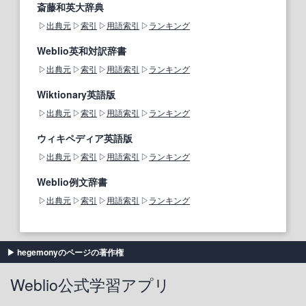
斎藤和英大辞典
出典元
索引
用語索引
ランキング
Weblio英和対訳辞書
出典元
索引
用語索引
ランキング
Wiktionary英語版
出典元
索引
用語索引
ランキング
ウィキペディア英語版
出典元
索引
用語索引
ランキング
Weblio例文辞書
出典元
索引
用語索引
ランキング
hegemonyのページの著作権
Weblio公式学習アプリ