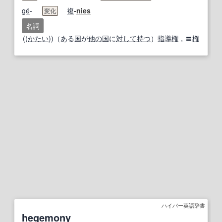
ge
́-
複
-
nies
変化
名詞
((
かたい
))（ある
国
が
他の
国
に
対して
持つ
）
指導
権
，〓
権
ハイパー英語辞書
hegemony