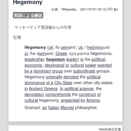
Hegemony
出典:『Wikipedia』 (2011/07/01 02:13 UTC 版)
英語による解説
ウィキペディア英語版からの引用
引用
Hegemony
(
/hɨˈ
gem
əni/
;
/ˈ
hed
ʒɨ
mo
ʊni/
UK
:
US
:
or
/həˈʤ
em
əni/
;
Greek
:
ἡγεμονία
hēgemonía
,
leadership
;
hegemon
leader
)
is
the
political
,
economic
,
ideological
or
cultural
power
exerted
by a
dominant
group
over
subordinate
groups.
Hegemony
originally
denoted
the
political
dominance
of a
City-State
over other city-states
in
Ancient Greece
.
In
political science
, the
denotation
comprehends
the
construct
of
cultural
hegemony,
presented
by
Antonio
Gramsci,
an
Italian
Marxist
philosopher.
Weblio例文辞書