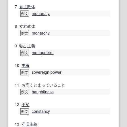
7
君主政体
monarchy
例文
8
立君政体
monarchy
例文
9
独占主義
monopolism
例文
10
主権
sovereign power
例文
11
お
高く
と
まってい
ること
haughtiness
例文
12
不変
constancy
例文
13
守旧
主義