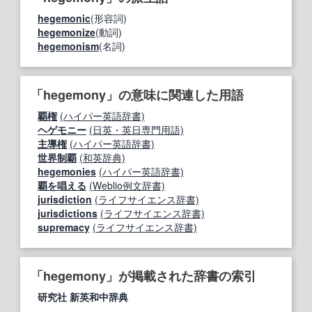
hegemonic
(形容詞)
hegemonize
(動詞)
hegemonism
(名詞)
「hegemony」の意味に関連した用語
覇権
(ハイパー英語辞書)
ヘゲモニー
(日英・英日専門用語)
主導権
(ハイパー英語辞書)
世界制覇
(和英辞典)
hegemonies
(ハイパー英語辞書)
覇を唱える
(Weblio例文辞書)
jurisdiction
(ライフサイエンス辞書)
jurisdictions
(ライフサイエンス辞書)
supremacy
(ライフサイエンス辞書)
「hegemony」が掲載された辞書の索引
研究社 新英和中辞典