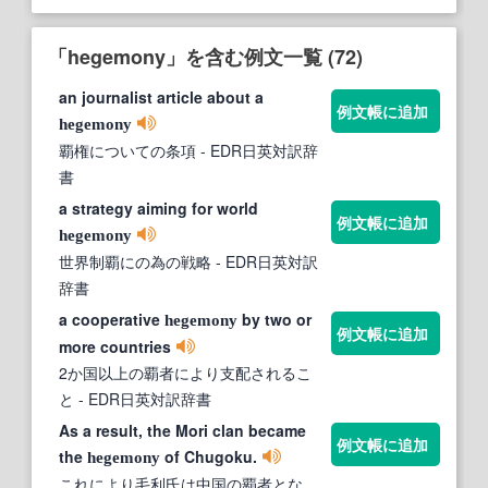
「hegemony」を含む例文一覧 (72)
an journalist article about a
例文帳に追加
hegemony
覇権についての条項
- EDR日英対訳辞
書
a strategy aiming for world
例文帳に追加
hegemony
世界制覇にの為の戦略
- EDR日英対訳
辞書
a cooperative
by two or
hegemony
例文帳に追加
more countries
2か国以上の覇者により支配されるこ
と
- EDR日英対訳辞書
As a result, the Mori clan became
例文帳に追加
the
of Chugoku.
hegemony
これにより毛利氏は中国の覇者とな