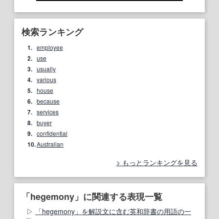
検索ランキング
1.
employee
2.
use
3.
usually
4.
various
5.
house
6.
because
7.
services
8.
buyer
9.
confidential
10.
Australian
もっとランキングを見る
「hegemony」に関連する表現一覧
「hegemony」を解説文に含む英和辞書の用語の一