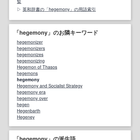
覧
英和辞書の「hegemony」の用語索引
「hegemony」のお隣キーワード
hegemonizer
hegemonizers
hegemonizes
hegemonizing
Hegemon of Thasos
hegemons
hegemony
Hegemony and Socialist Strategy
hegemony era
hegemony over
hegen
Hegenbarth
Hegeney
「hegemony」の派生語