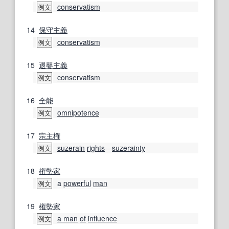
conservatism
例文
14
保守主義
conservatism
例文
15
退嬰
主義
conservatism
例文
16
全能
omnipotence
例文
17
宗主権
suzerain
rights
―
suzerainty
例文
18
権勢
家
a
powerful
man
例文
19
権勢
家
a man
of
influence
例文