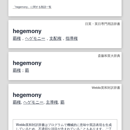
「hegemony」に関する類語一覧
日英・英日専門用語辞書
hegemony
覇権
，
ヘゲモニー
，
支配権
，
指導
権
斎藤和英大辞典
hegemony
覇権
；
覇
Weblio英和対訳辞書
hegemony
覇権
,
ヘゲモニー
,
主導権
,
覇
Weblio英和対訳辞書はプログラムで機械的に意味や英語表現を生成
しているため、不適切な項目が含まれていることもあります。ご了