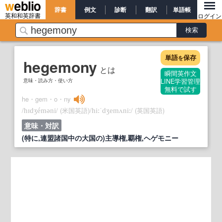
辞書
例文
診断
翻訳
単語帳
英和和英辞書
ログイン
単語
保存
を
hegemony
とは
瞬間英作文
意味・読み方・使い方
LINE学習管理
無料で試す
he・gem・o・ny
/
/
(米国英語)
/
/
(英国英語)
hɪdʒéməni
hi:ˈdʒemʌni:
意味・対訳
(特に,連盟諸国中の大国の)主導権,覇権,ヘゲモニー