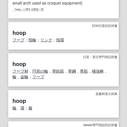
small arch used as croquet equipment)
「hoop」に関する類語一覧
EDR日英対訳辞書
hoop
フープ
；
指輪
；
リング
；
指環
日英・英日専門用語辞書
hoop
フープ材
，
円形の
輪
，
帯鉄筋
，
帯鋼
，
帯筋
，
補強
棒
，
輪
，
金輪
，
フープ
斎藤和英大辞典
hoop
輪
、
環
；
箍
Weblio専門用語対訳辞書