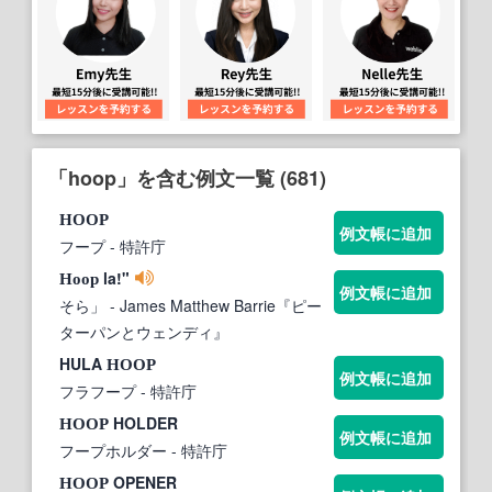
「hoop」を含む例文一覧 (681)
HOOP
例文帳に追加
フープ
- 特許庁
la!"
Hoop
例文帳に追加
そら」
- James Matthew Barrie『ピー
ターパンとウェンディ』
HULA
HOOP
例文帳に追加
フラフープ
- 特許庁
HOLDER
HOOP
例文帳に追加
フープホルダー
- 特許庁
OPENER
HOOP