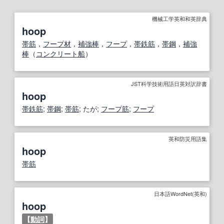
機械工学英和和英辞典
hoop
帯筋
，
フープ材
，
補強
棒
，
フープ
，
帯鉄筋
，
帯鋼
，
補強
棒
（
コンクリート船
）
JST科学技術用語日英対訳辞書
hoop
帯鉄筋
;
帯鋼
;
帯筋
; たが;
フープ筋
;
フープ
英和防災用語集
hoop
帯筋
日本語WordNet(英和)
hoop
【
動詞
】