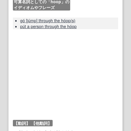
可算名詞としての「hoop」の
イディオムやフレーズ
gó [júmp] through the hóop(s)
pút a person through the hóop
【動詞】
【他動詞】