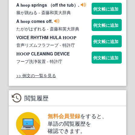
A
springs （off the tub）.
hoop
例文帳に追加
箍が跳ねる
- 斎藤和英大辞典
A
comes off.
hoop
例文帳に追加
たががはずれる
- 斎藤和英大辞典
VOICE RHYTHM HULA
HOOP
例文帳に追加
音声リズムフラフープ
- 特許庁
CLEANING DEVICE
HOOP
例文帳に追加
フープ洗浄装置
- 特許庁
>> 例文の一覧を見る
閲覧履歴
をすると、
無料会員登録
単語の閲覧履歴を
確認できます。