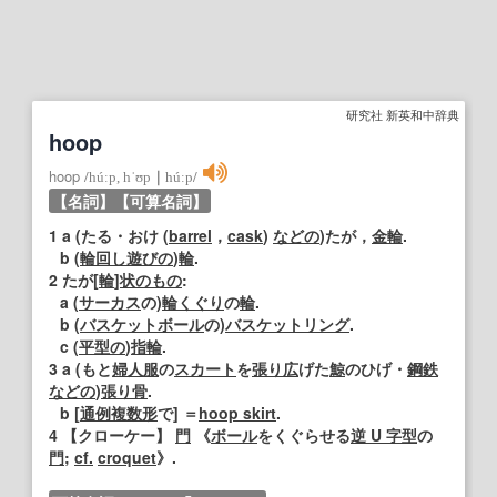
研究社 新英和中辞典
hoop
hoop
/
húːp, hˈʊp
｜
húːp
/
【名詞】
【可算名詞】
1
a (たる・おけ (
barrel
，
cask
)
などの
)たが，
金輪
.
b (
輪回し
遊びの
)
輪
.
2
たが[
輪
]
状
のもの
:
a (
サーカス
の)
輪
くぐり
の
輪
.
b (
バスケットボール
の)
バスケットリング
.
c (
平
型の
)
指輪
.
3
a (もと
婦人服
の
スカート
を
張り
広
げた
鯨
のひげ・
鋼鉄
などの
)
張り
骨
.
b [
通例
複数形
で] ＝
hoop skirt
.
4
【
クローケー
】
門
《
ボール
をくぐらせる
逆 U 字型
の
門
;
cf.
croquet
》.