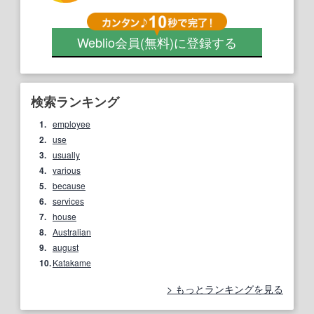
Weblio会員
(無料)
に登録する
検索ランキング
1.
employee
2.
use
3.
usually
4.
various
5.
because
6.
services
7.
house
8.
Australian
9.
august
10.
Katakame
もっとランキングを見る