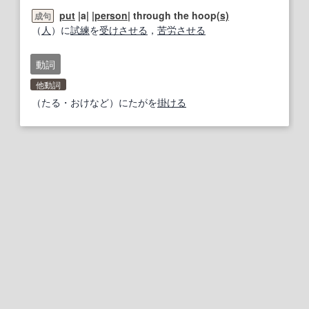
put
|a| |
person
| through the hoop
(s)
成句
（
人
）に
試練
を
受けさせる
，
苦労
させる
動詞
他動詞
（たる・おけなど）にたがを
掛ける