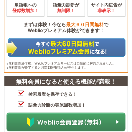
単語帳への
語彙力診断が
サイト内広告が
登録数増加！
無制限！
非表示！
まずは体験！今なら
最大６０日間無料
で
Weblioプレミアム体験ができます！
※無料期間終了後、Weblioプレミアムサービスは自動的に解約されません。
※無料期間が終了すると月額330円(税込)が発生します。
無料会員になると使える機能が満載！
検索履歴を保存できる！
語彙力診断の実施回数増加！