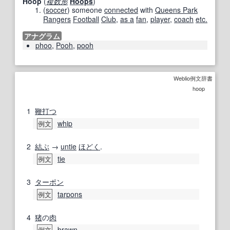
Hoop
(
複数形
Hoops
)
(
soccer
)
someone
connected
with
Queens Park
Rangers
Football
Club
,
as a
fan
,
player
,
coach
etc.
アナグラム
phoo
,
Pooh
,
pooh
Weblio例文辞書
hoop
1
鞭打つ
whip
例文
2
結ぶ
→
untie
ほどく
.
tie
例文
3
ターポン
tarpons
例文
4
猪
の
肉
brawn