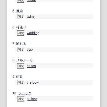
例文
5
麻糸
twine
例文
6
弾
送り
wadding
例文
7
陥れる
trap
例文
8
メルルーサ
hakes
例文
9
艦首
the
bow
例文
10
ポラック
pollack
例文