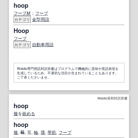
hoop
フープ材
；
フープ
金型用語
カテゴリ
Hoop
フープ
自動車用語
カテゴリ
Weblio専門用語対訳辞書はプログラムで機械的に意味や英語表現を
生成しているため、不適切な項目が含まれていることもあります。
ご了承くださいませ。
Weblio英和対訳辞書
hoop
箍
を
嵌める
hoop
箍
, 𥶡, 笟,
輪
,
環
,
帯筋
,
フープ