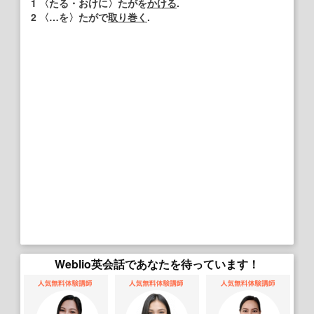
1
〈たる・おけに〉たがを
かける
.
2
〈…を〉たがで
取り巻く
.
Weblio英会話であなたを待っています！