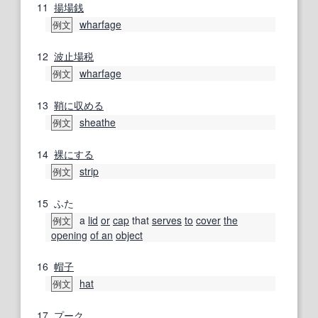
11
揚場
銭
wharfage
例文
12
波止場
税
wharfage
例文
13
鞘に収める
sheathe
例文
14
裸にする
strip
例文
15
ふた
a
lid
or
cap
that
serves
to
cover
the
例文
opening
of an
object
16
帽子
hat
例文
17
プーク