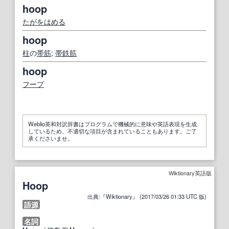
hoop
たがをはめる
hoop
柱
の
帯筋
;
帯鉄筋
hoop
フープ
Weblio英和対訳辞書はプログラムで機械的に意味や英語表現を生成
しているため、不適切な項目が含まれていることもあります。ご了
承くださいませ。
Wiktionary英語版
Hoop
出典:『Wiktionary』 (2017/03/26 01:33 UTC 版)
語源
名詞