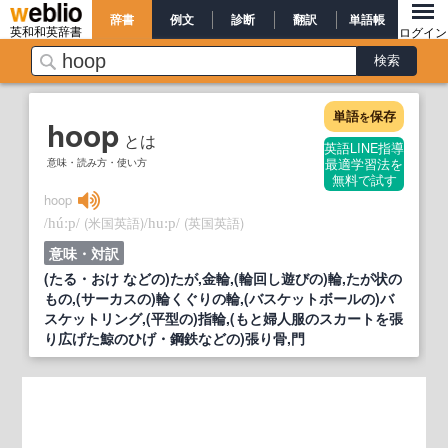
辞書
例文
診断
翻訳
単語帳
英和和英辞書
ログイン
単語
保存
を
hoop
とは
英語LINE指導
意味・読み方・使い方
最適学習法を
無料で試す
hoop
/
/
(米国英語)
/
/
(英国英語)
húːp
hu:p
意味・対訳
(たる・おけ などの)たが,金輪,(輪回し遊びの)輪,たが状の
もの,(サーカスの)輪くぐりの輪,(バスケットボールの)バ
スケットリング,(平型の)指輪,(もと婦人服のスカートを張
り広げた鯨のひげ・鋼鉄などの)張り骨,門