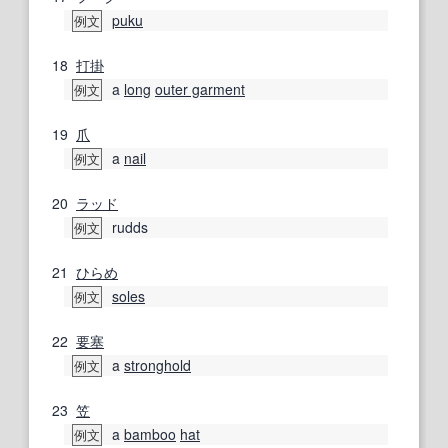
puku
例文
18
打掛
a
long
outer garment
例文
19
爪
a
nail
例文
20
ラッド
rudds
例文
21
ひらめ
soles
例文
22
要塞
a
stronghold
例文
23
笠
a
bamboo
hat
例文