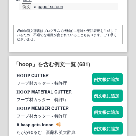
a
paper screen
例文
Weblio例文辞書はプログラムで機械的に意味や英語表現を生成して
いるため、不適切な項目が含まれていることもあります。ご了承く
ださいませ。
「hoop」を含む例文一覧 (681)
CUTTER
HOOP
例文帳に追加
フープ材カッター
- 特許庁
MATERIAL CUTTER
HOOP
例文帳に追加
フープ材カッター
- 特許庁
MEMBER CUTTER
HOOP
例文帳に追加
フープ材カッター
- 特許庁
A
gets loose.
hoop
例文帳に追加
たががゆるむ
- 斎藤和英大辞典