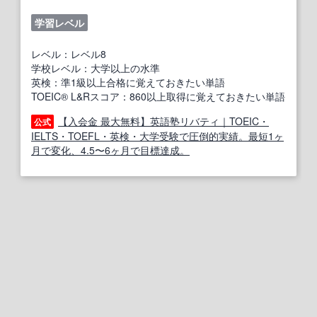
学習レベル
レベル：レベル8
学校レベル：大学以上の水準
英検：準1級以上合格に覚えておきたい単語
TOEIC® L&Rスコア：860以上取得に覚えておきたい単語
【入会金 最大無料】英語塾リバティ｜TOEIC・
公式
IELTS・TOEFL・英検・大学受験で圧倒的実績。最短1ヶ
月で変化、4.5〜6ヶ月で目標達成。