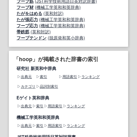
フープ筋
(JST科学技術用語日英対訳辞書)
フープ材
(機械工学英和和英辞典)
たがをはめる
(英和対訳)
たが張応力
(機械工学英和和英辞典)
フープ応力
(機械工学英和和英辞典)
帯鉄筋
(英和対訳)
フープテンドン
(脱原発和英小辞典)
「hoop」が掲載された辞書の索引
研究社 新英和中辞典
出典元
索引
用語索引
ランキング
カテゴリ
品詞別索引
Eゲイト英和辞典
出典元
索引
用語索引
ランキング
機械工学英和和英辞典
出典元
索引
用語索引
ランキング
JST科学技術用語日英対訳辞書