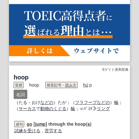
Eゲイト英和辞典
hoop
hoop
hu
́ːp
音節
発音記号・
読み方
名詞
（たる・おけ
などの
）たが；（
フラフープ
などの
）
輪
；
（
サーカス
で
動物の
くぐる
）
輪
；≪ﾊﾞｽｹ≫
リング
go
[
jump
] through the hoop
(s)
成句
試練
を受ける
，
苦労する