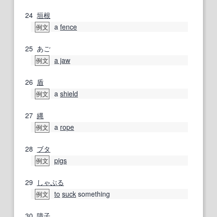
24
垣根
a
fence
例文
25
あご
a jaw
例文
26
盾
a
shield
例文
27
縄
a
rope
例文
28
ブタ
pigs
例文
29
しゃぶる
to
suck
something
例文
30
障子