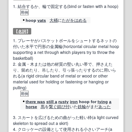
1.
結合するか、輪で固定する(bind or fasten with a hoop)
用例
大桶
に
たがをはめる
hoop
vats
【
名詞
】
1.
プレーヤがバスケットボールをシュートするネットの
付いた水平で円形の金属輪(horizontal circular metal hoop
supporting a net through which players try to throw the
basketball)
2.
金属・木または他の材質の堅い丸い帯で、押さえた
り、留めたり、吊したり、引っ張ったりするのに用いら
れる(a rigid circular band of metal or wood or other
material used for holding or fastening or hanging or
pulling)
用例
there was
still a
rusty
iron
hoop for
tying
a
馬
を
繋ぐ
錆び
付
いた
鉄輪
がまだ
あった
horse
3.
スカートを広げるための曲がった軽い枠(a light curved
skeleton to spread out a skirt)
4.
クロッケーの設備として使用される小さいアーチ(a