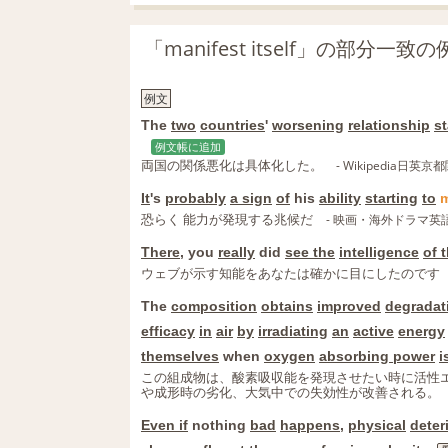
「manifest itself」の部分一
例文
The
two
countries
'
worsening
relationship
st
例文帳に追加
両国の関係悪化は具体化した。
- Wikipedia日
It
's
probably
a sign
of
his
ability
starting
to
m
恐らく 能力が発現する兆候だ
- 映画・海外ドラマ英
There
, you
really
did
see the
intelligence
of 
ウェブが示す知能をあなたは確かに目にしたのです
The
composition
obtains
improved
degradat
efficacy
in
air
by
irradiating
an
active
energy
themselves
when
oxygen
absorbing power
i
この組成物は、酸素吸収能を発現させたい時に活性
や成形時の劣化、大気中での失効性が改善される。
Even if
nothing
bad
happens
,
physical
deter