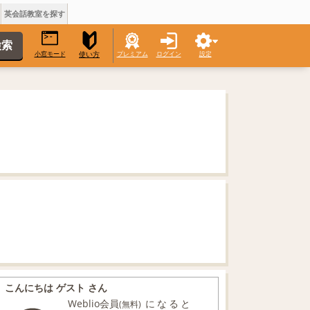
英会話教室を探す
小窓モード
プレミアム
ログイン
設定
使い方
こんにちは ゲスト さん
Weblio会員
になると
(無料)