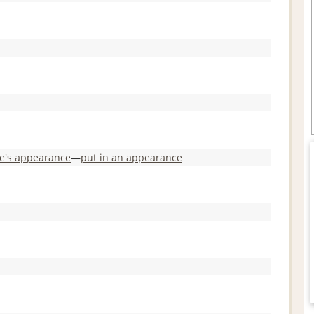
e's appearance
―
put in an appearance