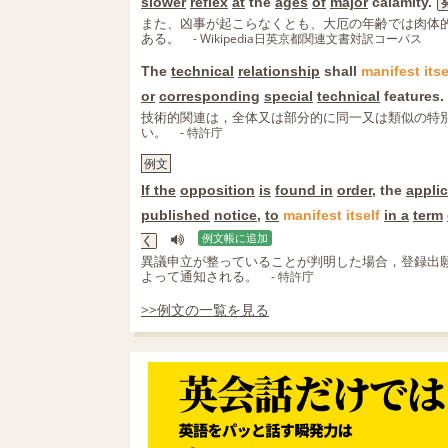
slower
reflex
at
the
ages
of
major
calamity.
また、凶事が起こらなくとも、大厄の年齢では肉体
ある。
- Wikipedia日英京都関連文書対訳コーパス
The
technical
relationship
shall
manifest
itse
or
corresponding
special
technical
features.
技術的関連は，全体又は部分的に同一又は類似の特
い。
- 特許庁
例文
If the
opposition
is
found in
order
, the
appli
published
notice
,
to
manifest
itself
in a
term
例文帳に追加
く
異議申立が整っていることが判明した場合，登録出願
よって通知される。
- 特許庁
>>例文の一覧を見る