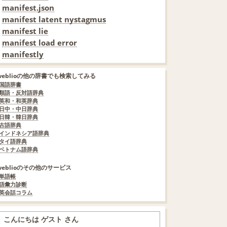
manifest.json
manifest latent nystagmus
manifest lie
manifest load error
manifestly
weblioの他の辞書でも検索してみる
国語辞書
類語・反対語辞典
英和・和英辞典
日中・中日辞典
日韓・韓日辞典
古語辞典
インドネシア語辞典
タイ語辞典
ベトナム語辞典
weblioのその他のサービス
単語帳
語彙力診断
英会話コラム
こんにちは ゲスト さん