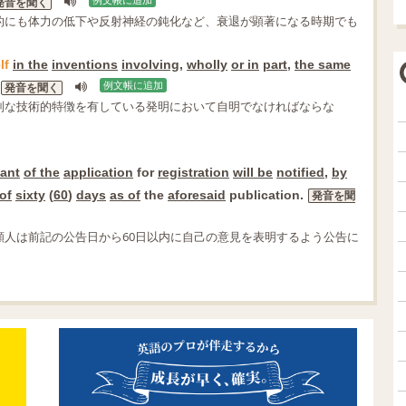
例文帳に追加
発音を聞く
的にも体力の低下や反射神経の鈍化など、衰退が顕著になる時期でも
lf
in the
inventions
involving
,
wholly
or in
part
,
the same
例文帳に追加
発音を聞く
別な技術的特徴を有している発明において自明でなければならな
cant
of the
application
for
registration
will be
notified
,
by
of
sixty
(
60
)
days
as of
the
aforesaid
publication.
発音を聞
人は前記の公告日から60日以内に自己の意見を表明するよう公告に