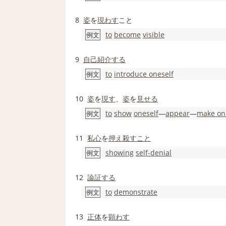
8
姿
を
現わす
こと
to
become
visible
例文
9
自己紹介する
to
introduce oneself
例文
10
姿
を
現す
、
姿
を
見せる
to
show
oneself
―
appear
―
make on
例文
11
私心
を
押え
殺すこと
showing
self-denial
例文
12
論証する
to
demonstrate
例文
13
正体
を
顕わす