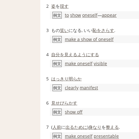
2
姿
を
現す
to
show
oneself
―
appear
例文
3
もの
笑い
になる, いい
恥をさらす
.
make a show of oneself
例文
4
自分を
見えるようにする
make oneself
visible
例文
5
はっきり
明らか
clearly
manifest
例文
6
見せびらかす
show off
例文
7
(
人前
に
出る
ために
)
身なり
を
整える
.
make oneself
presentable
例文