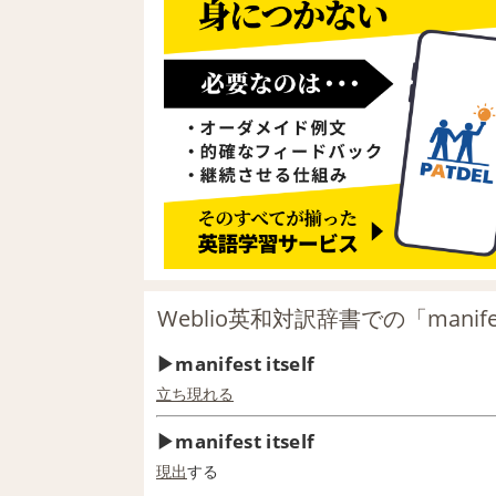
Weblio英和対訳辞書での「manifes
manifest itself
立ち現れる
manifest itself
現出
する