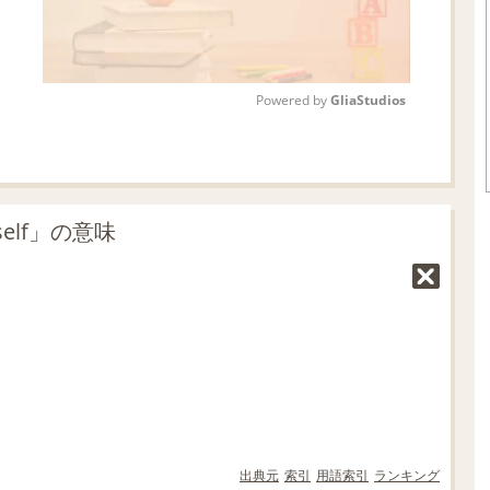
Powered by 
GliaStudios
M
u
t
self」の意味
e
出典元
索引
用語索引
ランキング