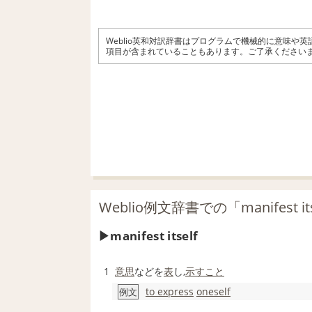
Weblio英和対訳辞書はプログラムで機械的に意味や
項目が含まれていることもあります。ご了承ください
Weblio例文辞書での「manifest 
manifest itself
1
意思
などを
表
し,
示すこと
to express
oneself
例文