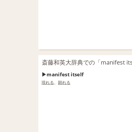
斎藤和英大辞典での「manifest it
manifest itself
現れる
、
顕れる