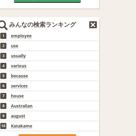
みんなの検索ランキング
employee
1
use
2
usually
3
various
4
because
5
services
6
house
7
Australian
8
august
9
Katakame
10