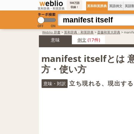
506万語
英和和英辞典
英語例文
英語
収録！
英和辞典・和英辞典
Weblio 辞書
>
英和辞典・和英辞典
>
斎藤和英大辞典
>
manif
意味
例文
(17件)
manifest itselfと
方・使い方
立ち現れる、現出する
意味・対訳