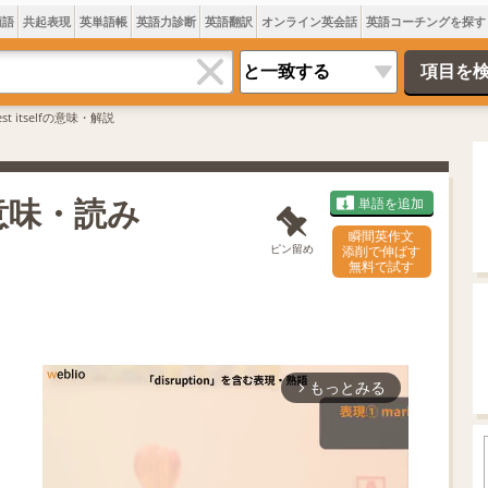
類語
共起表現
英単語帳
英語力診断
英語翻訳
オンライン英会話
英語コーチングを探す
est itselfの意味・解説
は 意味・読み
単語を追加
瞬間英作文
ピン留め
添削で伸ばす
無料で試す
もっとみる
arrow_forward_ios