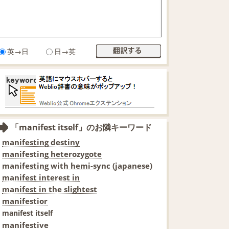
英→日
日→英
「manifest itself」のお隣キーワード
manifesting destiny
manifesting heterozygote
manifesting with hemi-sync (japanese)
manifest interest in
manifest in the slightest
manifestior
manifest itself
manifestive