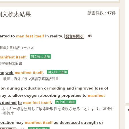
致の例文検索結果
該当件数 :
17
件
arted
to
manifest
itself
in
reality.
発音を聞く
英京都関連文書対訳コーパス
anifest
itself
.
例文帳に追加
語字幕翻訳辞書
the
web
manifest
itself
.
例文帳に追加
- 映画・海外ドラマ英語字幕翻訳辞書
ion
during
production
or
molding
and
improved
loss
of
ray
to
allow
oxygen
absorbing
properties
to
manifest
s desired
to
manifest
itself
.
例文帳に追加
エネルギー線を照射して酸素吸収性を発現させることにより、製造中
- 特許庁
ioration
may
manifest
itself
as
decreased
strength
or