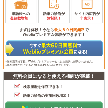
単語帳への
語彙力診断が
サイト内広告が
登録数増加！
無制限！
非表示！
まずは体験！今なら
最大６０日間無料
で
Weblioプレミアム体験ができます！
※無料期間終了後、Weblioプレミアムサービスは自動的に解約されません。
※無料期間が終了すると月額330円(税込)が発生します。
無料会員になると使える機能が満載！
検索履歴を保存できる！
語彙力診断の実施回数増加！