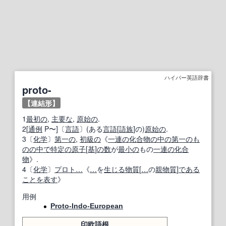
ハイパー英語辞書
proto-
【連結形】
1
最初の
,
主要な
,
原始の
.
2[
通例
P〜]〔
言語
〕(ある
言語
[
語族
]の)
原始の
.
3〔
化学
〕
第一の
,
初級の
《
一連の
化合物
の中の
第一の
も
のの
中で
特定の
原子
[
基
]
の数
が
最小の
もの
一連の
化合
物
》.
4〔
化学
〕
プロト
…
《
…
を
生じる
物質
[
…
の
親
物質
]
である
こと
を表す
》
用例
Proto-Indo-European
印欧語
根