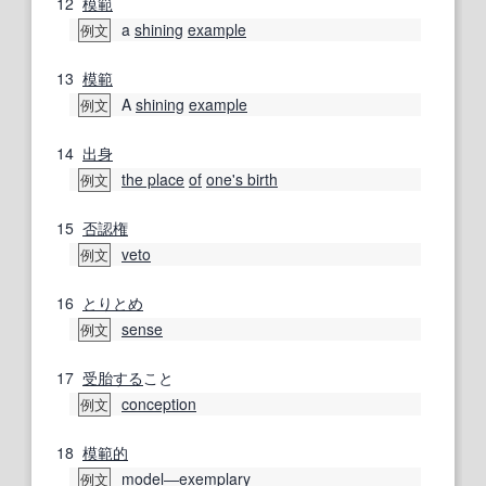
12
模範
a
shining
example
例文
13
模範
A
shining
example
例文
14
出身
the place
of
one's birth
例文
15
否認権
veto
例文
16
とりとめ
sense
例文
17
受胎する
こと
conception
例文
18
模範的
model
―
exemplary
例文