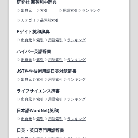
研究社 新英和中辞典
出典元
索引
用語索引
ランキング
カテゴリ
品詞別索引
Eゲイト英和辞典
出典元
索引
用語索引
ランキング
ハイパー英語辞書
出典元
索引
用語索引
ランキング
JST科学技術用語日英対訳辞書
出典元
索引
用語索引
ランキング
ライフサイエンス辞書
出典元
索引
用語索引
ランキング
日本語WordNet(英和)
出典元
索引
用語索引
ランキング
日英・英日専門用語辞書