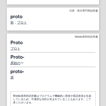
日英・英日専門用語辞書
proto
前
，
プロト
Weblio英和対訳辞書
Proto
プロト
Proto-
原始の
ー
proto-
原
Weblio英和対訳辞書はプログラムで機械的に意味や英語表現を生成
しているため、不適切な項目が含まれていることもあります。ご了
承くださいませ。