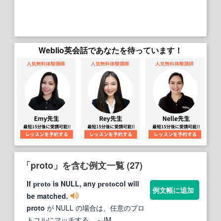
Weblio英会話であなたを待っています！
「proto」を含む例文一覧 (27)
If
is NULL, any
col will
proto
proto
例文帳に追加
be matched.
proto
が NULL の場合は、任意のプロ
トコルにマッチする。
- JM