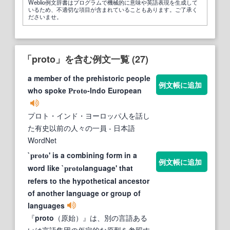
Weblio例文辞書はプログラムで機械的に意味や英語表現を生成して
いるため、不適切な項目が含まれていることもあります。ご了承く
ださいませ。
「proto」を含む例文一覧 (27)
a member of the prehistoric people
例文帳に追加
who spoke
-Indo European
Proto
プロト・インド・ヨーロッパ人を話し
た有史以前の人々の一員
- 日本語
WordNet
`
' is a combining form in a
proto
例文帳に追加
word like `
language' that
proto
refers to the hypothetical ancestor
of another language or group of
languages
『
proto
（原始）』は、別の言語ある
いは言語集団の仮定的な原型を参照す