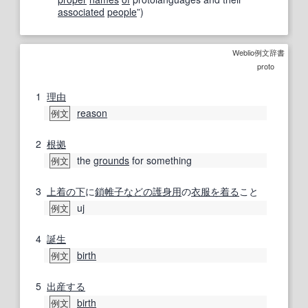
associated
people
”
)
Weblio例文辞書
proto
1
理由
reason
例文
2
根拠
the
grounds
for something
例文
3
上着
の下
に
鎖帷子
などの
護身用
の
衣服
を着る
こと
uj
例文
4
誕生
birth
例文
5
出産する
birth
例文