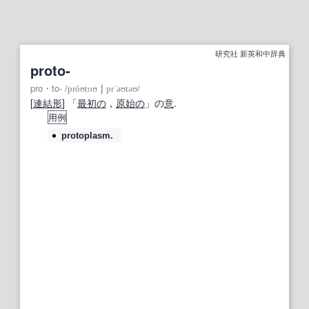
研究社 新英和中辞典
proto‐
pro・to‐
/
próʊṭoʊ
｜
prˈəʊtəʊ
/
[
連結
形
] 「
最初の
，
原始の
」の
意
.
用例
protoplasm.