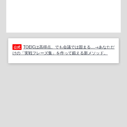
TOEICは高得点。でも会議では固まる…→あなただ
公式
けの「実戦フレーズ集」を作って鍛える新メソッド。