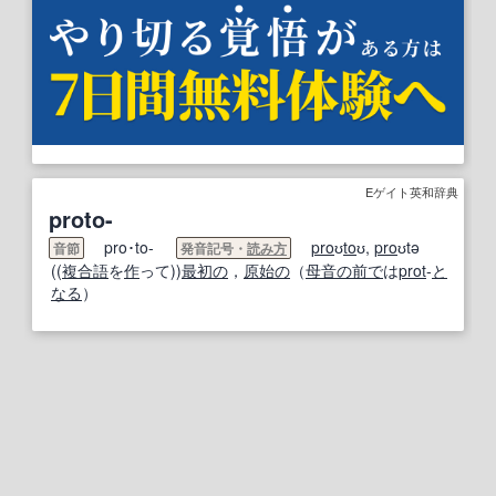
Eゲイト英和辞典
proto-
pro･to-
pro
ʊ
to
ʊ,
pro
ʊtə
音節
発音記号・
読み方
((
複合語
を
作
って))
最初の
，
原始の
（
母音
の前で
は
prot
‐
と
なる
）