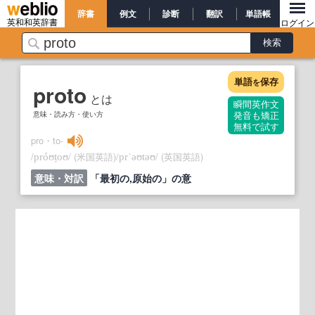
辞書
例文
診断
翻訳
単語帳
英和和英辞書
ログイン
単語
保存
を
proto
とは
瞬間英作文
意味・読み方・使い方
発音も矯正
無料で試す
pro・to‐
/
/
(米国英語)
/
/
(英国英語)
próʊṭoʊ
prˈəʊtəʊ
意味・対訳
「最初の,原始の」の意