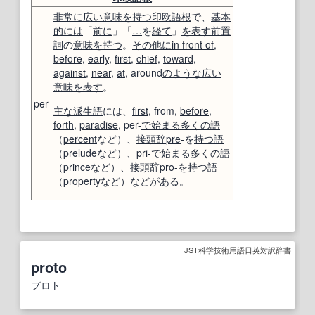
非常に
広い
意味を持つ
印欧語
根
で、
基本
的には
「
前に
」「
…
を
経て
」
を表す
前置
詞
の
意味を持つ
。
その他に
in front of
,
before
,
early
,
first
,
chief
,
toward
,
against
,
near
,
at
, around
のような
広い
意味
を表す
。
per
主な
派生語
には、
first
, from,
before
,
forth
,
paradise
, per-
で始まる
多くの
語
（
percent
など）、
接頭辞
pre
-を
持つ
語
（
prelude
など）、
pri
-
で始まる
多くの
語
（
prince
など）、
接頭辞
pro
-を
持つ
語
（
property
など）など
がある
。
JST科学技術用語日英対訳辞書
proto
プロト