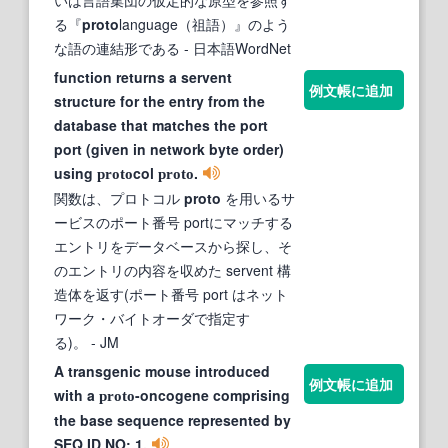
る『
proto
language（祖語）』のよう
な語の連結形である
- 日本語WordNet
function returns a servent
例文帳に追加
structure for the entry from the
database that matches the port
port (given in network byte order)
using
col
.
proto
proto
関数は、プロトコル
proto
を用いるサ
ービスのポート番号 portにマッチする
エントリをデータベースから探し、そ
のエントリの内容を収めた servent 構
造体を返す(ポート番号 port はネット
ワーク・バイトオーダで指定す
る)。
- JM
A transgenic mouse introduced
例文帳に追加
with a
-oncogene comprising
proto
the base sequence represented by
SEQ ID NO: 1.