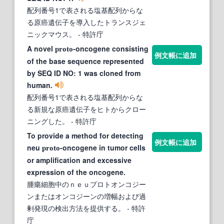
配列番号1で表される塩基配列からな
る原癌遺伝子を導入したトランスジェ
ニックマウス。
- 特許庁
A novel
-oncogene consisting
proto
例文帳に追加
of the base sequence represented
by SEQ ID NO: 1 was cloned from
human.
配列番号1で表される塩基配列からな
る新規な原癌遺伝子をヒトからクロー
ニングした。
- 特許庁
To provide a method for detecting
例文帳に追加
neu
-oncogene in tumor cells
proto
or amplification and excessive
expression of the oncogene.
腫瘍細胞中のｎｅｕプロトオンコジー
ンまたはオンコジーンの増幅および過
剰発現の検出方法を提供する。
- 特許
庁