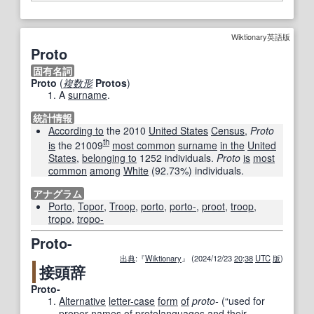
Wiktionary英語版
Proto
固有名詞
Proto
(
複数形
Protos
)
A
surname
.
統計情報
According to
the 2010
United States
Census
,
Proto
th
is
the 21009
most common
surname
in the
United
States
,
belonging to
1252 individuals.
Proto
is
most
common
among
White
(92.73%) individuals.
アナグラム
Porto
,
Topor
,
Troop
,
porto
,
porto-
,
proot
,
troop
,
tropo
,
tropo-
Proto-
出典
:『
Wiktionary
』 (2024/12/23
20
:
38
UTC
版
)
接頭辞
Proto-
Alternative
letter-case
form
of
proto-
(
“
used for
proper
names
of
protolanguages and their