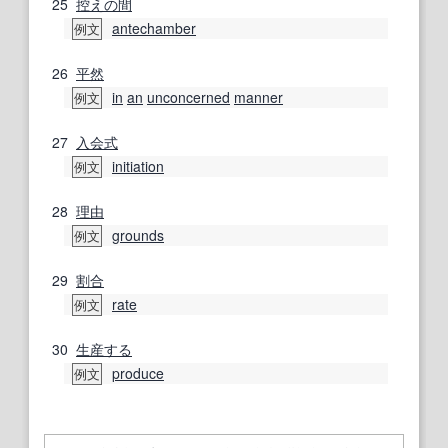
25
控えの間
antechamber
例文
26
平然
in
an
unconcerned
manner
例文
27
入会式
initiation
例文
28
理由
grounds
例文
29
割合
rate
例文
30
生産する
produce
例文