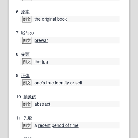
6
原本
the original
book
例文
7
戦前の
prewar
例文
8
先頭
the
top
例文
9
正体
one's
true
identity
or
self
例文
10
抽象的
abstract
例文
11
先般
a
recent
period of time
例文