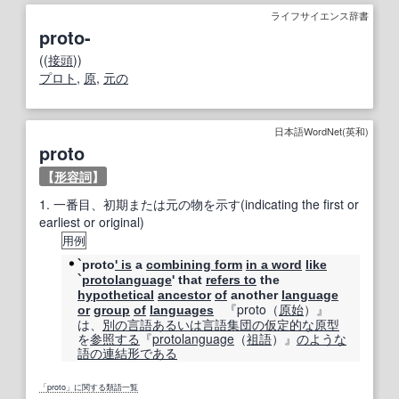
ライフサイエンス辞書
proto-
((
接頭
))
プロト
,
原
,
元の
日本語WordNet(英和)
proto
【
形容詞
】
1.
一番目、初期または元の物を示す(indicating the first or
earliest or original)
用例
`proto
' is
a
combining form
in a word
like
`
protolanguage
' that
refers to
the
hypothetical
ancestor
of
another
language
『proto（
原始
）』
or
group
of
languages
は、
別の
言語
あるいは
言語
集団の
仮定
的な
原型
を
参照する
『
protolanguage
（
祖語
）』
のような
語
の連結形
である
「proto」に関する類語一覧