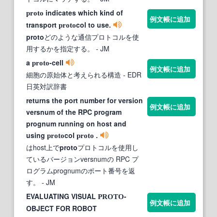
indicates which kind of
proto
例文帳に追加
transport
col to use.
proto
proto
どのような通信プロトコルを使
用するかを指定する。
- JM
a
-cell
proto
例文帳に追加
細胞の原始体と考えられる構造
- EDR
日英対訳辞書
returns the port number for version
例文帳に追加
versnum of the RPC program
prognum running on host and
using
col
.
proto
proto
はhost上で
proto
プロトコルを使用し
ているバージョンversnumの RPC プ
ログラムprognumのポート番号を返
す。
- JM
EVALUATING VISUAL
-
PROTO
例文帳に追加
OBJECT FOR ROBOT