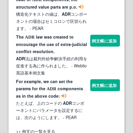
structured value parts are p.o.
構造化テキストの値は、
ADR
コンポー
ネントの場合はセミコロンで区切られ
ます。
- PEAR
The
law was created to
ADR
例文帳に追加
encourage the use of extra-judicial
conflict resolution.
ADR
法は裁判外紛争解決手続の利用を
促進する為に作られました。
- Weblio
英語基本例文集
For example, we can set the
例文帳に追加
params for the
components
ADR
as in the above code:
たとえば、上のコードの
ADR
コンポ
ーネントにパラメータを設定するに
は、次のようにします。
- PEAR
>> 例文の一覧を見る