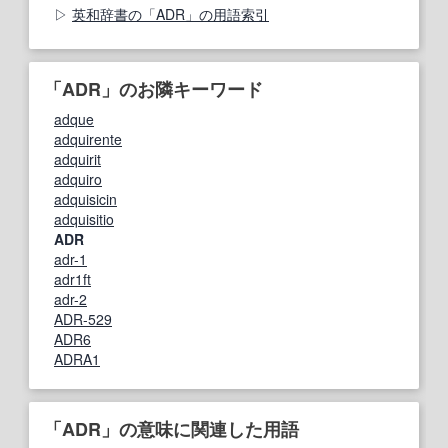
英和辞書の「ADR」の用語索引
「ADR」のお隣キーワード
adque
adquirente
adquirit
adquiro
adquisicin
adquisitio
ADR
adr-1
adr1ft
adr-2
ADR-529
ADR6
ADRA1
「ADR」の意味に関連した用語