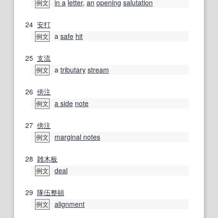
in a
letter
,
an
opening
salutation
例文
24
安打
a
safe
hit
例文
25
支流
a
tributary
stream
例文
26
傍注
a side
note
例文
27
傍注
marginal notes
例文
28
雑木
板
deal
例文
29
隊伍
整頓
alignment
例文