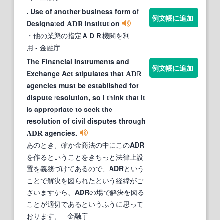
. Use of another business form of
例文帳に追加
Designated
Institution
ADR
・他の業態の指定
ＡＤＲ
機関を利
用
- 金融庁
The Financial Instruments and
例文帳に追加
Exchange Act stipulates that
ADR
agencies must be established for
dispute resolution, so I think that it
is appropriate to seek the
resolution of civil disputes through
agencies.
ADR
あのとき、確か金商法の中にこの
ADR
を作るということをきちっと法律上設
置を義務づけてあるので、
ADR
という
ことで解決を図られたという経緯がご
ざいますから、
ADR
の場で解決を図る
ことが適切であるというふうに思って
おります。
- 金融庁