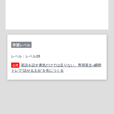
学習レベル
レベル：レベル28
英語を話す勇気だけでは足りない。専用英文×瞬間
公式
トレで“話せる土台”を先につくる