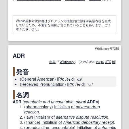
Weblio英和対訳辞書はプログラムで機械的に意味や英語表現を生成
しているため、不適切な項目が含まれていることもあります。ご了
承くださいませ。
Wiktionary英語版
ADR
出典
:『
Wiktionary
』 (2025/03/28
23
:
16
UTC
版
)
発音
(
General American
)
IPA:
/eɪ
di
ˈɑɹ/
(
Received Pronunciation
)
IPA:
/eɪ
di
ː ˈɑː/
名詞
ADR
(
countable
and
uncountable
,
plural
ADRs
)
(
pharmacology
)
Initialism
of
adverse drug
reaction
.
(
law
)
Initialism
of
alternative dispute resolution
.
(
finance
)
Initialism
of
American depositary receipt
.
(
broadcasting
,
uncountable
)
Initialism
of
automatic