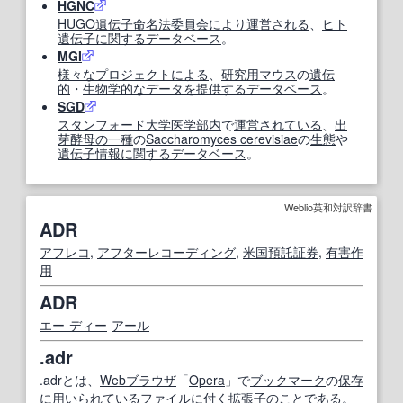
HGNC
HUGO
遺伝子命名法
委員会
により
運営
される
、
ヒト
遺伝子
に関する
データベース
。
MGI
様々な
プロジェクト
による
、
研究
用
マウス
の
遺伝
的
・
生物学的な
データ
を提供する
データベース
。
SGD
スタンフォード大学
医学部
内
で
運営
されている
、
出
芽酵母
の一種
の
Saccharomyces cerevisiae
の
生態
や
遺伝子情報
に関する
データベース
。
Weblio英和対訳辞書
ADR
アフレコ
,
アフターレコーディング
,
米国預託証券
,
有害作
用
ADR
エー‐ディー
‐
アール
.adr
.adrとは、
Web
ブラウザ
「
Opera
」で
ブックマーク
の
保存
に
用いられている
ファイル
に
付く
拡張子
の
ことで
ある。