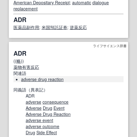
American Depositary Receipt
;
automatic
dialogue
replacement
ADR
医薬品副作用
;
米国預託証券
;
逆
薬
反応
ライフサイエンス辞書
ADR
((
略
))
薬物有害反応
関連語
adverse drug reaction
同義語（異表記）
ADR
adverse
consequence
Adverse
Drug
Event
Adverse Drug Reaction
adverse event
adverse outcome
Drug
Side Effect