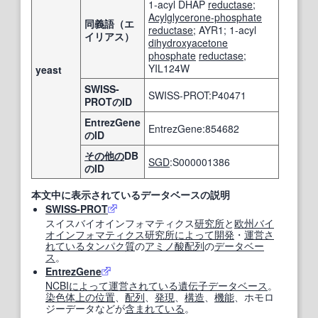
1-acyl DHAP
reductase
;
Acylglycerone-phosphate
同義語（エ
reductase
; AYR1; 1-acyl
イリアス）
dihydroxyacetone
phosphate
reductase
;
YIL124W
yeast
SWISS-
SWISS-PROT:P40471
PROTのID
EntrezGene
EntrezGene:854682
のID
その他の
DB
SGD
:S000001386
のID
本文中に表示されているデータベースの説明
SWISS-PROT
スイスバイオインフォマティクス
研究所
と
欧州
バイ
オインフォマティクス
研究所
によって
開発
・
運営
さ
れている
タンパク質
の
アミノ酸配列
の
データベー
ス
。
EntrezGene
NCBI
によって
運営
されている
遺伝子データベース
。
染色体
上の
位置
、
配列
、
発現
、
構造
、
機能
、ホモロ
ジーデータなどが
含まれている
。