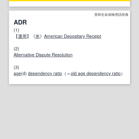
英和生命保険用語辞典
ADR
(1)
【
運用
】《
米
》
American Depositary Receipt
(2)
Alternative Dispute Resolution
(3)
age
(d)
dependency ratio
（＝
old age dependency ratio
）