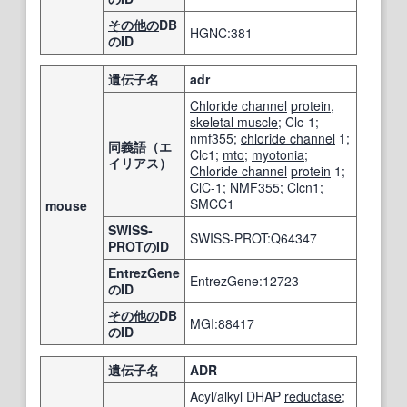
その他の
DB
HGNC:381
のID
遺伝子名
adr
Chloride channel
protein
,
skeletal muscle
; Clc-1;
nmf355;
chloride channel
1;
同義語（エ
Clc1;
mto
;
myotonia
;
イリアス）
Chloride channel
protein
1;
ClC-1; NMF355; Clcn1;
SMCC1
mouse
SWISS-
SWISS-PROT:Q64347
PROTのID
EntrezGene
EntrezGene:12723
のID
その他の
DB
MGI:88417
のID
遺伝子名
ADR
Acyl/alkyl DHAP
reductase
;