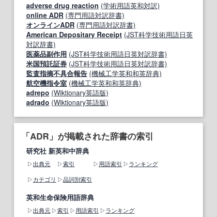
adverse drug reaction
(学術用語英和対訳)
online ADR
(専門用語対訳辞書)
オンラインADR
(専門用語対訳辞書)
American Depositary Receipt
(JST科学技術用語日英
対訳辞書)
医薬品副作用
(JST科学技術用語日英対訳辞書)
米国預託証券
(JST科学技術用語日英対訳辞書)
監査指摘不具合報告
(機械工学英和和英辞典)
航空機指令室
(機械工学英和和英辞典)
adrepo
(Wiktionary英語版)
adrado
(Wiktionary英語版)
「ADR」が掲載された辞書の索引
研究社 新英和中辞典
出典元
索引
用語索引
ランキング
カテゴリ
品詞別索引
英和生命保険用語辞典
出典元
索引
用語索引
ランキング