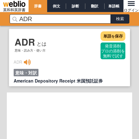
辞書
例文
診断
翻訳
単語帳
英和和英辞書
ログイン
単語
保存
を
ADR
とは
発音添削
意味・読み方・使い方
プロの添削を
無料で試す
ADR
意味・対訳
American Depository Receipt 米国預託証券