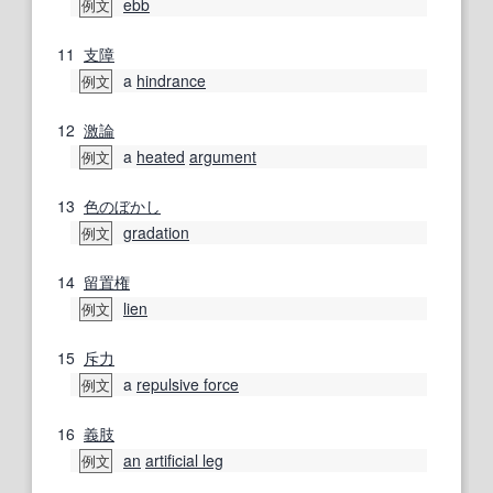
ebb
例文
11
支障
a
hindrance
例文
12
激論
a
heated
argument
例文
13
色の
ぼかし
gradation
例文
14
留置権
lien
例文
15
斥力
a
repulsive force
例文
16
義肢
an
artificial leg
例文