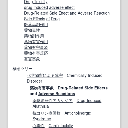
Drug Toxicity
drug-induced
adverse effect
Drug-Related
Side Effect
and
Adverse Reaction
Side Effects
of
Drug
医薬品副作用
薬物毒性
薬物副作用
薬物有害作用
薬物
有害事象
薬物有害反応
有害事象
概念ツリー
化学物質
による
障害
Chemically-Induced
Disorder
薬物
有害事象
Drug-Related
Side Effects
and
Adverse Reactions
薬物誘発性
アカシジア
Drug-Induced
Akathisia
抗コリン
症候群
Anticholinergic
Syndrome
心毒性
Cardiotoxicity