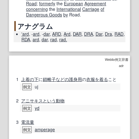
Road
;
formerly
the
European
Agreement
concerning
the
International
Carriage
of
Dangerous Goods
by
Road.
アナグラム
'ard
,
-
ard
,
-
dar
,
ARD
,
Ard
,
DAR
,
DRA
,
Dar
,
Dra
,
RAD
,
RDA
,
ard
,
dar
,
rad
,
rad.
Weblio例文辞書
adr
1
上着
の下
に
鎖帷子
などの
護身用
の
衣服
を着る
こと
uj
例文
2
アニサキス
という
動物
yd
例文
3
電流
量
amperage
例文