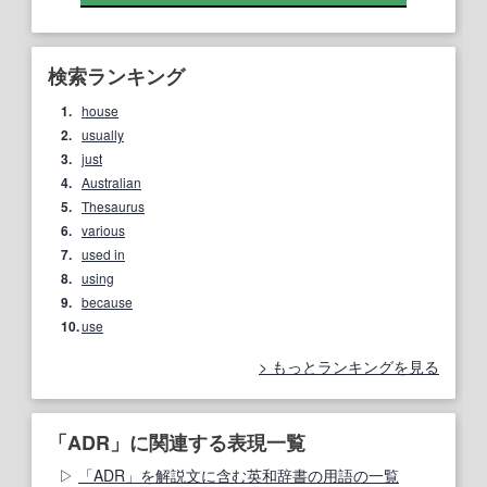
検索ランキング
1.
house
2.
usually
3.
just
4.
Australian
5.
Thesaurus
6.
various
7.
used in
8.
using
9.
because
10.
use
もっとランキングを見る
「ADR」に関連する表現一覧
「ADR」を解説文に含む英和辞書の用語の一覧