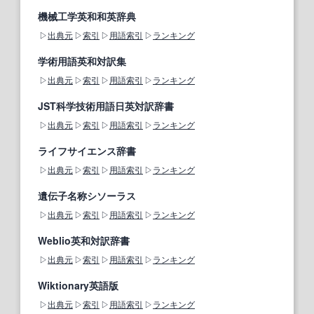
機械工学英和和英辞典
出典元
索引
用語索引
ランキング
学術用語英和対訳集
出典元
索引
用語索引
ランキング
JST科学技術用語日英対訳辞書
出典元
索引
用語索引
ランキング
ライフサイエンス辞書
出典元
索引
用語索引
ランキング
遺伝子名称シソーラス
出典元
索引
用語索引
ランキング
Weblio英和対訳辞書
出典元
索引
用語索引
ランキング
Wiktionary英語版
出典元
索引
用語索引
ランキング