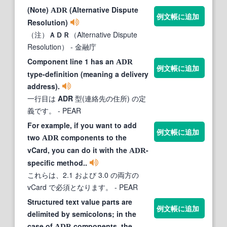
(Note)
(Alternative Dispute
ADR
例文帳に追加
Resolution)
（注）
ＡＤＲ
（Alternative Dispute
Resolution）
- 金融庁
Component line 1 has an
ADR
例文帳に追加
type-definition (meaning a delivery
address).
一行目は
ADR
型(連絡先の住所) の定
義です。
- PEAR
For example, if you want to add
例文帳に追加
two
components to the
ADR
vCard, you can do it with the
-
ADR
specific method..
これらは、2.1 および 3.0 の両方の
vCard で必須となります。
- PEAR
Structured text value parts are
例文帳に追加
delimited by semicolons; in the
case of
components, the
ADR