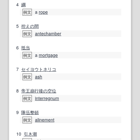
4
綱
a
rope
例文
5
控えの間
antechamber
例文
6
抵当
a
mortgage
例文
7
セイヨウトネリコ
ash
例文
8
帝王
崩
行
後の
空位
interregnum
例文
9
隊伍
整頓
alinement
例文
10
引き潮