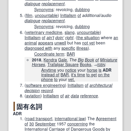
dialogue
replacement
.
Synonyms
:
revoicing
,
dubbing
(
film
,
uncountable
)
Initialism
of
additional/audio
dialogue
replacement
.
Synonyms
:
revoicing
,
dubbing
(
veterinary medicine
,
slang
,
uncountable
)
Initialism
of
ain't
doin'
right
.
(
the situation
where
an
animal
appears
unwell
but has
not yet
been
diagnosed with
any
specific
illness
)
.
Coordinate term
:
BAR
2018
,
Kendra
Gale
,
The
Big
Book
of
Miniature
Horses
‎,
Trafalgar Square
Books
,
:
→
ISBN
Anytime
you
notice
your
horse
is
ADR
instead of
BAR
,
it's time
to get
on the
phone
to
your
vet.
(
software engineering
)
Initialism
of
architectural
decision
record
.
(
aviation
)
Initialism
of
air
data
reference
.
固有名詞
ADR
(
road transport
,
international law
)
The
Agreement
of
30
September
1957
concerning
the
International
Carriage
of
Dangerous Goods
by