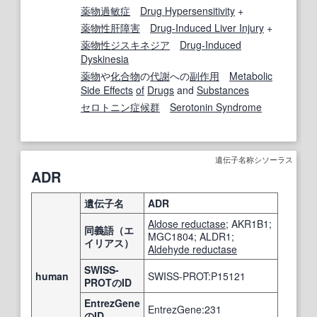
薬物過敏症
Drug Hypersensitivity
+
薬物性肝障害
Drug-Induced Liver Injury
+
薬物性
ジスキネジア
Drug-Induced
Dyskinesia
薬物
や
化合物
の
代謝
への
副作用
Metabolic
Side Effects
of
Drugs
and
Substances
セロトニン症候群
Serotonin Syndrome
遺伝子名称シソーラス
ADR
遺伝子名
ADR
Aldose reductase
; AKR1B1;
同義語（エ
MGC1804; ALDR1;
イリアス）
Aldehyde reductase
SWISS-
human
SWISS-PROT:P15121
PROTのID
EntrezGene
EntrezGene:231
のID