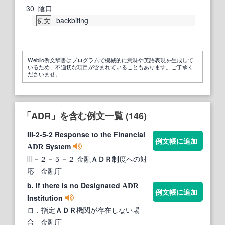
30
陰口
backbiting
例文
Weblio例文辞書はプログラムで機械的に意味や英語表現を生成して
いるため、不適切な項目が含まれていることもあります。ご了承く
ださいませ。
「ADR」を含む例文一覧 (146)
III-2-5-2 Response to the Financial
例文帳に追加
System
ADR
Ⅲ－２－５－２ 金融
ＡＤＲ
制度への対
応
- 金融庁
b. If there is no Designated
ADR
例文帳に追加
Institution
ロ．指定
ＡＤＲ
機関が存在しない場
合
- 金融庁