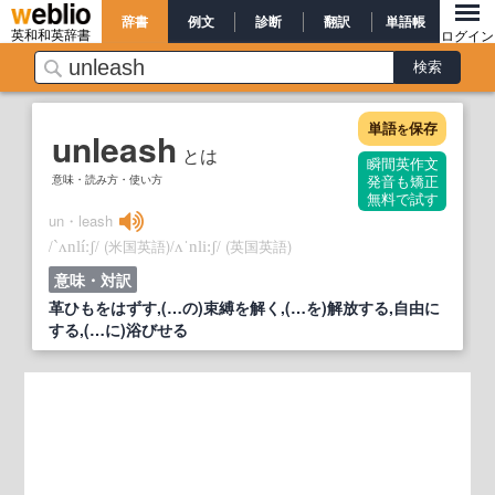
辞書
例文
診断
翻訳
単語帳
英和和英辞書
ログイン
単語
保存
を
unleash
とは
瞬間英作文
意味・読み方・使い方
発音も矯正
無料で試す
un・leash
/
/
(米国英語)
/
/
(英国英語)
`ʌnlíːʃ
ʌˈnli:ʃ
意味・対訳
革ひもをはずす,(…の)束縛を解く,(…を)解放する,自由に
する,(…に)浴びせる