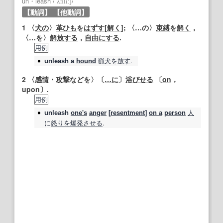
un・leash
/
`ʌnlíːʃ
/
【動詞】
【他動詞】
1
〈
犬の
〉
革ひも
を
はずす
[
解く
]; 〈…の〉
束縛
を
解く
，
〈…を〉
解放する
，
自由にする
.
用例
猟犬
を
放す
.
unleash
a
hound
2
〈
感情
・
攻撃
などを〉〔
…に
〕
浴びせる
〔
on
，
upon〕.
用例
人
unleash
one's
anger
[
resentment
]
on a
person
に
怒りを爆発させる
.