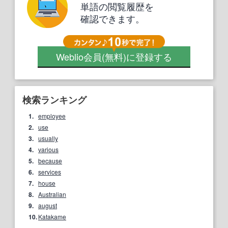
単語の閲覧履歴を
確認できます。
Weblio会員
(無料)
に登録する
検索ランキング
1.
employee
2.
use
3.
usually
4.
various
5.
because
6.
services
7.
house
8.
Australian
9.
august
10.
Katakame