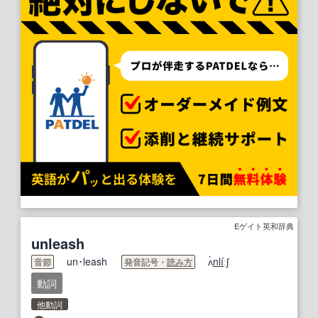
Eゲイト英和辞典
unleash
un･leash
ʌ̀
nli
́ːʃ
音節
発音記号・
読み方
動詞
他動詞