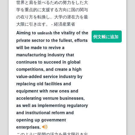
世界と肩を並べるための努力をした大
学を重点的に支援する方向に国の関与
の在り方を転換し、大学の潜在力を最
大限に引き出す。
- 経済産業省
Aiming to
the vitality of the
unleash
例文帳に追加
private sector to the fullest, efforts
will be made to revive a
manufacturing industry that
continues to succeed in global
competitions, and create a high
value-added service industry by
replacing old facilities and
equipment with new ones and
accelerating venture businesses,
as well as implementing regulatory
and institutional reform and
opening up government
enterprises.
このように民間の活力を最大限引き出