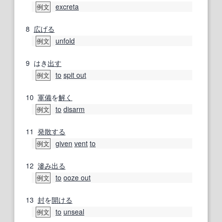
excreta
例文
8
広げる
unfold
例文
9
はき
出す
to
spit out
例文
10
軍備
を
解く
to
disarm
例文
11
発散する
given
vent
to
例文
12
滲み出る
to
ooze out
例文
13
封
を
開ける
to
unseal
例文