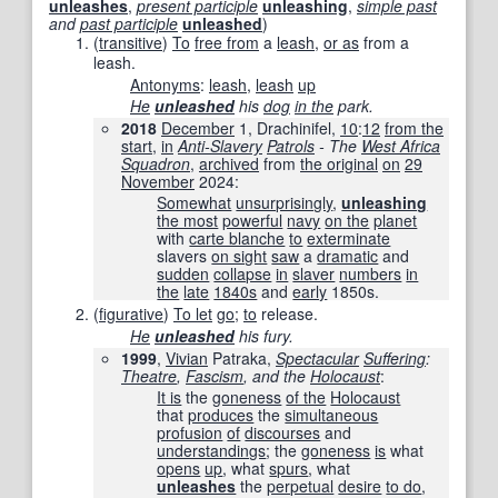
unleashes
,
present participle
unleashing
,
simple past
and
past participle
unleashed
)
(
transitive
)
To
free from
a
leash
,
or as
from a
leash.
Antonyms
:
leash
,
leash
up
He
unleashed
his
dog
in the
park.
2018
December
1, Drachinifel,
10
:
12
from the
start
,
in
Anti-Slavery
Patrols
- The
West Africa
Squadron
‎,
archived
from
the original
on
29
November
2024
:
Somewhat
unsurprisingly
,
unleashing
the most
powerful
navy
on the
planet
with
carte blanche
to
exterminate
slavers
on sight
saw
a
dramatic
and
sudden
collapse
in
slaver
numbers
in
the
late
1840s
and
early
1850s.
(
figurative
)
To let
go
;
to
release.
He
unleashed
his fury.
1999
,
Vivian
Patraka,
Spectacular
Suffering
:
Theatre
,
Fascism
, and the
Holocaust
:
It is
the
goneness
of the
Holocaust
that
produces
the
simultaneous
profusion
of
discourses
and
understandings
; the
goneness
is
what
opens
up
, what
spurs
, what
unleashes
the
perpetual
desire
to do
,