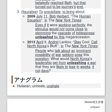
belatedly
reached
Bath
,
but that
turned out
to be
journey
's
end.
(
figurative
)
To
precipitate
;
to bring
about.
2009
July
11
,
Bob
Herbert
, “The
Human
Equation
”,
in
The
New York Times
‎:
Even if
it
were
working
perfectly
, the
stimulus
would not
come close
to
stemming
the
cascade
of
joblessness
unleashed
by this
megarecession.
2013
April
9,
Andrei
Lankov, “
Stay
Cool.
Call
North Korea
’s Bluff.”,
in
The
New York Times
‎:
People
who
talk about
an
imminent
possibility
of
war
seldom
pose
this
question
: What would
North Korea
’s
leadership
get from
unleashing
a war
that they are
likely to
lose
in
weeks
,
if
not
days
?
アナグラム
Hulsean
,
unheals
,
unshale
Weblio例文辞書
unleash