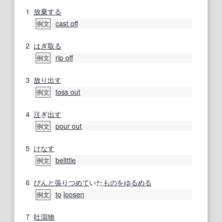
1
放棄する
cast off
例文
2
はぎ取る
rip off
例文
3
放り出す
toss out
例文
4
注
ぎ
出す
pour out
例文
5
けなす
belittle
例文
6
ぴんと
張り
つめて
いた
ものを
ゆるめる
to
loosen
例文
7
吐瀉物