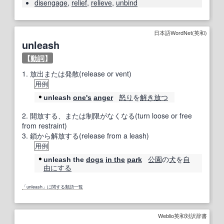
disengage
,
relief
,
relieve
,
unbind
日本語WordNet(英和)
unleash
【
動詞
】
1.
放出または発散(release or vent)
用例
怒り
を
解き放つ
unleash
one's
anger
2.
開放する、または制限がなくなる(turn loose or free
from restraint)
3.
鎖から解放する(release from a leash)
用例
公園
の
犬
を
自
unleash the
dogs
in the
park
由にする
「unleash」に関する類語一覧
Weblio英和対訳辞書