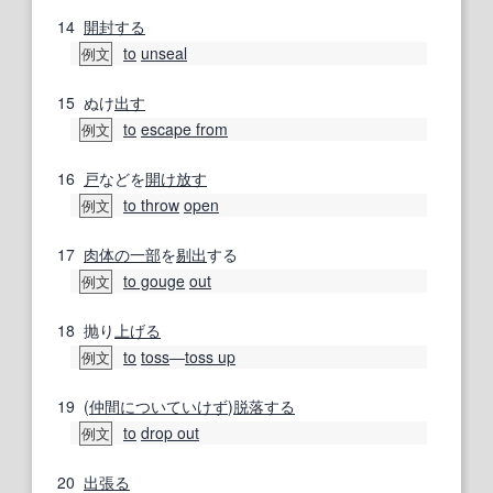
14
開封する
to
unseal
例文
15
ぬけ
出す
to
escape from
例文
16
戸
などを
開け放す
to throw
open
例文
17
肉体の
一部
を
剔出
する
to gouge
out
例文
18
抛り
上げる
to
toss
―
toss up
例文
19
(
仲間
について
いけず
)
脱落する
to
drop out
例文
20
出張る