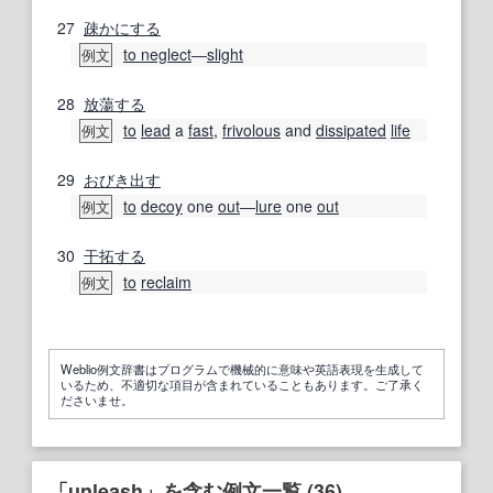
27
疎か
にする
to neglect
―
slight
例文
28
放蕩する
to
lead
a
fast
,
frivolous
and
dissipated
life
例文
29
おびき出す
to
decoy
one
out
―
lure
one
out
例文
30
干拓する
to
reclaim
例文
Weblio例文辞書はプログラムで機械的に意味や英語表現を生成して
いるため、不適切な項目が含まれていることもあります。ご了承く
ださいませ。
「unleash」を含む例文一覧 (36)