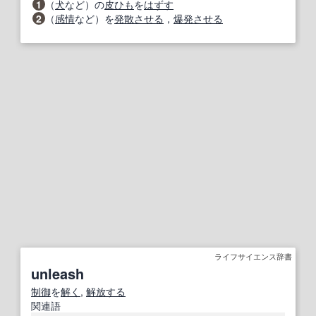
1
（
犬
など）の
皮ひも
を
はずす
2
（
感情
など）を
発散
させる
，
爆発させる
ライフサイエンス辞書
unleash
制御
を
解く
,
解放する
関連語