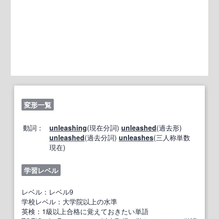
変形一覧
動詞：
unleashing
(現在分詞)
unleashed
(過去形)
unleashed
(過去分詞)
unleashes
(三人称単数
現在)
学習レベル
レベル：レベル9
学校レベル：大学院以上の水準
英検：1級以上合格に覚えておきたい単語