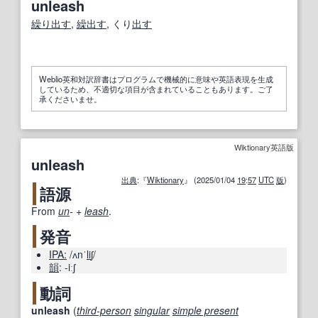
unleash
繰り出す
,
繰出す
, くり
出す
Weblio英和対訳辞書はプログラムで機械的に意味や英語表現を生成
しているため、不適切な項目が含まれていることもあります。ご了
承くださいませ。
Wiktionary英語版
unleash
出典
:『
Wiktionary
』 (2025/01/04
19
:
57
UTC
版
)
語源
From
un
-
+‎
leash
.
発音
IPA:
/ʌnˈ
li
ʃ/
韻
:
-iːʃ
動詞
unleash
(
third-person
singular
simple present