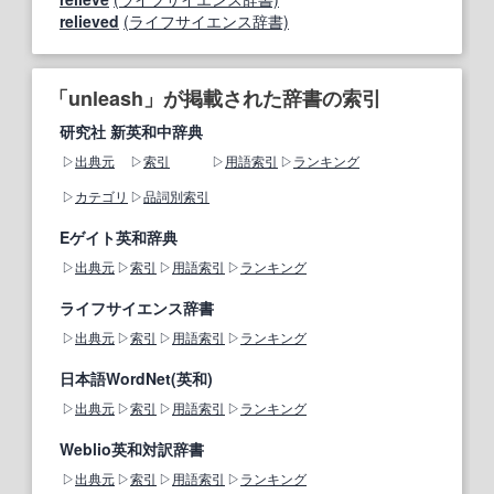
relieved
(ライフサイエンス辞書)
「unleash」が掲載された辞書の索引
研究社 新英和中辞典
出典元
索引
用語索引
ランキング
カテゴリ
品詞別索引
Eゲイト英和辞典
出典元
索引
用語索引
ランキング
ライフサイエンス辞書
出典元
索引
用語索引
ランキング
日本語WordNet(英和)
出典元
索引
用語索引
ランキング
Weblio英和対訳辞書
出典元
索引
用語索引
ランキング