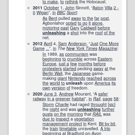
to make
,
to
rethink
the Holocaust.
2011
October
1,
John
Sinnott, “
Aston
Villa
2 -
0
Wigan
”,
in
BBC
Sport
‎:
As
Bent
pulled
away
to the
far
post
,
Agbonlahor
opted
to go
it
alone
,
motoring
past
Gary
Caldwell
before
unleashing
a
shot
into the
roof
of the
net.
2012
April
4,
Sam
Anderson
, “
Just
One More
Game
...
”,
in
The
New York Times
Magazine
‎:
In
1989,
as
communism
was
beginning
to
crumble
across
Eastern
Europe
,
just a
few
months
before
protesters
started
pecking
away
at
the
Berlin Wall
, the
Japanese
game-
making
giant
Nintendo
reached
across
the
world
to
unleash
upon
America
its
own
version
of
freedom.
2020
June 3
,
Andrew
Mourant, “A
safer
railway
in a
greener
habitat
”,
in
Rail
,
page
58
:
Storm
Charlie
had raged
throught
[
sic
]
the
night
and was
unleashing
further
gusts
on the
morning
that
RAIL
was
due to
inspect
a
vegetation
management
project
in
Kent.
Bit by bit
,
the
train
timetable
unravelled.
A trip
beginning
at
Bradford-on-Avon