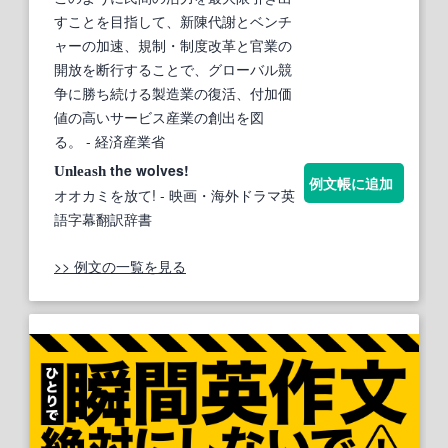
すことを目指して、新陳代謝とベンチ
ャーの加速、規制・制度改革と官業の
開放を断行することで、グローバル競
争に勝ち続ける製造業の復活、付加価
値の高いサービス産業の創出を図
る。
- 経済産業省
the wolves!
Unleash
例文帳に追加
オオカミを放て!
- 映画・海外ドラマ英
語字幕翻訳辞書
>> 例文の一覧を見る