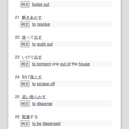
bulge out
例文
21
解きあかす
to
resolve
例文
22
放
って
出す
to
gush out
例文
23
いびり
出す
to torment
one
out of
the
house
例文
24
刮げ
落とす
to
scrape off
例文
25
追い散らかす
to
disperse
例文
26
散逸
する
to be
dispersed
例文