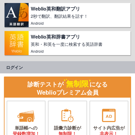
Weblio英和翻訳アプリ
2秒で翻訳、翻訳結果を話す！
Android
Weblio英和辞書アプリ
英和・和英を一度に検索する英語辞書
Android
ログイン
無制限
診断テストが
になる
Weblioプレミアム会員
単語帳への
語彙力診断が
サイト内広告が
登録数増加！
無制限！
非表示！