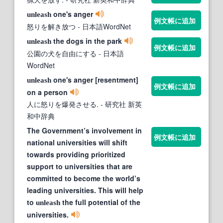
one's anger
unleash
例文帳に追加
怒りを解き放つ
- 日本語WordNet
the dogs in the park
unleash
例文帳に追加
公園の犬を自由にする
- 日本語
WordNet
one's anger [resentment]
unleash
例文帳に追加
on a person
人に怒りを爆発させる.
- 研究社 新英
和中辞典
The Government’s involvement in
例文帳に追加
national universities will shift
towards providing prioritized
support to universities that are
committed to become the world’s
leading universities. This will help
to
the full potential of the
unleash
universities.