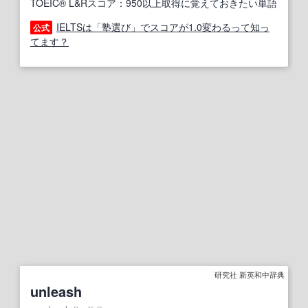
TOEIC® L&Rスコア：950以上取得に覚えておきたい単語
IELTSは「塾選び」でスコアが1.0変わるって知っ
公式
てます？
研究社 新英和中辞典
unleash