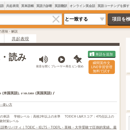
類語
共起表現
英単語帳
英語力診断
英語翻訳
オンライン英会話
英語コーチングを探す
CEの意味・解説
共起表現
意味・読み
単語を追加
瞬間英作文
発音を聞く
プレーヤー再生
ピン留め
LINE学習管理
無料で試す
,
/
(米国英語)
(英国英語)
s
əˈsɪs.təns
・使い方
上の単語
学校レベル
：
高校2年以上の水準
TOEIC® L&Rスコア
：
470点以上の
験対策レベル
語塾リバティ｜TOEIC・IELTS・TOEFL・英検・大学受験で圧倒的実績。最