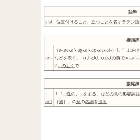
語幹
sist
位置付ける
こと、
立つ
こと
を表す
ラテン語
接頭辞
（a-,
ac
-,
af
-,
ag
-,
al
-,
ap
-,
as
-,
at
-）1.「
…に
向
ad
-
など
を表す
。（c,f,g,k,l,p,q,s,t
の前で
ac
-,
af
-,
2.
…の近く
で
接尾辞
-
１「
…
性の
、
…をする
」
などの
意
の
形容詞
語
ant
［
物
］」の
意
の
名詞
を
造る