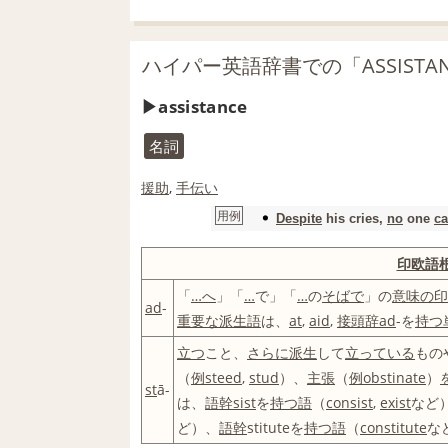
ハイパー英語辞書での「ASSISTA
assistance
名詞
援助
,
手伝い
用例
Despite
his cries,
no
one
ca
印欧語
「
…へ
」「
…
で」「
…
の
そばで
」の
意味の
印
ad
-
重要な
派生語
は、
at
,
aid
,
接頭辞
ad
-を
持つ
立つ
こと、
さらに
派生
して
立っている
もの
（
例
steed
,
stud
）、
主張
（
例
obstinate
）
st
ā-
は、
語幹
sist
を
持つ
語
（
consist
,
exist
など
ど）、
語幹
stituteを
持つ
語
（
constitute
な