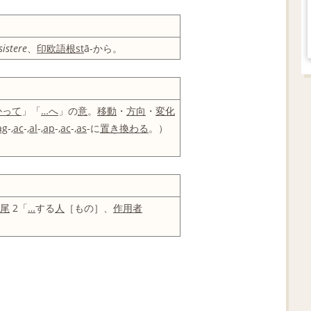
sistere
、
印欧語
根
st
ā-から。
かって
」「
…へ
」の
意
。
移動
・
方向
・
変化
ag
-,
ac
-,
al
-,
ap
-,
ac
-,
as
-に
置き換わる
。）
尾
2「
…
する
人
［もの］、
作用
者