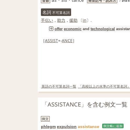
音節
発音記号・読み方
/
əsí
名詞
不可算名詞
手伝い
，
助力
，
援助
〔
in
〕.
offer
economic
and
technological
assista
［
ASSIST
+‐
ANCE
］
英語の不可算名詞一覧
「高校以上の水準の不可算名詞
「ASSISTANCE」を含む例文一覧
例文
phlegm
expulsion
assistance
例文帳に追加