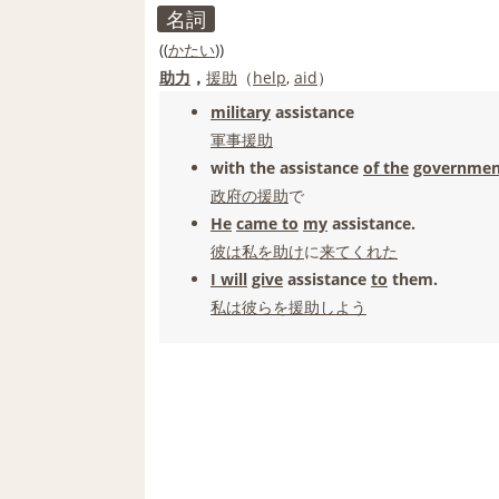
名詞
((
かたい
))
助力
，
援助
（
help
,
aid
）
military
assistance
軍事援助
with the assistance
of the
governmen
政府の
援助
で
He
came to
my
assistance.
彼は
私を
助け
に
来て
くれた
I will
give
assistance
to
them.
私は
彼らを
援助
しよう