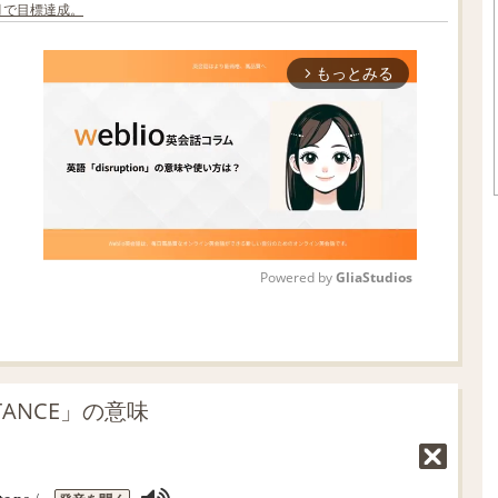
ヶ月で目標達成。
もっとみる
arrow_forward_ios
Powered by 
GliaStudios
M
u
t
TANCE」の意味
e