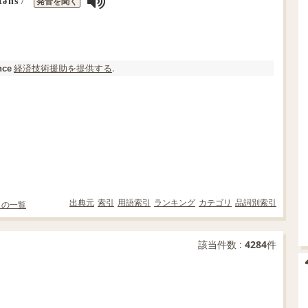
発音を聞く
stəns
/
経済
技術援助
を提供する
.
nce
出典元
索引
用語索引
ランキング
カテゴリ
品詞別索引
」の一覧
該当件数 :
4284
件