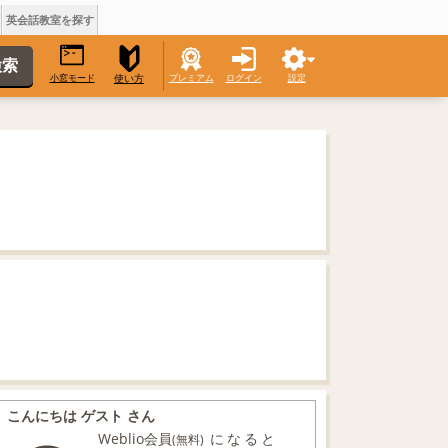
英会話教室を探す
小窓モード
プレミアム
ログイン
設定
使い方
こんにちは ゲスト さん
Weblio会員
になると
(無料)