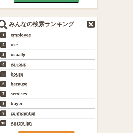
みんなの検索ランキング
employee
1
use
2
usually
3
various
4
house
5
because
6
services
7
buyer
8
confidential
9
Australian
10