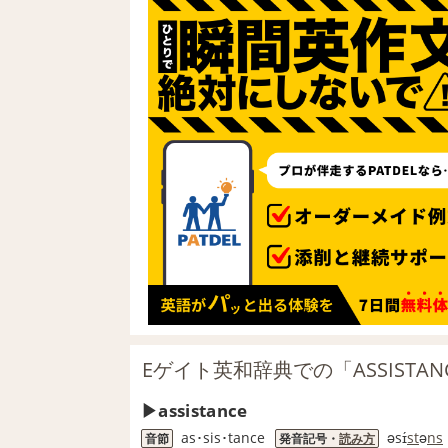
Eゲイト英和辞典での「ASSISTA
assistance
as･sis･tance
əsɪ́
st
ə
ns
音節
発音記号・
読み方