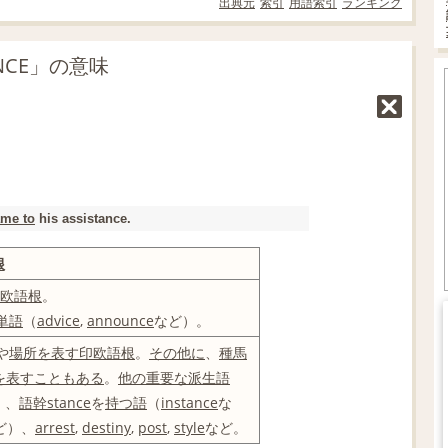
出典元
索引
用語索引
ランキング
NCE」の意味
me to
his assistance.
根
欧語
根
。
単語
（
advice
,
announce
など）。
や
場所を表す
印欧語
根
。
その他に
、
種馬
を表す
こともある
。
他の
重要な
派生語
）、
語幹
stance
を
持つ
語
（
instance
な
ど）、
arrest
,
destiny
,
post
,
style
など。