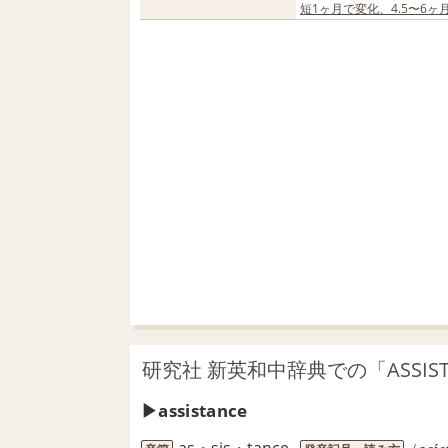
短1ヶ月で変化、4.5〜6
研究社 新英和中辞典での「ASSIS
assistance
as・sis・tance