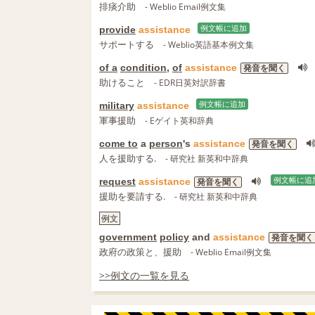
排痰介助
- Weblio Email例文集
provide
assistance
例文帳に追加
サポートする
- Weblio英語基本例文集
of a
condition
,
of
assistance
発音を聞く
助けること
- EDR日英対訳辞書
military
assistance
例文帳に追加
軍事援助
- Eゲイト英和辞典
come to
a
person
's
assistance
発音を聞く
人を援助する.
- 研究社 新英和中辞典
request
assistance
例文帳に追
発音を聞く
援助を要請する.
- 研究社 新英和中辞典
例文
government
policy
and
assistance
発音を聞く
政府の政策と、援助
- Weblio Email例文集
>>例文の一覧を見る