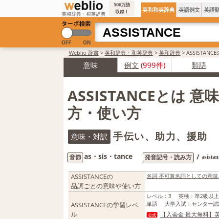
506万語
英和和英辞典
英語例文
英語
収録！
英和辞典・和英辞典
Weblio 辞書
>
英和辞典・和英辞典
>
英和辞典
>
ASSISTAN
意味
例文
(999件)
類語
ASSISTANCEとは 
方・使い方
手伝い、助力、援助
意味・対訳
as・sis・tance
/
音節
発音記号・読み方
əsístən
ASSISTANCEの
名詞 不可算名詞としての意味
品詞ごとの意味や使い方
レベル
：
3
英検
：
準2級以
単語
大学入試
：
センター試
ASSISTANCEの学習レベ
ル
【入会金 最大無料】英
公式