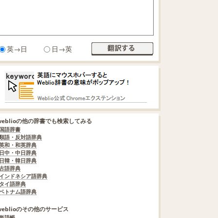
英→日
日→英
weblioの他の辞書でも検索してみる
国語辞書
類語・反対語辞典
英和・和英辞典
日中・中日辞典
日韓・韓日辞典
古語辞典
インドネシア語辞典
タイ語辞典
ベトナム語辞典
weblioのその他のサービス
単語帳