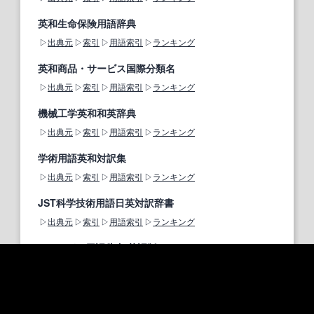
英和生命保険用語辞典
出典元
索引
用語索引
ランキング
英和商品・サービス国際分類名
出典元
索引
用語索引
ランキング
機械工学英和和英辞典
出典元
索引
用語索引
ランキング
学術用語英和対訳集
出典元
索引
用語索引
ランキング
JST科学技術用語日英対訳辞書
出典元
索引
用語索引
ランキング
PDQ®がん用語辞書 英語版
出典元
索引
用語索引
ランキング
英和医学用語集
出典元
索引
用語索引
ランキング