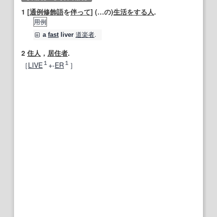
1
[
通例
修飾語
を
伴って
] (…の)
生活
をする
人
.
用例
道楽者
.
a
fast
liver
2
住人
，
居住者
.
１
１
［
LIVE
+‐
ER
］