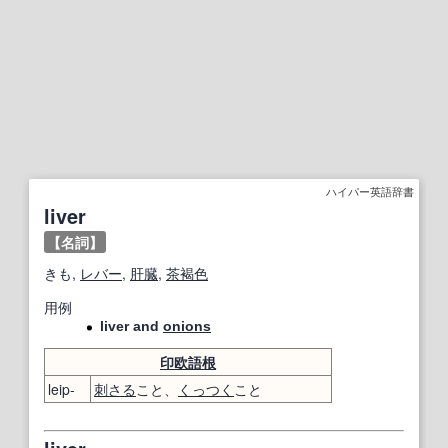
ハイパー英語辞書
liver
【名詞】
きも,
レバー
,
肝臓
,
茶褐色
用例
liver and
onions
印欧語
根
leip-
刺さる
こと、
くっつく
こと