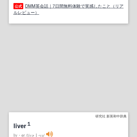
DMM英会話｜7日間無料体験で実感したこと（リア
公式
ルレビュー）
研究社 新英和中辞典
１
liver
liv・er
/
lívɚ
｜
‐və
/