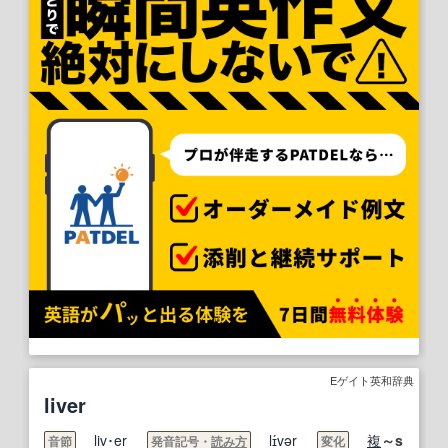
Eゲイト英和辞典
liver
liv･er
lɪ́vər
複
～s
音節
発音記号・
読み方
変化