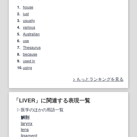
1.
house
2.
just
3.
usually
4.
various
5.
Australian
6.
use
7.
Thesaurus
8.
because
9.
used in
10.
using
もっとランキングを見る
「LIVER」に関連する表現一覧
医学のほかの用語一覧
解剖
larynx
lens
ligament