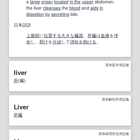
a
large
organ
located
in the
upper
abdomen.
the liver
cleanses
the
blood
and
aids
in
digestion
by
secreting
bile.
日本語訳
上腹部
に
位置する
大きな
臓器
。
肝臓
は
血液
を
浄
化
し、
胆汁
を
分泌
して
消化を助ける
。
英和医学用語集
liver
肝
(臓)
英和解剖学用語集
Liver
肝臓
英和病理所見用語集