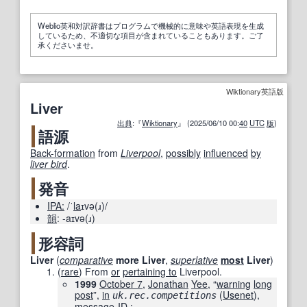
Weblio英和対訳辞書はプログラムで機械的に意味や英語表現を生成
しているため、不適切な項目が含まれていることもあります。ご了
承くださいませ。
Wiktionary英語版
Liver
出典
:『
Wiktionary
』 (2025/06/10 00:
40
UTC
版
)
語源
Back-formation
from
Liverpool
,
possibly
influenced
by
liver bird
.
発音
IPA:
/ˈ
la
ɪvə(ɹ)/
韻
:
-aɪvə(ɹ)
形容詞
Liver
(
comparative
more
Liver
,
superlative
most
Liver
)
(
rare
)
From
or
pertaining to
Liverpool.
1999
October 7
,
Jonathan
Yee
, “
warning
long
post
”,
in
‎ (
Usenet
),
uk.rec.competitions
message-ID
: