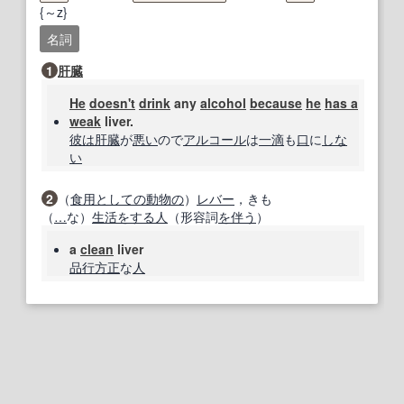
{～z}
名詞
1
肝臓
He
doesn't
drink
any
alcohol
because
he
has a
weak
liver.
彼は
肝臓
が
悪い
ので
アルコール
は
一滴
も
口
に
しな
い
2
（
食用
としての
動物の
）
レバー
，きも
（
…
な）
生活
をする
人
（形容詞
を伴う
）
a
clean
liver
品行方正
な
人