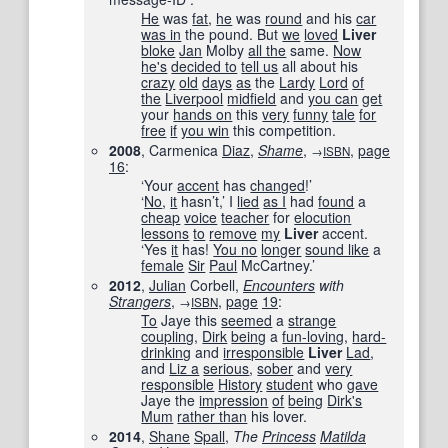
He
was
fat
,
he
was
round
and his
car
was in
the pound. But
we
loved
Liver
bloke
Jan
Molby
all the
same.
Now
he's
decided to
tell us
all about his
crazy
old
days
as
the
Lardy
Lord
of
the
Liverpool
midfield
and
you can
get
your
hands on
this
very
funny
tale
for
free
if
you win
this competition.
2008
, Carmenica
Diaz
,
Shame
,
,
page
→
ISBN
16
:
‘Your
accent
has
changed
!’
‘
No
,
it
hasn’t,’ I
lied
as I
had
found
a
cheap
voice
teacher
for
elocution
lessons
to
remove
my
Liver
accent.
‘Yes
it
has!
You no
longer
sound like
a
female
Sir
Paul
McCartney.’
2012
,
Julian
Corbell,
Encounters
with
Strangers
,
,
page
19
:
→
ISBN
To
Jaye this
seemed
a
strange
coupling
,
Dirk
being
a
fun-loving
,
hard-
drinking
and
irresponsible
Liver
Lad
,
and
Liz a
serious
,
sober
and
very
responsible
History
student
who
gave
Jaye the
impression
of
being
Dirk
's
Mum
rather than
his lover.
2014
,
Shane
Spall
,
The
Princess
Matilda