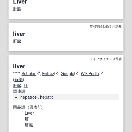
Liver
肝臓
英和実験動物学用語集
liver
肝臓
ライフサイエンス辞書
liver
*****
Scholar
,
Entrez
,
Google
,
WikiPedia
(
解剖
)
肝臓
,
肝
関連語
hepat(o)
-,
hepatic
同義語（異表記）
Liver
肝
肝臓