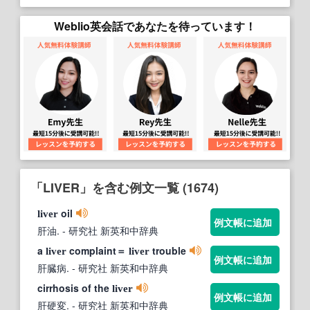
Weblio英会話であなたを待っています！
「LIVER」を含む例文一覧 (1674)
oil
liver
例文帳に追加
肝油.
- 研究社 新英和中辞典
a
complaint＝
trouble
liver
liver
例文帳に追加
肝臓病.
- 研究社 新英和中辞典
cirrhosis of the
liver
例文帳に追加
肝硬変.
- 研究社 新英和中辞典