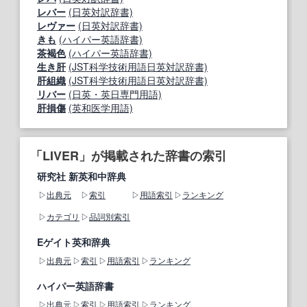
レバー
(日英対訳辞書)
レヴァー
(日英対訳辞書)
きも
(ハイパー英語辞書)
茶褐色
(ハイパー英語辞書)
生き肝
(JST科学技術用語日英対訳辞書)
肝組織
(JST科学技術用語日英対訳辞書)
リバー
(日英・英日専門用語)
肝損傷
(英和医学用語)
「LIVER」が掲載された辞書の索引
研究社 新英和中辞典
出典元
索引
用語索引
ランキング
カテゴリ
品詞別索引
Eゲイト英和辞典
出典元
索引
用語索引
ランキング
ハイパー英語辞書
出典元
索引
用語索引
ランキング