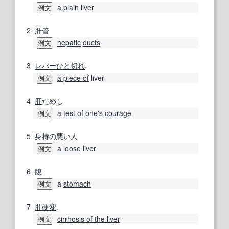
a
plain
liver
例文
2
肝管
hepatic
ducts
例文
3
レバー
ひと切れ
.
a piece of
liver
例文
4
肝
だめし
a
test
of
one's
courage
例文
5
身持
の
悪い人
a loose
liver
例文
6
腹
a
stomach
例文
7
肝硬変
.
cirrhosis of the liver
例文