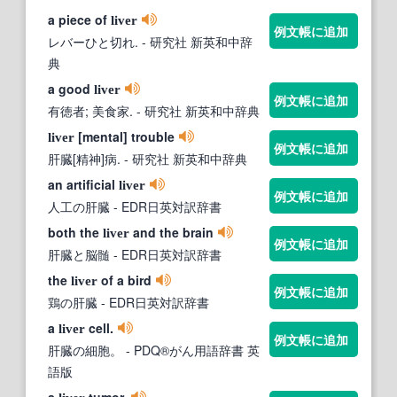
a piece of
liver
例文帳に追加
レバーひと切れ.
- 研究社 新英和中辞
典
a good
liver
例文帳に追加
有徳者; 美食家.
- 研究社 新英和中辞典
[mental] trouble
liver
例文帳に追加
肝臓[精神]病.
- 研究社 新英和中辞典
an artificial
liver
例文帳に追加
人工の肝臓
- EDR日英対訳辞書
both the
and the brain
liver
例文帳に追加
肝臓と脳髄
- EDR日英対訳辞書
the
of a bird
liver
例文帳に追加
鶏の肝臓
- EDR日英対訳辞書
a
cell.
liver
例文帳に追加
肝臓の細胞。
- PDQ®がん用語辞書 英
語版