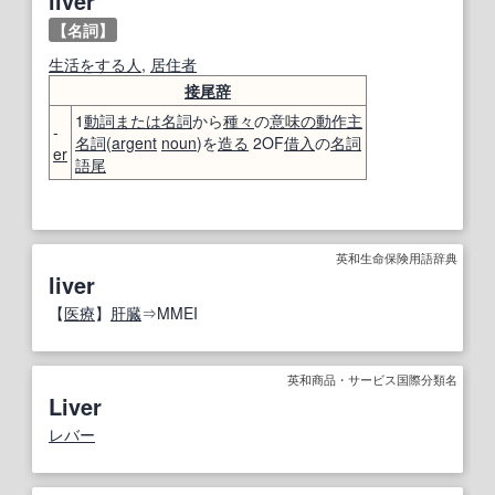
liver
【名詞】
生活
をする
人
,
居住者
接尾辞
1
動詞
または
名詞
から
種々
の
意味の
動作主
-
名詞
(
argent
noun
)を
造る
2OF
借入
の
名詞
er
語尾
英和生命保険用語辞典
liver
【
医療
】
肝臓
⇒MMEI
英和商品・サービス国際分類名
Liver
レバー