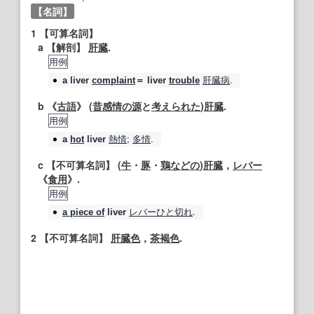
【名詞】
1
【可算名詞】
a
【
解剖
】
肝臓
.
用例
肝臓病
.
a
liver
complaint
＝
liver
trouble
b 《
古語
》 (
昔
感情の
源
と
考えられた
)
肝臓
.
用例
熱情
;
多情
.
a
hot
liver
c
【不可算名詞】
(
牛
・
豚
・
鶏
などの
)
肝臓
，
レバー
《
食用
》.
用例
レバー
ひと切れ
.
a piece of
liver
2
【不可算名詞】
肝臓
色
，
茶褐色
.