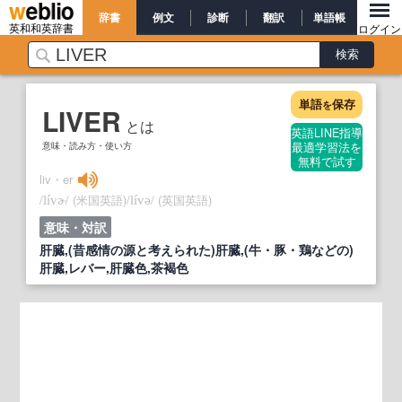
辞書
例文
診断
翻訳
単語帳
英和和英辞書
ログイン
単語
保存
を
LIVER
とは
英語LINE指導
意味・読み方・使い方
最適学習法を
無料で試す
liv・er
/
/
(米国英語)
/
/
(英国英語)
lívɚ
lívə
意味・対訳
肝臓,(昔感情の源と考えられた)肝臓,(牛・豚・鶏などの)
肝臓,レバー,肝臓色,茶褐色