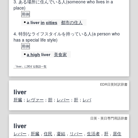
3.
ある場所に住んでいる人(someone who lives in a
place)
用例
都市の
住人
a liver
in
cities
4.
特別なライフスタイルを持っている人(a person who
has a special life style)
用例
美食家
a high
liver
「liver」に関する類語一覧
EDR日英対訳辞書
liver
肝臓
；
レヴァー
；
胆
；
レバー
；
肝
；
レバ
日英・英日専門用語辞書
liver
レバー
，
肝臓
，
住民
，
凝結
，
リバー
，
生活者
，
肝
，
居住