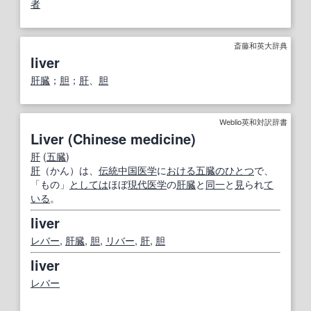
者
斎藤和英大辞典
liver
肝臓
；
胆
；
肝
、
胆
Weblio英和対訳辞書
Liver (Chinese medicine)
肝
(
五臓
)
肝
（かん）は、
伝統中国医学
に
おける
五臓
のひとつ
で、
「もの」
としては
ほぼ
現代医学
の
肝臓
と
同一
と
見
られ
て
いる
。
liver
レバー
,
肝臓
,
胆
,
リバー
,
肝
,
胆
liver
レバー