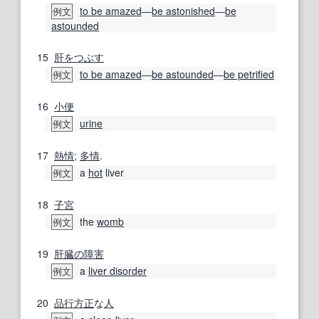
to be amazed
―
be astonished
―
be
例文
astounded
15
肝をつぶす
to be amazed
―
be astounded
―
be petrified
例文
16
小便
urine
例文
17
熱情
;
多情
.
a
hot
liver
例文
18
子宮
the
womb
例文
19
肝臓の
障害
a
liver disorder
例文
20
品行方正
な
人