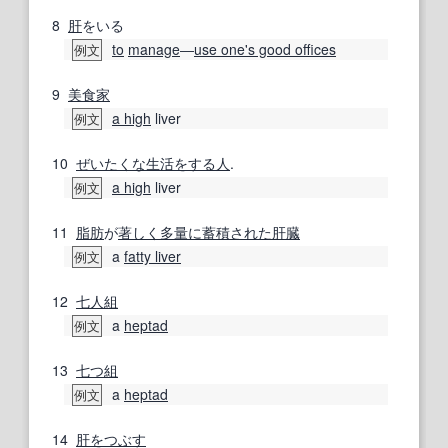
8
肝
をいる
to
manage
―
use one's good offices
例文
9
美食家
a high
liver
例文
10
ぜいたくな
生活
をする
人
.
a high
liver
例文
11
脂肪
が
著しく
多量に
蓄積
された
肝臓
a
fatty liver
例文
12
七人
組
a
heptad
例文
13
七つ
組
a
heptad
例文
14
肝をつぶす