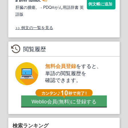
a
tumor.
liver
例文帳に追加
肝臓の腫瘍。
- PDQ®がん用語辞書 英
語版
>> 例文の一覧を見る
閲覧履歴
をすると、
無料会員登録
単語の閲覧履歴を
確認できます。
Weblio会員
(無料)
に登録する
検索ランキング