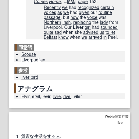
Comes
Home
,
,
page
152
:
→
ISBN
Recently
we
had
recognized
certain
voices
as
we
had
given
our
routine
passage
, but
now
the
voice
was
Northern
Irish
,
replacing
the
lady
from
Liverpool. Our
Liver
girl
had
sounded
quite
sad
when she
advised
us
to let
Belfast
know
when
we
arrived
in
Peel.
同意語
Scouse
Liverpudlian
参考
liver bird
アナグラム
Elvir
,
ervil
,
levir
,
livre
,
rivel
,
viler
Weblio例文辞書
liver
1
質素な生活
をする
人
.