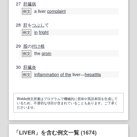
27
肝臓病
a liver
complaint
例文
28
肝
を
つぶし
て
in
fright
例文
29
股
の
付け根
the
groin
例文
30
肝臓炎
inflammation
of the
liver―
hepatitis
例文
Weblio例文辞書はプログラムで機械的に意味や英語表現を生成して
いるため、不適切な項目が含まれていることもあります。ご了承く
ださいませ。
「LIVER」を含む例文一覧 (1674)