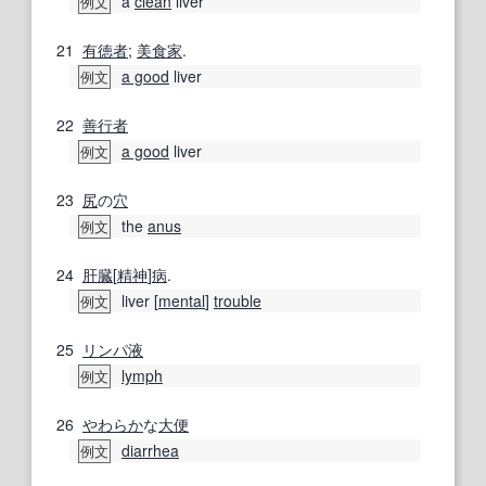
a
clean
liver
例文
21
有徳
者
;
美食家
.
a good
liver
例文
22
善行
者
a good
liver
例文
23
尻
の
穴
the
anus
例文
24
肝臓
[
精神
]
病
.
liver [
mental
]
trouble
例文
25
リンパ液
lymph
例文
26
やわらか
な
大便
diarrhea
例文