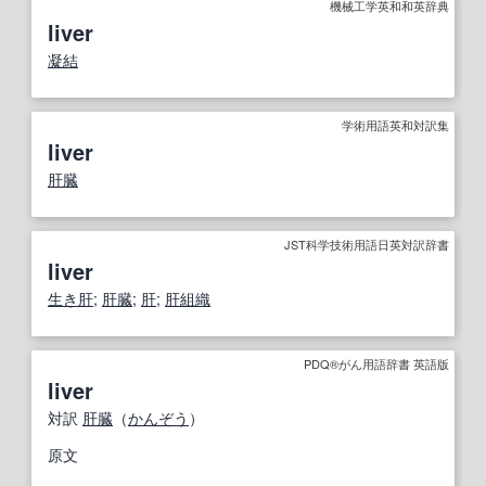
機械工学英和和英辞典
liver
凝結
学術用語英和対訳集
liver
肝臓
JST科学技術用語日英対訳辞書
liver
生き肝
;
肝臓
;
肝
;
肝組織
PDQ®がん用語辞書 英語版
liver
対訳
肝臓
（
かんぞう
）
原文