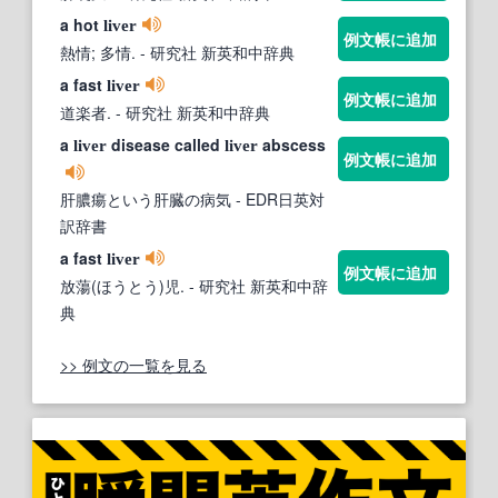
a hot
liver
例文帳に追加
熱情; 多情.
- 研究社 新英和中辞典
a fast
liver
例文帳に追加
道楽者.
- 研究社 新英和中辞典
a
disease called
abscess
liver
liver
例文帳に追加
肝膿瘍という肝臓の病気
- EDR日英対
訳辞書
a fast
liver
例文帳に追加
放蕩(ほうとう)児.
- 研究社 新英和中辞
典
>> 例文の一覧を見る