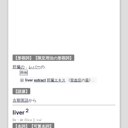
【形容詞】
【限定用法の形容詞】
肝臓の
，
レバー
の.
用例
肝臓
エキス
《
貧血症
の
薬
》.
liver
extract
【語源】
古期
英語
から
２
liver
liv・er
/
lívɚ
｜
‐və
/
【名詞】
【可算名詞】