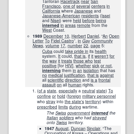
Tanforan
Racetrack
near
San
Francisco
,
one of
several
centers
in
California
where
Japanese
and
Japanese-American
residents
(
Issei
and
Nisei
) were
held
before
being
interned
in
areas
remote
from the
West
Coast.
1989
December
10
,
Herbert
Daniel
, “
An
Open
Letter
To
Fidel Castro
”,
in
Gay
Community
News
,
volume
17
,
number
22
,
page
5:
Cuba
could
take pride in
its
health
system.
It
could,
that is
,
if
it
weren't
for
the
way
it
treats
those who
test
positive
[for
HIV
],
whether
sick
or not
,
interning
them
in
an
isolation
that has
no
medical
justification
,
that is
against
all
scientific
direction
and
is a
frontal
assault
on
all
human
rights.
(
of a
state
,
especially
a
neutral
state
)
To
confine
or
hold
(
foreign
military personnel
who
stray
into
the state
's
territory
) within
prescribed
limits
during
wartime.
The
Swiss
government
interned
the
Italian
soldiers
who had
strayed
onto
Swiss
territory.
1947
August
,
Duncan
Sinclair
, “The
Occupation
of
Korea
–
Operations
and