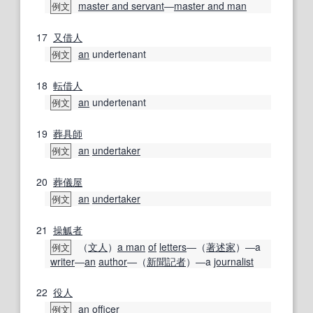
master and servant
―
master and man
例文
17
又
借人
an
undertenant
例文
18
転借人
an
undertenant
例文
19
葬具
師
an
undertaker
例文
20
葬儀屋
an
undertaker
例文
21
操觚者
（
文人
）
a man
of
letters
―（
著述家
）―a
例文
writer
―
an
author
―（
新聞記者
）―a
journalist
22
役人
an
officer
例文