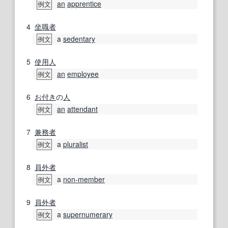
an
apprentice
例文
4
坐職
者
a
sedentary
例文
5
使用人
an
employee
例文
6
お付き
の
人
an
attendant
例文
7
兼務
者
a
pluralist
例文
8
員外
者
a
non-member
例文
9
員外
者
a
supernumerary
例文