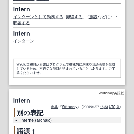
intern
インターン
として
勤務する
,
抑留する
, 〈
施設
などに〉・
収容する
Intern
インターン
Weblio英和対訳辞書はプログラムで機械的に意味や英語表現を生成
しているため、不適切な項目が含まれていることもあります。ご了
承くださいませ。
Wiktionary英語版
intern
出典
:『
Wiktionary
』 (2026/01/07
16
:
53
UTC
版
)
別の表記
interne
(
archaic
)
語源 1