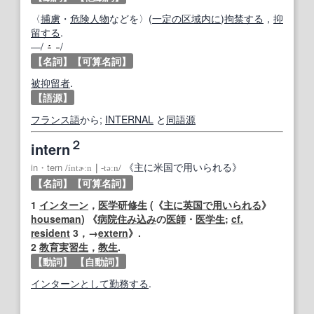
〈
捕虜
・
危険人物
などを〉(
一定の
区域
内に
)
拘禁する
，
抑
留する
.
―/
/
【名詞】
【可算名詞】
被抑留者
.
【語源】
フランス語
から;
INTERNAL
と
同
語源
２
intern
《主に米国で用いられる》
in・tern
/
íntɚːn
｜
‐təːn
/
【名詞】
【可算名詞】
1
インターン
，
医学研修生
(《
主に
英国
で用いられる
》
houseman
) 《
病院
住み込み
の
医師
・
医学生
;
cf.
resident
3，→
extern
》.
2
教育実習生
，
教生
.
【動詞】
【自動詞】
インターン
として
勤務する
.