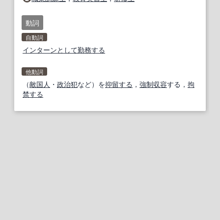
動詞
自動詞
インターン
として
勤務する
他動詞
（
敵国人
・
政治犯
など）を
抑留する
，
強制収容
する，
拘
禁する