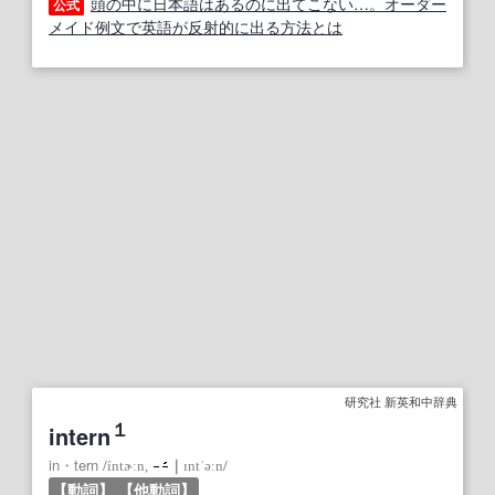
頭の中に日本語はあるのに出てこない…。オーダー
公式
メイド例文で英語が反射的に出る方法とは
研究社 新英和中辞典
１
intern
in・tern
/
íntɚːn,
｜
ɪntˈəːn
/
【動詞】
【他動詞】