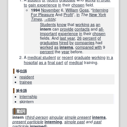
to
gain experience
in
their
chosen
field.
1994
November
6,
William
Goss
, “
Interning
For Pleasure
And
Profit
”,
in
The
New York
Times
‎,
:
→ISSN
Students
know
that
working as
an
intern
can
provide
contacts
and
all-
important
experience
in
their
chosen
fields. And
last year
,
26
percent
of
graduates
hired
by
companies
had
worked
as
interns
,
compared with
9
percent
the
year
before.
A
medical student
or
recent
graduate
working
in a
hospital
as a
final part
of
medical
training.
等位語
resident
trainee
派生語
internship
skintern
動詞
intern
(
third-person
singular
simple present
interns
,
present participle
interning
,
simple past
and
past
participle
interned
)