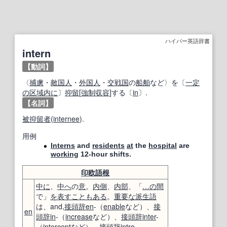
ハイパー英語辞書
intern
【動詞】
〈
捕虜
・
敵国人
・
外国人
・
交戦国
の
船舶
など〉を〔
一定
の
区域
内に
〕
抑留
[
強制収容
]する〔
in
〕.
【名詞】
被抑留者
(
internee
).
用例
Interns
and
residents
at
the
hospital
are
working
12-hour shifts.
印欧語
根
中に
、
中へ
の
意
。
内側
、
内部
、「
…の間
で」
を表す
こともある
。
重要な
派生語
は、and,
接頭辞
en
-（
enable
など）、
接
en
頭辞
in
-（
increase
など）、
接頭辞
inter
-
（
intercept
など）、
接頭辞
intro
-