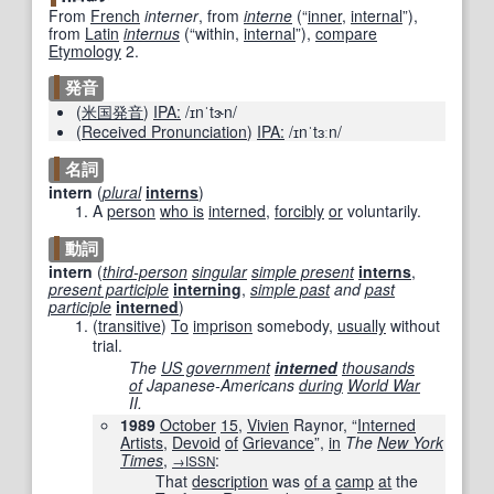
From
French
interner
, from
interne
(
“
inner
,
internal
”
)
,
from
Latin
internus
(
“
within,
internal
”
)
,
compare
Etymology
2.
発音
(
米国
発音
)
IPA:
/ɪnˈtɝn/
(
Received Pronunciation
)
IPA:
/ɪnˈtɜːn/
名詞
intern
(
plural
interns
)
A
person
who is
interned
,
forcibly
or
voluntarily.
動詞
intern
(
third-person
singular
simple present
interns
,
present participle
interning
,
simple past
and
past
participle
interned
)
(
transitive
)
To
imprison
somebody,
usually
without
trial.
The
US government
interned
thousands
of
Japanese-Americans
during
World War
II.
1989
October
15
,
Vivien
Raynor, “
Interned
Artists
,
Devoid
of
Grievance
”,
in
The
New York
Times
‎,
:
→ISSN
That
description
was
of a
camp
at
the