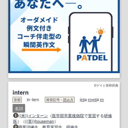
Eゲイト英和辞典
intern
in･tern
ɪ́
nt
əː
rn
ɪ
nt
ə́ː
rn
音節
発音記号・
読み方
名詞
1
((
米
))
インターン
（
医学部
卒業後
病院
で
実習
する
研修
医
）（((
英
))
houseman
）
2
職業訓練
生
，
教育実習生
，
研修生