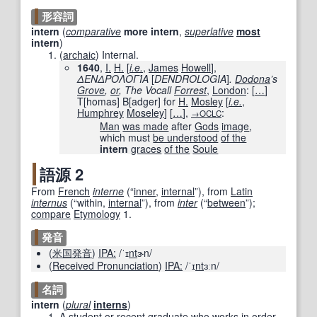
形容詞
intern
(
comparative
more
intern
,
superlative
most
intern
)
(
archaic
)
Internal.
1640
,
I.
H.
[
i.e.
,
James
Howell
],
ΔΕΝΔΡΟΛΟΓΊΑ
[
DENDROLOGIA
]
.
Dodona
’s
Grove
,
or
, The Vocall
Forrest
,
London
:
[
…
]
T
[
homas
]
B
[
adger
]
for
H.
Mosley
[
i.e.
,
Humphrey
Moseley
]
[
…
]
,
:
→OCLC
Man
was made
after
Gods
image
,
which must
be understood
of the
intern
graces
of the
Soule
語源 2
From
French
interne
(
“
inner
,
internal
”
)
, from
Latin
internus
(
“
within,
internal
”
)
, from
inter
(
“
between
”
)
;
compare
Etymology
1.
発音
(
米国
発音
)
IPA:
/ˈɪ
nt
ɝn/
(
Received Pronunciation
)
IPA:
/ˈɪ
nt
ɜːn/
名詞
intern
(
plural
interns
)
A
student
or
recent
graduate
who
works
in order