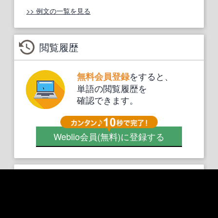
>> 例文の一覧を見る
閲覧履歴
をすると、
無料会員登録
単語の閲覧履歴を
確認できます。
Weblio会員
(無料)
に登録する
検索ランキング
1.
house
2.
usually
3.
just