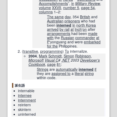
Accomplishments
”,
in
Military Review
,
volume
XXVII
,
number 5
,
page
54
,
columns
1–2
:
The same
day
, 354
British
and
Australian
prisoners
who had
been
interned
in
north Korea
arrived
by rail
at
Inch
'
on
after
arrangements
had been
made
with
the
Russian
commander
at
P
'yongyang and were
embarked
for the
Philippines.
(
transitive
,
programming
)
To
internalize.
2004
,
Mark
Schmidt
,
Simon
Robinson
,
Microsoft
Visual C
#
.NET
2003
Developer
's
Cookbook
,
page
81
:
Strings
are
automatically
interned
if
they are
assigned to
a
literal
string
within code.
派生語
internable
internee
internment
reintern
skintern
uninterned