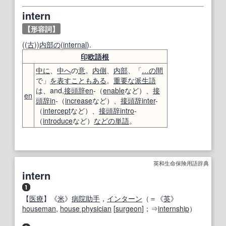
intern
【形容詞】
((
古
))
内部の
(
internal
).
印欧語
根
中に
、
中へ
の
意
。
内側
、
内部
、「
…の間
で」
を表す
こともある
。
重要な
派生語
は、and,
接頭辞
en
-（
enable
など）、
接
en
頭辞
in
-（
increase
など）、
接頭辞
inter
-
（
intercept
など）、
接頭辞
intro
-
（
introduce
など）
などの
単語
。
英和生命保険用語辞典
intern
【
医療
】《
米
》
病院
助手
，
インターン
（＝《
英
》
houseman
,
house physician
[
surgeon
]；⇒
internship
）