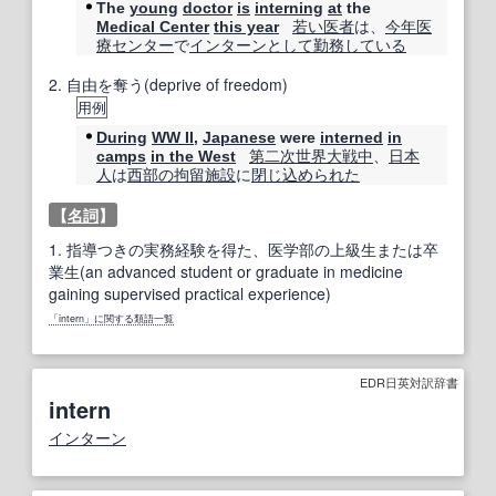
The
young
doctor
is
interning
at
the
若い
医者
は、
今年
医
Medical Center
this year
療センター
で
インターン
として
勤務
している
2.
自由を奪う(deprive of freedom)
用例
During
WW II
,
Japanese
were
interned
in
第二次世界大戦
中
、
日本
camps
in the West
人
は
西部の
拘留
施設
に
閉じ込められた
【
名詞
】
1.
指導つきの実務経験を得た、医学部の上級生または卒
業生(an advanced student or graduate in medicine
gaining supervised practical experience)
「intern」に関する類語一覧
EDR日英対訳辞書
intern
インターン