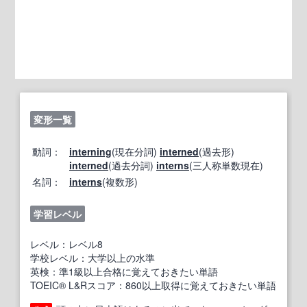
変形一覧
動詞：
interning
(現在分詞)
interned
(過去形)
interned
(過去分詞)
interns
(三人称単数現在)
名詞：
interns
(複数形)
学習レベル
レベル：レベル8
学校レベル：大学以上の水準
英検：準1級以上合格に覚えておきたい単語
TOEIC® L&Rスコア：860以上取得に覚えておきたい単語