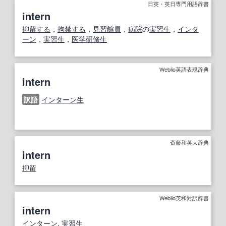
日英・英日専門用語辞書
intern
抑留する
，
拘禁する
，
見習
館員
，
病院
の
実習生
，
インタ
ーン
，
実習生
，
医学研修生
Weblio英語表現辞典
intern
訳語
インターン生
斎藤和英大辞典
intern
抑留
Weblio英和対訳辞書
intern
インターン
,
実習生