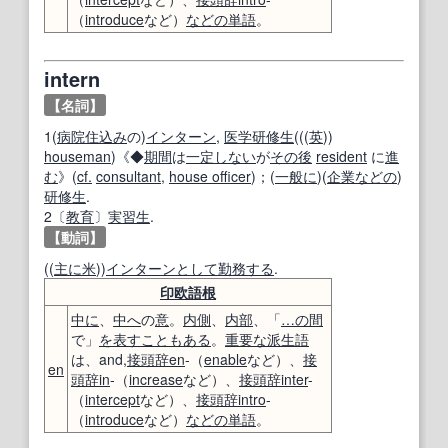
（
introduce
など）
などの
単語
。
intern
【名詞】
1(
病院
住込み
の)
インターン
,
医学研修生
(((
英
))
houseman
)《◆
期間
は
一定
しない
が
その後
resident
に
進
む
》(
cf.
consultant
,
house officer
)；(
一般に
)(
企業
などの
)
研修生
.
2〔
教育
〕
実習生
.
【動詞】
((
主に
米
))
インターン
として
勤務する
.
印欧語
根
中に
、
中へ
の
意
。
内側
、
内部
、「
…の間
で」
を表す
こともある
。
重要な
派生語
は、and,
接頭辞
en
-（
enable
など）、
接
en
頭辞
in
-（
increase
など）、
接頭辞
inter
-
（
intercept
など）、
接頭辞
intro
-
（
introduce
など）
などの
単語
。