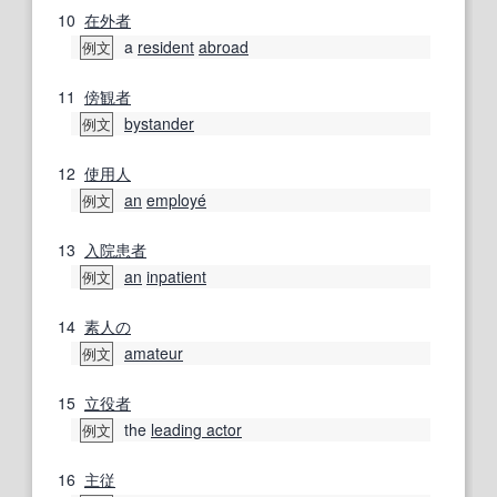
10
在外者
a
resident
abroad
例文
11
傍観者
bystander
例文
12
使用人
an
employé
例文
13
入院患者
an
inpatient
例文
14
素人の
amateur
例文
15
立役者
the
leading actor
例文
16
主従