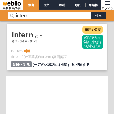
辞書
例文
診断
翻訳
単語帳
英和和英辞書
ログイン
単語
保存
を
intern
とは
瞬間英作文
意味・読み方・使い方
添削で伸ばす
無料で試す
in・tern
/
/
(米国英語)
/
/
(英国英語)
íntɚːn
ɪntˈəːn
意味・対訳
(一定の区域内に)拘禁する,抑留する