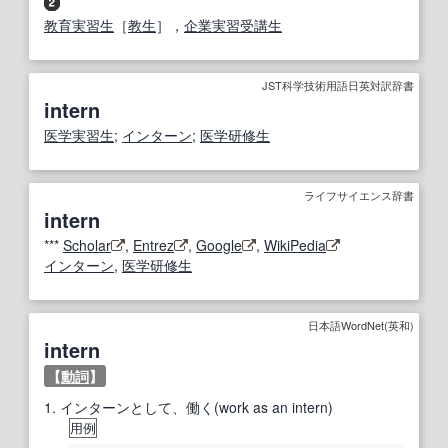
教育実習生
［
教生
］，
企業実習
受講生
JST科学技術用語日英対訳辞書
intern
医学
実習生
;
インターン
;
医学研修生
ライフサイエンス辞書
intern
***
Scholar
,
Entrez
,
Google
,
WikiPedia
インターン
,
医学研修生
日本語WordNet(英和)
intern
【
動詞
】
1.
インターンとして、働く(work as an intern)
用例