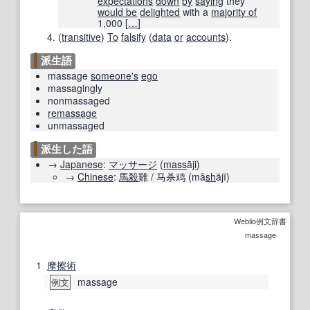
expectations
down
by
saying
they
would be
delighted
with a
majority of
1,000
[
…
]
(
transitive
)
To
falsify
(
data
or
accounts
).
派生語
massage
someone's
ego
massagingly
nonmassaged
remassage
unmassaged
派生した語
→
Japanese
:
マッサージ
(
mass
ā
ji
)
→
Chinese
:
馬
殺
雞
/
马杀鸡
(
mǎ
sh
ājī
)
Weblio例文辞書
massage
1
摩擦
術
massage
例文