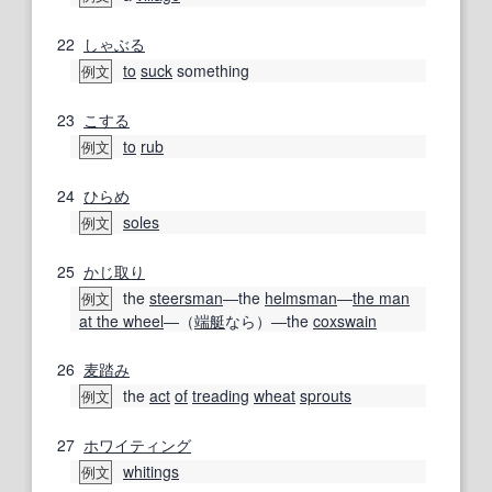
22
しゃぶる
to
suck
something
例文
23
こする
to
rub
例文
24
ひらめ
soles
例文
25
かじ取り
the
steersman
―the
helmsman
―
the man
例文
at the wheel
―（
端艇
なら）―the
coxswain
26
麦踏み
the
act
of
treading
wheat
sprouts
例文
27
ホワイティング
whitings
例文