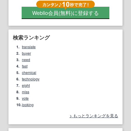
Weblio会員
(無料)
に登録する
検索ランキング
1.
translate
2.
buyer
3.
need
4.
fast
5.
chemical
6.
technology
7.
eight
8.
miss
9.
vote
10.
looking
もっとランキングを見る