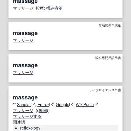
massage
マッサージ
;
按摩
;
揉み療治
英和医学用語集
massage
マッサージ
眼科専門用語辞書
massage
マッサージ
ライフサイエンス辞書
massage
**
Scholar
,
Entrez
,
Google
,
WikiPedia
マッサージ
, ((
動詞
))
マッサージする
関連語
reflexology