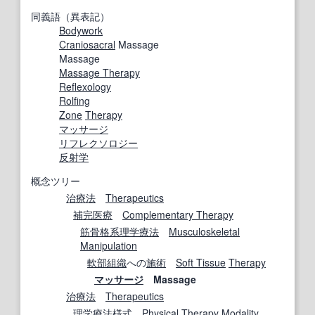
同義語（異表記）
Bodywork
Craniosacral
Massage
Massage
Massage Therapy
Reflexology
Rolfing
Zone
Therapy
マッサージ
リフレクソロジー
反射学
概念ツリー
治療法
Therapeutics
補完医療
Complementary Therapy
筋骨格系
理学療法
Musculoskeletal
Manipulation
軟部組織
への
施術
Soft Tissue
Therapy
マッサージ
Massage
治療法
Therapeutics
理学療法
様式
Physical Therapy
Modality