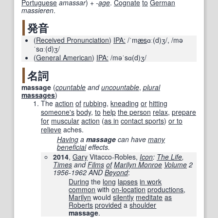
Portuguese
amassar
) +
-
age
.
Cognate
to
German
massieren
.
発音
(
Received Pronunciation
)
IPA:
/ˈm
æs
ɑː(d)ʒ/
,
/mə
ˈsɑː(d)ʒ/
(
General American
)
IPA:
/məˈsɑ(d)ʒ/
名詞
massage
(
countable
and
uncountable
,
plural
massages
)
The
action
of
rubbing
,
kneading
or
hitting
someone's
body
,
to
help
the person
relax
,
prepare
for
muscular
action
(
as in
contact sports
)
or to
relieve
aches.
Having
a
massage
can have
many
beneficial
effects.
2014
,
Gary
Vitacco-Robles,
Icon
:
The Life
,
Times
and
Films
of
Marilyn Monroe
Volume
2
1956-1962 AND
Beyond
:
During
the
long
lapses
in work
common
with
on-location
productions
,
Marilyn
would
silently
meditate
as
Roberts
provided
a
shoulder
massage
.