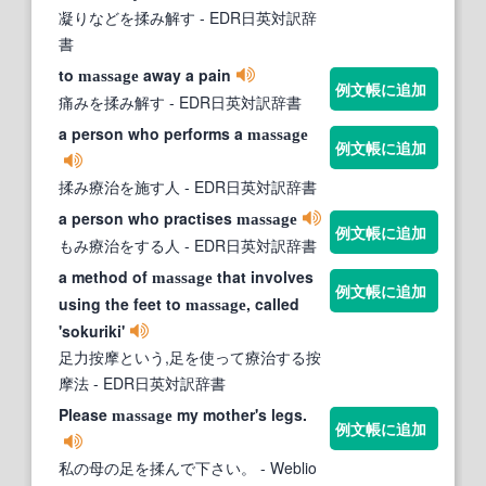
凝りなどを揉み解す
- EDR日英対訳辞
書
to
away a pain
massage
例文帳に追加
痛みを揉み解す
- EDR日英対訳辞書
a person who performs a
massage
例文帳に追加
揉み療治を施す人
- EDR日英対訳辞書
a person who practises
massage
例文帳に追加
もみ療治をする人
- EDR日英対訳辞書
a method of
that involves
massage
例文帳に追加
using the feet to
, called
massage
'sokuriki'
足力按摩という,足を使って療治する按
摩法
- EDR日英対訳辞書
Please
my mother's legs.
massage
例文帳に追加
私の母の足を揉んで下さい。
- Weblio