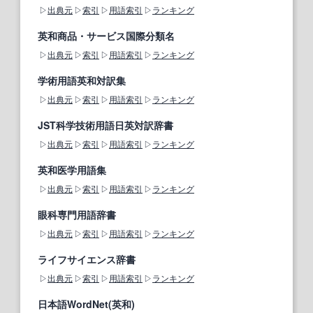
出典元
索引
用語索引
ランキング
英和商品・サービス国際分類名
出典元
索引
用語索引
ランキング
学術用語英和対訳集
出典元
索引
用語索引
ランキング
JST科学技術用語日英対訳辞書
出典元
索引
用語索引
ランキング
英和医学用語集
出典元
索引
用語索引
ランキング
眼科専門用語辞書
出典元
索引
用語索引
ランキング
ライフサイエンス辞書
出典元
索引
用語索引
ランキング
日本語WordNet(英和)