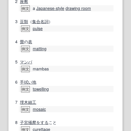
2
座敷
a
Japanese-style
drawing room
例文
3
豆類
（
集合名詞
）
pulse
例文
4
畳
の
表
matting
例文
5
マンバ
mambas
例文
6
手拭い地
towelling
例文
7
埋木
細工
mosaic
例文
8
子宮
掻爬
をする
こと
curettage
例文