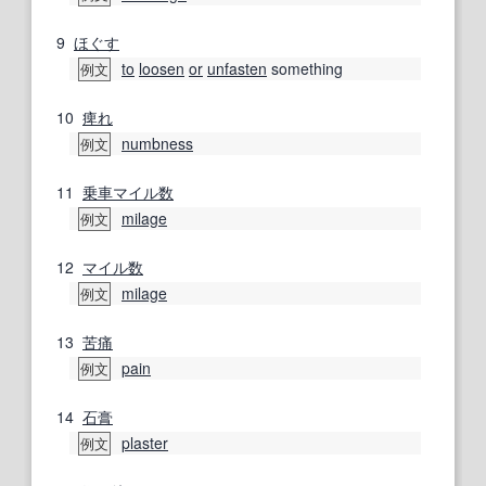
9
ほぐす
to
loosen
or
unfasten
something
例文
10
痺れ
numbness
例文
11
乗車
マイル数
milage
例文
12
マイル数
milage
例文
13
苦痛
pain
例文
14
石膏
plaster
例文