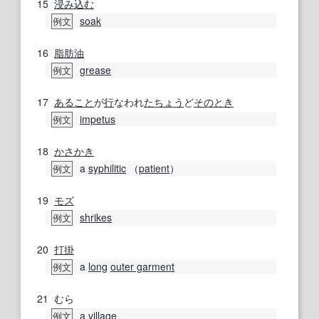
15
浸み込む
soak
例文
16
脂肪油
grease
例文
17
あること
が
行
なわれ
たちょう
ど
そのとき
impetus
例文
18
かさかき
a
syphilitic
（
patient
）
例文
19
モズ
shrikes
例文
20
打掛
a
long
outer garment
例文
21
むら
a
village
例文