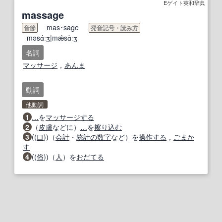
Eゲイト英和辞典
massage
mas･sage
音節
発音記号・
読み方
məsɑ́ːʒ|mǽsɑ̀ːʒ
名詞
マッサージ
，
あんま
動詞
他動詞
1
…
を
マッサージする
2
（
皮膚
などに）
…
を
擦り込む
3
((
口
))（
会計
・
統計
の数字
など）を
操作する
，
ごまか
す
4
((
俗
))（
人
）を
おだてる