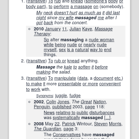
(
transitive
)
To
rub
and
knead
(
someone's
body
or
body part
),
to
perform
a massage
on
(somebody).
My
neck
doesn't hurt
as much as
it
did last
night
since
my wife
massaged
me
after I
got
back
from the concert.
2010
January
11
,
Julian
Kaye
,
Massage
Therapy
‎:
So
after
massaging
a
nude woman
while
being
nude
or
nearly
nude
myself
,
sex
is a
natural
way to
end
things.
(
transitive
)
To
rub or
knead
anything.
Massage
the
kale
to
soften
it
before
making
the salad.
(
transitive
)
To
manipulate
(
data
, a
document
etc.
)
to make
it
more
presentable
or more
convenient
to
work
with.
juggle
,
fudge
Synonyms
:
2002
,
Colin
Jones
,
The
Great
Nation
,
Penguin
,
published
2003
,
page
118
:
News
relating to
public
disturbances
was
systematically
massaged
[
...
].
2008
May
22
,
Patrick
Wintour,
Steven
Morris
,
The Guardian
,
page
3:
The
Conservatives
have
massaged