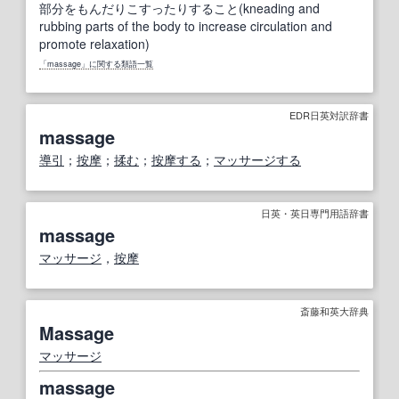
部分をもんだりこすったりすること(kneading and
rubbing parts of the body to increase circulation and
promote relaxation)
「massage」に関する類語一覧
EDR日英対訳辞書
massage
導引
；
按摩
；
揉む
；
按摩する
；
マッサージする
日英・英日専門用語辞書
massage
マッサージ
，
按摩
斎藤和英大辞典
Massage
マッサージ
massage