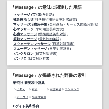
「Massage」の意味に関連した用語
マッサージ
(英和医学用語)
揉み療治
(JST科学技術用語日英対訳辞書)
マッサージ治療用手袋
(英和商品・サービス国際分類名)
心マッサージ
(学術用語英和対訳)
心臓マッサージ
(学術用語英和対訳)
振動マッサージ
(電気制御英語)
スウェーデンマッサージ
(日英対訳辞書)
スエーデンマッサージ
(日英対訳辞書)
ピンクサロン
(日英対訳辞書)
ピンサロ
(日英対訳辞書)
「Massage」が掲載された辞書の索引
研究社 新英和中辞典
出典元
索引
用語索引
ランキング
カテゴリ
品詞別索引
Eゲイト英和辞典