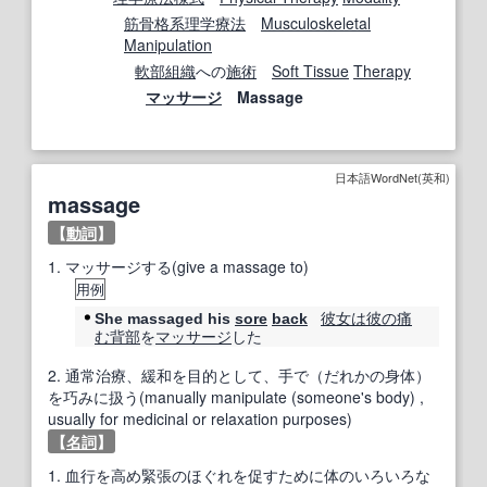
筋骨格系
理学療法
Musculoskeletal
Manipulation
軟部組織
への
施術
Soft Tissue
Therapy
マッサージ
Massage
日本語WordNet(英和)
massage
【
動詞
】
1.
マッサージする(give a massage to)
用例
彼女は
彼の
痛
She massaged his
sore
back
む
背部
を
マッサージ
した
2.
通常治療、緩和を目的として、手で（だれかの身体）
を巧みに扱う(manually manipulate (someone's body) ,
usually for medicinal or relaxation purposes)
【
名詞
】
1.
血行を高め緊張のほぐれを促すために体のいろいろな