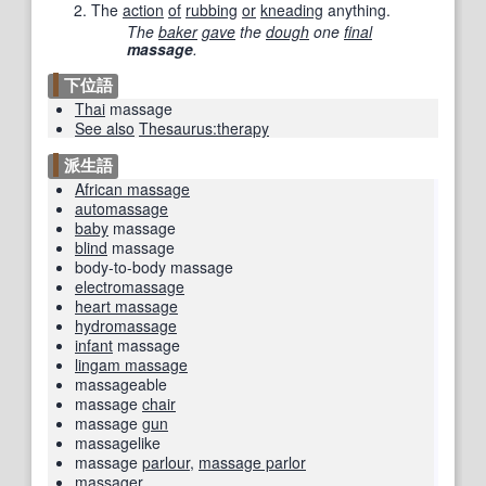
The
action
of
rubbing
or
kneading
anything.
The
baker
gave
the
dough
one
final
massage
.
下位語
Thai
massage
See also
Thesaurus:therapy
派生語
African massage
automassage
baby
massage
blind
massage
body-to-body massage
electromassage
heart massage
hydromassage
infant
massage
lingam massage
massageable
massage
chair
massage
gun
massagelike
massage
parlour
,
massage parlor
massager