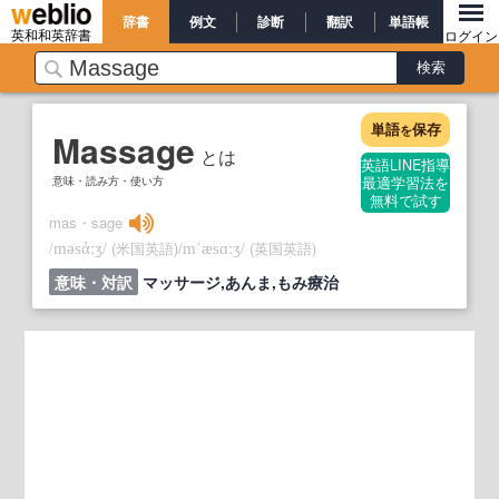
辞書
例文
診断
翻訳
単語帳
英和和英辞書
ログイン
単語
保存
を
Massage
とは
英語LINE指導
意味・読み方・使い方
最適学習法を
無料で試す
mas・sage
/
/
(米国英語)
/
/
(英国英語)
məsάːʒ
mˈæsɑːʒ
意味・対訳
マッサージ,あんま,もみ療治