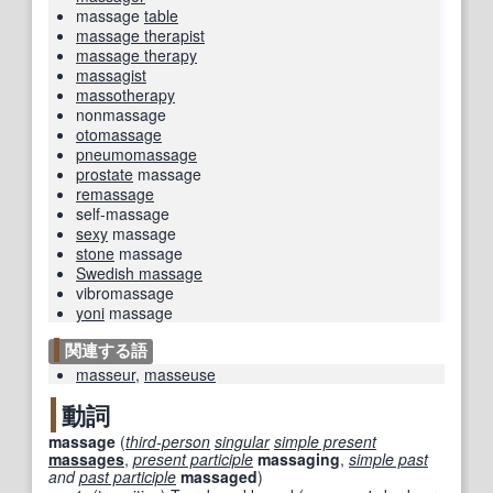
massage
table
massage therapist
massage therapy
massagist
massotherapy
nonmassage
otomassage
pneumomassage
prostate
massage
remassage
self-massage
sexy
massage
stone
massage
Swedish massage
vibromassage
yoni
massage
関連する語
masseur
,
masseuse
動詞
massage
(
third-person
singular
simple present
massages
,
present participle
massaging
,
simple past
and
past participle
massaged
)