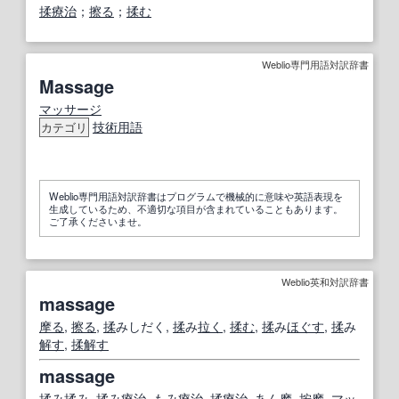
揉療治
；
擦る
；
揉む
Weblio専門用語対訳辞書
Massage
マッサージ
技術用語
カテゴリ
Weblio専門用語対訳辞書はプログラムで機械的に意味や英語表現を
生成しているため、不適切な項目が含まれていることもあります。
ご了承くださいませ。
Weblio英和対訳辞書
massage
摩る
,
擦る
,
揉
みしだく,
揉
み
拉く
,
揉む
,
揉
み
ほぐす
,
揉
み
解す
,
揉
解す
massage
揉
み
揉
み,
揉み療治
, もみ
療治
,
揉療治
,
あん摩
,
按摩
,
マッ