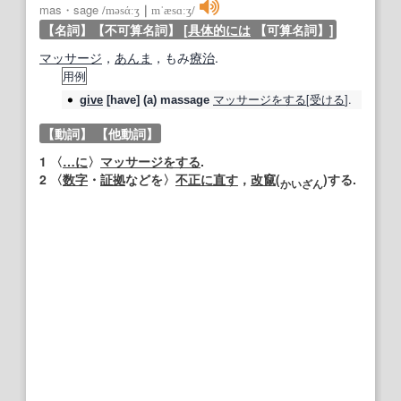
mas・sage
/
məsάːʒ
｜
mˈæsɑːʒ
/
【名詞】
【不可算名詞】
[
具体的には
【可算名詞】
]
マッサージ
，
あんま
，もみ
療治
.
用例
マッサージ
をする
[
受ける
].
give
[have] (a)
massage
【動詞】
【他動詞】
1
〈
…に
〉
マッサージ
をする
.
2
〈
数字
・
証拠
などを〉
不正に
直す
，
改竄
(
)する.
か
いざ
ん