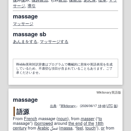
サージ
,
導引
massage
マッサージ
massage sb
あんま
をする
,
マッサージする
Weblio英和対訳辞書はプログラムで機械的に意味や英語表現を生成
しているため、不適切な項目が含まれていることもあります。ご了
承くださいませ。
Wiktionary英語版
massage
出典
:『
Wiktionary
』 (2026/06/17
18
:
48
UTC
版
)
語源
From
French
massage
(
noun
)
, from
masser
(
“
to
massage
”
)
(
borrowed
around
the end
of the
18th
century
from
Arabic
مَسَّ
(
massa
,
“
feel
,
touch
”
)
,
or
from