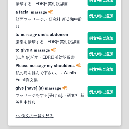
按摩する
- EDR日英対訳辞書
a facial
massage
例文帳に追加
顔面マッサージ.
- 研究社 新英和中辞
典
to
one's abdomen
massage
例文帳に追加
腹部を按摩する
- EDR日英対訳辞書
to give a
massage
例文帳に追加
(伝言を)託す
- EDR日英対訳辞書
Please
my shoulders.
massage
例文帳に追加
私の肩を揉んで下さい。
- Weblio
Email例文集
give [have] (a)
massage
例文帳に追加
マッサージをする[受ける].
- 研究社 新
英和中辞典
>> 例文の一覧を見る