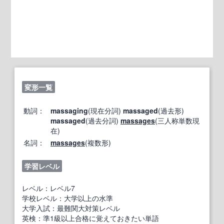
変形一覧
動詞：
massaging
(現在分詞)
massaged
(過去形)
massaged
(過去分詞)
massages
(三人称単数現
在)
名詞：
massages
(複数形)
学習レベル
レベル：レベル7
学校レベル：大学以上の水準
大学入試：最難関大対策レベル
英検：準1級以上合格に覚えておきたい単語