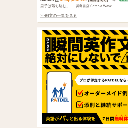
発音を聞く
里子は落ち込む。
- 浜島書店 Catch a Wave
>>例文の一覧を見る