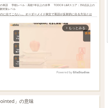
上の単語
学校レベル
：
高校1年以上の水準
TOEIC® L&Rスコア
：
350点以上の
験対策レベル
のに出てこない…。オーダーメイド例文で英語が反射的に出る方法とは
もっとみる
arrow_forward_ios
Powered by 
GliaStudios
M
u
t
ointed」の意味
e