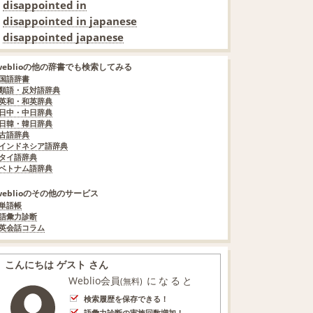
disappointed in
disappointed in japanese
disappointed japanese
weblioの他の辞書でも検索してみる
国語辞書
類語・反対語辞典
英和・和英辞典
日中・中日辞典
日韓・韓日辞典
古語辞典
インドネシア語辞典
タイ語辞典
ベトナム語辞典
weblioのその他のサービス
単語帳
語彙力診断
英会話コラム
こんにちは ゲスト さん
Weblio会員
になると
(無料)
検索履歴を保存できる！
語彙力診断の実施回数増加！