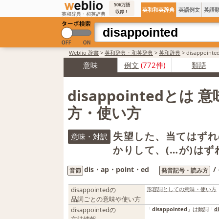
506万語
英和和英辞典
英語例文
英語
収録！
英和辞典・和英辞典
Weblio 辞書
>
英和辞典・和英辞典
>
英和辞典
>
disappoi
意味
例文
(772件)
類語
disappointedとは
方・使い方
失望した、当てはずれ
意味・対訳
かりして、(…が)はず
dis・ap・point・ed
/
音節
発音記号・読み方
disappointedの
形容詞としての意味・使い方
品詞ごとの意味や使い方
disappointedの
「
disappointed
」は動詞「
d