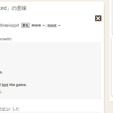
ted」の意味
dɪ̀səpɔ́ɪ
nt
ɪd
more
～
;
most
～
変化
in/with〉
s.
d
lost
the game.
た
ざせつ
）した