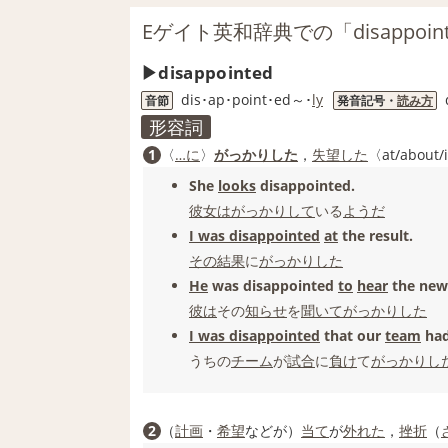
Eゲイト英和辞典での「disappoin
disappointed
dis･ap･point･ed～･
ly
音節
発音記号・
読み方
形容詞
1
〈
…に
〉
がっかりした
，
失望した
〈at/about/
She
looks
disappointed.
彼女は
がっかりして
いる
ようだ
I was disappointed
at
the result.
その結果
に
がっかりした
He
was disappointed
to
hear
the new
彼は
その
知らせ
を
聞いて
がっかりした
I was disappointed
that our
team
ha
うちの
チーム
が
試合
に
負け
て
がっかりし
2
（
計画
・
希望
などが）
当て
が
外れた
，
挫折
（