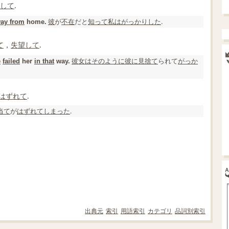
して
.
彼
が
不在
だと
知って
私は
がっかりした
.
ay from
home.
て
，
失望して
.
彼女は
そのように
彼に
見
捨て
られて
がっか
e
failed
her
in that
way.
はずれて
.
当て
が
はずれて
しまった
.
出典元
索引
用語索引
カテゴリ
品詞別索引