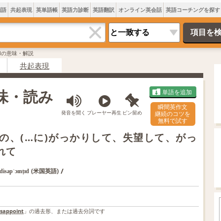
類語
共起表現
英単語帳
英語力診断
英語翻訳
オンライン英会話
英語コーチングを探す
ntedの意味・解説
共起表現
 意味・読み
単語を追加
瞬間英作文
発音を聞く
プレーヤー再生
ピン留め
継続のコツを
無料で試す
の、(…に)がっかりして、失望して、がっ
れて
/
(米国英語)
dìsəpˈɔɪnṭɪd
isappoint
」の過去形、または過去分詞です