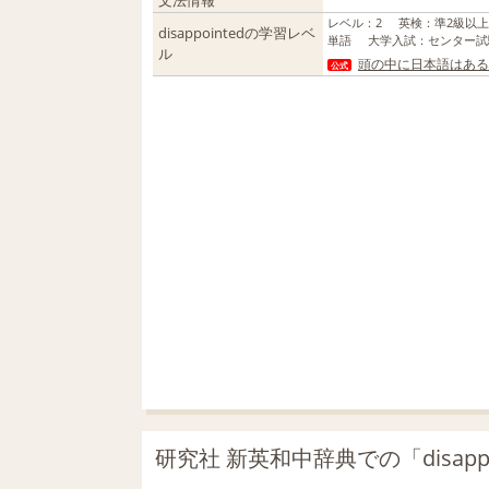
文法情報
レベル
：
2
英検
：
準2級以
disappointedの学習レベ
単語
大学入試
：
センター試
ル
頭の中に日本語はある
公式
研究社 新英和中辞典での「disapp