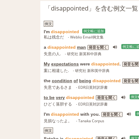
「disappointed」を含む例文一覧
例文
I'm
disappointed
例文帳に追加
私は残念だ
- Weblio Email例文集
a
disappointed
man
例文帳に
発音を聞く
失意の人.
- 研究社 新英和中辞典
My
expectations
were
disappointed
.
発音を聞
案に相違した.
- 研究社 新和英中辞典
the
condition
of
being
disappointed
発音を聞
失意であるさま
- EDR日英対訳辞書
to be
very
disappointed
例文
発音を聞く
ひどく落胆する
- EDR日英対訳辞書
I'm
disappointed
with you.
発音を聞く
見損なったよ。
- Tanaka Corpus
例文
Satoko
is
disappointed
.
例文