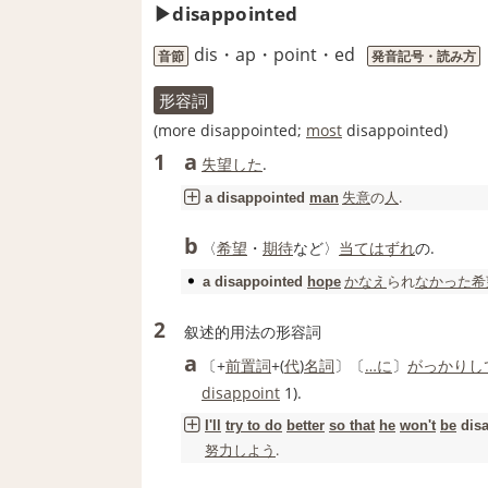
disappointed
dis・ap・point・ed
音節
発音記号・読み方
形容詞
(more disappointed;
most
disappointed)
a
1
失望した
.
失意
の
人
.
a
disappointed
man
b
〈
希望
・
期待
など〉
当てはずれ
の.
かなえ
られ
なかった
希
a
disappointed
hope
2
叙述的用法の形容詞
a
〔+
前置詞
+(
代
)
名詞
〕〔
…に
〕
がっかりし
disappoint
1).
I'll
try to do
better
so that
he
won't
be
dis
努力
しよう
.