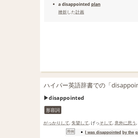
a disappointed
plan
挫折
した
計画
ハイパー英語辞書での「disappoi
disappointed
形容詞
がっかりして
,
失望して
, げっ
そして
,
意外に思う
用例
I was disappointed
by the
q