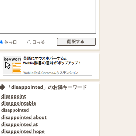
英→日
日→英
「disappointed」のお隣キーワード
disappoint
disappointable
disappointed
disappointed about
disappointed at
disappointed hope