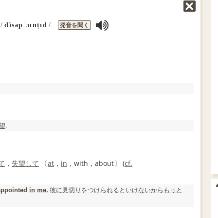
発音を聞く
/
dìsəpˈɔɪnṭɪd
/
望
.
て
，
失望して
〔
at
，
in
，with，about〕 (
cf.
彼に
見切り
をつ
けられ
ると
いけないから
もっと
appointed
in
me.