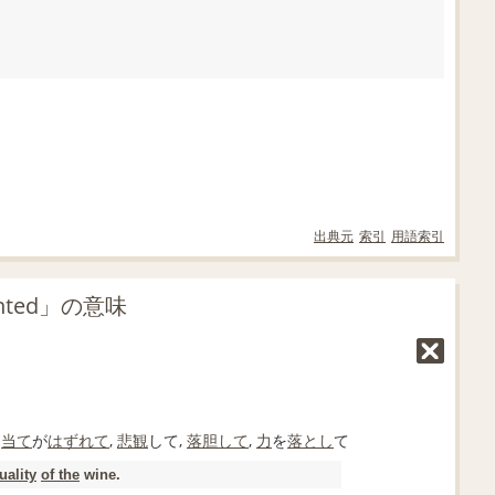
出典元
索引
用語索引
nted」の意味
,
当て
が
はずれて
,
悲観
して,
落胆して
,
力
を
落とし
て
uality
of the
wine.