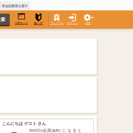
英会話教室を探す
小窓モード
プレミアム
ログイン
設定
使い方
こんにちは ゲスト さん
Weblio会員
になると
(無料)