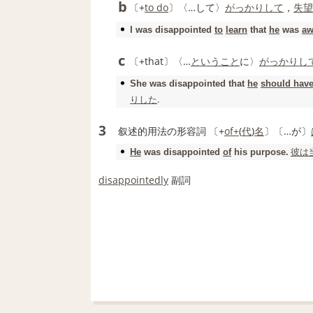
b
〔+
to do
〕〈…して〉
がっかりして
，
失望
I was
disappointed
to
learn
that
he
was
aw
c
〔+that〕〈…
ということ
に〉
がっかりし
She was
disappointed
that
he
should hav
りした
.
3
叙述的用法の形容詞
〔+
of+
(
代
)
名
〕〔…が〕
彼は
He
was
disappointed
of
his purpose.
disappointedly
副詞