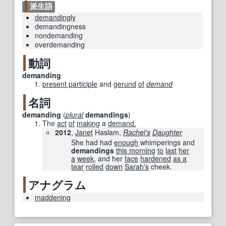
派生語
demandingly
demandingness
nondemanding
overdemanding
動詞
demanding
present participle
and
gerund
of
demand
名詞
demanding
(
plural
demandings
)
The
act
of
making
a
demand.
2012
,
Janet
Haslam,
Rachel
's
Daughter
She had had
enough
whimperings and
demandings
this morning
to
last
her
a
week
, and her
face
hardened
as a
tear
rolled
down
Sarah
's
cheek.
アナグラム
maddening