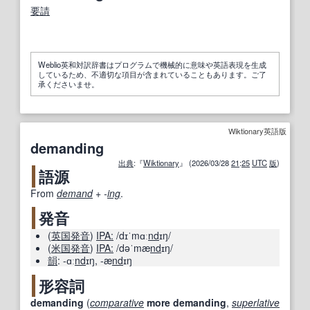
要請
Weblio英和対訳辞書はプログラムで機械的に意味や英語表現を生成
しているため、不適切な項目が含まれていることもあります。ご了
承くださいませ。
Wiktionary英語版
demanding
出典
:『
Wiktionary
』 (2026/03/28
21
:
25
UTC
版
)
語源
From
demand
+‎
-
ing
.
発音
(
英国
発音
)
IPA:
/dɪˈmɑː
nd
ɪŋ/
(
米国
発音
)
IPA:
/dəˈmæ
nd
ɪŋ/
韻
:
-ɑː
nd
ɪŋ
,
-æ
nd
ɪŋ
形容詞
demanding
(
comparative
more
demanding
,
superlative