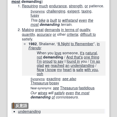
most
demanding
)
Requiring
much
endurance
,
strength
,
or
patience.
challenging
,
exigent
,
taxing
,
Synonyms
:
fussy
This
bike
is
built
to
withstand
even
the
most
demanding
terrain.
Making
great
demands
in terms of
quality
,
quantity
,
accuracy
or
other
criteria
;
difficult to
satisfy.
1982
, Shalamar, “
A Night
to Remember
”,
in
Friends
:
When you
love
someone,
it's
natural
,
not
demanding
/
And that
's
one thing
I'm
proud
to say
I
found in
you /
I'm so
glad
we
reached
an
understanding
/
Now
I know
my
heart
is
safe
with you
,
ooh
exacting
;
see also
Synonyms
:
Thesaurus
:
bossy
see
Thesaurus
:
fastidious
Near-synonyms:
Our
wines
will
satisfy
even
the most
demanding
of
connoisseurs.
反意語
undemanding