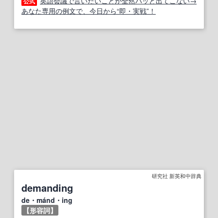
英語会議で言いたいことが全然パッと出てこない→
公式
あなた専用の例文で、今日から“即・実戦”！
研究社 新英和中辞典
demanding
de・mánd・ing
【形容詞】