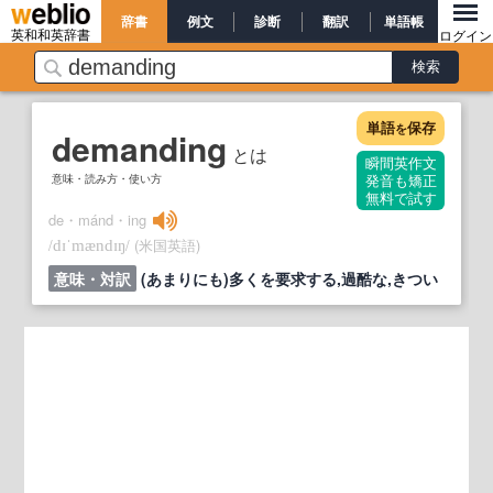
辞書
例文
診断
翻訳
単語帳
英和和英辞書
ログイン
単語
保存
を
demanding
とは
瞬間英作文
意味・読み方・使い方
発音も矯正
無料で試す
de・mánd・ing
/
/
(米国英語)
dɪˈmændɪŋ
意味・対訳
(あまりにも)多くを要求する,過酷な,きつい