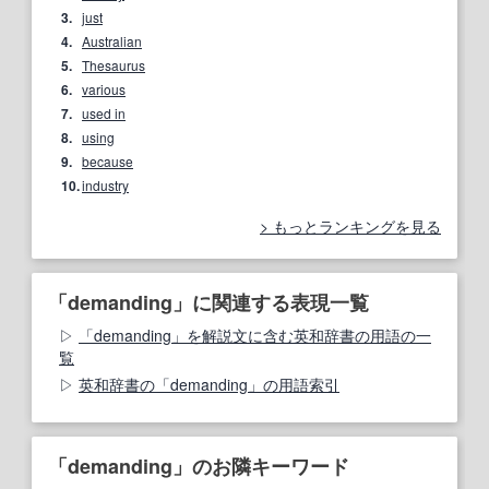
3.
just
4.
Australian
5.
Thesaurus
6.
various
7.
used in
8.
using
9.
because
10.
industry
もっとランキングを見る
「demanding」に関連する表現一覧
「demanding」を解説文に含む英和辞書の用語の一
覧
英和辞書の「demanding」の用語索引
「demanding」のお隣キーワード