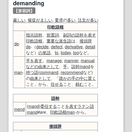
demanding
【形容詞】
厳しい
,
催促
がましい
,
要求
の
多い
,
注文が多い
印欧語
根
指示語
幹
、
前置詞
、
副詞の
語幹
を表す
印欧語
根
。
重要な
派生語
は、
接頭辞
de
-
de
-（
decide
,
defect
,
derivative
,
detail
など）
の単語
、
to
,
today
,
too
など。
手
を表す
。
manage
,
manner
,
manual
などの
由来
として
、
手
。
語幹
mand
を
man
-
持つ
語
(
command
,
recommend
など)
の
由来
として
、「
誰かの
手の
中に
置く
こと」から、
任せる
こと、
頼む
こと。
語幹
(
mand
)
委任する
こと
を表す
ラテン語
mend
mand
#are
、
印欧語
根
man
-から。
接頭辞