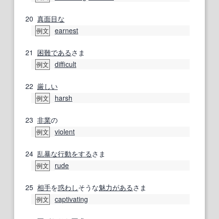
20
真面目な
earnest
例文
21
困難
である
さま
difficult
例文
22
厳しい
harsh
例文
23
非業
の
violent
例文
24
乱暴な
行動
をする
さま
rude
例文
25
相手
を
惑わし
そうな
魅力がある
さま
captivating
例文