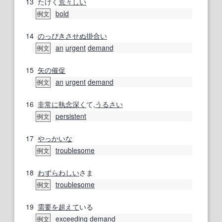
13
たけく
荒々しい
bold
例文
14
のっぴきさせぬ
掛合い
an
urgent
demand
例文
15
矢の催促
an
urgent
demand
例文
16
非常に
執念
深く
て,
うるさい
persistent
例文
17
やっかいな
troublesome
例文
18
わずらわしい
さま
troublesome
例文
19
需要
を超えて
いる
exceeding
demand
例文