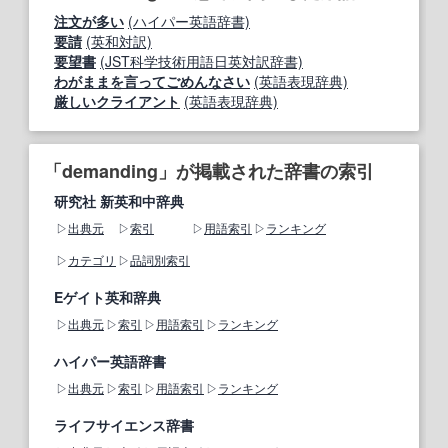
注文が多い
(ハイパー英語辞書)
要請
(英和対訳)
要望書
(JST科学技術用語日英対訳辞書)
わがままを言ってごめんなさい
(英語表現辞典)
厳しいクライアント
(英語表現辞典)
「demanding」が掲載された辞書の索引
研究社 新英和中辞典
出典元
索引
用語索引
ランキング
カテゴリ
品詞別索引
Eゲイト英和辞典
出典元
索引
用語索引
ランキング
ハイパー英語辞書
出典元
索引
用語索引
ランキング
ライフサイエンス辞書