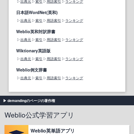
出典元
索引
用語索引
ランキング
日本語WordNet(英和)
出典元
索引
用語索引
ランキング
Weblio英和対訳辞書
出典元
索引
用語索引
ランキング
Wiktionary英語版
出典元
索引
用語索引
ランキング
Weblio例文辞書
出典元
索引
用語索引
ランキング
demandingのページの著作権
Weblio公式学習アプリ
Weblio英単語アプリ