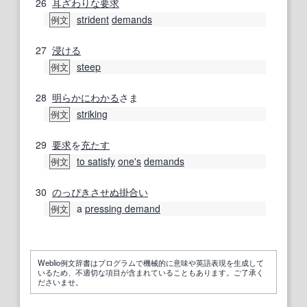
26
耳ざわりな
要求
strident
demands
例文
27
浸ける
steep
例文
28
明らかに
わかる
さま
striking
例文
29
要求
を
充たす
to satisfy
one's
demands
例文
30
のっぴきさせぬ
掛合い
a
pressing demand
例文
Weblio例文辞書はプログラムで機械的に意味や英語表現を生成して
いるため、不適切な項目が含まれていることもあります。ご了承く
ださいませ。