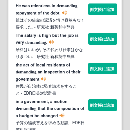
He was relentless in
demanding
例文帳に追加
repayment of the debt.
彼はその借金の返済を情け容赦もなく
要求した.
- 研究社 新英和中辞典
The salary is high but the job is
例文帳に追加
very
.
demanding
給料はいいが, その代わり仕事はかな
りきつい.
- 研究社 新和英中辞典
the act of local residents of
例文帳に追加
an inspection of their
demanding
government
住民が自治体に監査請求をするこ
と
- EDR日英対訳辞書
in a government, a motion
例文帳に追加
that the composition of
demanding
a budget be changed
予算の編成替えを求める動議
- EDR日
英対訳辞書