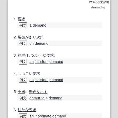
Weblio例文辞書
demanding
1
要求
a
demand
例文
2
要請
があり
次第
on demand
例文
3
執拗
(
しつよう
)な
要求
.
an
insistent
demand
例文
4
しつこい
要求
an
insistent
demand
例文
5
要求
に
難色を示す
.
demur to
a
demand
例文
6
法外な
要求
.
an
inordinate
demand
例文