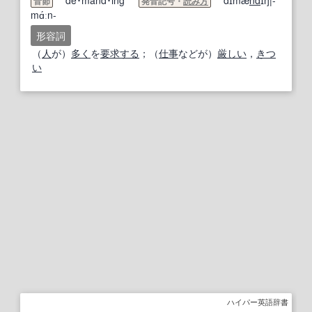
de･mand･ing
dɪmǽ
nd
ɪŋ|-
音節
発音記号・
読み方
mɑ́ːn-
形容詞
（
人
が）
多く
を
要求する
；（
仕事
などが）
厳しい
，
きつ
い
ハイパー英語辞書