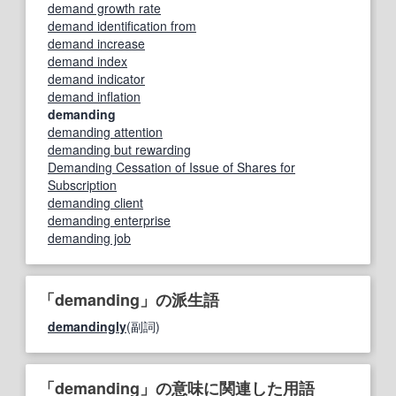
demand growth rate
demand identification from
demand increase
demand index
demand indicator
demand inflation
demanding
demanding attention
demanding but rewarding
Demanding Cessation of Issue of Shares for
Subscription
demanding client
demanding enterprise
demanding job
「demanding」の派生語
demandingly
(副詞)
「demanding」の意味に関連した用語