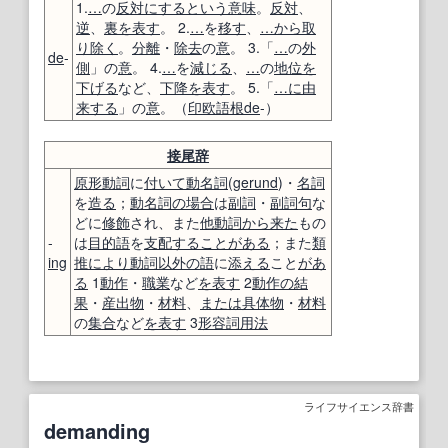
1.
…
の
反対にする
という意味
。
反対
、
逆
、
裏
を表す
。 2.
…
を
移す
、
…から
取
り除く
。
分離
・
除去
の
意
。 3.「
…
の
外
de
-
側
」の
意
。 4.
…
を
減じる
、
…
の
地位
を
下げる
など、
下降
を表す
。 5.「
…に由
来する
」の
意
。（
印欧語
根
de
-）
接尾辞
原形
動詞
に
付いて
動名詞
(
gerund
)・
名詞
を
造る
；
動名詞
の場合
は
副詞
・
副詞句
な
どに
修飾
され、また
他動詞
から来た
もの
-
は
目的語
を
支配すること
がある
；また
類
ing
推
により
動詞
以外の
語
に
添える
こと
があ
る
1
動作
・
職業
など
を表す
2
動作
の結
果
・
産出物
・
材料
、
または
具体
物
・
材料
の
集合
など
を表す
3
形容詞
用法
ライフサイエンス辞書
demanding