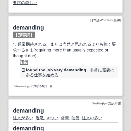
要求の厳しい
日本語WordNet(英和)
demanding
【
形容詞
】
1.
通常期待される、または当然と思われるよりも強く要
求するさま(requiring more than usually expected or
thought due)
用例
非常に
需要
の
found
the
job
very
demanding
ある
仕事
を始める
「demanding」に関する類語一覧
Weblio英和対訳辞書
demanding
注文が多い
,
過激
,
きつい
,
督責
,
催促
,
注文の
多い
demanding