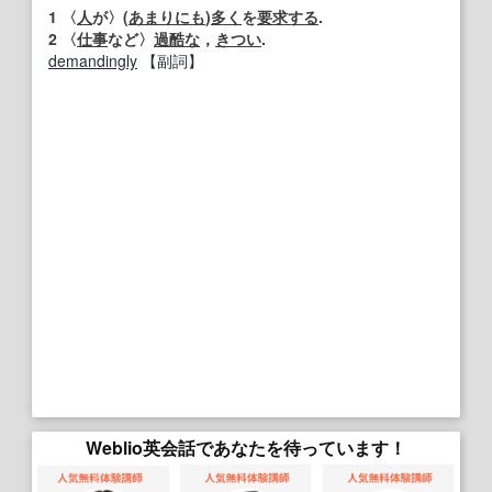
1
〈
人
が〉(
あまりにも
)
多く
を
要求する
.
2
〈
仕事
など〉
過酷な
，
きつい
.
demandingly
【副詞】
Weblio英会話であなたを待っています！