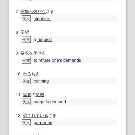
7
意地っ張りな
さま
stubborn
例文
8
要望
a
request
例文
9
要求
を
斥ける
to refuse
one's
demands
例文
10
わるぢえ
cunning
例文
11
需要
の
急増
surge
in demand
例文
12
称
されている
さま
purported
例文