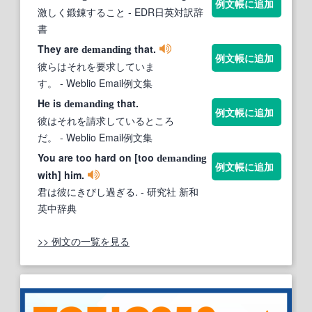
例文帳に追加
激しく鍛錬すること
- EDR日英対訳辞
書
They are
that.
demanding
例文帳に追加
彼らはそれを要求していま
す。
- Weblio Email例文集
He is
that.
demanding
例文帳に追加
彼はそれを請求しているところ
だ。
- Weblio Email例文集
You are too hard on [too
demanding
例文帳に追加
with] him.
君は彼にきびし過ぎる.
- 研究社 新和
英中辞典
>> 例文の一覧を見る