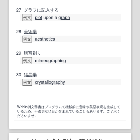
27
グラフ
に記入する
plot
upon a
graph
例文
28
美術
学
aesthetics
例文
29
謄写
刷り
mimeographing
例文
30
結晶学
crystallography
例文
Weblio例文辞書はプログラムで機械的に意味や英語表現を生成して
いるため、不適切な項目が含まれていることもあります。ご了承く
ださいませ。