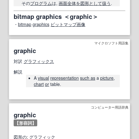
その
プログラム
は,
画面
全体を
図形
として扱う
.
bitmap graphics ＜graphic＞
・
bitmap
graphics
ビットマップ画像
マイクロソフト用語集
graphic
対訳
グラフィックス
解説
A
visual
representation
such as
a
picture
,
chart
or
table.
コンピューター用語辞典
graphic
【形容詞】
図形の
;
グラフィック