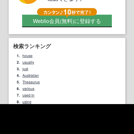
Weblio会員
(無料)
に登録する
検索ランキング
1.
house
2.
usually
3.
just
4.
Australian
5.
Thesaurus
6.
various
7.
used in
8.
using
9.
industry
10.
because
もっとランキングを見る