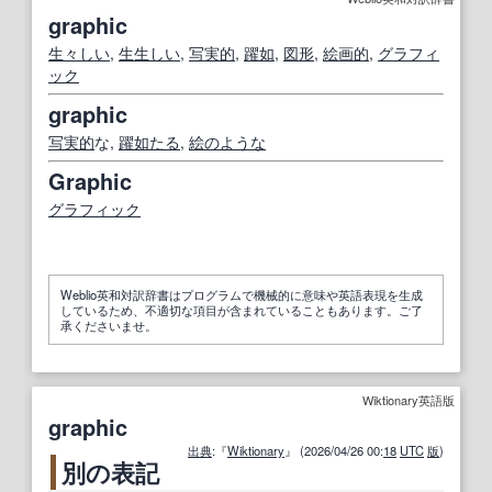
graphic
生々しい
,
生生しい
,
写実的
,
躍如
,
図形
,
絵画
的
,
グラフィ
ック
graphic
写実的
な,
躍如たる
,
絵
のような
Graphic
グラフィック
Weblio英和対訳辞書はプログラムで機械的に意味や英語表現を生成
しているため、不適切な項目が含まれていることもあります。ご了
承くださいませ。
Wiktionary英語版
graphic
出典
:『
Wiktionary
』 (2026/04/26 00:
18
UTC
版
)
別の表記