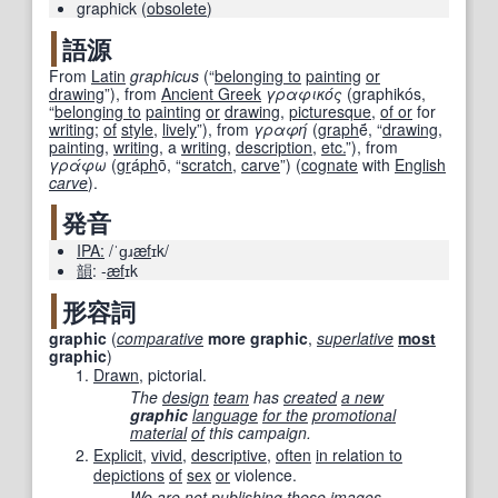
graphick
(
obsolete
)
語源
From
Latin
graphicus
(
“
belonging to
painting
or
drawing
”
)
, from
Ancient Greek
γραφικός
(
graphikós
,
“
belonging to
painting
or
drawing
,
picturesque
,
of or
for
writing
;
of
style
,
lively
”
)
, from
γραφή
(
graph
ḗ
,
“
drawing
,
painting
,
writing
, a
writing
,
description
,
etc.
”
)
, from
γράφω
(
gr
á
ph
ō
,
“
scratch
,
carve
”
)
(
cognate
with
English
carve
).
発音
IPA:
/ˈɡɹ
æf
ɪk/
韻
:
-
æf
ɪk
形容詞
graphic
(
comparative
more
graphic
,
superlative
most
graphic
)
Drawn
, pictorial.
The
design
team
has
created
a new
graphic
language
for the
promotional
material
of
this campaign.
Explicit
,
vivid
,
descriptive
,
often
in relation to
depictions
of
sex
or
violence.
We
are
not
publishing
these
images