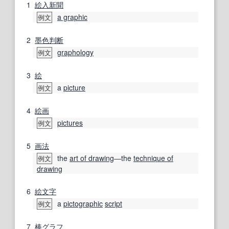
1
絵入
新聞
a graphic
例文
2
墨色
判断
graphology
例文
3
絵
a
picture
例文
4
絵画
pictures
例文
5
画法
the
art of drawing
―the
technique of
例文
drawing
6
絵文字
a
pictographic
script
例文
7
棒グラフ