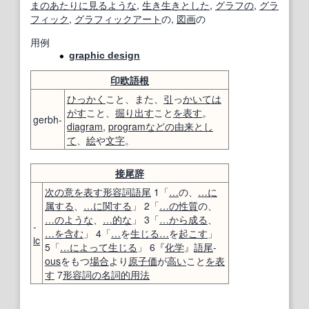
まのあたりに見るような
,
生き生きとした
,
グラフの
,
グラ
フィック
,
グラフィックアート
の,
図画
の
用例
graphic design
印欧語
根
ひっかく
こと、また、
引
っ
かいて
は
がす
こと、
掘り出す
こと
を表す
。
gerbh-
diagram
,
program
などの
由来
とし
て
、
絵
や
文字
。
接尾辞
次の
意
を表す
形容詞
語尾
1「
…
の、
…に
属する
、
…に関する
」 2「
…の性質
の、
…のような
、
…
的な
」 3「
…から
成る
、
-
…を含む
」 4「
…
を
生じる
…
を
起こす
」
ic
5「
…によって
生じる
」 6『
化学
』
語尾
-
ous
をもつ
場合
より
原子価
が
高い
こと
を表
す
7
形容詞の
名詞
的
用法