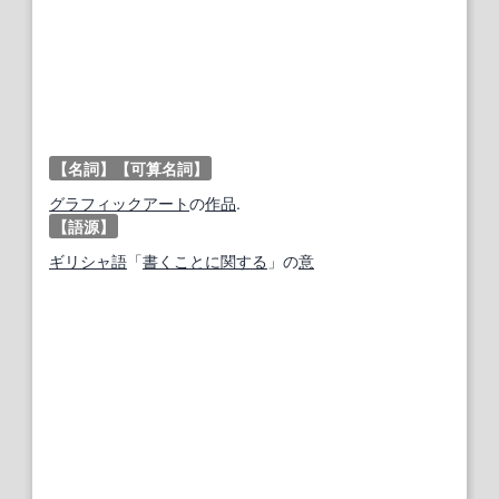
【名詞】
【可算名詞】
グラフィックアート
の
作品
.
【語源】
ギリシャ語
「
書くこと
に関する
」の
意