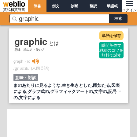
辞書
例文
診断
翻訳
単語帳
英和和英辞書
ログイン
単語
保存
を
graphic
とは
瞬間英作文
意味・読み方・使い方
継続のコツを
無料で試す
graph・ic
/
/
(米国英語)
grˈæfɪk
意味・対訳
まのあたりに見るような,生き生きとした,躍如たる,図表
による,グラフ式の,グラフィックアートの,文字の,記号上
の,文字による