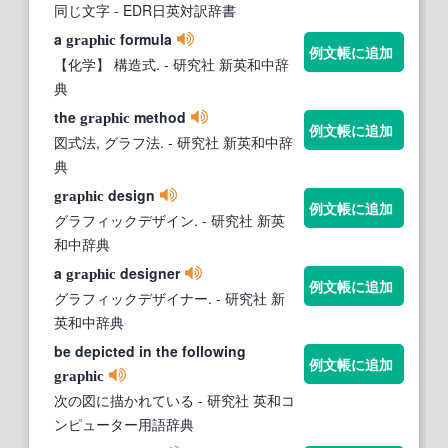
同じ文字
- EDR日英対訳辞書
a
formula
graphic
例文帳に追加
【化学】 構造式.
- 研究社 新英和中辞
典
the
method
graphic
例文帳に追加
図式法, グラフ法.
- 研究社 新英和中辞
典
design
graphic
例文帳に追加
グラフィックデザイン.
- 研究社 新英
和中辞典
a
designer
graphic
例文帳に追加
グラフィックデザイナー.
- 研究社 新
英和中辞典
be depicted in the following
例文帳に追加
graphic
次の図に描かれている
- 研究社 英和コ
ンピューター用語辞典