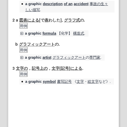
事故の
生々
a
graphic
description
of an
accident
しい
描写
.
2
a
図表による
[で
表
わした],
グラフ
式
の.
用例
【
化学
】
構造式
.
a
graphic
formula
b
グラフィックアート
の.
用例
グラフィックアート
の
専門家
.
a
graphic
artist
3
文字の
，
記号
上の
，
文字
[
記号
]
による
.
用例
書写
記号
《
文字
・
絵文字
など》.
a
graphic
symbol