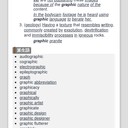
because of
the
graphic
nature
of the
content.
In the
bodycam
footage
he is
heard
using
graphic
language
to
berate
her.
(
geology
)
Having
a
texture
that
resembles
writing
,
commonly
created
by
exsolution
,
devitrification
and
immiscibility
processes
in
igneous
rocks.
graphic
granite
派生語
audiographic
cographic
electrographic
epileptographic
graph
graphic
abbreviation
graphicacy
graphical
graphically
graphic artist
graphicate
graphic design
graphic designer
graphic flutterer