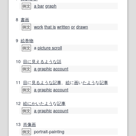
a bar
graph
例文
8
書画
work
that is
written
or
drawn
例文
9
絵巻物
a
picture scroll
例文
10
目に見える
ような
話
a graphic
account
例文
11
目
に
見る
ような
記事
、
絵
に
画
い
たよう
な
記事
a graphic
account
例文
12
絵
にかい
たよう
な
記事
a graphic
account
例文
13
肖像画
portrait-painting
例文