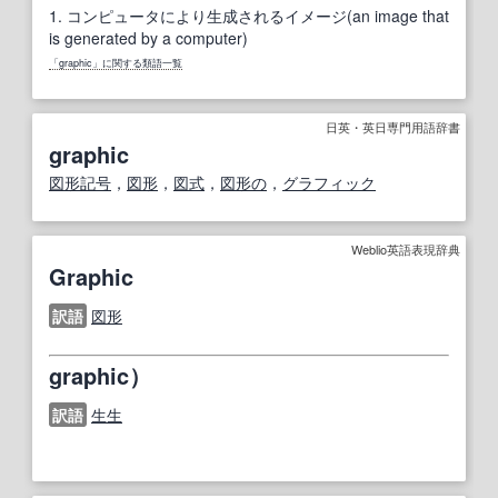
1.
コンピュータにより生成されるイメージ(an image that
is generated by a computer)
「graphic」に関する類語一覧
日英・英日専門用語辞書
graphic
図形記号
，
図形
，
図式
，
図形の
，
グラフィック
Weblio英語表現辞典
Graphic
訳語
図形
graphic）
訳語
生生