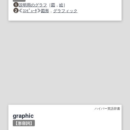
1
説明
用の
グラフ
［
図
，
絵
］
2
≪
ｺﾝﾋﾟｭｰﾀ
≫
図形
，
グラフィック
ハイパー英語辞書
graphic
【形容詞】