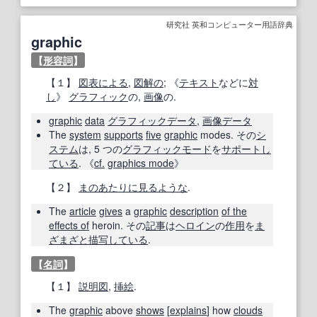
研究社 英和コンピューター用語辞典
graphic
【
形容詞
】
【１】
図表による
,
図解の
; 《
テキスト
などに
対
し
》
グラフィック
の,
画像
の.
graphic
data
グラフィックデータ
,
画像データ
The
system
supports
five
graphic
modes. その
シ
ステム
は, 5 つの
グラフィックモード
を
サポート
し
ている
. 《
cf.
graphics mode
》
【２】
まのあたりに見るような
.
The
article
gives
a
graphic
description
of the
effects of
heroin. その
記事
は
ヘロイン
の
作用
を
ま
ざまざと
描写
している
.
【
名詞
】
【１】
説明図
,
挿絵
.
The
graphic
above
shows
[
explains
] how
clouds