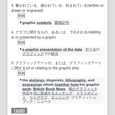
3.
書かれている、描かれている、刻まれている(written or
drawn or engraved)
用例
図形記号
graphic
symbols
4.
グラフに関するもの、あるいは、で示される(relating
to or presented by a graph)
用例
データ
の
a graphic
presentation
of the
data
グラフィック
での
提示
5.
グラフィックアートの、または、グラフィックアート
に関する(of or relating to the graphic arts)
用例
the
etchings
, drypoints,
lithographs
, and
engravings
which
together
form
his graphic
彼の
グラフィック
work
-
British
Book
News
作品
を
共に
形成する
エッチング
、
ドライポイン
ト
、
リトグラフ
、
エッジング
−ブリティッシュ・
ブック・ニュース
【
名詞
】