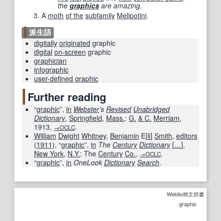
the
graphics
are amazing.
A
moth
of the
subfamily
Melipotini
.
派生語
digitally
originated
graphic
digital
on-screen
graphic
graphician
infographic
user-defined graphic
Further reading
“
graphic
”,
in
Webster
’s
Revised
Unabridged
Dictionary
,
Springfield
,
Mass.
:
G.
& C.
Merriam
,
1913
,
.
→OCLC
William
Dwight
Whitney
,
Benjamin
E[
li
]
Smith
,
editors
(
1911
), “
graphic
”,
in
The
Century
Dictionary
[
…
]
,
New York
,
N.Y.
: The
Century
Co.
,
.
→OCLC
“
graphic
”,
in
OneLook
Dictionary
Search
.
Weblio例文辞書
graphic