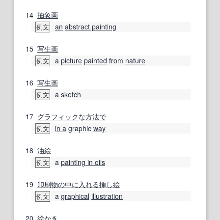
14
抽象画
an
abstract painting
例文
15
写生画
a
picture
painted
from
nature
例文
16
写生画
a
sketch
例文
17
グラフィック
な
方法で
in a
graphic
way
例文
18
油絵
a
painting in oils
例文
19
印刷物
の中に
入れる
挿し絵
a
graphical
illustration
例文
20
絵かき