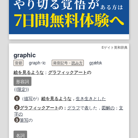
Eゲイト英和辞典
graphic
graph･ic
gr
ǽfɪk
音節
発音記号・
読み方
絵を見る
ような
；
グラフィックアート
の
形容詞
((
限定
))
1
（
描写
が）
絵を見る
ような
，
生き生きとした
2
グラフィックアート
の；
グラフ
で
表
した，
図解の
；
文
字の
3
筆写
の
名詞