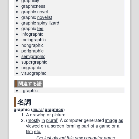
graphicly
graphicness
graphic
novel
graphic
novelist
graphic
spiny lizard
graphic
tee
infographic
melographic
nongraphic
perigraphic
semigraphic
supergraphic
ungraphic
visuographic
関連する語
-graphic
名詞
graphic
(
plural
graphics
)
A
drawing
or
picture.
(
mostly
in
plural
)
A computer-generated
image
as
viewed
on a
screen
forming
part
of a
game
or a
film
etc.
I've
just
played
this
new
computer game
: