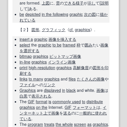
are formed.
上図
に,
雲
の
できる
様子
が
示し
て[
説明
して]ある.
be
depicted
in the following
graphic
次の
図
に
描か
れている
【２】
図形
,
グラフィック
《
cf.
graphics
》.
insert a
graphic
画像
を挿入する
select
the
graphic
to be
framed
枠
で
囲み
たい
画像
を選択する
bitmap
graphics
ビットマップ画像
in-line
graphics
インライン画像
print
high-resolution
graphics
高解像度
の
図形
を印
刷する
links
to many
graphics
and
files
たくさんの
画像
や
ファイル
への
リンク
Graphics
are
displayed
in
black
and white.
画像
は
白黒
で
表示される
.
The
GIF
format
is
commonly used
to
distribute
graphics
on the
Internet.
GIF
フォーマット
は,
イ
ンターネット
上で
画像
を
送る
のに
一般的に
使われ
ている
.
The
program
treats
the whole
screen
as
graphics
.