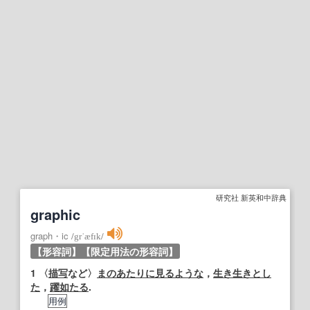
研究社 新英和中辞典
graphic
graph・ic
/
grˈæfɪk
/
【形容詞】
【限定用法の形容詞】
1
〈
描写
など〉
まのあたりに見るような
，
生き生きとし
た
，
躍如たる
.
用例