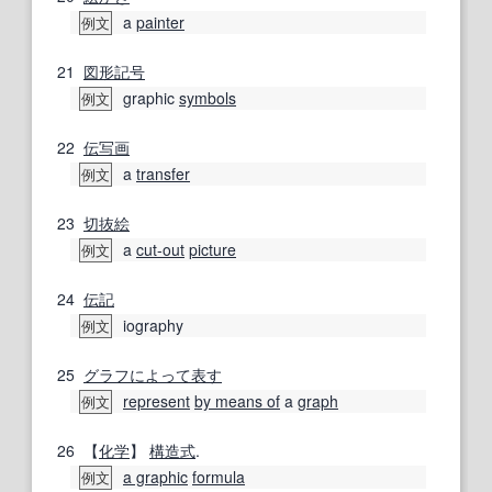
a
painter
例文
21
図形記号
graphic
symbols
例文
22
伝写
画
a
transfer
例文
23
切抜
絵
a
cut-out
picture
例文
24
伝記
iography
例文
25
グラフ
によって
表す
represent
by means of
a
graph
例文
26
【
化学
】
構造式
.
a graphic
formula
例文