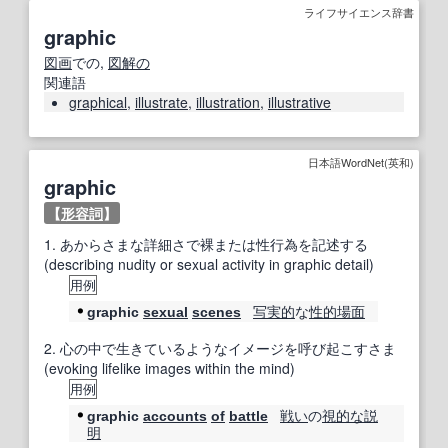
ライフサイエンス辞書
graphic
図画
での,
図解の
関連語
graphical
,
illustrate
,
illustration
,
illustrative
日本語WordNet(英和)
graphic
【
形容詞
】
1.
あからさまな詳細さで裸または性行為を記述する
(describing nudity or sexual activity in graphic detail)
用例
写実的
な
性的
場面
graphic
sexual
scenes
2.
心の中で生きているようなイメージを呼び起こすさま
(evoking lifelike images within the mind)
用例
戦い
の
視
的な
説
graphic
accounts
of
battle
明