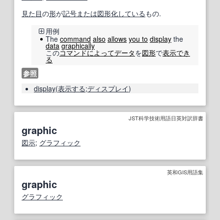
見た目
の
形
が
記号
または
図形
化
している
もの.
用例
The
command
also
allows
you to
display
the
data
graphically
この
コマンド
によって
データ
を
図形
で
表示
でき
る
参照
display
(
表示する
;
ディスプレイ
)
JST科学技術用語日英対訳辞書
graphic
図示
;
グラフィック
英和GIS用語集
graphic
グラフィック