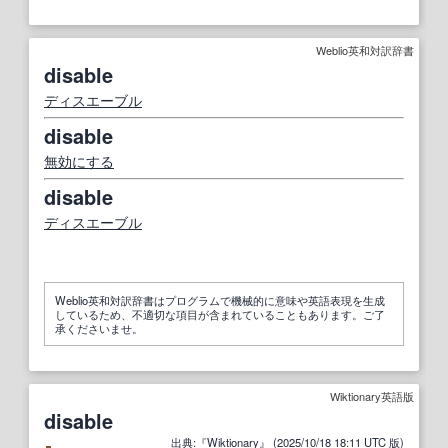
Weblio英和対訳辞書
disable
ディスエーブル
disable
無効にする
disable
ディスエーブル
Weblio英和対訳辞書はプログラムで機械的に意味や英語表現を生成
しているため、不適切な項目が含まれていることもあります。ご了
承くださいませ。
Wiktionary英語版
disable
出典
:『
Wiktionary
』 (2025/10/18
18
:
11
UTC
版
)