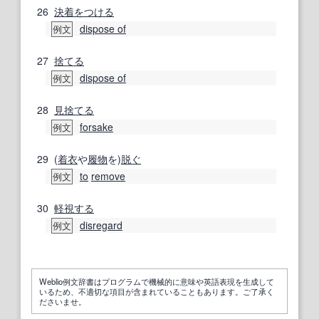
26
決着をつける
dispose of
例文
27
捨てる
dispose of
例文
28
見捨てる
forsake
例文
29
(
着衣
や
履物
を)
脱ぐ
to
remove
例文
30
軽視する
disregard
例文
Weblio例文辞書はプログラムで機械的に意味や英語表現を生成して
いるため、不適切な項目が含まれていることもあります。ご了承く
ださいませ。