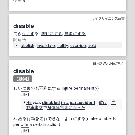
使用禁止
ライフサイエンス辞書
disable
でき
なくす
る,
無効にする
,
無能にする
関連語
abolish
,
invalidate
,
nullify
,
override
,
void
日本語WordNet(英和)
disable
【
動詞
】
1.
いつまでも不利にする(injure permanently)
用例
彼は
、
自
He
was
disabled
in a
car accident
動車事故
で
身体障害者
になった
2.
ある行動を遂行できないようにする(make unable to
perform a certain action)
用例