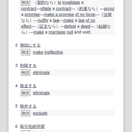
（
契約
なら）
to
invalidate
a
例文
contract
―
vitiate
a
contract
―（
約束
なら）―
annul
a
promise
―
make a promise
of no force
―（
法律
なら）―
nullify
a
law
―
make
a
law
of no
effect
―（
証文
なら）―
defeat
a
deed
―（
結婚
な
ら）―
make
a
marriage
null
and void.
2
無効にする
make
ineffective
例文
3
削除する
eliminate
例文
4
除去する
eliminate
例文
5
除外する
exclude
例文
6
取引拒絶
同盟