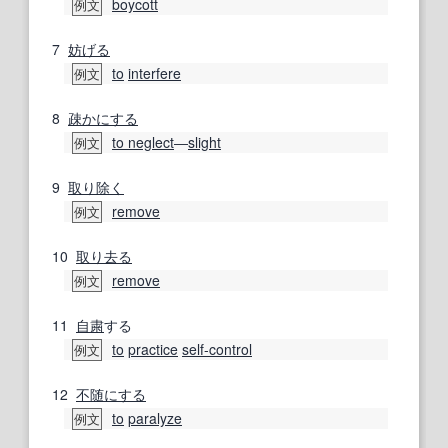
boycott
例文
7
妨げる
to
interfere
例文
8
疎か
にする
to neglect
―
slight
例文
9
取り除く
remove
例文
10
取り去る
remove
例文
11
自粛
する
to
practice
self-control
例文
12
不随
にする
to
paralyze
例文