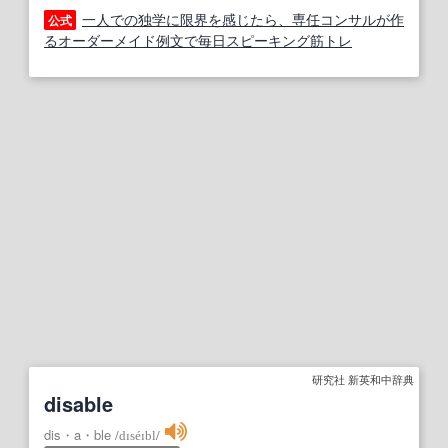
一人での独学に限界を感じたら、専任コンサルが作
公式
るオーダーメイド例文で毎日スピーキング筋トレ
研究社 新英和中辞典
disable
dis・a・ble
/
dɪséɪbl
/