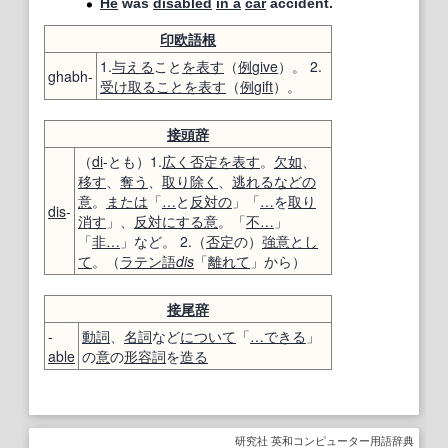
He
was
disabled
in a
car
accident.
印欧語
根
1.
与える
こと
を表す
（
例
give
）。 2.
ghabh-
受け取ること
を表す
（
例
gift
）。
接頭辞
（
di
-とも）1.
広く
否定
を表す
。
欠如
、
移す
、
奪う
、
取り除く
、
逃れる
などの
意
。
または
「
…
と
反対の
」「
…
を
取り
dis
-
消す
」、
反対にする
意
。「
不
…
」
「
非
…
」など。 2.（
否定
の）
強意
とし
て
。（
ラテン語
dis
「
離れて
」から）
接尾辞
-
動詞
、
名詞
など
について
「
…できる
」
able
の
意
の
形容詞
を
造る
研究社 英和コンピューター用語辞典