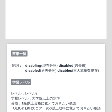
変形一覧
動詞：
disabling
(現在分詞)
disabled
(過去形)
disabled
(過去分詞)
disables
(三人称単数現在)
学習レベル
レベル：レベル9
学校レベル：大学院以上の水準
英検：1級以上合格に覚えておきたい単語
TOEIC® L&Rスコア：950以上取得に覚えておきたい単語