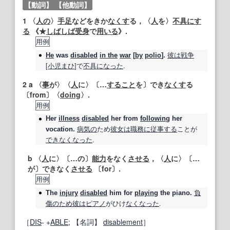
【動詞】
【他動詞】
1
〈
人の
〉
手足
などをきか
なくす
る，〈
人
を〉
不具
にす
る
《★
しばしば
受身
で
用いる
》.
用例
彼は
戦争
He
was
disabled
in the
war
[
by
polio
].
[
小児まひ
]で
不具
になった
.
2
a 〈
事
が〉〈
人
に〉〔…
すること
を〕でき
なくす
る
〔from〕〈
doing
〉.
用例
Her
illness
disabled
her from
following
her
病気の
ため
彼女は
職務
に従事する
ことが
vocation.
できなくなった
.
b 〈
人
に〉〔…の〕
能力
をなく
させる
，〈
人
に〉〔…
が〕できなく
させる
〔for〕.
用例
負
The
injury
disabled
him for
playing
the piano.
傷
のため
彼は
ピアノ
がひけ
なくなった
.
［
DIS
‐ +
ABLE
;
【名詞】
disablement
］