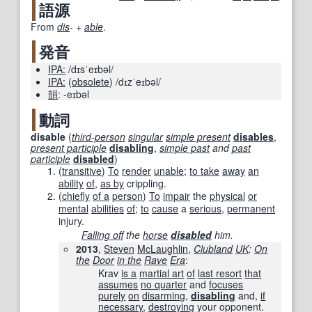
語源
From
dis
-
+‎
able
.
発音
IPA:
/dɪsˈeɪbəl/
IPA:
(
obsolete
)
/dɪzˈeɪbəl/
韻
:
-eɪbəl
動詞
disable
(
third-person
singular
simple present
disables
,
present participle
disabling
,
simple past
and
past
participle
disabled
)
(
transitive
)
To
render
unable
;
to take
away
an
ability
of
,
as by
crippling.
(
chiefly
of a
person
)
To
impair
the
physical
or
mental
abilities
of
;
to
cause
a
serious
,
permanent
injury.
Falling off
the
horse
disabled
him.
2013
,
Steven
McLaughlin
,
Clubland
UK
:
On
the
Door
in the
Rave
Era
:
Krav
is a
martial art
of
last resort
that
assumes
no quarter
and
focuses
purely
on
disarming
,
disabling
and,
if
necessary
,
destroying
your opponent.