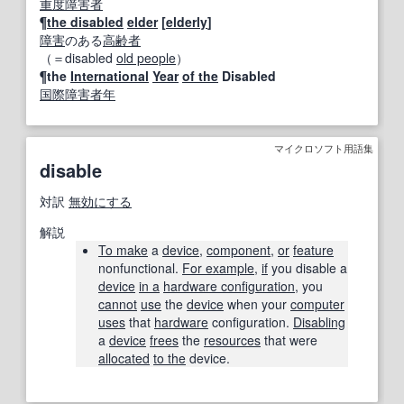
重度障害者
¶
the disabled
elder
[
elderly
]
障害
のある
高齢者
（＝disabled
old people
）
¶the
International
Year
of the
Disabled
国際障害者年
マイクロソフト用語集
disable
対訳
無効にする
解説
To make
a
device
,
component
,
or
feature
nonfunctional.
For example
,
if
you disable a
device
in a
hardware configuration
, you
cannot
use
the
device
when your
computer
uses
that
hardware
configuration.
Disabling
a
device
frees
the
resources
that were
allocated
to the
device.