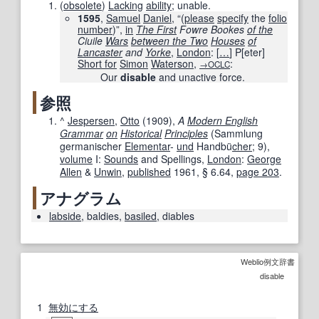
(
obsolete
)
Lacking
ability
; unable.
1595
,
Samuel
Daniel
, “
(
please
specify
the
folio
number
)
”,
in
The First
Fowre Bookes
of the
Ciuile
Wars
between the Two
Houses
of
Lancaster
and
Yorke
,
London
:
[
…
]
P
[
eter
]
Short for
Simon
Waterson
,
:
→OCLC
Our
disable
and unactive force.
参照
^
Jespersen
,
Otto
(
1909
),
A
Modern English
Grammar
on
Historical
Principles
(Sammlung
germanischer
Elementar
-
und
Handbü
cher
; 9)‎,
volume
I:
Sounds
and Spellings,
London
:
George
Allen
&
Unwin
,
published
1961
,
§ 6.64
,
page
203
.
アナグラム
labside
,
baldies
,
basiled
,
diables
Weblio例文辞書
disable
1
無効にする