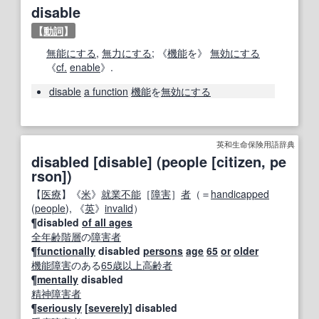
disable
【
動詞
】
無能にする
,
無力にする
; 《
機能
を》
無効にする
《
cf.
enable
》.
disable
a function
機能
を
無効にする
英和生命保険用語辞典
disabled [disable] (people [citizen, pe
rson])
【
医療
】《
米
》
就業不能
［
障害
］
者
（＝
handicapped
(
people
), 《
英
》
invalid
）
¶disabled
of all ages
全
年齢
階層
の
障害者
¶
functionally
disabled
persons
age
65
or
older
機能障害
のある
65
歳以上
高齢者
¶
mentally
disabled
精神障害者
¶
seriously
[
severely
] disabled