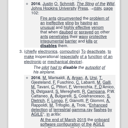
2016
,
Justin
O.
Schmidt
,
The Sting
of the
Wild
,
Johns Hopkins University
Press
,
,
page
→
ISBN
102
:
Fire ants
circumvented
the
problem of
an
ineffective
sting
by
having
an
unusual
and
highly effective
venom
that when
daubed
or
sprayed
on
other
ants
penetrates
their
waxy
protective
integumental
barrier
and
kills
or
disables
them.
(
chiefly
electronics
,
computing
)
To
deactivate
,
to
make
inoperational (
especially
of a
function
of an
electronic
or
mechanical device
).
The
pilot
had to
disable
the
autopilot
of
his airplane.
2016
,
M.
Marisaldi,
A.
Argan
,
A.
Ursi
,
T.
Gjesteland,
F.
Fuschino,
C.
Labanti,
M.
Galli
,
M.
Tavani,
C.
Pittori,
F.
Verrecchia,
F. D
'Amico,
N.
Østgaard,
S.
Mereghetti,
R.
Campana
, P.W.
Cattaneo,
A.
Bulgarelli,
S.
Colafrancesco,
S.
Dietrich
,
F.
Longo
,
F.
Gianotti,
P.
Giommi,
A.
Rappoldi,
M.
Trifoglio,
A.
Trois, “
Enhanced
detection
of
terrestrial
gamma-ray
flashes
by
AGILE
”,
in
arXiv
‎:
At the end of March
2015
the
onboard
software configuration
of the
AGILE