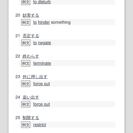
to disturb
例文
20
妨害する
to
hinder
something
例文
21
否定する
to
negate
例文
22
終わらす
terminate
例文
23
外に
押し出す
force out
例文
24
追い出す
force out
例文
25
制限する
restrict
例文