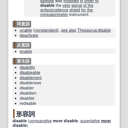
satellite
was
modified
in order to
disable
the
veto
signal
of the
anticoincidence
shield
for the
minicalorimeter
instrument.
同意語
unable
(
nonstandard
)
,
see also
Thesaurus:disable
deactivate
反意語
enable
派生語
disability
disableable
disablement
disableness
disabler
disablism
disablist
redisable
形容詞
disable
(
comparative
more
disable
,
superlative
most
disable
)