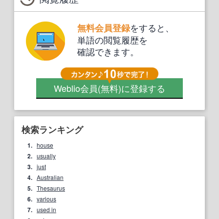
をすると、
無料会員登録
単語の閲覧履歴を
確認できます。
Weblio会員
(無料)
に登録する
検索ランキング
1.
house
2.
usually
3.
just
4.
Australian
5.
Thesaurus
6.
various
7.
used in