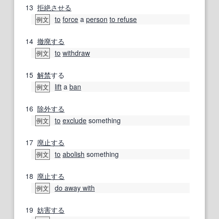
13
拒絶
させる
to
force
a
person
to refuse
例文
14
撤廃する
to
withdraw
例文
15
解禁
する
lift
a
ban
例文
16
除外する
to
exclude
something
例文
17
廃止する
to
abolish
something
例文
18
廃止する
do away with
例文
19
妨害する