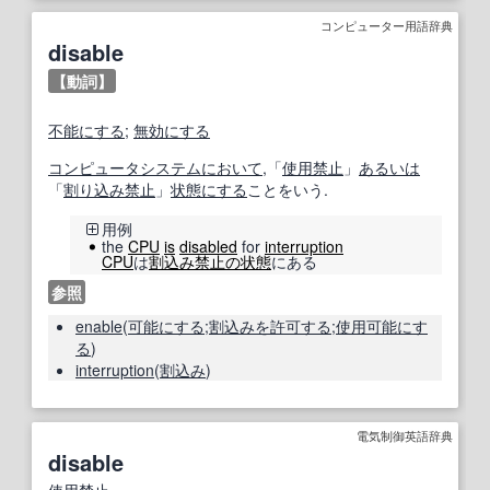
コンピューター用語辞典
disable
【動詞】
不能
にする
;
無効にする
コンピュータシステム
において
,「
使用禁止
」
あるいは
「
割り込み
禁止
」
状態にする
ことをいう.
用例
the
CPU
is
disabled
for
interruption
CPU
は
割込み禁止
の状態
にある
参照
enable
(
可能にする
;
割込み
を許可する
;
使用可能にす
る
)
interruption
(
割込み
)
電気制御英語辞典
disable