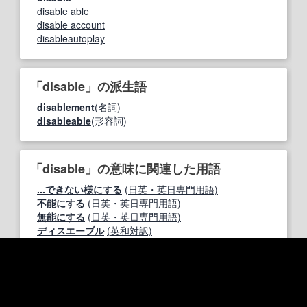
disable able
disable account
disableautoplay
「disable」の派生語
disablement
(名詞)
disableable
(形容詞)
「disable」の意味に関連した用語
...できない様にする
(日英・英日専門用語)
不能にする
(日英・英日専門用語)
無能にする
(日英・英日専門用語)
ディスエーブル
(英和対訳)
ディセーブル
(英和対訳)
無力にする
(英和対訳)
無効にする
(英和対訳)
割込み禁止
(電気制御英語)
割込み不可能
(日英・英日専門用語)