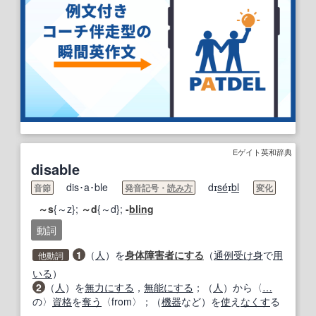
Eゲイト英和辞典
disable
dis･a･ble
dɪ
se
́ɪ
bl
音節
発音記号・
読み方
変化
～s
{～z};
～d
{～d};
-
bling
動詞
1
（
人
）を
身体障害者
にする
（
通例
受け身
で
用
他動詞
いる
）
2
（
人
）を
無力にする
，
無能にする
；（
人
）から〈
…
の〉
資格
を
奪う
〈from〉；（
機器
など）を
使
え
なくす
る