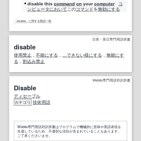
コ
disable this
command
on
your
computer
ンピュータ
において
この
コマンド
を
無効にする
「disable」に関する類語一覧
日英・英日専門用語辞書
disable
使用禁止
，
不能
にする
，
…できない様にする
，
無能にす
る
，
割込み禁止
Weblio専門用語対訳辞書
Disable
ディセーブル
技術用語
カテゴリ
Weblio専門用語対訳辞書はプログラムで機械的に意味や英語表現を
生成しているため、不適切な項目が含まれていることもあります。
ご了承くださいませ。