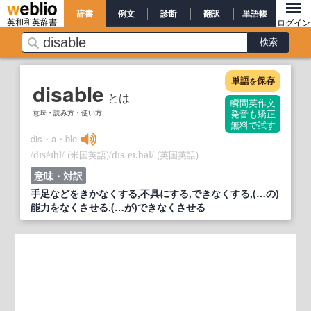
辞書
例文
診断
翻訳
単語帳
英和和英辞書
ログイン
単語
保存
を
disable
とは
瞬間英作文
意味・読み方・使い方
発音も矯正
無料で試す
dis・a・ble
/
/
(米国英語)
/
/
(英国英語)
dɪséɪbl
dɪsˈeɪ.bəl
意味・対訳
手足などをきかなくする,不具にする,できなくする,(…の)
能力をなくさせる,(…が)できなくさせる