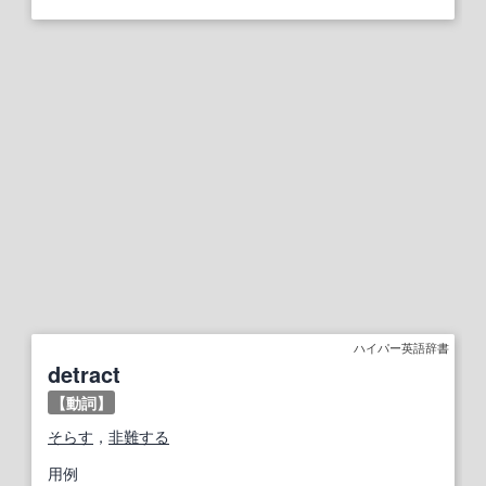
ハイパー英語辞書
detract
【動詞】
そらす
，
非難する
用例