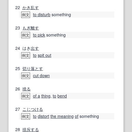
22
かき乱す
to disturb
something
例文
23
もぎ離す
to pick
something
例文
24
はき
出す
to
spit out
例文
25
切り落とす
cut down
例文
26
撓る
of a
thing
,
to
bend
例文
27
こじつける
to
distort
the meaning
of
something
例文
28
排斥する