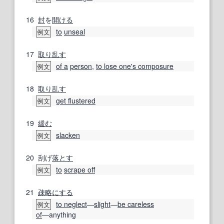
16
封
を
開ける
to
unseal
例文
17
取り乱す
of a
person
,
to lose one's composure
例文
18
取り乱す
get flustered
例文
19
緩む
slacken
例文
20
刮げ
落とす
to
scrape off
例文
21
疎略
にする
to neglect
―
slight
―
be careless
例文
of
―anything