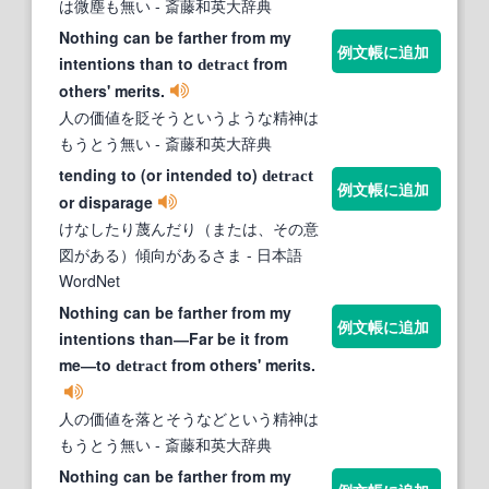
は微塵も無い
- 斎藤和英大辞典
Nothing can be farther from my
例文帳に追加
intentions than to
from
detract
others' merits.
人の価値を貶そうというような精神は
もうとう無い
- 斎藤和英大辞典
tending to (or intended to)
detract
例文帳に追加
or disparage
けなしたり蔑んだり（または、その意
図がある）傾向があるさま
- 日本語
WordNet
Nothing can be farther from my
例文帳に追加
intentions than―Far be it from
me―to
from others' merits.
detract
人の価値を落とそうなどという精神は
もうとう無い
- 斎藤和英大辞典
Nothing can be farther from my