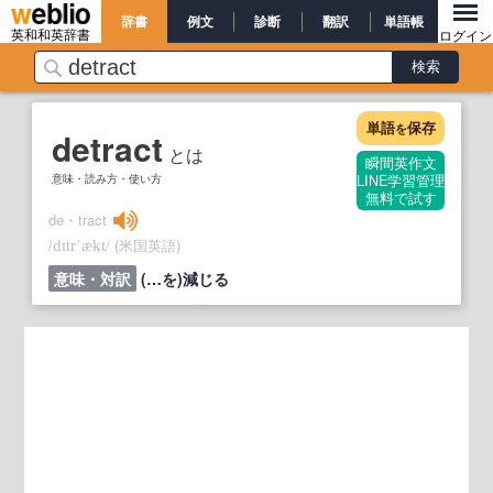
辞書
例文
診断
翻訳
単語帳
英和和英辞書
ログイン
単語
保存
を
detract
とは
瞬間英作文
意味・読み方・使い方
LINE学習管理
無料で試す
de・tract
/
/
(米国英語)
dɪtrˈækt
意味・対訳
(…を)減じる