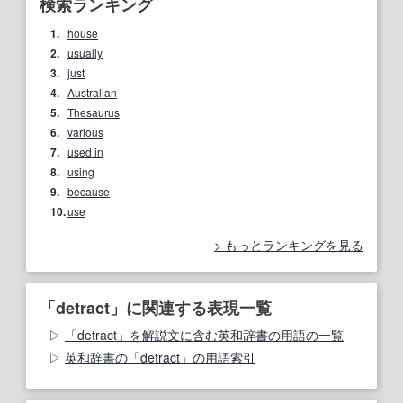
検索ランキング
1.
house
2.
usually
3.
just
4.
Australian
5.
Thesaurus
6.
various
7.
used in
8.
using
9.
because
10.
use
もっとランキングを見る
「detract」に関連する表現一覧
「detract」を解説文に含む英和辞書の用語の一覧
英和辞書の「detract」の用語索引