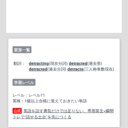
変形一覧
動詞：
detracting
(現在分詞)
detracted
(過去形)
detracted
(過去分詞)
detracts
(三人称単数現在)
学習レベル
レベル：レベル11
英検：1級以上合格に覚えておきたい単語
英語を話す勇気だけでは足りない。専用英文×瞬間
公式
トレで“話せる土台”を先につくる