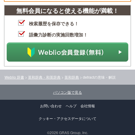
無料会員になると使える機能が満載！
検索履歴を保存できる！
語彙力診断の実施回数増加！
Weblio 辞書
>
英和辞典・和英辞典
>
英和辞典
>
detract
の意味・解説
パソコン版で見る
お問い合わせ
ヘルプ
会社情報
クッキー・アクセスデータについて
©2026 GRAS Group, Inc.