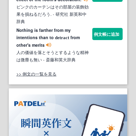
ピンクのカーテンはその部屋の装飾効
果を損ねるだろう.
- 研究社 新英和中
辞典
Nothing is farther from my
例文帳に追加
intentions than to
from
detract
other's merits
人の価値を落とそうとするような精神
は微塵も無い
- 斎藤和英大辞典
>> 例文の一覧を見る