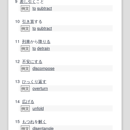
9
差し引く
こと
to
subtract
例文
10
引き算
する
to
subtract
例文
11
列車
から
降りる
to
detrain
例文
12
不安
にする
discompose
例文
13
ひっくり返す
overturn
例文
14
広げる
unfold
例文
15
もつれ
を
解く
disentangle
例文