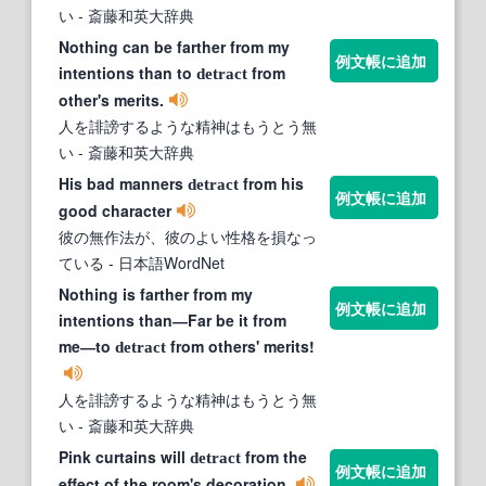
い
- 斎藤和英大辞典
Nothing can be farther from my
例文帳に追加
intentions than to
from
detract
other's merits.
人を誹謗するような精神はもうとう無
い
- 斎藤和英大辞典
His bad manners
from his
detract
例文帳に追加
good character
彼の無作法が、彼のよい性格を損なっ
ている
- 日本語WordNet
Nothing is farther from my
例文帳に追加
intentions than―Far be it from
me―to
from others' merits!
detract
人を誹謗するような精神はもうとう無
い
- 斎藤和英大辞典
Pink curtains will
from the
detract
例文帳に追加
effect of the room's decoration.