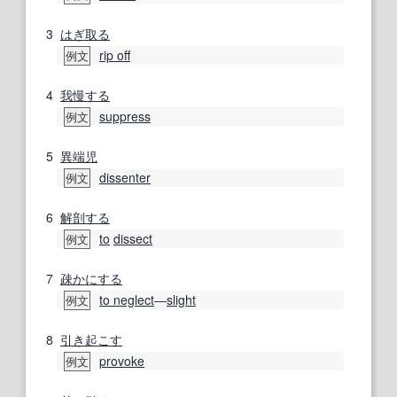
3
はぎ取る
rip off
例文
4
我慢する
suppress
例文
5
異端児
dissenter
例文
6
解剖する
to
dissect
例文
7
疎か
にする
to neglect
―
slight
例文
8
引き起こす
provoke
例文