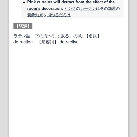
Pink
curtains
will
detract
from the
effect
of the
ピンク
の
カーテン
はその
部屋
の
room
's
decoration.
装飾
効果
を
損ねる
だろう
.
【語源】
ラテン語
「
下の方
へ
引っ張る
」の
意
;
【名詞】
detraction
，
【形容詞】
detractive