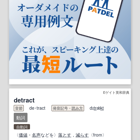
Eゲイト英和辞典
detract
de･tract
dɪ
tr
ǽ
kt
音節
発音記号・
読み方
動詞
自動詞
〈
価値
・
名声
などを〉
落とす
，
減らす
〈from〉