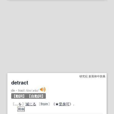
研究社 新英和中辞典
detract
de・tract
/
dɪtrˈækt
/
【動詞】
【自動詞】
〔…を〕
減じる
〔from〕《★
受身
可
》.
用例