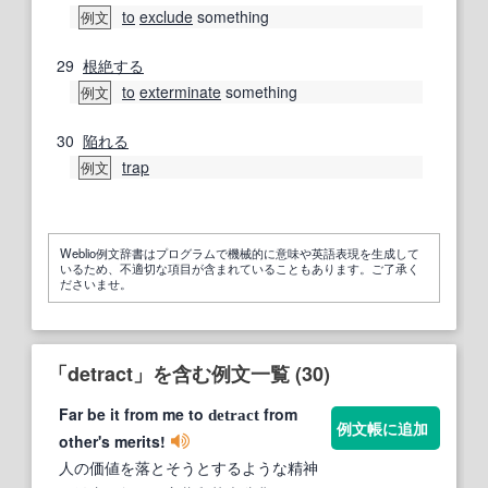
to
exclude
something
例文
29
根絶する
to
exterminate
something
例文
30
陥れる
trap
例文
Weblio例文辞書はプログラムで機械的に意味や英語表現を生成して
いるため、不適切な項目が含まれていることもあります。ご了承く
ださいませ。
「detract」を含む例文一覧 (30)
Far be it from me to
from
detract
例文帳に追加
other's merits!
人の価値を落とそうとするような精神