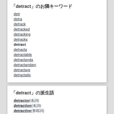
「detract」のお隣キーワード
detr
detra
detrack
detracked
detracking
detracks
detract
detracta
detractable
detractanda
detractandam
detractare
detractatio
「detract」の派生語
detractor
(名詞)
detraction
(名詞)
detractive
(形容詞)