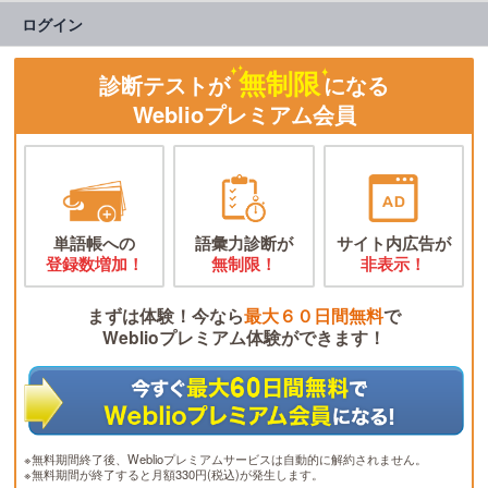
ログイン
無制限
診断テストが
になる
Weblioプレミアム会員
単語帳への
語彙力診断が
サイト内広告が
登録数増加！
無制限！
非表示！
まずは体験！今なら
最大６０日間無料
で
Weblioプレミアム体験ができます！
※無料期間終了後、Weblioプレミアムサービスは自動的に解約されません。
※無料期間が終了すると月額330円(税込)が発生します。