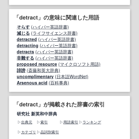
「detract」の意味に関連した用語
そらす
(ハイパー英語辞書)
減じる
(ライフサイエンス辞書)
detracted
(ハイパー英語辞書)
detracting
(ハイパー英語辞書)
detracts
(ハイパー英語辞書)
非難する
(ハイパー英語辞書)
proposed resource
(マイクロソフト用語)
誹謗
(斎藤和英大辞典)
uncomplimentary
(日本語WordNet)
Arsenous acid
(百科事典)
「detract」が掲載された辞書の索引
研究社 新英和中辞典
出典元
索引
用語索引
ランキング
カテゴリ
品詞別索引