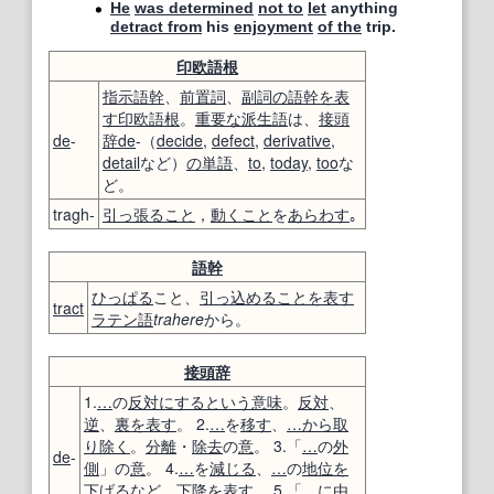
He
was determined
not to
let
anything
detract from
his
enjoyment
of the
trip.
印欧語
根
指示語
幹
、
前置詞
、
副詞の
語幹
を表
す
印欧語
根
。
重要な
派生語
は、
接頭
de
-
辞
de
-（
decide
,
defect
,
derivative
,
detail
など）
の単語
、
to
,
today
,
too
な
ど。
tragh-
引っ張ること
，
動くこと
を
あらわす
｡
語幹
ひっぱる
こと、
引っ込めること
を表す
tract
ラテン語
trahere
から。
接頭辞
1.
…
の
反対にする
という意味
。
反対
、
逆
、
裏
を表す
。 2.
…
を
移す
、
…から
取
り除く
。
分離
・
除去
の
意
。 3.「
…
の
外
de
-
側
」の
意
。 4.
…
を
減じる
、
…
の
地位
を
下げる
など、
下降
を表す
。 5.「
…に由