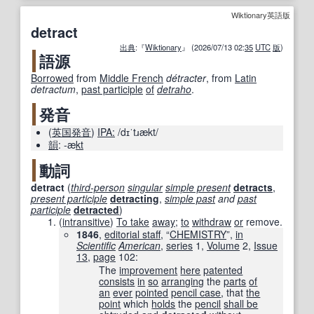
Wiktionary英語版
detract
出典
:『
Wiktionary
』 (2026/07/13 02:
35
UTC
版
)
語源
Borrowed
from
Middle French
détracter
, from
Latin
detractum
,
past participle
of
detraho
.
発音
(
英国
発音
)
IPA:
/dɪˈtɹækt/
韻
:
-æ
kt
動詞
detract
(
third-person
singular
simple present
detracts
,
present participle
detracting
,
simple past
and
past
participle
detracted
)
(
intransitive
)
To take
away
;
to
withdraw
or
remove.
1846
,
editorial staff
, “
CHEMISTRY
”,
in
Scientific
American
,
series
1,
Volume
2,
Issue
13
,
page
102:
The
improvement
here
patented
consists
in
so
arranging
the
parts
of
an
ever
pointed
pencil case
, that
the
point
which
holds
the
pencil
shall be