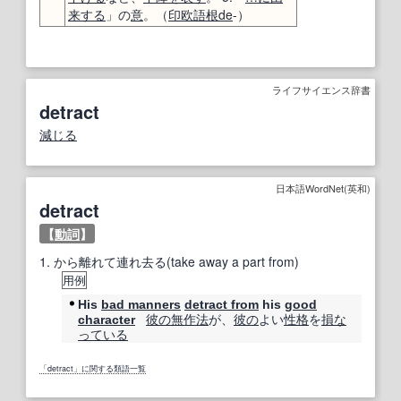
来する
」の
意
。（
印欧語
根
de
-）
ライフサイエンス辞書
detract
減じる
日本語WordNet(英和)
detract
【
動詞
】
1.
から離れて連れ去る(take away a part from)
用例
His
bad manners
detract from
his
good
彼の
無作法
が、
彼の
よい
性格
を
損
な
character
っている
「detract」に関する類語一覧