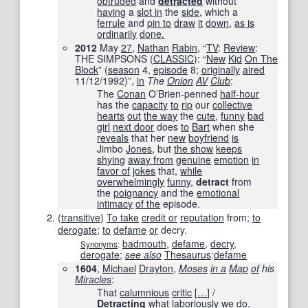
obtruded
and
detracted
without
having
a
slot in
the
side
, which a
ferrule
and
pin to
draw
it
down
,
as is
ordinarily
done.
2012
May
27
,
Nathan
Rabin
, “
TV
:
Review
:
THE SIMPSONS (
CLASSIC
): “
New
Kid
On The
Block
” (
season
4,
episode
8;
originally
aired
11/12/1992)”,
in
The
Onion
AV
Club
‎:
The
Conan
O’Brien-penned
half-hour
has the
capacity
to
rip
our
collective
hearts
out
the way
the
cute
,
funny
bad
girl
next door
does
to
Bart
when she
reveals
that her
new
boyfriend
is
Jimbo
Jones
, but
the show
keeps
shying
away from
genuine
emotion
in
favor of
jokes
that,
while
overwhelmingly
funny
,
detract
from
the
poignancy
and the
emotional
intimacy
of the
episode.
(
transitive
)
To take
credit or
reputation
from;
to
derogate
;
to
defame
or
decry.
badmouth
,
defame
,
decry
,
Synonyms
:
derogate
;
see also
Thesaurus
:
defame
1604
,
Michael
Drayton
,
Moses
in a
Map
of
his
Miracles
:
That
calumnious
critic
[
…
]
/
Detracting
what
laboriously
we
do.