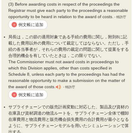
(3) Before awarding costs in respect of the proceedings the
Registrar must give each party to the proceedings a reasonable
opportunity to be heard in relation to the award of costs.
- 特許庁
例文帳に追加
+
局長は，この節の適用対象である手続の
費用
に関し，附則8に記
載した
費用
以外の
費用
について裁定してはならない。ただし，手
続の各当事者が，それらの
費用
の裁定の問題に関して提案をする
合理的
機会
を有していたときは，この限りでない。
The Commissioner must not award costs in proceedings to
which this Division applies, other than costs specified in
Schedule 8, unless each party to the proceedings has had the
reasonable opportunity to make a submission on the matter of
the award of those costs.
- 特許庁
例文帳に追加
+
サプライチェーンでの販売計画変動に対応した、製品及び資材の
在庫及び資材調達の物流ルートを、サプライチェーン全体で棚卸
在庫
費用
と物流
費用
と販売
機会
損失
費用
の合計
費用
が最小となる
ように、サプライチェーンモデルを用いたシミュレーションで算
出する。