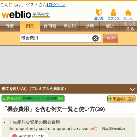
こんにちは、
ゲスト
さん[
ログイン
]
英語例文
使い方
ログイン
ホーム
もっと
辞書
例文
質問箱
単語帳
診断
翻訳
見る
例文を絞り込む（プレミアム会員限定）
「機会費用」を含む例文一覧と使い方(39)
非生産的な資産の
機会費用
the opportunity cost of unproductive assets
- 日本語WordNet
例文帳に追加
+