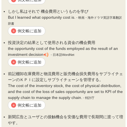
しかし私はそれで
機会費用
というものを学び
But I learned what opportunity cost is.
- 映画・海外ドラマ英語字幕翻訳
辞書
例文帳に追加
+
投資決定の結果として使用される資金の
機会費用
the opportunity cost of the funds employed as the result of an
investment decision
- 日本語WordNet
例文帳に追加
+
前記棚卸在庫
費用
と物流
費用
と販売
機会
損失
費用
をサプライチェ
ーンのＫＰＩに設定しサプライチェーンを管理する。
The cost of the inventory stock, the cost of physical distribution,
and the cost of the loss of sales opportunity are set to KPI of the
supply chain to manage the supply chain.
- 特許庁
例文帳に追加
+
新聞広告とユーザとの接触
機会
を安価な
費用
で長期間に渡って増
やす。