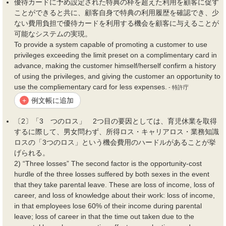
優待カードに予め設定された特典の枠を超えた利用を顧客に促す
ことができると共に、顧客自身で特典の利用履歴を確認でき、少
ない
費用
負担で優待カードを利用する
機会
を顧客に与えることが
可能なシステムの実現。
To provide a system capable of promoting a customer to use
privileges exceeding the limit preset on a complimentary card in
advance, making the customer himself/herself confirm a history
of using the privileges, and giving the customer an opportunity to
use the compliementary card for less expenses.
- 特許庁
例文帳に追加
+
〔2〕「3 つのロス」 2つ目の要因としては、育児休業を取得
するに際して、男女問わず、所得ロス・キャリアロス・業務知識
ロスの「3つのロス」という
機会費用
のハードルがあることが挙
げられる。
2) “Three losses” The second factor is the opportunity-cost
hurdle of the three losses suffered by both sexes in the event
that they take parental leave. These are loss of income, loss of
career, and loss of knowledge about their work: loss of income,
in that employees lose 60% of their income during parental
leave; loss of career in that the time out taken due to the