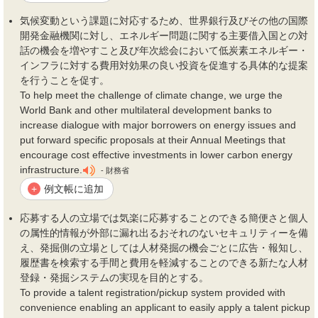
気候変動という課題に対応するため、世界銀行及びその他の国際
開発金融機関に対し、エネルギー問題に関する主要借入国との対
話の
機会
を増やすこと及び年次総会において低炭素エネルギー・
インフラに対する
費用
対効果の良い投資を促進する具体的な提案
を行うことを促す。
To help meet the challenge of climate change, we urge the
World Bank and other multilateral development banks to
increase dialogue with major borrowers on energy issues and
put forward specific proposals at their Annual Meetings that
encourage cost effective investments in lower carbon energy
infrastructure.
- 財務省
例文帳に追加
+
応募する人の立場では気楽に応募することのできる簡便さと個人
の属性的情報が外部に漏れ出るおそれのないセキュリティーを備
え、発掘側の立場としては人材発掘の
機会
ごとに広告・報知し、
履歴書を検索する手間と
費用
を軽減することのできる新たな人材
登録・発掘システムの実現を目的とする。
To provide a talent registration/pickup system provided with
convenience enabling an applicant to easily apply a talent pickup