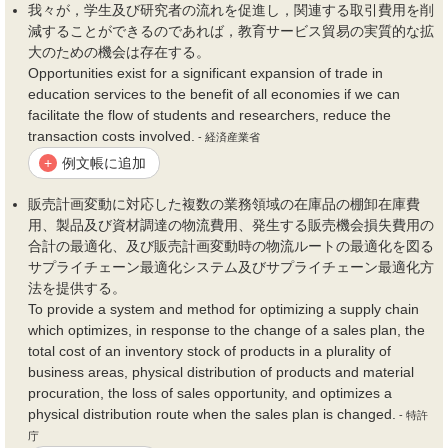
我々が，学生及び研究者の流れを促進し，関連する取引
費用
を削
減することができるのであれば，教育サービス貿易の実質的な拡
大のための
機会
は存在する。
Opportunities exist for a significant expansion of trade in
education services to the benefit of all economies if we can
facilitate the flow of students and researchers, reduce the
transaction costs involved.
- 経済産業省
例文帳に追加
+
販売計画変動に対応した複数の業務領域の在庫品の棚卸在庫
費
用
、製品及び資材調達の物流
費用
、発生する販売
機会
損失
費用
の
合計の最適化、及び販売計画変動時の物流ルートの最適化を図る
サプライチェーン最適化システム及びサプライチェーン最適化方
法を提供する。
To provide a system and method for optimizing a supply chain
which optimizes, in response to the change of a sales plan, the
total cost of an inventory stock of products in a plurality of
business areas, physical distribution of products and material
procuration, the loss of sales opportunity, and optimizes a
physical distribution route when the sales plan is changed.
- 特許
庁