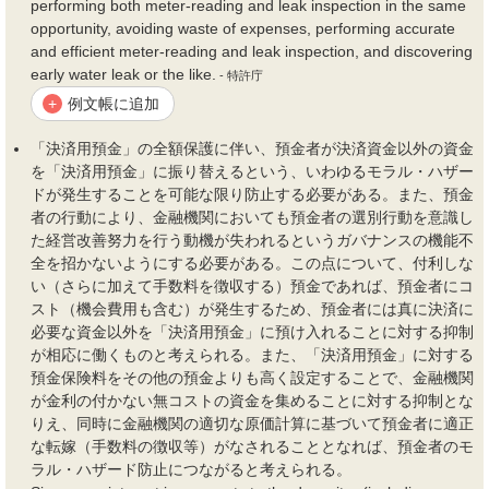
performing both meter-reading and leak inspection in the same
opportunity, avoiding waste of expenses, performing accurate
and efficient meter-reading and leak inspection, and discovering
early water leak or the like.
- 特許庁
例文帳に追加
+
「決済用預金」の全額保護に伴い、預金者が決済資金以外の資金
を「決済用預金」に振り替えるという、いわゆるモラル・ハザー
ドが発生することを可能な限り防止する必要がある。また、預金
者の行動により、金融機関においても預金者の選別行動を意識し
た経営改善努力を行う動機が失われるというガバナンスの機能不
全を招かないようにする必要がある。この点について、付利しな
い（さらに加えて手数料を徴収する）預金であれば、預金者にコ
スト（
機会費用
も含む）が発生するため、預金者には真に決済に
必要な資金以外を「決済用預金」に預け入れることに対する抑制
が相応に働くものと考えられる。また、「決済用預金」に対する
預金保険料をその他の預金よりも高く設定することで、金融機関
が金利の付かない無コストの資金を集めることに対する抑制とな
りえ、同時に金融機関の適切な原価計算に基づいて預金者に適正
な転嫁（手数料の徴収等）がなされることとなれば、預金者のモ
ラル・ハザード防止につながると考えられる。