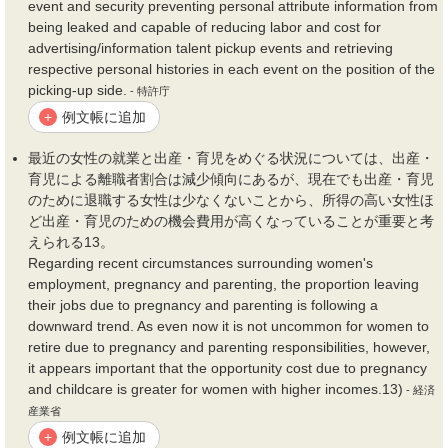
event and security preventing personal attribute information from
being leaked and capable of reducing labor and cost for
advertising/information talent pickup events and retrieving
respective personal histories in each event on the position of the
picking-up side.
- 特許庁
例文帳に追加
+
最近の女性の就業と出産・育児をめぐる状況については、出産・
育児による離職者割合は減少傾向にあるが、現在でも出産・育児
のために退職する女性は少なくないことから、所得の高い女性ほ
ど出産・育児のための
機会費用
が高くなっていることが重要と考
えられる13。
Regarding recent circumstances surrounding women's
employment, pregnancy and parenting, the proportion leaving
their jobs due to pregnancy and parenting is following a
downward trend. As even now it is not uncommon for women to
retire due to pregnancy and parenting responsibilities, however,
it appears important that the opportunity cost due to pregnancy
and childcare is greater for women with higher incomes.13)
- 経済
産業省
例文帳に追加
+