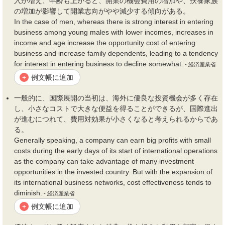
入が増え、年齢も上がると、開業の
機会費用
の増加や、扶養家族
の増加が影響して開業志向がやや減少する傾向がある。
In the case of men, whereas there is strong interest in entering
business among young males with lower incomes, increases in
income and age increase the opportunity cost of entering
business and increase family dependents, leading to a tendency
for interest in entering business to decline somewhat.
- 経済産業省
例文帳に追加
+
一般的に、国際展開の当初は、海外に優良な投資
機会
が多く存在
し、小さなコストで大きな便益を得ることができるが、国際進出
が進むにつれて、
費用
対効果が小さくなると考えられるからであ
る。
Generally speaking, a company can earn big profits with small
costs during the early days of its start of international operations
as the company can take advantage of many investment
opportunities in the invested country. But with the expansion of
its international business networks, cost effectiveness tends to
diminish.
- 経済産業省
例文帳に追加
+