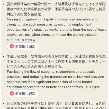
労働者派遣契約の解除の際の、派遣元及び派遣先における派遣労
働者の新たな就業
機会
の確保、休業手当等の支払いに要する
費用
負担等の措置を義務化
Making it obligatory for dispatching business operators and
clients to take such measures as securing employment
opportunities of dispatched workers and to bear the cost of leave
allowance , etc. when clients terminate the worker dispatch
contract
- 厚生労働省
例文帳に追加
+
学生，研究者，教育機関の流れを円滑化し，関連取引
費用
を削減
することは，全てのエコノミーに裨益する国境を越えた教育サー
ビスの大幅な拡大の
機会
を提供する。
Facilitating the flow of students, researchers and education
providers, and reducing the transaction costs involved provides
opportunities for a significant expansion of cross border
education services to the benefit of all economies.
- 経済産業省
例文帳に追加
+
育児休暇の取得を男性にも義務づけ、育児参加を促進し、女性の
家庭内労働の負担及び
機会費用
の負担軽減に寄与するという点が