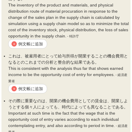
The inventory of the product and materials, and physical
distribution route of material procuration in response to the
change of the sales plan in the supply chain is calculated by
simulation using a supply chain model so as to minimize the total
cost of the inventory stock, physical distribution, the loss of sales
opportunity in the supply chain.
- 特許庁
例文帳に追加
+
これは、被雇用者にとって給与所得が開業することの
機会費用
と
なるとのこれまでの分析と整合的な結果である。
This is consistent with the analysis thus far that shows earned
income to be the opportunity cost of entry for employees.
- 経済産
業省
例文帳に追加
+
その際に重要なのは、開業の
機会費用
としての賃金は、開業しよ
うとする個々人によっても、時代によっても異なることである。
Important at such time is the fact that the wage that is the
opportunity cost of entry varies according to each individual
contemplating entry, and also according to period in time.
- 経済産