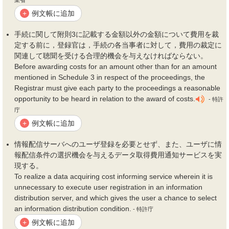
業省
例文帳に追加
+
手続に関して附則3に記載する金額以外の金額について
費用
を裁
定する前に，登録官は，手続の各当事者に対して，
費用
の裁定に
関連して聴聞を受ける合理的
機会
を与えなければならない。
Before awarding costs for an amount other than for an amount
mentioned in Schedule 3 in respect of the proceedings, the
Registrar must give each party to the proceedings a reasonable
opportunity to be heard in relation to the award of costs.
- 特許
庁
例文帳に追加
+
情報配信サーバへのユーザ登録を必要とせず、また、ユーザに情
報配信条件の選択
機会
を与えるデータ取得
費用
通知サービスを実
現する。
To realize a data acquiring cost informing service wherein it is
unnecessary to execute user registration in an information
distribution server, and which gives the user a chance to select
an information distribution condition.
- 特許庁
例文帳に追加
+