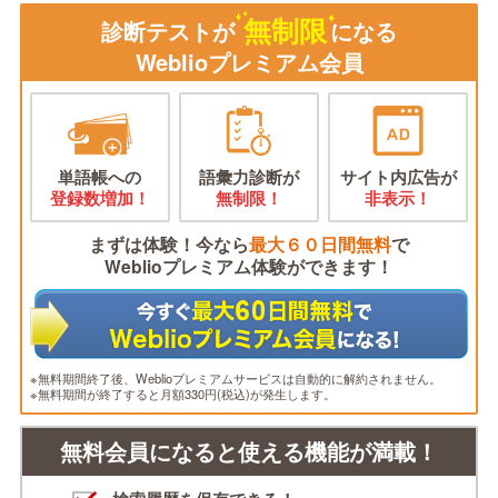
無制限
診断テストが
になる
Weblioプレミアム会員
単語帳への
語彙力診断が
サイト内広告が
登録数増加！
無制限！
非表示！
まずは体験！今なら
最大６０日間無料
で
Weblioプレミアム体験ができます！
※無料期間終了後、Weblioプレミアムサービスは自動的に解約されません。
※無料期間が終了すると月額330円(税込)が発生します。
無料会員になると使える機能が満載！