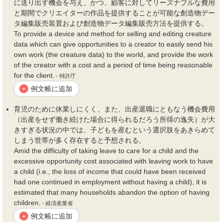
に送り出す
機会
を与え、かつ、顧客に対してリーズナブルな
費用
と期間でクリエイターの作品を提供することが可能な創造物デー
タ編集販売装置および創造物データ編集販売方法を提供する。
To provide a device and method for selling and editing creature
data which can give opportunities to a creator to easily send his
own work (the creature data) to the world, and provide the work
of the creator with a cost and a period of time being reasonable
for the client.
- 特許庁
例文帳に追加
+
育児のために休業しにくく、また、出産退職にともなう
機会費用
（出産をせず働き続けた場合に得られるだろう所得の逸失）が大
きすぎる状況の中では、子どもを産むという選択肢をあきらめて
しまう世帯が多く存在すると予想される。
Amid the difficulty of taking leave to care for a child and the
excessive opportunity cost associated with leaving work to have
a child (i.e., the loss of income that could have been received
had one continued in employment without having a child), it is
estimated that many households abandon the option of having
children.
- 経済産業省
例文帳に追加
+