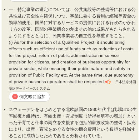
一 特定事業の選定については、公共施設等の整備等における公
共性及び安全性を確保しつつ、事業に要する
費用
の縮減等資金の
効率的使用、国民に対するサービスの提供における行政のかかわ
り方の改革、民間の事業
機会
の創出その他の成果がもたらされる
ようにするとともに、民間事業者の自主性を尊重すること。
(i) As for the selection of a Qualified Project, it should bring
effects such as efficient use of funds such as reduction of costs
for the project, reform of public administration in service
provision for citizens, and creation of business opportunity for
private-sector, while ensuring their public nature and safety in
provision of Public Facility etc. At the same time, due autonomy
of private business operators shall be respected.
- 日本法令外国
語訳データベースシステム
例文帳に追加
+
スウェーデンをはじめとする北欧諸国の1980年代半ば以降の出生
率回復と維持は、有給出産・育児制度（所得補填率の増加）とい
った子育てと仕事の両立を支援する包括的家族政策の整備・拡充
により、出産・育児をめぐる女性の
機会費用
という負担を軽減す
ることに成功したためであると分析されている。