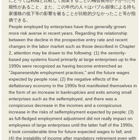
にとっては転職と比較して開業することの
機会費用
が下がった可
能性があること、また、この年代の人々はバブル崩壊による持ち
家価格の低下等の影響を被ることが比較的少なかったこと等が指
摘できる。
People employed by enterprises have thus generally grown
more risk averse in recent years. Regarding the relationship
between the decline in the prospective entry rate and recent
changes in the labor market such as those described in Chapter
2, attention may be drawn to the following: (1) the seniority-
based pay systems found primarily at large enterprises up to the
1990s were recognized as having become entrenched as
"Japanesestyle employment practices," and the future wages
expected by people rose; (2) the negative effects of the
deflationary economy in the 1990s first manifested themselves in
the form of an increase in bankruptcies and exits among small
enterprises such as the selfemployed, and there was a
conspicuous decrease in the incomes and a conspicuous
increase in the risks of selfemployment expected by people; (3)
as full-fledged employment adjustment did not really impact on
employees of large enterprises until the latter half of the 1990s,
it took considerable time for future expected wages to fall; and
(4) the instability of income after mandatory retirement even with