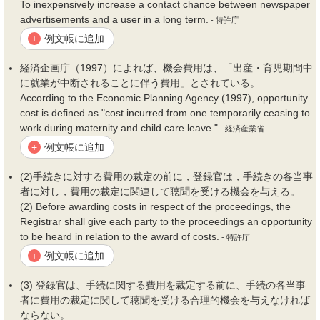
To inexpensively increase a contact chance between newspaper
advertisements and a user in a long term.
- 特許庁
例文帳に追加
+
経済企画庁（1997）によれば、
機会費用
は、「出産・育児期間中
に就業が中断されることに伴う
費用
」とされている。
According to the Economic Planning Agency (1997), opportunity
cost is defined as "cost incurred from one temporarily ceasing to
work during maternity and child care leave."
- 経済産業省
例文帳に追加
+
(2)手続きに対する
費用
の裁定の前に，登録官は，手続きの各当事
者に対し，
費用
の裁定に関連して聴聞を受ける
機会
を与える。
(2) Before awarding costs in respect of the proceedings, the
Registrar shall give each party to the proceedings an opportunity
to be heard in relation to the award of costs.
- 特許庁
例文帳に追加
+
(3) 登録官は、手続に関する
費用
を裁定する前に、手続の各当事
者に
費用
の裁定に関して聴聞を受ける合理的
機会
を与えなければ
ならない。