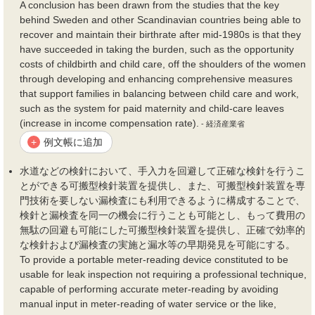
A conclusion has been drawn from the studies that the key
behind Sweden and other Scandinavian countries being able to
recover and maintain their birthrate after mid-1980s is that they
have succeeded in taking the burden, such as the opportunity
costs of childbirth and child care, off the shoulders of the women
through developing and enhancing comprehensive measures
that support families in balancing between child care and work,
such as the system for paid maternity and child-care leaves
(increase in income compensation rate).
- 経済産業省
例文帳に追加
+
水道などの検針において、手入力を回避して正確な検針を行うこ
とができる可搬型検針装置を提供し、また、可搬型検針装置を専
門技術を要しない漏検査にも利用できるように構成することで、
検針と漏検査を同一の
機会
に行うことも可能とし、もって
費用
の
無駄の回避も可能にした可搬型検針装置を提供し、正確で効率的
な検針および漏検査の実施と漏水等の早期発見を可能にする。
To provide a portable meter-reading device constituted to be
usable for leak inspection not requiring a professional technique,
capable of performing accurate meter-reading by avoiding
manual input in meter-reading of water service or the like,