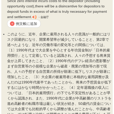
Since zero interest incurs costs to the depositor (including
opportunity cost),there will be a disincentive for depositors to
deposit funds in excess of what is truly necessary for payment
and settlement.
- 金融庁
例文帳に追加
+
このように、近年、企業に雇用される人々の意識が一般的にはリ
スク回避的になり、開業希望率が減少していることと、第2章で
述べたような、近年の労働市場の変化等との関係については、
〔1〕1990年代まで大企業を中心とする年功賃金制が「日本的雇
用慣行」として定着していると認識され、人々の予想する将来賃
金が上昇してきたこと、〔2〕1990年代のデフレ経済の悪影響が
まず自営業等の小規模な企業から破産・廃業の増加等の形で現
れ、人々の予想する自営業の所得が顕著に低下しリスクが顕著に
増加したこと、〔3〕大企業の被雇用者に本格的な雇用調整が及
んだのは1990年代後半であったことから、将来の予想賃金が低下
するにはかなり時間がかかったこと、〔4〕定年退職後の収入に
ついては、「日本的雇用慣行」の下でも不安定性があることが早
くから認識され、また、1990年代に企業が中高齢層のリストラを
進め高齢者の転職市場は厳しい状況が続き、50歳代の賃金につい
ては大企業でも比較的早くから調整が進んだことから、中高齢者