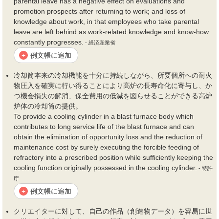
parental leave has a negative effect on evaluations and
promotion prospects after returning to work; and loss of
knowledge about work, in that employees who take parental
leave are left behind as work-related knowledge and know-how
constantly progresses.
- 経済産業省
例文帳に追加
+
冷却筒本来の冷却機能を十分に持続しながら、所要個所への耐火
物圧入を確実に行い得ることにより高炉の長寿命化に寄与し、か
つ
機会
損失の解消、保全
費用
の低減を図らせることができる高炉
炉体の冷却筒の提供。
To provide a cooling cylinder in a blast furnace body which
contributes to long service life of the blast furnace and can
obtain the elimination of opportunity loss and the reduction of
maintenance cost by surely executing the forcible feeding of
refractory into a prescribed position while sufficiently keeping the
cooling function originally possessed in the cooling cylinder.
- 特許
庁
例文帳に追加
+
クリエイターに対して、自己の作品（創造物データ）を容易に世