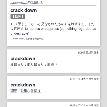
「crackdown」に関する類語一覧
crack down
【
動詞
】
1.
（望ましくないと見なされたもの）を制止する、また
は抑圧する(repress or suppress (something regarded as
undesirable))
「crack down」に関する類語一覧
EDR日英対訳辞書
crackdown
取締まり
；
取り締まり
；
取締り
日英・英日専門用語辞書
crackdown
弾圧
，
厳重
な
取締り
英語イディオム表現辞典