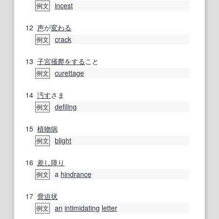
incest
例文
12
声
が
変わる
crack
例文
13
子宮
掻爬
をする
こと
curettage
例文
14
汚す
さま
defiling
例文
15
植物病
blight
例文
16
差し障り
a
hindrance
例文
17
脅迫状
an
intimidating
letter
例文