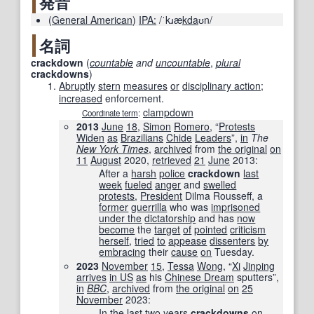
発音
(
General American
)
IPA:
/ˈkɹæ
kda
ʊn/
名詞
crackdown
(
countable
and
uncountable
,
plural
crackdowns
)
Abruptly
stern
measures
or
disciplinary action
;
increased
enforcement.
clampdown
Coordinate term
:
2013
June
18
,
Simon
Romero
, “
Protests
Widen
as
Brazilians
Chide
Leaders
”,
in
The
New York Times
‎,
archived
from
the original
on
11
August
2020
,
retrieved
21
June
2013
:
After a
harsh
police
crackdown
last
week
fueled
anger
and
swelled
protests
,
President
Dilma Rousseff, a
former
guerrilla
who was
imprisoned
under the
dictatorship
and has
now
become
the
target
of
pointed
criticism
herself
,
tried
to
appease
dissenters
by
embracing
their
cause
on
Tuesday.
2023
November
15
,
Tessa
Wong
, “
Xi
Jinping
arrives
in US
as
his
Chinese Dream
sputters”,
in
BBC
‎,
archived
from
the original
on
25
November
2023
:
In the
last
two years
crackdowns
on