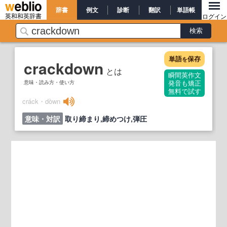
辞書
例文
診断
翻訳
単語帳
英和和英辞書
ログイン
単語
保存
を
crackdown
とは
瞬間英作文
意味・読み方・使い方
発音も矯正
無料で試す
cráck・dòwn
意味・対訳
取り締まり,締めつけ,弾圧