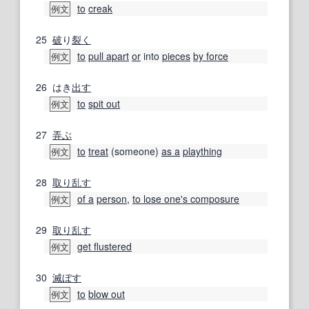
to
creak
例文
25
破
り
裂く
to
pull apart
or
into
pieces
by force
例文
26
はき
出す
to
spit out
例文
27
弄ぶ
to
treat
(someone)
as a
plaything
例文
28
取り乱す
of a
person
,
to lose one's composure
例文
29
取り乱す
get flustered
例文
30
滅ぼす
to
blow out
例文