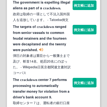
The government is expelling illegal
例文帳に追加
aliens as part of a
.
crackdown
政府は取締の一環として不法入国外国
人を追放しています。
- Tatoeba例文
The targets of
ranged
crackdown
例文帳に追加
from senior vassals to common
feudal retainers and the fourteen
were decapitated and the twenty
were punished.
弾圧の対象者は重臣から一般藩士まで
及び、斬首14名、処罰20名にのぼっ
た。
- Wikipedia日英京都関連文書対訳
コーパス
The
center 7 performs
crackdown
例文帳に追加
processing to automatically
transfer money for violation from a
driver's bank account 9.
取締センター７は、運転者の銀行口座