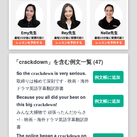
「crackdown」を含む例文一覧 (47)
So the
is very serious.
crackdown
例文帳に追加
取締りは極めて深刻です
- 映画・海外
ドラマ英語字幕翻訳辞書
Because you all did your best on
例文帳に追加
this big
!
crackdown
みんな大捕物で 頑張ったんだからさ
~!
- 映画・海外ドラマ英語字幕翻訳辞
書
The police began a
on
crackdown