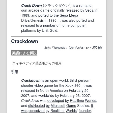
?
Crack Down
(
クラックダウン
)
is a
run and
gun
arcade game
originally
released
by
Sega
in
1989, and
ported
to the
Sega
Mega
Drive/Genesis
in
1990.
It was
also
ported
and
released
to a
number of
home computer
platforms
by
U.S.
Gold.
Crackdown
出典:『Wikipedia』 (2011/06/05 16:47 UTC 版)
英語による解説
ウィキペディア英語版からの引用
引用
Crackdown
is an
open world
,
third-person
shooter
video game
for the
Xbox
360.
It was
released
in
North America
on
February
20
,
2007, and
worldwide
by
February
23
, 2007.
Crackdown
was
developed
by
Realtime
Worlds
,
and
distributed
by
Microsoft
Game
Studios.
It
was
conceived
by
Realtime
Worlds
'
founder
,