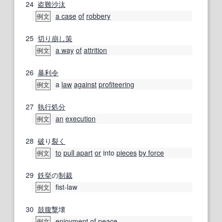
24
盗難
沙汰
a case
of
robbery
例文
25
切り崩し
策
a way
of
attrition
例文
26
暴利
令
a
law
against
profiteering
例文
27
執行
処分
an
execution
例文
28
破
り
裂く
to
pull apart
or
into
pieces
by force
例文
29
鉄
挙
の
制裁
fist-law
例文
30
鼓腹
撃
壊
enjoyment
of
peace
例文