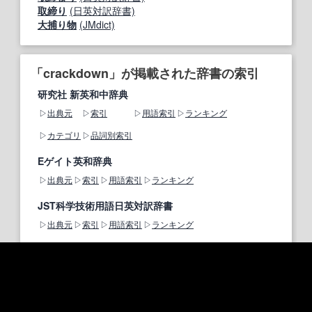
取締り
(日英対訳辞書)
大捕り物
(JMdict)
「crackdown」が掲載された辞書の索引
研究社 新英和中辞典
出典元
索引
用語索引
ランキング
カテゴリ
品詞別索引
Eゲイト英和辞典
出典元
索引
用語索引
ランキング
JST科学技術用語日英対訳辞書
出典元
索引
用語索引
ランキング
日本語WordNet(英和)
出典元
索引
用語索引
ランキング
EDR日英対訳辞書