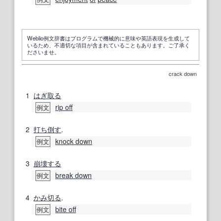
Weblio例文辞書はプログラムで機械的に意味や英語表現を生成して
いるため、不適切な項目が含まれていることもあります。ご了承く
ださいませ。
crack down
1
はぎ取る
rip off
例文
2
打ち倒す
.
knock down
例文
3
崩壊する
break down
例文
4
かみ切る
.
bite off
例文