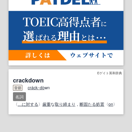
Eゲイト英和辞典
crackdown
cra
ck･
do
̀wn
音節
名詞
〈
…に対する
〉
厳重
な
取り締まり
，
断固たる
処置
〈
on
〉