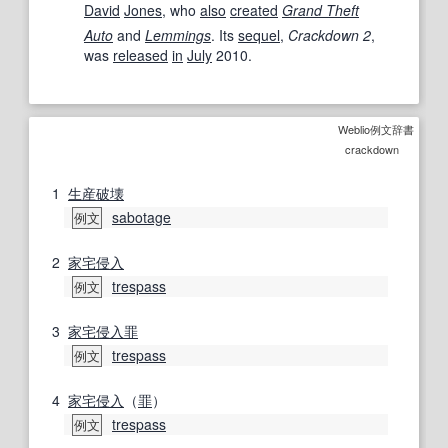
David
Jones
, who
also
created
Grand Theft
Auto
and
Lemmings
.
Its
sequel
,
Crackdown 2
,
was
released
in
July
2010.
Weblio例文辞書
crackdown
1
生産
破壊
sabotage
例文
2
家宅侵入
trespass
例文
3
家宅侵入罪
trespass
例文
4
家宅侵入
（
罪
）
trespass
例文