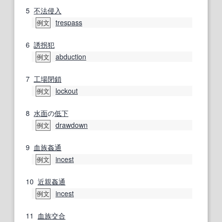
5
不法侵入
trespass
例文
6
誘拐犯
abduction
例文
7
工場閉鎖
lockout
例文
8
水面
の
低下
drawdown
例文
9
血族
姦通
incest
例文
10
近親姦
通
incest
例文
11
血族
交合