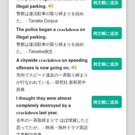
例文帳に追加
illegal parking.
警察は違法駐車の取り締まりを始め
た。
- Tanaka Corpus
The police began a
on
crackdown
例文帳に追加
illegal parking.
警察は違法駐車の取り締まりを始め
た。
- Tatoeba例文
A citywide
on speeding
crackdown
例文帳に追加
offenses is now going on.
市内でスピード違反の一斉取り締まり
が行なわれている.
- 研究社 新和英中
辞典
I thought they were almost
例文帳に追加
completely destroyed by a
last year.
crackdown
去年の一斉取締まりで ほぼ壊滅したと
思ってたが。
- 映画・海外ドラマ英語
字幕翻訳辞書