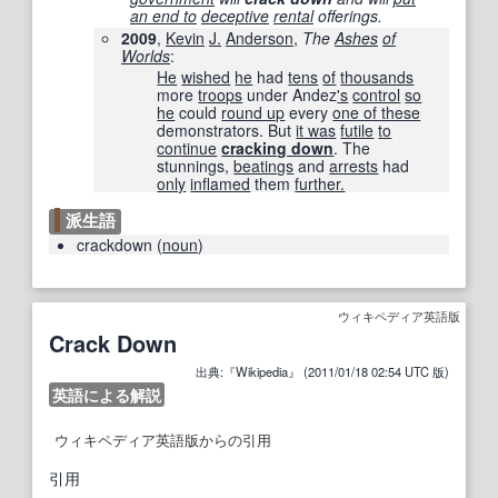
an end to
deceptive
rental
offerings.
2009
,
Kevin
J.
Anderson
,
The
Ashes
of
Worlds
:
He
wished
he
had
tens
of
thousands
more
troops
under Andez
's
control
so
he
could
round up
every
one of these
demonstrators. But
it was
futile
to
continue
cracking down
. The
stunnings,
beatings
and
arrests
had
only
inflamed
them
further.
派生語
crackdown
(
noun
)
ウィキペディア英語版
Crack Down
出典:『Wikipedia』 (2011/01/18 02:54 UTC 版)
英語による解説
ウィキペディア英語版からの引用
引用