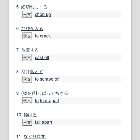
5
細切れ
にする
chop up
例文
6
ひびが入る
to crack
例文
7
放棄する
cast off
例文
8
刮げ
落とす
to
scrape off
例文
9
(
物
を)
引
っぱって
ちぎる
to
tear apart
例文
10
砕ける
fall apart
例文
11
なぐり倒す