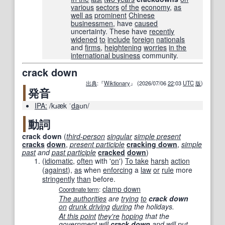
various
sectors
of the
economy
,
as
well as
prominent
Chinese
businessmen
, have
caused
uncertainty. These have
recently
widened
to
include
foreign
nationals
and
firms
,
heightening
worries
in the
international business
community.
crack down
出典
:『
Wiktionary
』 (2026/07/06
22
:03
UTC
版
)
発音
IPA:
/kɹæk ˈ
da
ʊn/
動詞
crack down
(
third-person
singular
simple present
cracks
down
,
present participle
cracking down
,
simple
past
and
past participle
cracked
down
)
(
idiomatic
,
often
with '
on
'
)
To take
harsh
action
(
against
),
as
when
enforcing
a
law
or
rule
more
stringently
than
before.
clamp down
Coordinate term
:
The authorities
are
trying
to
crack down
on
drunk driving
during
the holidays.
At this point
they're
hoping
that the
government
will
crack down
and will
put