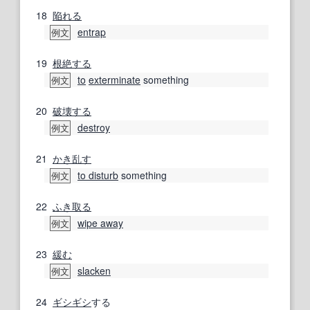
18
陥れる
entrap
例文
19
根絶する
to
exterminate
something
例文
20
破壊する
destroy
例文
21
かき乱す
to disturb
something
例文
22
ふき取る
wipe away
例文
23
緩む
slacken
例文
24
ギシギシ
する