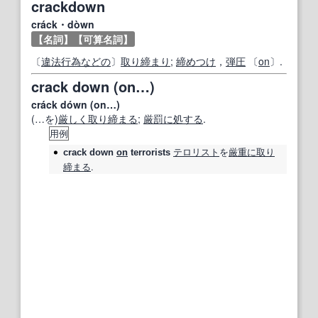
crackdown
cráck・dòwn
【名詞】
【可算名詞】
〔
違法行為
などの
〕
取り締まり
;
締めつけ
，
弾圧
〔
on
〕.
crack down (on…)
cráck dówn (on…)
(…を)
厳しく取り締まる
;
厳罰
に処する
.
用例
テロリスト
を
厳重に
取り
crack down
on
terrorists
締まる
.