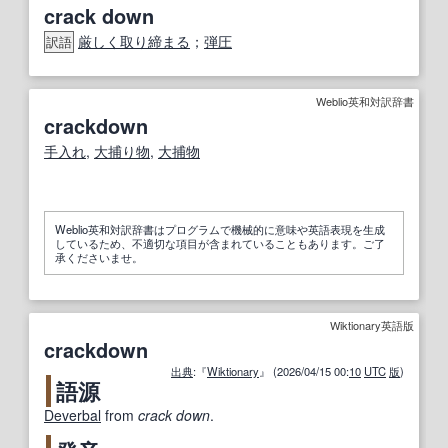
crack down
厳しく取り締まる
；
弾圧
訳語
Weblio英和対訳辞書
crackdown
手入れ
,
大捕り物
,
大
捕物
Weblio英和対訳辞書はプログラムで機械的に意味や英語表現を生成
しているため、不適切な項目が含まれていることもあります。ご了
承くださいませ。
Wiktionary英語版
crackdown
出典
:『
Wiktionary
』 (2026/04/15 00:
10
UTC
版
)
語源
Deverbal
from
crack down
.