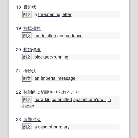
18
脅迫状
a
threatening
letter
例文
19
抑揚
頓挫
modulation
and
cadence
例文
20
封鎖
侵
破
blockade-running
例文
21
御沙汰
an
Imperial message
例文
22
強制的に
切腹
させられる
こと
hara-kiri
committed
against one's will
in
例文
Japan
23
盗難
沙汰
a case
of
burglary
例文