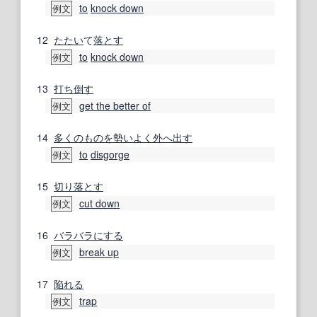
to
knock down
例文
12
たたい
て
落とす
to
knock down
例文
13
打ち倒す
get the better of
例文
14
多くの
ものを
勢いよく
外へ
出す
to
disgorge
例文
15
切り落とす
cut down
例文
16
バラバラにする
break up
例文
17
陥れる
trap
例文