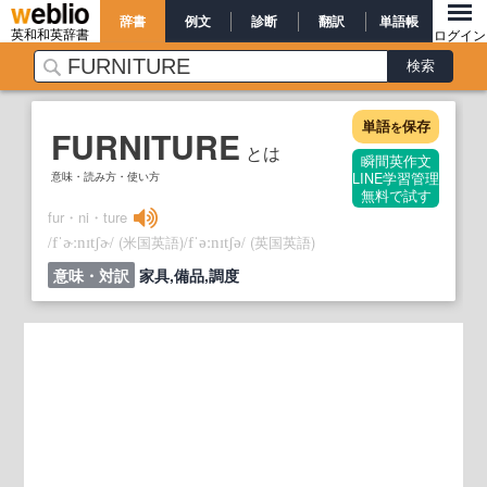
辞書
例文
診断
翻訳
単語帳
英和和英辞書
ログイン
単語
保存
を
FURNITURE
とは
瞬間英作文
意味・読み方・使い方
LINE学習管理
無料で試す
fur・ni・ture
/
/
(米国英語)
/
/
(英国英語)
fˈɚːnɪtʃɚ
fˈəːnɪtʃə
意味・対訳
家具,備品,調度