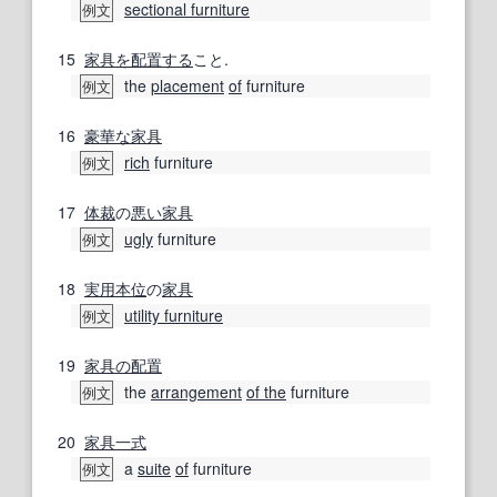
sectional furniture
例文
15
家具
を配置する
こと.
the
placement
of
furniture
例文
16
豪華な
家具
rich
furniture
例文
17
体裁
の
悪い
家具
ugly
furniture
例文
18
実用本位
の
家具
utility furniture
例文
19
家具の
配置
the
arrangement
of the
furniture
例文
20
家具一式
a
suite
of
furniture
例文