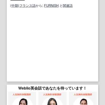
(
中期
)
フランス語
から;
FURNISH
と
関連語
Weblio英会話であなたを待っています！