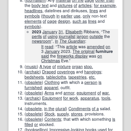
(
journalism
)
Any
material
on the
page
other than
the
body text
and
pictures
of
articles
;
for example
,
headlines
, datelines and dinkuses,
lines
and
symbols
(
though
in
earlier
use
,
only
non-text
elements
of
page
design
,
such as
lines
and
symbols
).
2023
January
31
,
Elisabeth
Ribbans, “The
perils
of
using
journalist
jargon
outside
the
newsroom
”,
in
The Guardian
‎:
It
read
: “This
article
was
amended
on
3
January
2023.
The original
furniture
said
the
fireworks display
was
on
Christmas
Eve.”
(
music
)
A type
of
mixture
organ
stop.
(
archaic
)
Draped
coverings
and
hangings
;
bedsheets
,
tablecloths
,
tapestries
,
etc.
(
obsolete
)
Clothing
with which a
person
is
furnished
;
apparel
, outfit.
(
obsolete
)
Arms
and
armor
,
equipment
of
war.
(
archaic
)
Equipment
for work
,
apparatus
,
tools
,
instruments.
(
obsolete
,
in the
plural
)
Condiments
of a
salad.
(
obsolete
)
Stock
,
supply
,
stores
, provisions.
(
obsolete
)
Contents
; that with which something
is
filled
or
stocked.
(
bookselling
)
Impressive-looking
books
used for