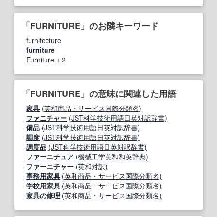
「FURNITURE」のお隣キーワード
furnitecture
furniture
Furniture + 2
「FURNITURE」の意味に関連した用語
家具
(英和商品・サービス国際分類名)
ファニチャー
(JST科学技術用語日英対訳辞書)
備品
(JST科学技術用語日英対訳辞書)
調度
(JST科学技術用語日英対訳辞書)
調度品
(JST科学技術用語日英対訳辞書)
ファーニチュア
(機械工学英和和英辞典)
ファーニチャー
(英和対訳)
事務用家具
(英和商品・サービス国際分類名)
学校用家具
(英和商品・サービス国際分類名)
家具の修理
(英和商品・サービス国際分類名)