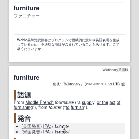
furniture
ファニチャー
Weblio英和対訳辞書はプログラムで機械的に意味や英語表現を生成
しているため、不適切な項目が含まれていることもあります。ご了
承くださいませ。
Wiktionary英語版
furniture
出典
:『
Wiktionary
』 (2026/03/19 03:
59
UTC
版
)
語源
From
Middle French
fourniture
(
“
a
supply
,
or the
act
of
furnishing
”
)
, from
fournir
(
“
to
furnish
”
)
.
発音
(
英国
発音
)
IPA:
/ˈfɜːnɪtʃə/
(
米国
発音
)
IPA:
/ˈfɝnɪt͡ʃɚ/