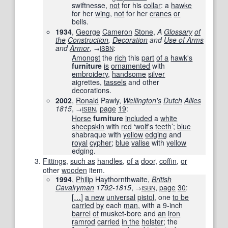
swiftnesse,
not
for his
collar
: a
hawke
for her
wing
,
not
for her
cranes
or
bells.
1934
,
George
Cameron
Stone
,
A
Glossary
of
the
Construction
,
Decoration
and
Use of Arms
and
Armor
,
:
→
ISBN
Amongst
the
rich
this
part
of a
hawk
's
furniture
is
ornamented
with
embroidery
,
handsome
silver
aigrettes,
tassels
and other
decorations.
2002
,
Ronald
Pawly,
Wellington
's
Dutch
Allies
1815
,
,
page
19
:
→
ISBN
Horse
furniture
included
a
white
sheepskin
with
red
‘
wolf
's
teeth
’;
blue
shabraque with
yellow
edging
and
royal
cypher
;
blue
valise
with
yellow
edging.
Fittings
,
such as
handles
,
of a
door
,
coffin
,
or
other
wooden
item.
1994
,
Philip
Haythornthwaite,
British
Cavalryman
1792-1815
,
,
page
30
:
→
ISBN
[
…
]
a new
universal
pistol
, one
to be
carried
by
each
man
, with a 9-inch
barrel
of
musket-bore and
an
iron
ramrod
carried
in the
holster
; the