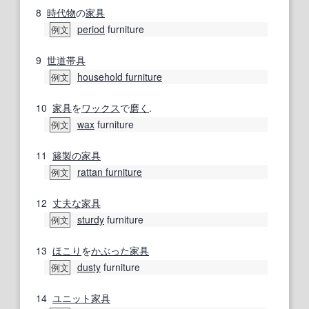
8
時代物
の
家具
period
furniture
例文
9
世
道
帯
具
household furniture
例文
10
家具
を
ワックス
で
磨く
.
wax
furniture
例文
11
籐
製の
家具
rattan furniture
例文
12
丈夫な
家具
sturdy
furniture
例文
13
ほこり
を
かぶった
家具
dusty
furniture
例文
14
ユニット家具