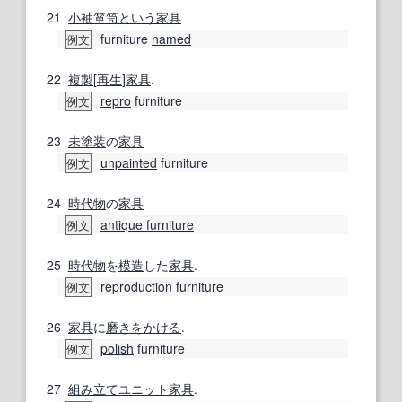
21
小袖
箪笥
という
家具
furniture
named
例文
22
複製
[
再生
]
家具
.
repro
furniture
例文
23
未
塗装
の
家具
unpainted
furniture
例文
24
時代物
の
家具
antique furniture
例文
25
時代物
を
模造
した
家具
.
reproduction
furniture
例文
26
家具
に
磨きをかける
.
polish
furniture
例文
27
組み立て
ユニット家具
.