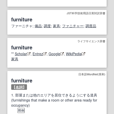
JST科学技術用語日英対訳辞書
furniture
ファーニチャ;
備品
;
調度
;
家具
;
ファニチャー
;
調度品
ライフサイエンス辞書
furniture
**
Scholar
,
Entrez
,
Google
,
WikiPedia
家具
日本語WordNet(英和)
furniture
【
名詞
】
1.
部屋または他のエリアを居住できるようにする道具
(furnishings that make a room or other area ready for
occupancy)
用例