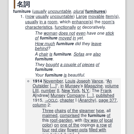
名詞
furniture
(
usually
uncountable
,
plural
furnitures
)
(
now
usually
uncountable
)
Large
movable
item
(s)
,
usually
in a
room
, which
enhance
(s)
the
room
's
characteristics
,
functionally
or
decoratively.
The
woman
does not
even
have one
stick
of
furniture
moved
in
yet.
How much
furniture
did they
leave
behind
?
A
chair
is
furniture
.
Sofas
are
also
furniture
.
They
bought
a couple of
pieces
of
furniture
.
Your
furniture
is
beautiful.
1914
November
,
Louis
Joseph
Vance
, “
An
Outsider
[
…
]
”,
in
Munsey
’s
Magazine
,
volume
LIII
,
number
II
,
New York
,
N.Y.
: The
Frank
A
[
ndrew
]
Munsey
Company
,
[
…
]
,
published
1915
,
,
chapter
I (
Anarchy)
,
page
377
,
→OCLC
column
2:
Three
chairs
of the
steamer
type
, all
maimed
,
comprised
the
furniture
of
this
roof-garden
, with (
by way of
local
color
)
on
one of the
copings
a row
of
four
red clay
flower-pots
filled with