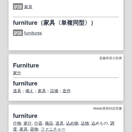
訳語
家具
furniture（家具〈単複同型〉）
訳語
furnitures
斎藤和英大辞典
Furniture
家什
furniture
道具
；
備え
；
家具
；
設備
；
造作
Weblio英和対訳辞書
furniture
什物
,
家什
,
什器
,
備品
,
道具
,
込め物
,
込物
,
込
めもの,
調
度
,
家具
,
器物
,
ファニチャー