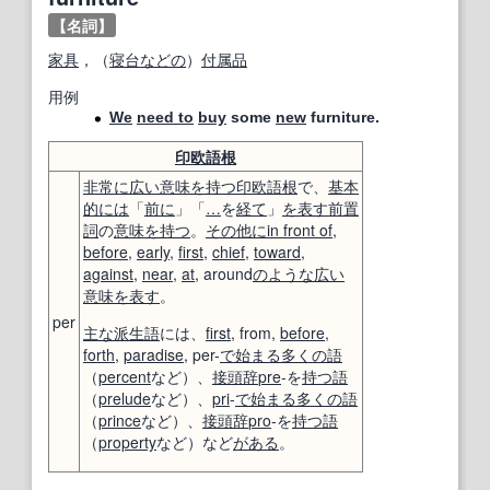
【名詞】
家具
，（
寝台
などの
）
付属品
用例
We
need to
buy
some
new
furniture.
印欧語
根
非常に
広い
意味を持つ
印欧語
根
で、
基本
的には
「
前に
」「
…
を
経て
」
を表す
前置
詞
の
意味を持つ
。
その他に
in front of
,
before
,
early
,
first
,
chief
,
toward
,
against
,
near
,
at
, around
のような
広い
意味
を表す
。
per
主な
派生語
には、
first
, from,
before
,
forth
,
paradise
, per-
で始まる
多くの
語
（
percent
など）、
接頭辞
pre
-を
持つ
語
（
prelude
など）、
pri
-
で始まる
多くの
語
（
prince
など）、
接頭辞
pro
-を
持つ
語
（
property
など）など
がある
。