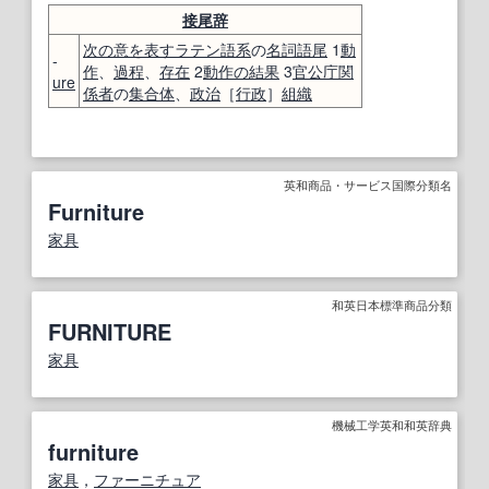
接尾辞
次の
意
を表す
ラテン語
系
の
名詞
語尾
1
動
-
作
、
過程
、
存在
2
動作
の結果
3
官公庁
関
ure
係者
の
集合体
、
政治
［
行政
］
組織
英和商品・サービス国際分類名
Furniture
家具
和英日本標準商品分類
FURNITURE
家具
機械工学英和和英辞典
furniture
家具
，
ファーニチュア