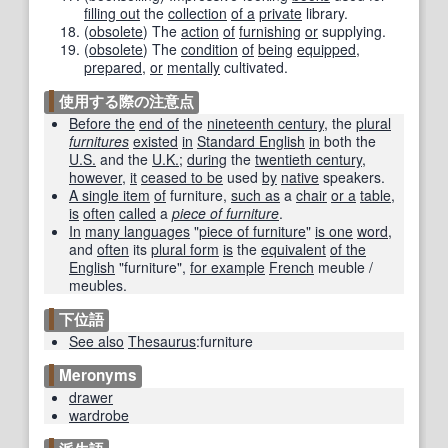
filling out
the
collection
of a
private
library.
(
obsolete
)
The
action
of
furnishing
or
supplying.
(
obsolete
)
The
condition
of
being
equipped
,
prepared
,
or
mentally
cultivated.
使用する際の注意点
Before the
end of
the
nineteenth century
, the
plural
furnitures
existed
in
Standard English
in
both the
U.S.
and the
U.K.
;
during
the
twentieth century
,
however
,
it
ceased to be
used
by
native
speakers.
A single item
of
furniture,
such as
a
chair
or a
table
,
is
often
called
a
piece of furniture
.
In
many languages
"
piece of furniture
"
is one
word
,
and
often
its
plural form
is
the
equivalent
of the
English
"furniture",
for example
French
meuble /
meubles.
下位語
See also
Thesaurus
:furniture
Meronyms
drawer
wardrobe