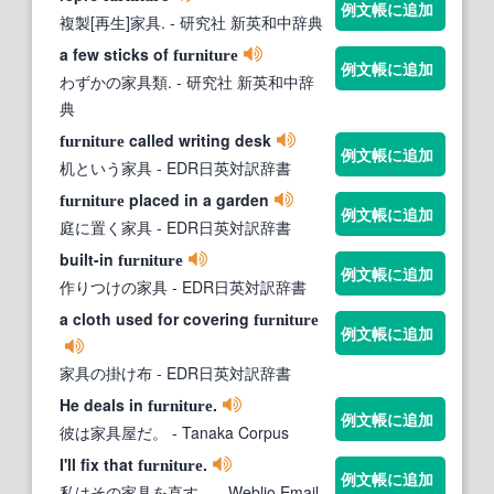
例文帳に追加
複製[再生]家具.
- 研究社 新英和中辞典
a few sticks of
furniture
例文帳に追加
わずかの家具類.
- 研究社 新英和中辞
典
called writing desk
furniture
例文帳に追加
机という家具
- EDR日英対訳辞書
placed in a garden
furniture
例文帳に追加
庭に置く家具
- EDR日英対訳辞書
built-in
furniture
例文帳に追加
作りつけの家具
- EDR日英対訳辞書
a cloth used for covering
furniture
例文帳に追加
家具の掛け布
- EDR日英対訳辞書
He deals in
.
furniture
例文帳に追加
彼は家具屋だ。
- Tanaka Corpus
I'll fix that
.
furniture
例文帳に追加
私はその家具を直す。
- Weblio Email