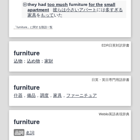
they had
too much
furniture
for the
small
彼らは
小さい
アパート
には
多すぎる
apartment
家具
を
もって
いた
「furniture」に関する類語一覧
EDR日英対訳辞書
furniture
込物
；
込め物
；
家財
日英・英日専門用語辞書
furniture
什器
，
備品
，
調度
，
家具
，
ファーニチュア
Weblio英語表現辞典
furniture
品詞
名詞