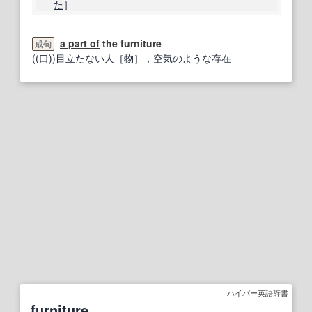
た
］
a part of
the furniture
成句
((
口
))
目立たない
人
［
物
］，
空気の
ような
存在
ハイパー英語辞書
furniture