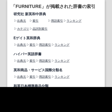
「FURNITURE」が掲載された辞書の索引
研究社 新英和中辞典
出典元
索引
用語索引
ランキング
カテゴリ
品詞別索引
Eゲイト英和辞典
出典元
索引
用語索引
ランキング
ハイパー英語辞書
出典元
索引
用語索引
ランキング
英和商品・サービス国際分類名
出典元
索引
用語索引
ランキング
和英日本標準商品分類
出典元
索引
用語索引
ランキング
機械工学英和和英辞典
出典元
索引
用語索引
ランキング