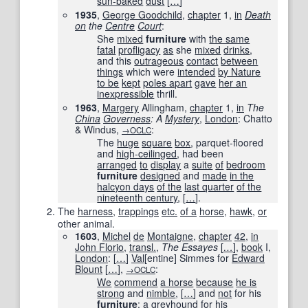
sun-baked
dust
[
…
]
1935
,
George Goodchild
,
chapter
1,
in
Death
on
the
Centre
Court
:
She
mixed
furniture
with
the same
fatal
profligacy
as
she
mixed
drinks
,
and this
outrageous
contact
between
things
which were
intended
by Nature
to be
kept
poles apart
gave
her an
inexpressible
thrill.
1963
,
Margery
Allingham,
chapter
1,
in
The
China
Governess
: A
Mystery
,
London
: Chatto
& Windus,
:
→OCLC
The
huge
square
box
, parquet-floored
and
high-ceilinged
, had been
arranged
to
display
a
suite
of
bedroom
furniture
designed
and
made
in the
halcyon days
of the
last quarter
of the
nineteenth century
,
[
…
]
.
The
harness
,
trappings
etc.
of a
horse
,
hawk
,
or
other animal.
1603
,
Michel
de
Montaigne
,
chapter
42
,
in
John Florio
,
transl.
,
The Essayes
[
…
]
,
book
I,
London
:
[
…
]
Val
[
entine
]
Simmes for
Edward
Blount
[
…
]
,
:
→OCLC
We
commend
a horse
because
he is
strong
and
nimble
,
[
…
]
and
not
for his
furniture
: a
greyhound
for his