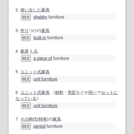
2
使い古した
家具
shabby
furniture
例文
3
作り
つけの
家具
built-in
furniture
例文
4
家具
1 点
.
a piece of
furniture
例文
5
ユニット式家具
unit furniture
例文
6
ユニット式家具
《
材料
・
意匠
などが
同一
で
セット
に
なっている
》.
unit furniture
例文
7
その時代
(
特有
)の
家具
.
period
furniture
例文