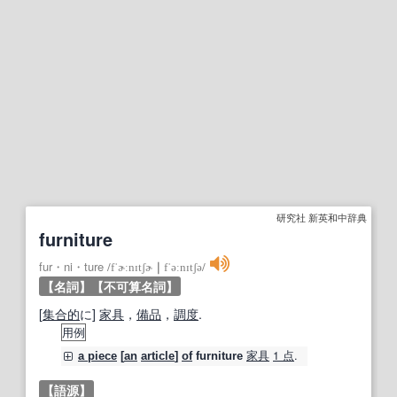
研究社 新英和中辞典
furniture
fur・ni・ture
/
fˈɚːnɪtʃɚ
｜
fˈəːnɪtʃə
/
【名詞】
【不可算名詞】
[
集合的
に]
家具
，
備品
，
調度
.
用例
家具
1 点
.
a piece
[
an
article
]
of
furniture
【語源】