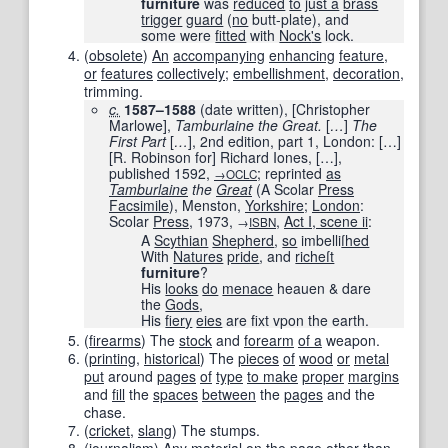
furniture
was
reduced
to
just a
brass
trigger
guard
(
no
butt-plate), and
some were
fitted
with
Nock
's
lock.
(
obsolete
)
An
accompanying
enhancing
feature
,
or
features
collectively
;
embellishment
,
decoration
,
trimming.
c.
1587–1588
(date written)
, [Christopher
Marlowe],
Tamburlaine the Great.
[
…
]
The
First Part
[
…
]
, 2nd edition, part 1, London:
[
…
]
[
R. Robinson for
]
Richard Iones,
[
…
]
,
published
1592
,
; reprinted
as
→OCLC
Tamburlaine
the
Great
(A Scolar
Press
Facsimile
), Menston,
Yorkshire
;
London
:
Scolar
Press
,
1973
,
,
Act I, scene ii
:
→
ISBN
A
Scythian
Shepherd
,
so
imbelli
ſhed
With
Natures
pride
, and
richeſt
furniture
?
His
looks
do
menace
heauen & dare
the
Gods
,
His
fiery
eies
are fixt vpon the earth.
(
firearms
)
The
stock
and
forearm
of a
weapon.
(
printing
,
historical
)
The
pieces
of
wood
or
metal
put
around
pages
of
type
to make
proper
margins
and
fill
the
spaces
between
the
pages
and the
chase.
(
cricket
,
slang
)
The stumps.