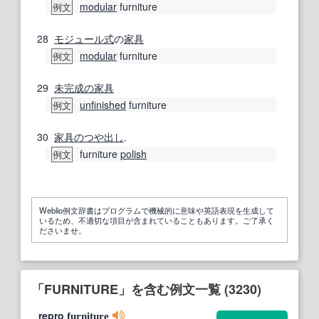
modular
furniture
例文
28
モジュール
式
の
家具
modular
furniture
例文
29
未完成の
家具
unfinished
furniture
例文
30
家具の
つや出し
.
furniture
polish
例文
Weblio例文辞書はプログラムで機械的に意味や英語表現を生成して
いるため、不適切な項目が含まれていることもあります。ご了承く
ださいませ。
「FURNITURE」を含む例文一覧 (3230)
repro
furniture