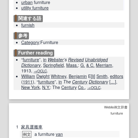
urban
furniture
utility furniture
関連する語
furnish
参考
Category
:Furniture
Further reading
“
furniture
”,
in
Webster
’s
Revised
Unabridged
Dictionary
,
Springfield
,
Mass.
:
G.
& C.
Merriam
,
1913
,
.
→OCLC
William
Dwight
Whitney
,
Benjamin
E[
li
]
Smith
,
editors
(
1911
), “
furniture
”,
in
The
Century
Dictionary
[
…
]
,
New York
,
N.Y.
: The
Century
Co.
,
.
→OCLC
Weblio例文辞書
furniture
1
家具
運搬車
a furniture
van
例文