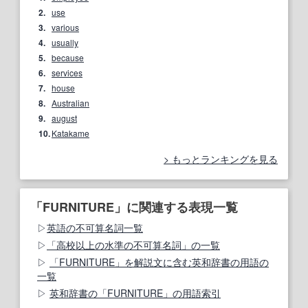
2.
use
3.
various
4.
usually
5.
because
6.
services
7.
house
8.
Australian
9.
august
10.
Katakame
もっとランキングを見る
「FURNITURE」に関連する表現一覧
英語の不可算名詞一覧
「高校以上の水準の不可算名詞」の一覧
「FURNITURE」を解説文に含む英和辞書の用語の
一覧
英和辞書の「FURNITURE」の用語索引