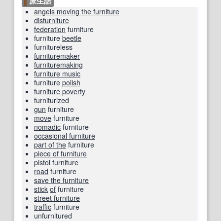
派生語
angels moving the furniture
disfurniture
federation
furniture
furniture
beetle
furnitureless
furnituremaker
furnituremaking
furniture music
furniture
polish
furniture poverty
furniturized
gun
furniture
move
furniture
nomadic
furniture
occasional furniture
part of the
furniture
piece of furniture
pistol
furniture
road
furniture
save the furniture
stick
of
furniture
street furniture
traffic
furniture
unfurnitured