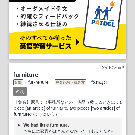
Eゲイト英和辞典
furniture
fur･ni･ture
fə́ː
rn
ɪʧər
音節
発音記号・
読み方
名詞
【
集合
】
家具
；
（
事務所
などの
）
備品
（
数える
ときは，
a
piece
[
an
article
]
of
furniture,
two pieces
[
two
articles
]
of
furniture
のように
いう）
We
had
little
furniture.
うちに
は
家具
が
ほとんど
なかった
［
あまり
なかっ