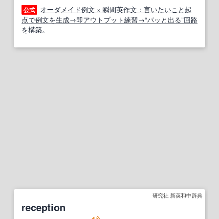
オーダメイド例文 × 瞬間英作文：言いたいこと起
公式
点で例文を生成→即アウトプット練習→“パッと出る”回路
を構築。
研究社 新英和中辞典
reception