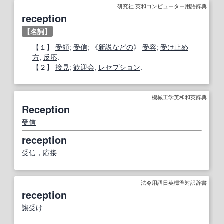
研究社 英和コンピューター用語辞典
reception
【
名詞
】
【１】
受領
;
受信
; 《
新説
などの
》
受容
;
受け止め
方
,
反応
.
【２】
接見
;
歓迎会
,
レセプション
.
機械工学英和和英辞典
Reception
受信
reception
受信
，
応接
法令用語日英標準対訳辞書
reception
譲受け