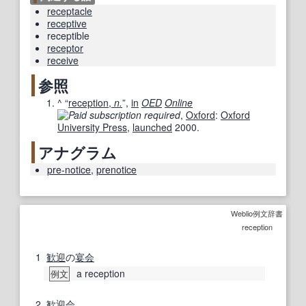
receptacle
receptive
receptible
receptor
receive
参照
^
“
reception,
n.
”,
in
OED
Online
,
Oxford
:
Oxford
University Press
,
launched
2000.
アナグラム
pre-notice
,
prenotice
Weblio例文辞書
reception
1
歓迎
の
宴会
a reception
例文
2
歓迎会