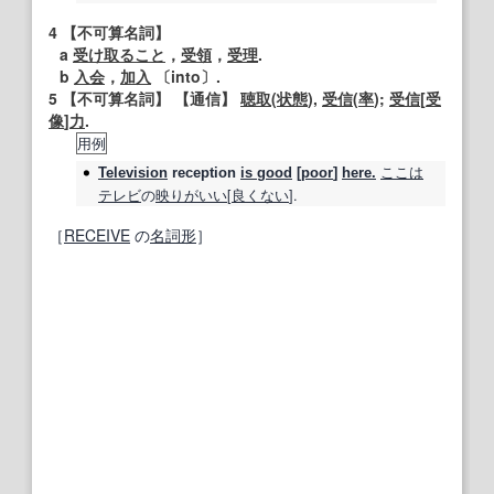
4
【不可算名詞】
a
受け取ること
，
受領
，
受理
.
b
入会
，
加入
〔into〕.
5
【不可算名詞】
【
通信
】
聴取
(
状態
),
受信
(
率
);
受信
[
受
像
]
力
.
用例
ここは
Television
reception
is good
[
poor
]
here.
テレビ
の
映り
がいい
[
良くない
].
［
RECEIVE
の
名詞
形
］