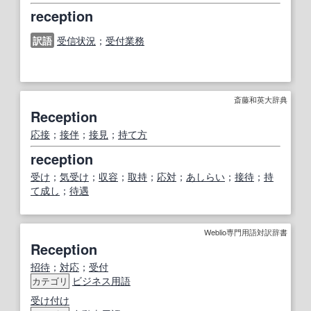
reception
訳語
受信状況
；
受付業務
斎藤和英大辞典
Reception
応接
；
接伴
；
接見
；
持て方
reception
受け
；
気受け
；
収容
；
取持
；
応対
；
あしらい
；
接待
；
持
て成し
；
待遇
Weblio専門用語対訳辞書
Reception
招待
；
対応
；
受付
ビジネス用語
カテゴリ
受け付け