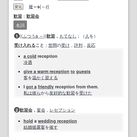
複
～s
{～z}
変化
歓迎
；
歓迎会
名詞
1
((
ふつう
a ～
))
歓迎
，
もてなし
；（
人
を）
受け入れる
こと
；
世間
の
受け
，
評判
，
反応
a cold
reception
冷遇
give a warm reception
to
guests
客
を
温かく迎える
I
got a
friendly
reception from them.
私は
彼ら
から
友好的な
歓迎
を
受けた
2
歓迎会
，
宴会
，
レセプション
hold
a
wedding reception
結婚披露宴
を
催す