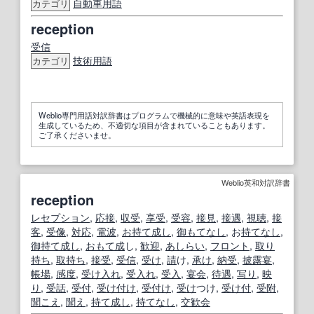
自動車用語
カテゴリ
reception
受信
技術用語
カテゴリ
Weblio専門用語対訳辞書はプログラムで機械的に意味や英語表現を
生成しているため、不適切な項目が含まれていることもあります。
ご了承くださいませ。
Weblio英和対訳辞書
reception
レセプション
,
応接
,
収受
,
享受
,
受容
,
接見
,
接遇
,
視聴
,
接
客
,
受像
,
対応
,
電波
,
お持て成し
,
御
もてなし
, お
持てなし
,
御
持て成し
,
おもて
成
し,
歓迎
,
あしらい
,
フロント
,
取り
持ち
,
取持ち
,
接受
,
受信
,
受け
,
請
け,
承け
,
納受
,
披露宴
,
帳場
,
感度
,
受け入れ
,
受入れ
,
受入
,
宴会
,
待遇
,
写り
,
映
り
,
受
話
,
受付
,
受け付け
,
受付け
,
受け
つけ,
受け
付
,
受
附
,
聞こえ
,
聞え
,
持て成し
,
持てなし
,
交歓会