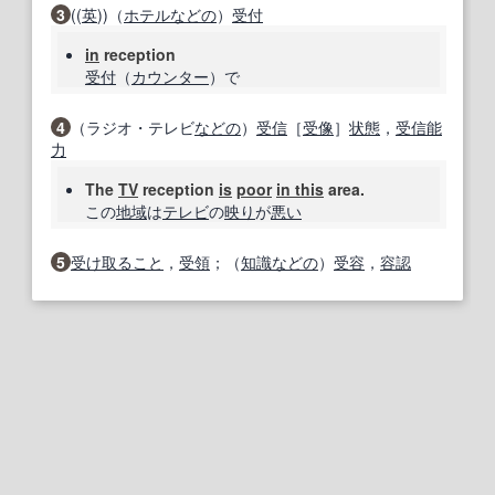
3
((
英
))（
ホテル
などの
）
受付
in
reception
受付
（
カウンター
）で
4
（ラジオ・テレビ
などの
）
受信
［
受像
］
状態
，
受信
能
力
The
TV
reception
is
poor
in this
area.
この
地域
は
テレビ
の
映り
が
悪い
5
受け取ること
，
受領
；（
知識
などの
）
受容
，
容認