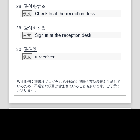
28
受付
をする
Check in
at
the
reception desk
例文
29
受付
をする
Sign in
at
the
reception desk
例文
30
受信器
a
receiver
例文
Weblio例文辞書はプログラムで機械的に意味や英語表現を生成して
いるため、不適切な項目が含まれていることもあります。ご了承く
ださいませ。
「RECEPTION」を含む例文一覧 (49597)
a wedding
reception
例文帳に追加
結婚披露宴.
- 研究社 新英和中辞典