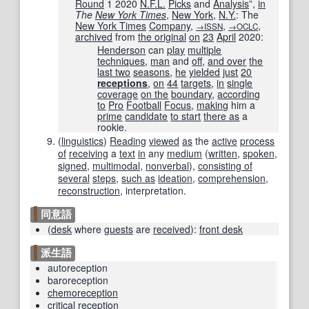
Round
1 2020
N.F.L.
Picks
and
Analysis
”,
in
The
New York Times
‎,
New York
,
N.Y.
: The
New York Times
Company
,
,
,
→ISSN
→OCLC
archived
from
the original
on
23
April
2020
:
Henderson
can
play
multiple
techniques
,
man
and
off
,
and over
the
last two
seasons
,
he
yielded
just
20
receptions
,
on
44
targets
,
in
single
coverage
on the
boundary
,
according
to
Pro
Football
Focus
,
making
him a
prime
candidate
to start
there as
a
rookie.
(
linguistics
)
Reading
viewed
as
the
active
process
of
receiving
a
text
in
any
medium
(
written
,
spoken
,
signed
,
multimodal
,
nonverbal
),
consisting of
several
steps
,
such as
ideation
,
comprehension
,
reconstruction
, interpretation.
同意語
(
desk
where
guests
are
received
)
:
front desk
派生語
autoreception
baroreception
chemoreception
critical reception