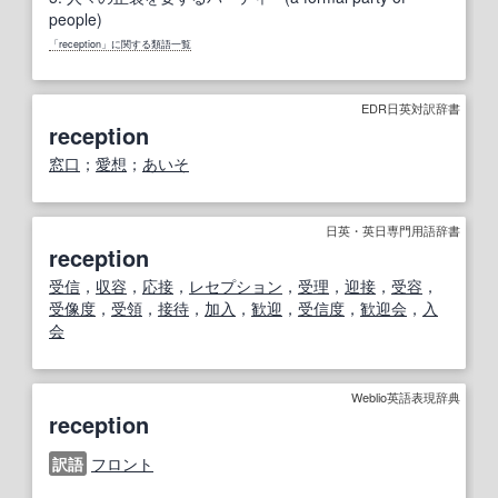
people)
「reception」に関する類語一覧
EDR日英対訳辞書
reception
窓口
；
愛想
；
あいそ
日英・英日専門用語辞書
reception
受信
，
収容
，
応接
，
レセプション
，
受理
，
迎
接
，
受容
，
受像
度
，
受領
，
接待
，
加入
，
歓迎
，
受信
度
，
歓迎会
，
入
会
Weblio英語表現辞典
reception
訳語
フロント