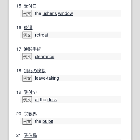
15
受付
口
the
usher
's
window
例文
16
後退
retreat
例文
17
通関
手続
clearance
例文
18
別れの挨拶
leave-taking
例文
19
受付
で
at
the
desk
例文
20
宗教界
.
the
pulpit
例文
21
受信局