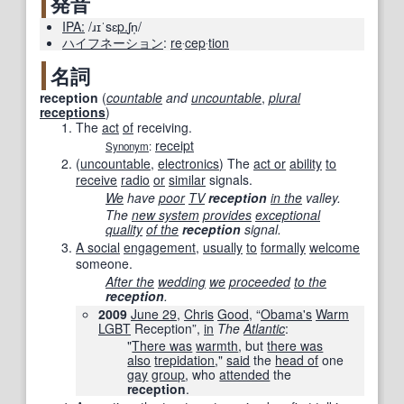
発音
IPA:
/ɹɪˈsɛ
p.
ʃn̩/
ハイフネーション
:
re
‧
cep
‧
tion
名詞
reception
(
countable
and
uncountable
,
plural
receptions
)
The
act
of
receiving.
receipt
Synonym
:
(
uncountable
,
electronics
)
The
act or
ability
to
receive
radio
or
similar
signals.
We
have
poor
TV
reception
in the
valley.
The
new system
provides
exceptional
quality
of the
reception
signal.
A social
engagement
,
usually
to
formally
welcome
someone.
After the
wedding
we
proceeded
to the
reception
.
2009
June 29
,
Chris
Good
, “
Obama
's
Warm
LGBT
Reception”,
in
The
Atlantic
‎:
"
There was
warmth
, but
there was
also
trepidation
,"
said
the
head of
one
gay
group
, who
attended
the
reception
.