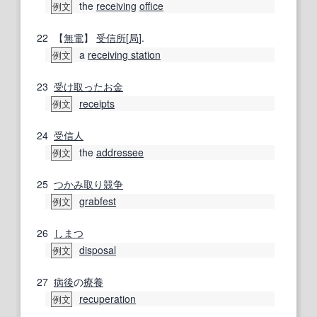
the
receiving
office
例文
22
【
無電
】
受信所
[
局
].
a
receiving station
例文
23
受け取った
お金
receipts
例文
24
受信人
the
addressee
例文
25
つかみ
取り
競争
grabfest
例文
26
しまつ
disposal
例文
27
病後
の
療養
recuperation
例文