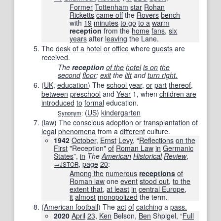
Former
Tottenham
star
Rohan
Ricketts
came off
the
Rovers
bench
with
19
minutes
to go
to a
warm
reception
from the
home
fans
,
six
years
after
leaving
the Lane.
The
desk
of a
hotel
or
office
where
guests
are
received.
The
reception
of the
hotel
is on
the
second
floor
;
exit
the
lift
and
turn right.
(
UK
,
education
)
The
school year
,
or
part
thereof
,
between
preschool
and
Year
1, when
children are
introduced
to
formal
education.
(
US
)
kindergarten
Synonym
:
(
law
)
The
conscious
adoption
or
transplantation
of
legal
phenomena
from a
different
culture.
1942
October
,
Ernst
Levy
, “
Reflections
on the
First
"Reception"
of
Roman Law
in
Germanic
States
”,
in
The
American
Historical
Review
,
,
page
20
:
→JSTOR
Among the
numerous
receptions
of
Roman law
one
event
stood out
,
to the
extent that
,
at least
in
central Europe
,
it
almost
monopolized
the term.
(
American football
)
The
act
of
catching
a
pass.
2020
April
23
,
Ken
Belson,
Ben
Shpigel, “
Full