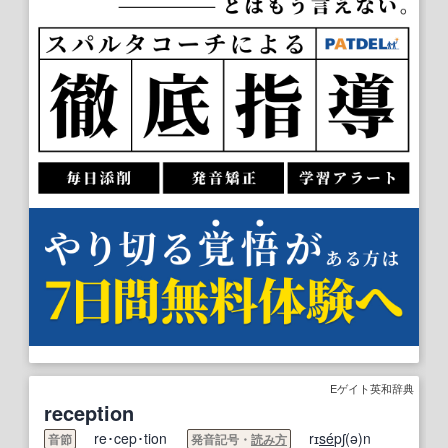
Eゲイト英和辞典
reception
re･cep･tion
rɪ
se
́pʃ(ə)n
音節
発音記号・
読み方