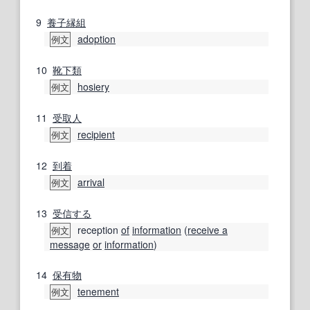
9
養子縁組
adoption
例文
10
靴下
類
hosiery
例文
11
受取人
recipient
例文
12
到着
arrival
例文
13
受信する
reception
of
information
(
receive a
例文
message
or
information
)
14
保有物
tenement
例文