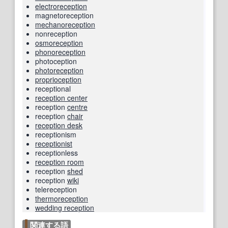
electroreception
magnetoreception
mechanoreception
nonreception
osmoreception
phonoreception
photoception
photoreception
proprioception
receptional
reception center
reception
centre
reception
chair
reception desk
receptionism
receptionist
receptionless
reception room
reception
shed
reception
wiki
telereception
thermoreception
wedding reception
関連する語