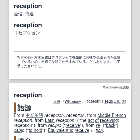
reception
受信
;
待遇
reception
リセプション
Weblio英和対訳辞書はプログラムで機械的に意味や英語表現を生成
しているため、不適切な項目が含まれていることもあります。ご了
承くださいませ。
Wiktionary英語版
reception
出典
:『
Wiktionary
』 (2026/05/11
16
:
20
UTC
版
)
語源
From
中期
英語
recepcion
,
reception
, from
Middle French
reception
, from
Latin
receptiōn-
(
“
the
act
of
receiving
;
reception
”
)
, from
recipiō
(
“
receive
”
)
, from
re
-
(
“
back
”
)
+
capi
ō
(
“
to hold
”
)
.
Equivalent to
receive
+‎
-
tion
.