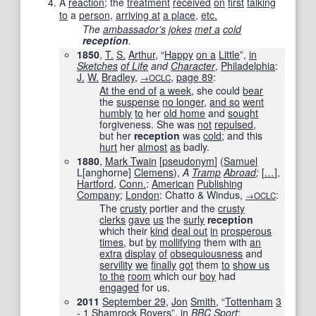
A
reaction
; the
treatment
received
on
first
talking
to
a
person
,
arriving at
a place
,
etc.
The
ambassador
's
jokes
met a
cold
reception
.
1850
,
T.
S.
Arthur
, “
Happy
on a
Little
”,
in
Sketches
of Life
and
Character
‎,
Philadelphia
:
J.
W.
Bradley
,
,
page
89
:
→OCLC
At the end of
a week
, she could
bear
the
suspense
no longer
,
and so
went
humbly
to
her
old home
and
sought
forgiveness. She was
not
repulsed
,
but her
reception
was
cold
; and this
hurt
her
almost
as
badly.
1880
,
Mark Twain
[
pseudonym
]
(
Samuel
L
[
anghorne
]
Clemens
),
A
Tramp
Abroad
;
[
…
]
,
Hartford
,
Conn.
:
American
Publishing
Company
;
London
: Chatto & Windus,
:
→OCLC
The
crusty
portier and the
crusty
clerks
gave
us
the
surly
reception
which their
kind
deal out
in
prosperous
times
, but
by
mollifying
them with
an
extra
display
of
obsequiousness
and
servility
we
finally
got
them
to
show us
to the
room
which our
boy
had
engaged
for us.
2011
September 29
,
Jon
Smith
, “
Tottenham
3
- 1
Shamrock
Rovers
”,
in
BBC
Sport
‎: