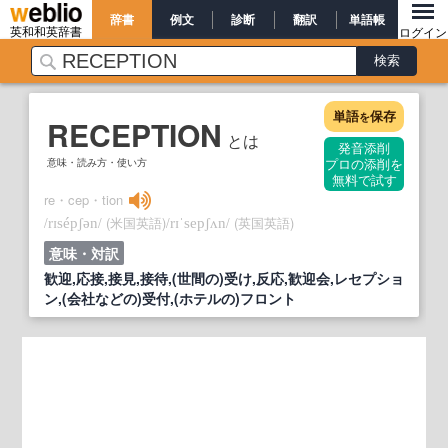
辞書
例文
診断
翻訳
単語帳
英和和英辞書
ログイン
単語
保存
を
RECEPTION
とは
発音添削
意味・読み方・使い方
プロの添削を
無料で試す
re・cep・tion
/
/
(米国英語)
/
/
(英国英語)
rɪsépʃən
rɪˈsepʃʌn
意味・対訳
歓迎,応接,接見,接待,(世間の)受け,反応,歓迎会,レセプショ
ン,(会社などの)受付,(ホテルの)フロント