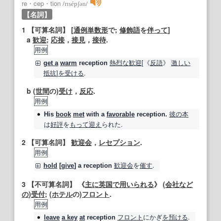
re・cep・tion
/
rɪsépʃən
/
【名詞】
1
【可算名詞】
[
通例
単数形
で;
修飾語
を
伴って
]
a
歓迎
;
応接
，
接見
，
接待
.
用例
熱烈な
歓迎
[《
反語
》
激しい
get a
warm
reception
抵抗
]
を受ける
.
b (
世間
の)
受け
，
反応
.
用例
彼の
本
His
book
met
with a
favorable
reception
.
は
好評
を
もって
迎え
られた.
2
【可算名詞】
歓迎会
，
レセプション
.
用例
歓迎会
を
催す
.
hold
[
give
] a
reception
3
【不可算名詞】
《
主に
英国
で用いられる
》 (
会社
など
の
)
受付
; (
ホテル
の)
フロント
.
用例
フロント
にかぎ
を預ける
.
leave
a key
at
reception