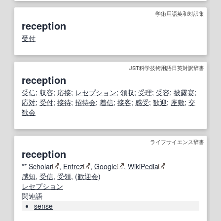
学術用語英和対訳集
reception
受付
JST科学技術用語日英対訳辞書
reception
受信
;
収容
;
応接
;
レセプション
;
領収
;
受理
;
受容
;
披露宴
;
応対
;
受付
;
接待
;
招待会
;
着信
;
接客
;
感受
;
歓迎
;
座敷
;
交
歓会
ライフサイエンス辞書
reception
**
Scholar
,
Entrez
,
Google
,
WikiPedia
感知
,
受信
,
受領
, (
歓迎会
)
レセプション
関連語
sense