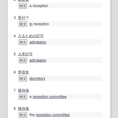
a reception
例文
3
受付
で
in
reception
例文
4
入る
ための
許可
admission
例文
5
入学許可
admission
例文
6
寄宿舎
dormitory
例文
7
接待係
a
reception committee
例文
8
接待係
the
reception committee
例文