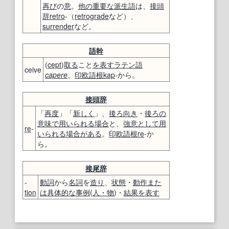
再び
の
意
。
他の
重要な
派生語
は、
接頭
辞
retro
-（
retrograde
など）、
surrender
など。
語幹
(
cept
)
取る
こと
を表す
ラテン語
ceive
capere
、
印欧語
根
kap
-から。
接頭辞
「
再度
」「
新しく
」、
後ろ向き
・
後ろの
意味で
用いられる
場合
と、
強意
として
用
re
-
いられる
場合がある
。
印欧語
根
re
-か
ら。
接尾辞
-
動詞
から
名詞
を
造り
、
状態
・
動作
また
tion
は
具体的な
事例
(
人・物
)・
結果
を表す