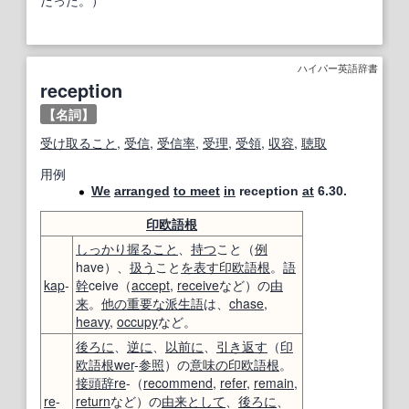
だった。）
ハイパー英語辞書
reception
【名詞】
受け取ること
,
受信
,
受信
率
,
受理
,
受領
,
収容
,
聴取
用例
We
arranged
to meet
in
reception
at
6.30.
印欧語
根
しっかり握ること
、
持つ
こと（
例
have）、
扱う
こと
を表す
印欧語
根
。
語
kap
-
幹
ceive（
accept
,
receive
など）の
由
来
。
他の
重要な
派生語
は、
chase
,
heavy
,
occupy
など。
後ろに
、
逆に
、
以前に
、
引き返す
（
印
欧語
根
wer
-
参照
）の
意味の
印欧語
根
。
接頭辞
re
-（
recommend
,
refer
,
remain
,
re
-
return
など）の
由来
として
、
後ろに
、