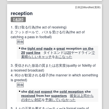
日本語WordNet(英和)
reception
【
名詞
】
1.
受け取る行為(the act of receiving)
2.
フットボールで、パスを受ける行為(the act of
catching a pass in football)
用例
the
tight end
made
a
great
reception
on the
タイトエンドは
20
ヤードライン
で
20
yard line
素晴らしい
キャッチ
を
おこなった
3.
受信された放送の質または忠実度(quality or fidelity of
a received broadcast)
4.
何かが歓迎される様子(the manner in which something
is greeted)
用例
she
did not
expect
the
cold reception
she
彼女は
上司
から
received
from her
superiors
の
冷たい
対応
を
予測
してい
なかった
5.
人々の正装を要するパーティー(a formal party of