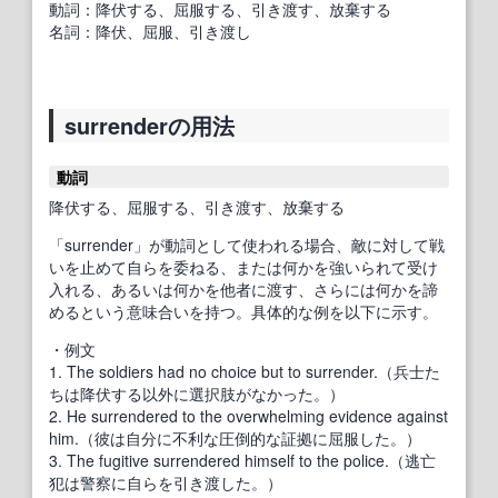
動詞：降伏する、屈服する、引き渡す、放棄する
名詞：降伏、屈服、引き渡し
surrenderの用法
動詞
降伏する、屈服する、引き渡す、放棄する
「surrender」が動詞として使われる場合、敵に対して戦
いを止めて自らを委ねる、または何かを強いられて受け
入れる、あるいは何かを他者に渡す、さらには何かを諦
めるという意味合いを持つ。具体的な例を以下に示す。
・例文
1. The soldiers had no choice but to surrender.（兵士た
ちは降伏する以外に選択肢がなかった。）
2. He surrendered to the overwhelming evidence against
him.（彼は自分に不利な圧倒的な証拠に屈服した。）
3. The fugitive surrendered himself to the police.（逃亡
犯は警察に自らを引き渡した。）