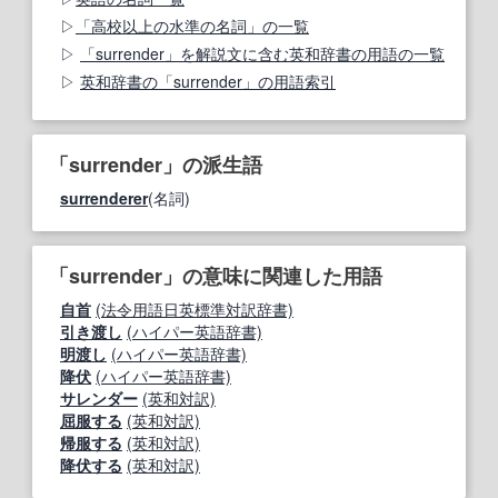
「高校以上の水準の名詞」の一覧
「surrender」を解説文に含む英和辞書の用語の一覧
英和辞書の「surrender」の用語索引
「surrender」の派生語
surrenderer
(名詞)
「surrender」の意味に関連した用語
自首
(法令用語日英標準対訳辞書)
引き渡し
(ハイパー英語辞書)
明渡し
(ハイパー英語辞書)
降伏
(ハイパー英語辞書)
サレンダー
(英和対訳)
屈服する
(英和対訳)
帰服する
(英和対訳)
降伏する
(英和対訳)