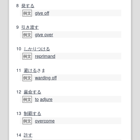
8
発する
give off
例文
9
引き渡す
give over
例文
10
しかりつける
reprimand
例文
11
避ける
さま
warding off
例文
12
厳命する
to
adjure
例文
13
制覇する
overcome
例文
14
許す