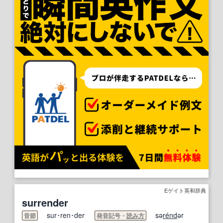
Eゲイト英和辞典
surrender
sur･ren･der
sə
re
nd
ər
音節
発音記号・
読み方