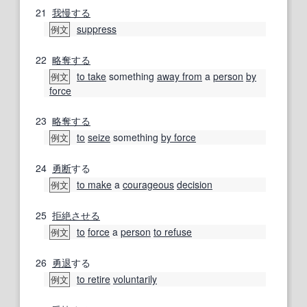
21
我慢する
suppress
例文
22
略奪する
to take
something
away from
a
person
by
例文
force
23
略奪する
to
seize
something
by force
例文
24
勇断
する
to make
a
courageous
decision
例文
25
拒絶
させる
to
force
a
person
to refuse
例文
26
勇退
する
to retire
voluntarily
例文