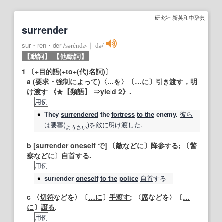
研究社 新英和中辞典
surrender
sur・ren・der
/
səréndɚ
｜
‐də
/
【動詞】
【他動詞】
1
〔+
目的語
(+
to
+(
代
)
名詞
)〕
a (
要求
・
強制
によって
)〈…を〉〔
…に
〕
引き渡す
，
明
け渡す
《★
【類語】
⇒
yield
2》.
用例
彼ら
They
surrendered
the
fortress
to the
enemy.
は
要塞
(
)を
敵
に
明け渡し
た.
よ
うさ
い
b [surrender
oneself
で] 〔
敵
などに〕
降参する
; 〔
警
察
などに〕
自首
する.
用例
自首
する.
surrender
oneself
to the
police
c 〈
切符
などを〉〔
…に
〕
手渡す
; 〈
席
などを〉〔
…
に
〕
譲る
.
用例