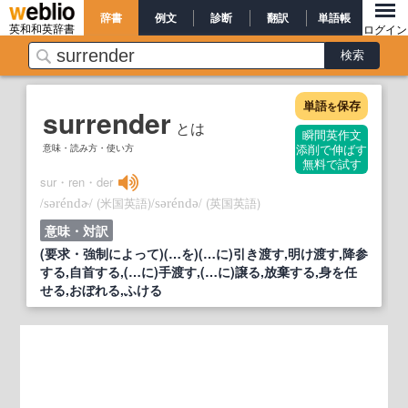
辞書
例文
診断
翻訳
単語帳
英和和英辞書
ログイン
単語
保存
を
surrender
とは
瞬間英作文
意味・読み方・使い方
添削で伸ばす
無料で試す
sur・ren・der
/
/
(米国英語)
/
/
(英国英語)
səréndɚ
səréndə
意味・対訳
(要求・強制によって)(…を)(…に)引き渡す,明け渡す,降参
する,自首する,(…に)手渡す,(…に)譲る,放棄する,身を任
せる,おぼれる,ふける