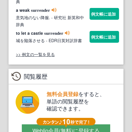
典
a weak
surrender
例文帳に追加
意気地のない降服.
- 研究社 新英和中
辞典
to let a castle
surrender
例文帳に追加
城を陥落させる
- EDR日英対訳辞書
>> 例文の一覧を見る
閲覧履歴
をすると、
無料会員登録
単語の閲覧履歴を
確認できます。
Weblio会員
(無料)
に登録する