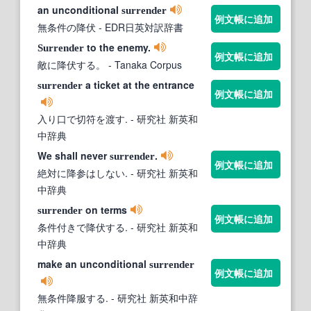
an unconditional
surrender
例文帳に追加
無条件の降伏
- EDR日英対訳辞書
to the enemy.
Surrender
例文帳に追加
敵に降伏する。
- Tanaka Corpus
a ticket at the entrance
surrender
例文帳に追加
入り口で切符を渡す.
- 研究社 新英和
中辞典
We shall never
.
surrender
例文帳に追加
絶対に降参はしない.
- 研究社 新英和
中辞典
on terms
surrender
例文帳に追加
条件付きで降伏する.
- 研究社 新英和
中辞典
make an unconditional
surrender
例文帳に追加
無条件降服する.
- 研究社 新英和中辞