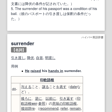
文書には降伏の条件が記されていた。）
5. The surrender of his passport was a condition of his
bail.（彼のパスポートの引き渡しは保釈の条件だっ
た。）
ハイパー英語辞書
surrender
【名詞】
引き渡し
,
降伏
,
自首
,
明渡し
用例
He
raised
his
hands in
surrender.
印欧語
根
与える
こと、
譲る
こと
を表す
（
date
な
dō-
ど）。
後ろに
、
逆に
、
以前に
、
引き返す
（
印
欧語
根
wer
-
参照
）の
意味の
印欧語
根
。
接頭辞
re
-（
recommend
,
refer
,
remain
,