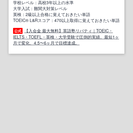
学校レベル：高校3年以上の水準
大学入試：難関大対策レベル
英検：2級以上合格に覚えておきたい単語
TOEIC® L&Rスコア：470以上取得に覚えておきたい単語
【入会金 最大無料】英語塾リバティ｜TOEIC・
公式
IELTS・TOEFL・英検・大学受験で圧倒的実績。最短1ヶ
月で変化、4.5〜6ヶ月で目標達成。