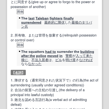
とに同意する(give up or agree to forgo to the power or
possession of another)
用例
The
last
Taleban
fighters
finally
最終的に
降伏
した
最後の
タリバ
surrendered
ン
兵
2.
所有物、または管理を放棄する(relinquish possession
or control over)
用例
The squatters
had to
surrender the
building
警察
が
入って
来た
after the
police
moved
in
後に
、
不法
入居者
は、
ビル
を
明け
渡
さ
なければ
なら
なかった
【
名詞
】
1.
降伏する（通常同意された状況下で）の行為(the act of
surrendering (usually under agreed conditions))
2.
合法の留置への主犯の引渡し(the delivery of a
principal into lawful custody)
3.
敗北を認める言語行為(a verbal act of admitting
defeat)