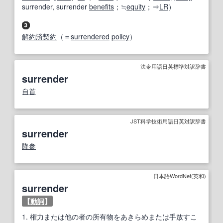
surrender, surrender
benefits
；≒
equity
；⇒
LR
）
解約
済
契約
（＝
surrendered
policy
）
法令用語日英標準対訳辞書
surrender
自首
JST科学技術用語日英対訳辞書
surrender
降参
日本語WordNet(英和)
surrender
【
動詞
】
1.
権力または他の者の所有物をあきらめまたは手放すこ