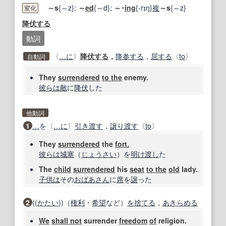
～s
{～z};
～
ed
{～d};
～･
ing
{-rɪŋ}
複
～s
{～z}
変化
降伏する
動詞
〈
…に
〉
降伏する
，
降参する
，
屈する
〈
to
〉
自動詞
They
surrendered
to the
enemy.
彼らは
敵
に
降伏
した
他動詞
1
…
を〈
…に
〉
引き渡す
，
譲り渡す
〈
to
〉
They
surrendered
the
fort.
彼らは
城塞
（
じょうさい
）を
明け渡し
た
The
child
surrendered
his
seat
to the
old
lady.
子供は
その
おばあさん
に
席
を
譲
った
2
((
かたい
))（
権利
・
希望
など）
を捨てる
，
あきらめる
We
shall not
surrender
freedom
of
religion.