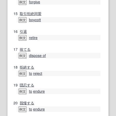
forgive
例文
15
取引拒絶
同盟
boycott
例文
16
引退
retire
例文
17
捨てる
dispose of
例文
18
拒絶する
to
reject
例文
19
隠忍する
to
endure
例文
20
我慢する
to
endure
例文