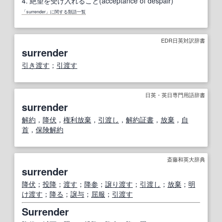
4.
絶望を受け入れること(acceptance of despair)
「surrender」に関する類語一覧
EDR日英対訳辞書
surrender
引き渡す
；
引渡す
日英・英日専門用語辞書
surrender
解約
，
降伏
，
権利放棄
，
引渡し
，
解約
証書
，
放棄
，
自
首
，
保険
解約
斎藤和英大辞典
surrender
降伏
；
投降
；
渡す
；
降参
；
譲り渡す
；
引渡し
；
放棄
；
明
け渡す
；
降る
；
譲与
；
屈服
；
引渡す
Surrender