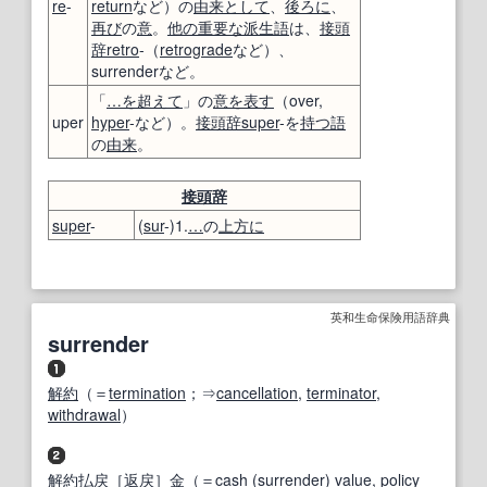
re
-
return
など）の
由来
として
、
後ろに
、
再び
の
意
。
他の
重要な
派生語
は、
接頭
辞
retro
-（
retrograde
など）、
surrenderなど。
「
…
を超えて
」の
意
を表す
（over,
uper
hyper
-など）。
接頭辞
super
-を
持つ
語
の
由来
。
接頭辞
super
-
(
sur
-)1.
…
の
上方に
英和生命保険用語辞典
surrender
解約
（＝
termination
；⇒
cancellation
,
terminator
,
withdrawal
）
解約
払戻
［
返戻
］
金
（＝
cash
(surrender)
value
,
policy