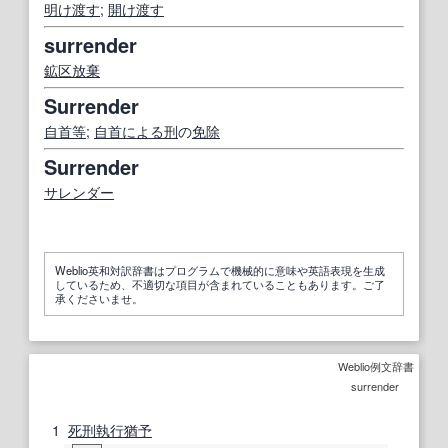
明け渡す
;
開け渡す
surrender
鉱区
放棄
Surrender
自首
等
;
自首
による
刑
の
免除
Surrender
サレンダー
Weblio英和対訳辞書はプログラムで機械的に意味や英語表現を生成
しているため、不適切な項目が含まれていることもあります。ご了
承くださいませ。
Weblio例文辞書
surrender
1
死刑執行
猶予