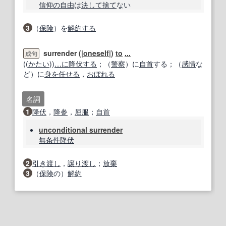
信仰の自由
は
決して
捨て
ない
3
（
保険
）を
解約する
surrender (|
oneself
|)
to
...
成句
((
かたい
))
…に
降伏する
；（
警察
）に
自首
する；（
感情
な
ど）に
身を任せる
，
おぼれる
名詞
1
降伏
，
降参
，
屈服
；
自首
unconditional surrender
無条件降伏
2
引き渡し
，
譲り渡し
；
放棄
3
（
保険
の）
解約