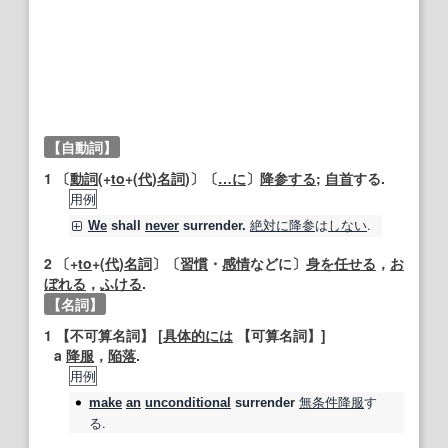
【自動詞】
1
〔
動詞
(+
to
+(
代
)
名詞
)〕〔
…に
〕
降参する
;
自首
する.
用例
絶対に
降参
は
しない
.
We
shall
never
surrender
.
2
〔+
to
+(
代
)
名詞
〕〔
習慣
・
感情
などに〕
身を任せる
，
お
ぼれる
，
ふける
.
【名詞】
1
【不可算名詞】
[
具体的には
【可算名詞】
]
a
降服
，
陥落
.
用例
無条件降服
す
make
an
unconditional
surrender
る.