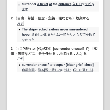
入り口
で
切符
を
surrender
a ticket
at
the
entrance
渡す
.
2
〈
自由
・
希望
・
信念
・
主義
・
職
などを〉
放棄する
.
用例
The
shipwrecked
sailors
never
surrendered
遭難
した
船員
たちは
一時
たりとも
希望
を
捨て
hope.
なかった
.
3
〔+
目的語
+
to
+(
代
)
名詞
〕[surrender
oneself
で] 〔
習
慣
・
感情
などに〕
身を任せる
，
おぼれる
，
ふける
.
用例
surrender
oneself
to
despair
[
bitter grief
,
sleep
]
自暴自棄
に
陥る
[
深い
悲しみ
に
沈む
,
眠りに落ちる
].