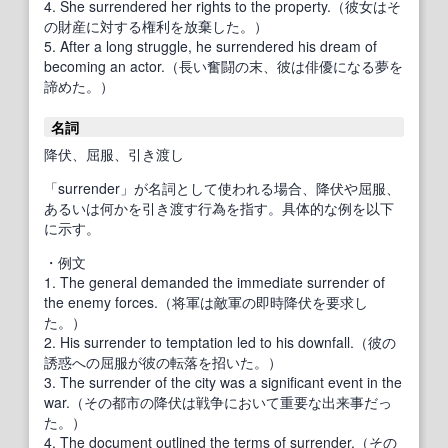
4. She surrendered her rights to the property.（彼女はそ
の財産に対する権利を放棄した。）
5. After a long struggle, he surrendered his dream of
becoming an actor.（長い奮闘の末、彼は俳優になる夢を
諦めた。）
名詞
降伏、屈服、引き渡し
「surrender」が名詞として使われる場合、降伏や屈服、
あるいは何かを引き渡す行為を指す。具体的な例を以下
に示す。
・例文
1. The general demanded the immediate surrender of
the enemy forces.（将軍は敵軍の即時降伏を要求し
た。）
2. His surrender to temptation led to his downfall.（彼の
誘惑への屈服が彼の転落を招いた。）
3. The surrender of the city was a significant event in the
war.（その都市の降伏は戦争において重要な出来事だっ
た。）
4. The document outlined the terms of surrender.（その