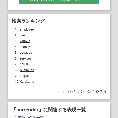
検索ランキング
1.
employee
2.
use
3.
various
4.
usually
5.
because
6.
services
7.
house
8.
Australian
9.
august
10.
Katakame
もっとランキングを見る
「surrender」に関連する表現一覧
英語の名詞一覧