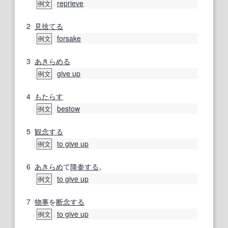
reprieve
例文
2
見捨てる
forsake
例文
3
あきらめる
give up
例文
4
もたらす
bestow
例文
5
観念する
to give up
例文
6
あきらめ
て
降参する
。
to give up
例文
7
物事
を
断念する
to give up
例文