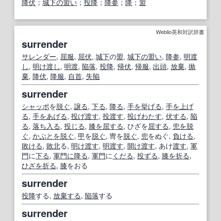
降伏
；
城下の盟い
；
投降
；
降参
；
降
；
盟
Weblio英和対訳辞書
surrender
サレンダー
,
屈服
,
屈伏
,
城下
の
盟
,
城下の盟い
,
降参
,
明渡
し
,
明け渡し
,
明渡
,
陥落
,
投降
,
帰伏
,
帰服
,
出頭
,
放棄
,
抛
棄
,
降伏
,
降服
,
自首
,
失陥
surrender
シャッポ
を
脱ぐ
,
譲る
,
下る
,
降る
,
手を挙げる
,
手を上げ
る
,
手をあげる
,
投げ
渡す
,
投
渡す
,
投げ
わたす
,
伏する
,
陥
る
,
落ち入る
,
投じる
,
膝を屈する
, ひざを
屈する
,
兜を脱
ぐ
,
かぶとを脱ぐ
,
甲
を
脱ぐ
, 冑を
脱ぐ
,
兜
をぬぐ,
負ける
,
敗ける
,
敗北
る,
明け渡す
,
明渡す
,
開け渡す
, あけ
渡す
,
軍
門
に
下る
,
軍門に降る
,
軍門
に
くだる
,
投ずる
,
膝を折る
,
ひざを折る
,
膝
をおる
surrender
投降
する,
放棄する
,
陥落
する
surrender