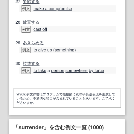
27
妥協する
make a compromise
例文
28
放棄する
cast off
例文
29
あきらめる
to give up
(something)
例文
30
拉致する
to take
a
person
somewhere
by force
例文
Weblio例文辞書はプログラムで機械的に意味や英語表現を生成して
いるため、不適切な項目が含まれていることもあります。ご了承く
ださいませ。
「surrender」を含む例文一覧 (1000)