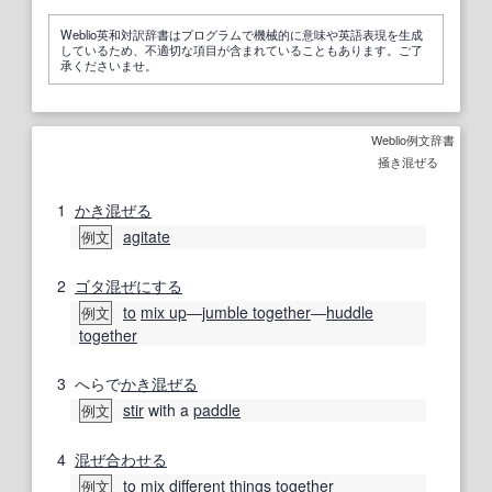
Weblio英和対訳辞書はプログラムで機械的に意味や英語表現を生成
しているため、不適切な項目が含まれていることもあります。ご了
承くださいませ。
Weblio例文辞書
掻き混ぜる
1
かき混ぜる
agitate
例文
2
ゴタ混ぜ
にする
to
mix up
―
jumble together
―
huddle
例文
together
3
へらで
かき混ぜる
stir
with a
paddle
例文
4
混ぜ合わせる
to
mix
different things
together
例文