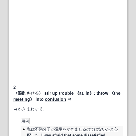
2
〈
混乱させる
〉
stir up
trouble
《
at
,
in
》;
throw
《the
meeting
》 into
confusion
⇒
→
かきまわす
3.
用例
私は
不満分子
が
議場
を
かきまぜる
のではないか
と
心
配した
.
I was
afraid
that some
dissatisfied