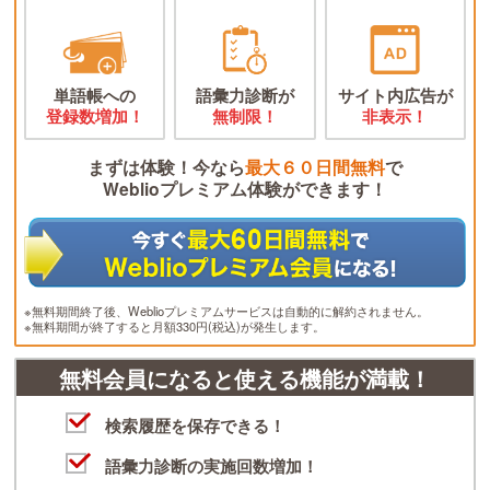
単語帳への
語彙力診断が
サイト内広告が
登録数増加！
無制限！
非表示！
まずは体験！今なら
最大６０日間無料
で
Weblioプレミアム体験ができます！
※無料期間終了後、Weblioプレミアムサービスは自動的に解約されません。
※無料期間が終了すると月額330円(税込)が発生します。
無料会員になると使える機能が満載！
検索履歴を保存できる！
語彙力診断の実施回数増加！