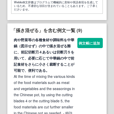
Weblio例文辞書はプログラムで機械的に意味や英語表現を生成して
いるため、不適切な項目が含まれていることもあります。ご了承く
ださいませ。
「掻き混ぜる」を含む例文一覧 (9)
肉や野菜等の各種食材や調味料を中華
例文帳に追加
鍋（図示せず）の中で
掻き混ぜる
際
に、前記切断刃４あるいは切断刃５を
用いて、必要に応じて中華鍋の中で前
記食材をさらに小さく裁断することが
可能で、便利である。
At the time of mixing the various kinds
of the food materials such as meat
and vegetables and the seasonings in
the Chinese pot, by using the cutting
blades 4 or the cutting blade 5, the
food materials are cut further smaller
in the Chinese pot as needed.
- 特許