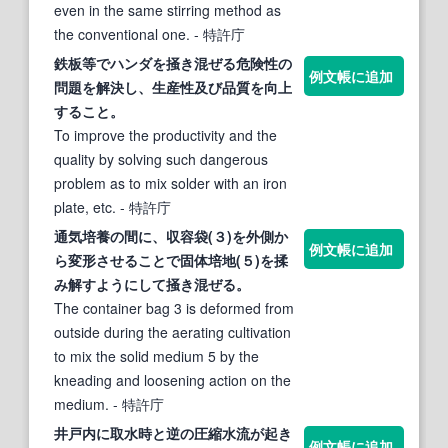
even in the same stirring method as
the conventional one.
- 特許庁
鉄板等でハンダを
掻き混ぜる
危険性の
例文帳に追加
問題を解決し、生産性及び品質を向上
すること。
To improve the productivity and the
quality by solving such dangerous
problem as to mix solder with an iron
plate, etc.
- 特許庁
通気培養の間に、収容袋(３)を外側か
例文帳に追加
ら変形させることで固体培地(５)を揉
み解すようにして
掻き混ぜる
。
The container bag 3 is deformed from
outside during the aerating cultivation
to mix the solid medium 5 by the
kneading and loosening action on the
medium.
- 特許庁
井戸内に取水時と逆の圧縮水流が起き
例文帳に追加