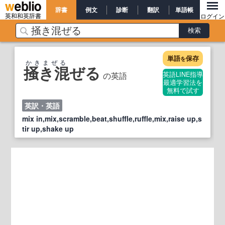
辞書
例文
診断
翻訳
単語帳
英和和英辞書
ログイン
単語
保存
を
かきまぜる
掻き混ぜる
の英語
英語LINE指導
最適学習法を
無料で試す
英訳・英語
mix in,mix,scramble,beat,shuffle,ruffle,mix,raise up,s
tir up,shake up