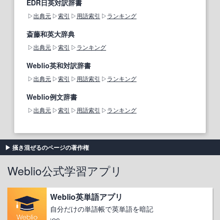
EDR日英対訳辞書
出典元
索引
用語索引
ランキング
斎藤和英大辞典
出典元
索引
ランキング
Weblio英和対訳辞書
出典元
索引
用語索引
ランキング
Weblio例文辞書
出典元
索引
用語索引
ランキング
掻き混ぜるのページの著作権
Weblio公式学習アプリ
Weblio英単語アプリ
自分だけの単語帳で英単語を暗記