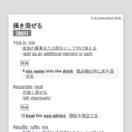
日本語WordNet(英和)
掻き混ぜる
【
動詞
】
1
mix in
,
mix
追加の
要素
または
部分
として
付け加える
(
add
as an
additional
element
or
part
)
用例
飲み物
の中に
水
を
混
mix
water
into the
drink
ぜる
2
scramble
,
beat
力強く
混ぜる
(
stir
vigorously
)
用例
卵白
を
泡立てる
beat
the
egg whites
3
shuffle
,
ruffle
,
mix