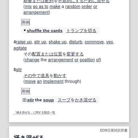
順番
または
配列
を
不規則に
するために
混ぜる
(
mix
so as to
make
a
random
order
or
arrangement
)
用例
トランプ
を切る
shuffle the cards
4
raise up
,
stir up
,
shake up
,
disturb
,
commove
,
vex
,
agitate
その
配置
または
位置
を
変更する
(
change
the
arrangement
or
position
of
)
5
stir
その中で
道具
を
動かす
(
move
an
implement
through)
用例
スープ
を
かき混ぜる
stir
the
soup
「掻き混ぜる」に関する類語一覧
EDR日英対訳辞書
掻き混ぜる