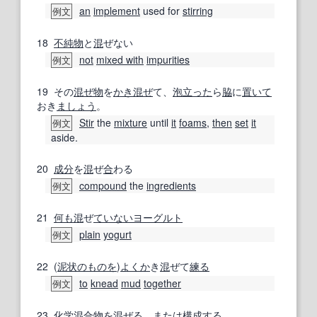
an
implement
used for
stirring
例文
18
不純物
と
混
ぜない
not
mixed with
impurities
例文
19
その
混ぜ物
を
かき混ぜ
て、
泡立った
ら
脇
に
置いて
おき
ましょう
。
Stir
the
mixture
until
it
foams
,
then
set
it
例文
aside.
20
成分
を
混
ぜ
合
わる
compound
the
ingredients
例文
21
何も
混
ぜ
ていない
ヨーグルト
plain
yogurt
例文
22
(
泥状の
ものを
)
よくか
き
混
ぜて
練る
to
knead
mud
together
例文
23
化学
混合物
を
混ぜる
、
または
構成する