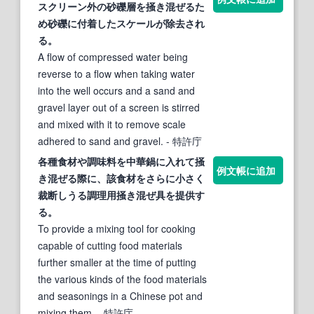
スクリーン外の砂礫層を
掻き混ぜる
た
め砂礫に付着したスケールが除去され
る。
A flow of compressed water being
reverse to a flow when taking water
into the well occurs and a sand and
gravel layer out of a screen is stirred
and mixed with it to remove scale
adhered to sand and gravel.
- 特許庁
各種食材や調味料を中華鍋に入れて
掻
例文帳に追加
き混ぜる
際に、該食材をさらに小さく
裁断しうる調理用掻き混ぜ具を提供す
る。
To provide a mixing tool for cooking
capable of cutting food materials
further smaller at the time of putting
the various kinds of the food materials
and seasonings in a Chinese pot and
mixing them.
- 特許庁