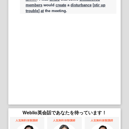
members
would
create
a
disturbance
[
stir up
trouble
]
at
the meeting.
Weblio英会話であなたを待っています！