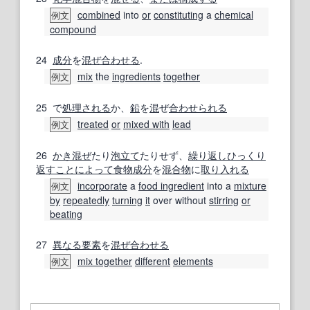
combined
into
or
constituting
a
chemical
例文
compound
24
成分
を
混ぜ合わせる
.
mix
the
ingredients
together
例文
25
で
処理される
か、
鉛
を
混
ぜ
合わせられる
treated
or
mixed with
lead
例文
26
かき混ぜ
たり
泡立て
たりせず、
繰り返し
ひっくり
返す
ことに
よって
食物
成分
を
混合物
に
取り入れる
incorporate
a
food ingredient
into a
mixture
例文
by
repeatedly
turning
it
over without
stirring
or
beating
27
異なる
要素
を
混ぜ合わせる
mix together
different
elements
例文