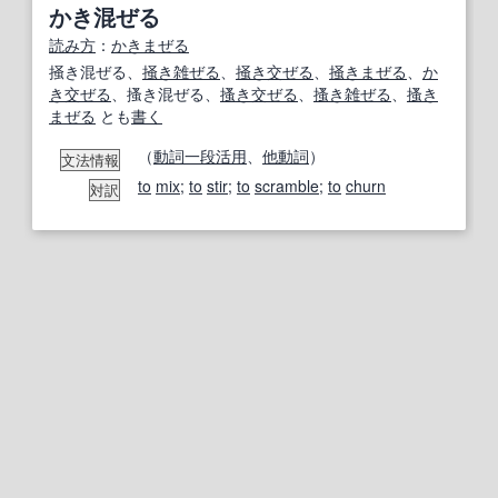
かき混ぜる
読み方
：
かきまぜる
掻き混ぜる、
掻き雑ぜる
、
掻き交ぜる
、
掻き
まぜる
、
か
き交ぜる
、搔き混ぜる、
搔き交ぜる
、
搔き雑ぜる
、
搔き
まぜる
とも
書く
（
動詞
一段活用
、
他動詞
）
文法情報
to
mix
;
to
stir
;
to
scramble
;
to
churn
対訳