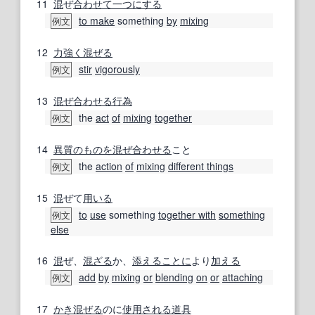
11
混
ぜ
合わせて
一つにする
to make
something
by
mixing
例文
12
力強く
混ぜる
stir
vigorously
例文
13
混ぜ合わせる
行為
the
act
of
mixing
together
例文
14
異質の
ものを
混ぜ合わせる
こと
the
action
of
mixing
different things
例文
15
混
ぜて
用いる
to
use
something
together with
something
例文
else
16
混
ぜ、
混ざる
か、
添える
ことに
より
加える
add
by
mixing
or
blending
on
or
attaching
例文
17
かき混ぜる
のに
使用される
道具