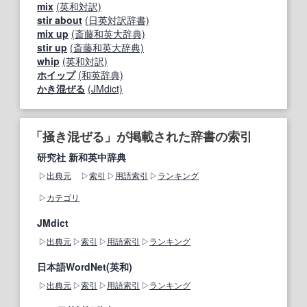
mix
(英和対訳)
stir about
(日英対訳辞書)
mix up
(斎藤和英大辞典)
stir up
(斎藤和英大辞典)
whip
(英和対訳)
ホイップ
(和英辞典)
かき混ぜる
(JMdict)
「掻き混ぜる」が掲載された辞書の索引
研究社 新和英中辞典
出典元
索引
用語索引
ランキング
カテゴリ
JMdict
出典元
索引
用語索引
ランキング
日本語WordNet(英和)
出典元
索引
用語索引
ランキング