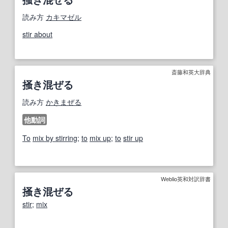
読み方
カキマゼル
stir about
斎藤和英大辞典
掻き混ぜる
読み方
かきまぜる
他動詞
To
mix by stirring
;
to
mix up
;
to
stir up
Weblio英和対訳辞書
掻き混ぜる
stir
;
mix