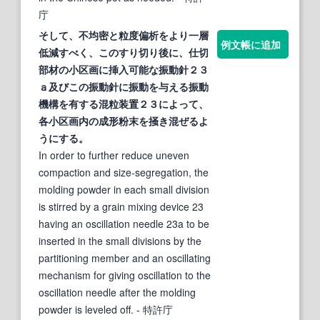
庁
そして、不均密と粒度偏析をより一層
例文帳に追加
低減すべく、このすり切り後に、仕切
部材の小区画に挿入可能な振動針２３
ａ及びこの振動針に振動を与える振動
機構を有する混粒装置２３によって、
各小区画内の成形粉末を
掻き混ぜる
よ
うにする。
In order to further reduce uneven
compaction and size-segregation, the
molding powder in each small division
is stirred by a grain mixing device 23
having an oscillation needle 23a to be
inserted in the small divisions by the
partitioning member and an oscillating
mechanism for giving oscillation to the
oscillation needle after the molding
powder is leveled off.
- 特許庁