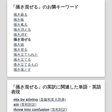
「掻き混ぜる」のお隣キーワード
掻き曇る
掻き板
掻き毟る
掻き消える
掻き消す
掻き混ぜる
掻き疵
掻き登る
掻き立てられた
掻き立てる
搔き立てるもの
掻き落とす
「掻き混ぜる」の英訳に関連した単語・英語
表現
mix by stirring
(斎藤和英大辞典)
stir
(英和対訳)
throw into confusion
(英和対訳)