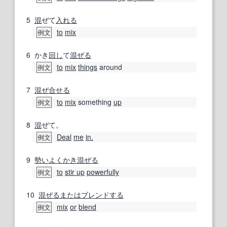
5
混
ぜて
入れる
to
mix
例文
6
かき
回し
て
混ぜる
to
mix
things
around
例文
7
混ぜ合せる
to
mix
something
up
例文
8
混
ぜて。
Deal
me
in.
例文
9
勢いよく
かき混ぜる
to
stir up
powerfully
例文
10
混ぜる
または
ブレンドする
mix
or
blend
例文