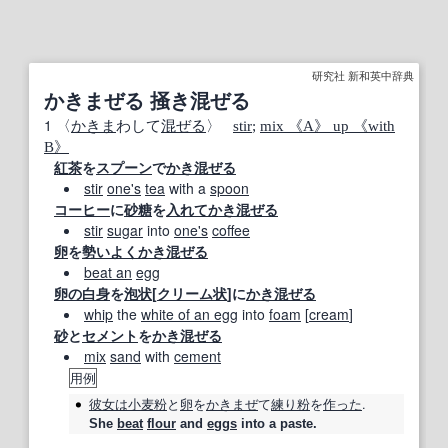
研究社 新和英中辞典
かきまぜる 掻き混ぜる
1
〈
かきま
わして
混ぜる
〉
stir
;
mix 《A》 up 《with
B》
紅茶
を
スプーン
で
かき混ぜる
stir
one's
tea
with a
spoon
コーヒー
に
砂糖
を
入れて
かき混ぜる
stir
sugar
into
one's
coffee
卵
を
勢いよく
かき混ぜる
beat an
egg
卵の白身
を
泡状
[
クリーム状
]に
かき混ぜる
whip
the
white of an egg
into
foam
[
cream
]
砂
と
セメント
を
かき混ぜる
mix
sand
with
cement
用例
彼女は
小麦粉
と
卵
を
かきまぜ
て
練り粉
を
作った
.
She
beat
flour
and
eggs
into a paste.