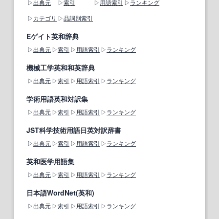
出典元
索引
用語索引
ランキング
カテゴリ
品詞別索引
Eゲイト英和辞典
出典元
索引
用語索引
ランキング
機械工学英和和英辞典
出典元
索引
用語索引
ランキング
学術用語英和対訳集
出典元
索引
用語索引
ランキング
JST科学技術用語日英対訳辞書
出典元
索引
用語索引
ランキング
英和医学用語集
出典元
索引
用語索引
ランキング
日本語WordNet(英和)
出典元
索引
用語索引
ランキング