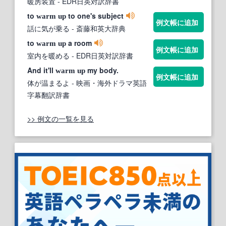
暖房装置
- EDR日英対訳辞書
to
to one's subject
warm
up
例文帳に追加
話に気が乗る
- 斎藤和英大辞典
to
a room
warm
up
例文帳に追加
室内を暖める
- EDR日英対訳辞書
And it'll
my body.
warm
up
例文帳に追加
体が温まるよ
- 映画・海外ドラマ英語
字幕翻訳辞書
>> 例文の一覧を見る