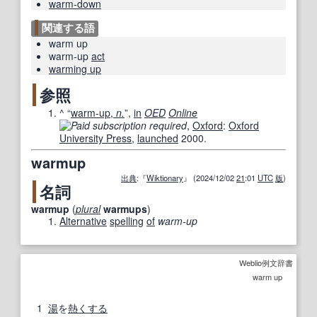
warm-down
関連する語
warm up
warm-up
act
warming up
参照
^
“
warm-up,
n.
”,
in
OED
Online
,
Oxford
:
Oxford
University Press
,
launched
2000.
warmup
出典
:『
Wiktionary
』 (2024/12/02
21
:01
UTC
版
)
名詞
warmup
(
plural
warmups
)
Alternative
spelling
of
warm-up
Weblio例文辞書
warm up
1
湯
を
熱くする