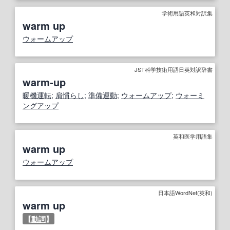
学術用語英和対訳集
warm up
ウォームアップ
JST科学技術用語日英対訳辞書
warm‐up
暖機運転
;
肩慣らし
;
準備運動
;
ウォームアップ
;
ウォーミ
ングアップ
英和医学用語集
warm up
ウォームアップ
日本語WordNet(英和)
warm up
【
動詞
】