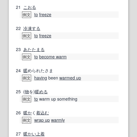
21
こおる
to
freeze
例文
22
冷凍する
to
freeze
例文
23
あたたまる
to
become warm
例文
24
暖
められたさま
having
been
warmed up
例文
25
(
物
を)
暖める
to
warm up something
例文
26
暖か
く
着込む
wrap up
warmly
例文
27
暖かい
上着