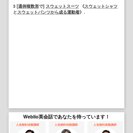
3
[
通例
複数形
で]
スウェットスーツ
《
スウェットシャツ
と
スウェットパンツ
から成る
運動着
》.
Weblio英会話であなたを待っています！