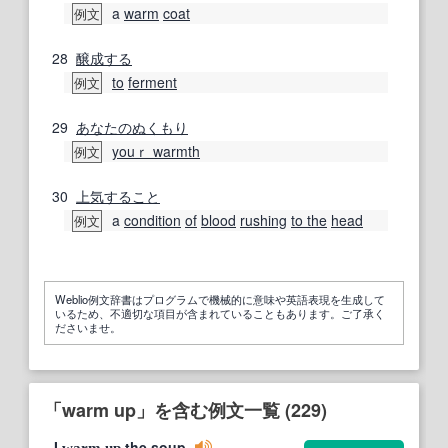
a
warm
coat
例文
28
醸成する
to
ferment
例文
29
あなたの
ぬくもり
youｒ warmth
例文
30
上気
すること
a
condition
of
blood
rushing
to the
head
例文
Weblio例文辞書はプログラムで機械的に意味や英語表現を生成して
いるため、不適切な項目が含まれていることもあります。ご了承く
ださいませ。
「warm up」を含む例文一覧 (229)
I
the soup.
warm
up