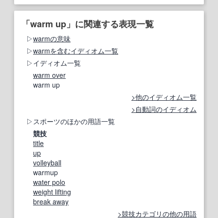
「warm up」に関連する表現一覧
warmの意味
warmを含むイディオム一覧
イディオム一覧
warm over
warm up
他のイディオム一覧
自動詞のイディオム
スポーツのほかの用語一覧
競技
title
up
volleyball
warmup
water polo
weight lifting
break away
競技カテゴリの他の用語