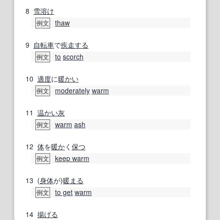
8
雪溶け
thaw
例文
9
自転車
で
疾走する
to
scorch
例文
10
適度
に
暖かい
moderately
warm
例文
11
温かい
灰
warm
ash
例文
12
体
を
暖か
く
保つ
keep warm
例文
13
(
身体
が)
暖まる
to get
warm
例文
14
揚げる