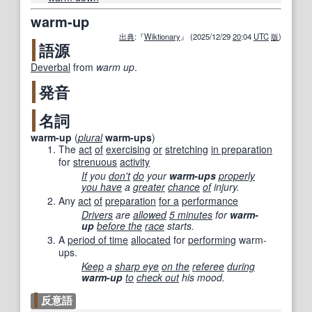
warm-up
出典
:『
Wiktionary
』 (2025/12/29
20
:04
UTC
版
)
語源
Deverbal
from
warm up
.
発音
名詞
warm-up
(
plural
warm-ups
)
The
act
of
exercising
or
stretching
in preparation
for
strenuous
activity
If
you
don't
do
your
warm-ups
properly
you have
a
greater
chance
of
injury.
Any
act
of
preparation
for a
performance
Drivers
are
allowed
5 minutes
for
warm-
up
before the
race
starts.
A
period of time
allocated
for
performing
warm-
ups.
Keep
a
sharp eye
on the
referee
during
warm-up
to
check out
his mood.
反意語