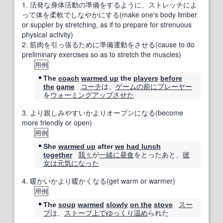
1.
活発な身体活動の準備をするように、ストレッチによ
って体を柔軟でしなやかにする(make one's body limber
or suppler by stretching, as if to prepare for strenuous
physical activity)
2.
筋肉を引っ張るために準備運動をさせる(cause to do
preliminary exercises so as to stretch the muscles)
用例
The
coach
warmed up
the
players
before
コーチ
は、
ゲーム
の前に
プレーヤー
the
game
を
ウォーミングアップ
させた
3.
より親しみやすいかよりオープンになる(become
more friendly or open)
用例
She
warmed up
after
we
had lunch
我々
が
一緒に
昼食
をとったあと、
彼
together
女は
元気になった
4.
暖かいかより暖かくなる(get warm or warmer)
用例
スー
The
soup
warmed
slowly
on the
stove
プ
は、
ストーブ
上で
ゆっくり
温め
られた