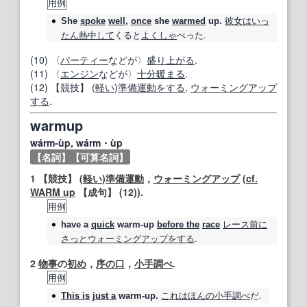
用例
彼女は
いっ
She
spoke
well
,
once
she
warmed
up.
たん
熱中して
くると
よくしゃ
べった.
(10) 〈
パーティー
などが〉
盛り上がる
.
(11) 〈
エンジン
などが〉
十分
暖まる
.
(12)
【競技】
(
軽い
)
準備運動
をする
,
ウォーミングアップ
する
.
warmup
wárm‐ùp, wárm・ùp
【名詞】
【可算名詞】
1
【
競技
】
(
軽い
)
準備運動
，
ウォーミングアップ
(
cf.
WARM up
【成句】
(12)).
用例
レース
前に
have a
quick
warm‐up
before the
race
さっと
ウォーミングアップ
をする
.
2
物事
の
初め
，
序の口
，
小手調べ
.
用例
これは
ほんの
小手調べ
だ.
This is
just a
warm‐up
.