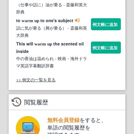
（仕事や話に）油が乗る
- 斎藤和英大
辞典
to
to one's subject
warm
up
例文帳に追加
話に気が乗る（興が乗る）
- 斎藤和英
大辞典
This will
the scented oil
warm
up
例文帳に追加
inside
中の香油は温められ
- 映画・海外ドラ
マ英語字幕翻訳辞書
>> 例文の一覧を見る
閲覧履歴
をすると、
無料会員登録
単語の閲覧履歴を