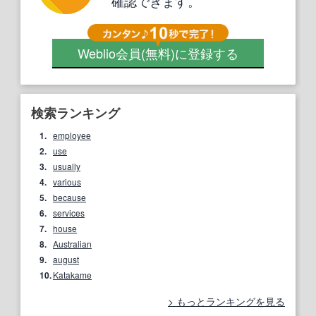
確認できます。
Weblio会員
(無料)
に登録する
検索ランキング
1.
employee
2.
use
3.
usually
4.
various
5.
because
6.
services
7.
house
8.
Australian
9.
august
10.
Katakame
もっとランキングを見る