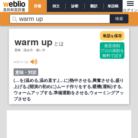
辞書
例文
診断
翻訳
単語帳
英和和英辞書
ログイン
単語
保存
を
warm up
とは
発音添削
意味・読み方・使い方
プロの添削を
無料で試す
wárm‐ùp
意味・対訳
(…を)温める,温め直す,(…に)熱中させる,興奮させる,盛り
上げる,(開演の初めに)ムード作りをする,暖機(運転)する,
ウォームアップする,準備運動をさせる,ウォーミングアッ
プさせる