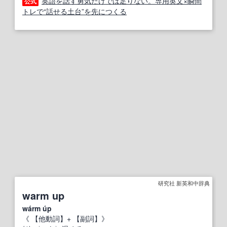
英語を話す勇気だけでは足りない。専用英文×瞬間
公式
トレで“話せる土台”を先につくる
研究社 新英和中辞典
warm up
wárm úp
《
【他動詞】
+
【副詞】
》