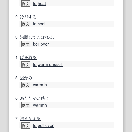
to
heat
例文
2
冷却する
to
cool
例文
3
沸騰
して
こぼれる
.
boil over
例文
4
暖を取る
to
warm oneself
例文
5
温かみ
warmth
例文
6
あたたかい
感じ
warmth
例文
7
沸き
かえる
to
boil over
例文