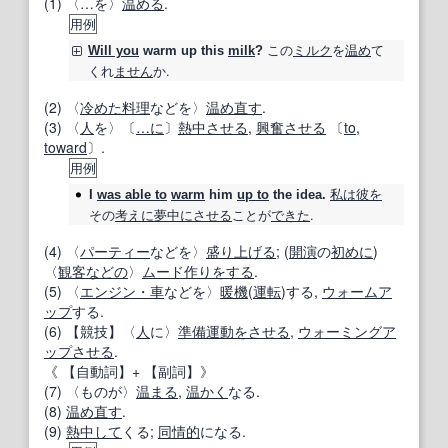
(1) 〈…を〉
温める
.
用例
この
ミルク
を
温め
て
Will you
warm up
this
milk
?
くれ
ません
か.
(2) 〈
冷めた
料理
などを〉
温め
直す
.
(3) 〈
人
を〉〔
…に
〕
熱中
させる
,
興奮させる
〔
to
,
toward
〕.
用例
私は
彼を
I
was able to
warm
him
up to
the idea.
その
考え
に夢中
にさせる
ことが
できた
.
(4) 〈
パーティー
などを〉
盛り上げる
; (
開演
の
初めに
)
〈
観客
などの
〉
ムード
作り
をする
.
(5) 〈
エンジン・車
などを〉
暖機
(
運転
)する,
ウォームア
ップ
する.
(6)
【
競技
】
〈
人
に〉
準備運動
をさせる
,
ウォーミングア
ップさせる
.
《
【自動詞】
+
【副詞】
》
(7) 〈ものが〉
温まる
,
温かく
なる.
(8)
温め
直す
.
(9)
熱中して
くる;
同情的
になる.