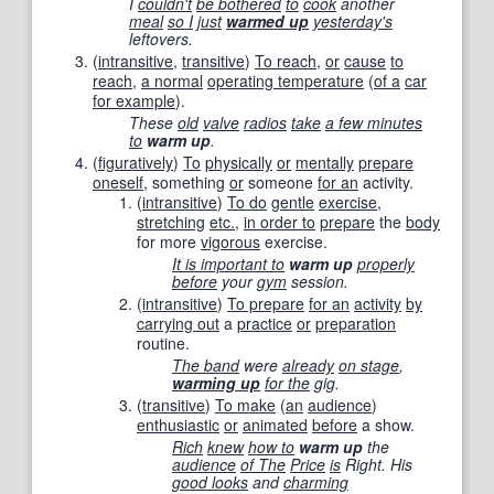
I
couldn't
be bothered
to
cook
another
meal
so I
just
warmed up
yesterday's
leftovers.
(
intransitive
,
transitive
)
To reach
,
or
cause
to
reach
,
a normal
operating temperature
(
of a
car
for example
).
These
old
valve
radios
take
a few minutes
to
warm up
.
(
figuratively
)
To
physically
or
mentally
prepare
oneself
, something
or
someone
for an
activity.
(
intransitive
)
To do
gentle
exercise
,
stretching
etc.
,
in order to
prepare
the
body
for more
vigorous
exercise.
It is important to
warm up
properly
before
your
gym
session.
(
intransitive
)
To prepare
for an
activity
by
carrying out
a
practice
or
preparation
routine.
The band
were
already
on stage
,
warming up
for the
gig.
(
transitive
)
To make
(
an
audience
)
enthusiastic
or
animated
before
a show.
Rich
knew
how to
warm up
the
audience
of The
Price
is
Right. His
good looks
and
charming