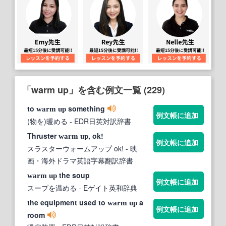
「warm up」を含む例文一覧 (229)
to
something
warm
up
例文帳に追加
(物を)暖める
- EDR日英対訳辞書
Thruster
, ok!
warm
up
例文帳に追加
スラスターウォームアップ ok!
- 映
画・海外ドラマ英語字幕翻訳辞書
the soup
warm
up
例文帳に追加
スープを温める
- Eゲイト英和辞典
the equipment used to
a
warm
up
例文帳に追加
room