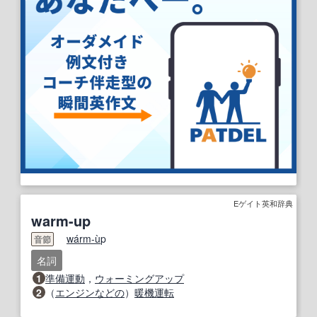
Eゲイト英和辞典
warm-up
wa
rm-u
̀p
音節
名詞
1
準備運動
，
ウォーミングアップ
2
（
エンジン
などの
）
暖機運転