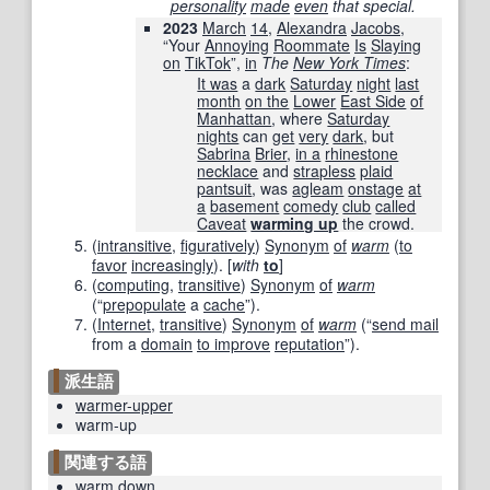
personality
made
even
that special.
2023
March
14
,
Alexandra
Jacobs
,
“Your
Annoying
Roommate
Is
Slaying
on
TikTok
”,
in
The
New York Times
‎:
It was
a
dark
Saturday
night
last
month
on the
Lower
East Side
of
Manhattan
, where
Saturday
nights
can
get
very
dark
, but
Sabrina
Brier
,
in a
rhinestone
necklace
and
strapless
plaid
pantsuit
, was
agleam
onstage
at
a
basement
comedy
club
called
Caveat
warming up
the crowd.
(
intransitive
,
figuratively
)
Synonym
of
warm
(
to
favor
increasingly
)
.
[
with
to
]
(
computing
,
transitive
)
Synonym
of
warm
(
“
prepopulate
a
cache
”
)
.
(
Internet
,
transitive
)
Synonym
of
warm
(
“
send mail
from a
domain
to improve
reputation
”
)
.
派生語
warmer-upper
warm-up
関連する語
warm down