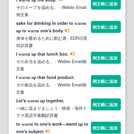
例文帳に追加
そのスープを温める。
- Weblio Email
例文集
sake for drinking in order to
warm
例文帳に追加
to
one's body
up
warm
身体を暖めるために飲む酒
- EDR日英
対訳辞書
I
that lunch box.
warm
up
例文帳に追加
その弁当を温める。
- Weblio Email例
文集
I
that food product.
warm
up
例文帳に追加
その食品を温める。
- Weblio Email例
文集
Let's
together.
warm
up
例文帳に追加
一緒に温まりましょう
- 映画・海外ド
ラマ英語字幕翻訳辞書
to
to one's work―warm
to
warm
up
例文帳に追加
one's subject