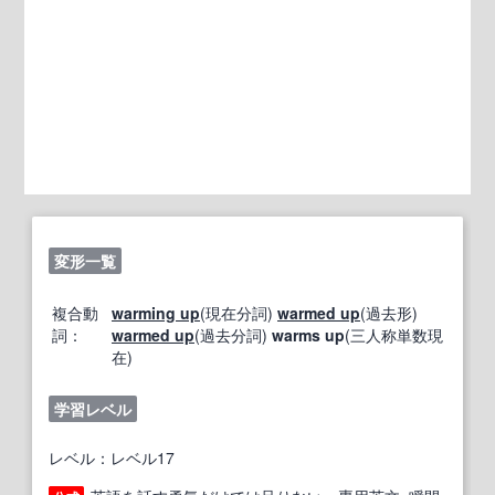
変形一覧
複合動
warming up
(現在分詞)
warmed up
(過去形)
詞：
warmed up
(過去分詞)
warms up
(三人称単数現
在)
学習レベル
レベル：レベル17