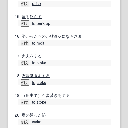
raise
例文
15
肩
を
怒らす
to
perk up
例文
16
堅
かった
ものが
粘液
状
になるさま
to
melt
例文
17
火夫
をする
to
stoke
例文
18
石炭焚き
をする
to
stoke
例文
19
（
船中
で）
石炭焚き
をする
to
stoke
例文
20
艦
の
通った跡
wake
例文