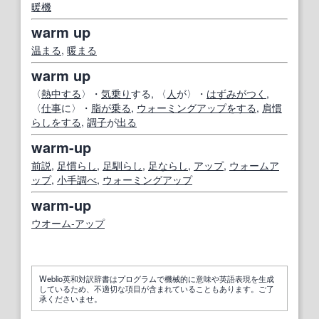
暖機
warm up
温まる
,
暖まる
warm up
〈
熱中する
〉・
気乗り
する, 〈
人
が〉・
はずみがつく
,
〈
仕事
に〉・
脂が乗る
,
ウォーミングアップ
をする
,
肩慣
らし
をする
,
調子
が
出る
warm-up
前説
,
足慣らし
,
足馴らし
,
足ならし
,
アップ
,
ウォームア
ップ
,
小手調べ
,
ウォーミングアップ
warm-up
ウオーム‐アップ
Weblio英和対訳辞書はプログラムで機械的に意味や英語表現を生成
しているため、不適切な項目が含まれていることもあります。ご了
承くださいませ。