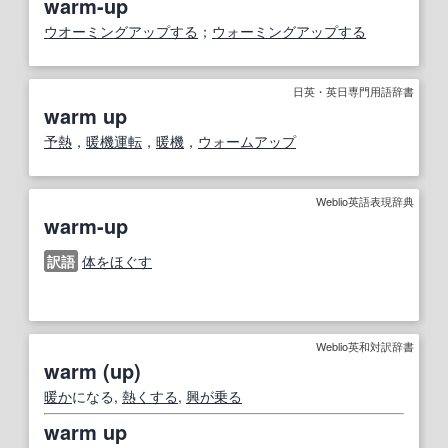
warm-up
ウオーミングアップする
；
ウォーミングアップする
日英・英日専門用語辞書
warm up
予熱
，
暖機運転
，
暖機
，
ウォームアップ
Weblio英語表現辞典
warm-up
訳語
体をほぐす
Weblio英和対訳辞書
warm (up)
暖か
になる,
熱くする
,
興が乗る
warm up