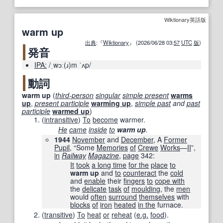
Wiktionary英語版
warm up
出典
:『
Wiktionary
』 (2026/06/28 03:
57
UTC
版
)
発音
IPA:
/ˌwɔː(ɹ)m ˈʌp/
動詞
warm up
(
third-person
singular
simple present
warms
up
,
present participle
warming up
,
simple past
and
past
participle
warmed up
)
(
intransitive
)
To
become
warmer.
He
came
inside
to
warm up
.
1944
November
and
December
, A
Former
Pupil
, “Some
Memories
of
Crewe
Works
—
II
”,
in
Railway
Magazine
,
page
342
:
It
took
a long time
for the
place
to
warm up
and
to
counteract
the
cold
and
enable
their
fingers
to
cope with
the
delicate
task
of
moulding
, the
men
would
often
surround
themselves
with
blocks
of
iron
heated
in the
furnace.
(
transitive
)
To
heat
or
reheat
(
e.g.
food
).