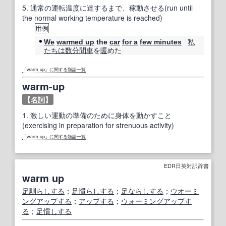
5.
通常の運転温度に達するまで、稼動させる(run until
the normal working temperature is reached)
用例
私
We
warmed up
the
car
for a
few minutes
たちは
数分
間
車
を
暖
めた
「warm up」に関する類語一覧
warm-up
【
名詞
】
1.
激しい運動の準備のために身体を動かすこと
(exercising in preparation for strenuous activity)
「warm-up」に関する類語一覧
EDR日英対訳辞書
warm up
足馴らしする
；
足慣らしする
；
足ならしする
；
ウオーミ
ングアップする
；
アップする
；
ウォーミングアップす
る
；
足慣しする