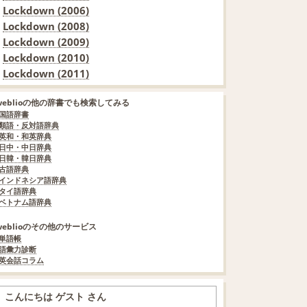
Lockdown (2006)
Lockdown (2008)
Lockdown (2009)
Lockdown (2010)
Lockdown (2011)
weblioの他の辞書でも検索してみる
国語辞書
類語・反対語辞典
英和・和英辞典
日中・中日辞典
日韓・韓日辞典
古語辞典
インドネシア語辞典
タイ語辞典
ベトナム語辞典
weblioのその他のサービス
単語帳
語彙力診断
英会話コラム
こんにちは ゲスト さん