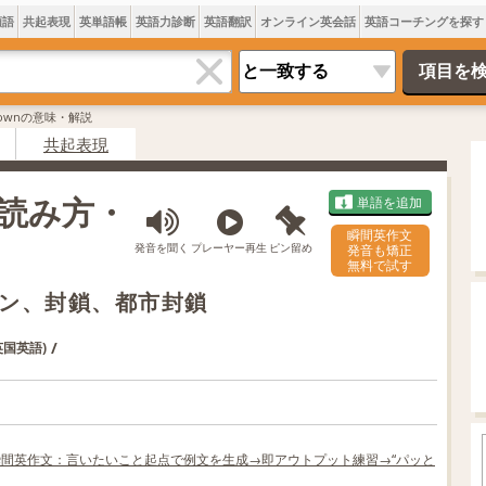
類語
共起表現
英単語帳
英語力診断
英語翻訳
オンライン英会話
英語コーチングを探す
kdownの意味・解説
共起表現
・読み方・
単語を追加
瞬間英作文
発音を聞く
プレーヤー再生
ピン留め
発音も矯正
無料で試す
ン、封鎖、都市封鎖
/
英国英語)
 瞬間英作文：言いたいこと起点で例文を生成→即アウトプット練習→“パッと