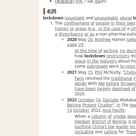
(
米国
発音
)
IPA:
/ˈlɑkˌ
da
ʊn/
名詞
lockdown
(
countable
and
uncountable
,
plural
l
The
confinement
of
people
in
their own
homes
or
areas
(
e.g.
,
in the case of
a
cit
a
disturbance
or as
a non-pharmaceuti
2020
May
20
,
Andrew
Haines
talk
page
29
:
At the time of
writing
,
no
deci
how
lockdown
restrictions
mi
place
in the
industry
about h
some
patronage
were
to retu
2021
May
15
,
Phil
McNulty, “
Chels
Fans
relished the
traditional
F
Abide
With
Me
before
throwi
have been
largely
deprived
of
2020.
2022
October
14
,
Daisuke
Wakaba
Beijing
Protest
Chatter
”,
in
The
Ne
14
October
2022
,
Asia Pacific
‎:
When a
column
of
smoke
app
Haidian
district
of
Beijing
,
it
d
bashing
China
’
s top
leader
by
including
one
calling
for “
fre