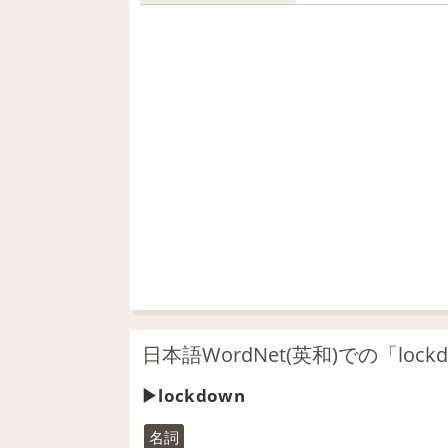
日本語WordNet(英和)での「loc
lockdown
名詞