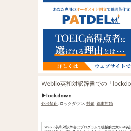
Weblio英和対訳辞書での「lock
lockdown
外出禁止
, ロックダウン,
封鎖
,
都市
封鎖
Weblio英和対訳辞書はプログラムで機械的に意味や