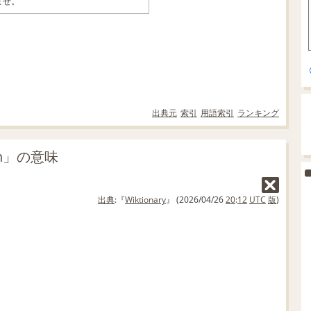
ませ。
出典元
索引
用語索引
ランキング
own」の意味
出典
:『
Wiktionary
』 (2026/04/26
20
:
12
UTC
版
)