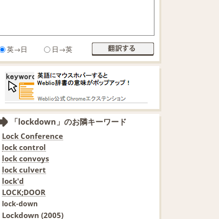
英→日
日→英
「lockdown」のお隣キーワード
Lock Conference
lock control
lock convoys
lock culvert
lock'd
LOCK;DOOR
lock-down
Lockdown (2005)