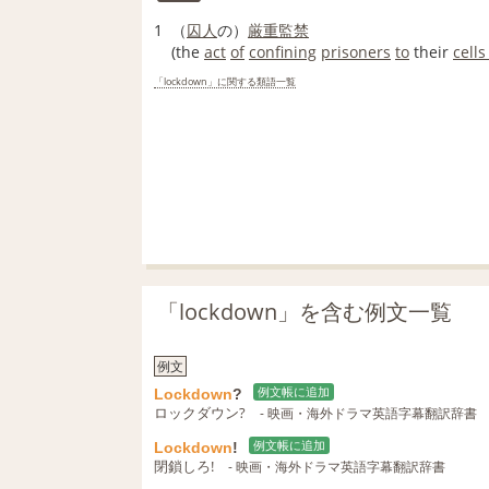
1
（
囚人
の）
厳重
監禁
(the
act
of
confining
prisoners
to
their
cells 
「lockdown」に関する類語一覧
「lockdown」を含む例文一覧
例文
Lockdown
?
例文帳に追加
ロックダウン?
- 映画・海外ドラマ英語字幕翻訳辞書
Lockdown
!
例文帳に追加
閉鎖しろ!
- 映画・海外ドラマ英語字幕翻訳辞書