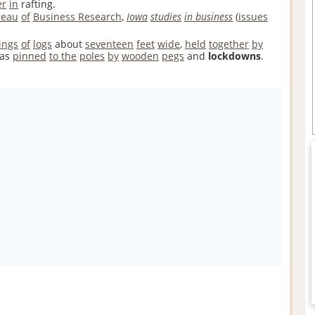
er
in
rafting.
reau
of
Business Research
,
Iowa
studies
in business
(
issues
ings
of
logs
about
seventeen
feet
wide
,
held
together
by
as
pinned
to the
poles
by
wooden
pegs
and
lockdowns
.