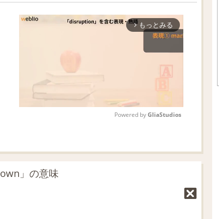
もっとみる
arrow_forward_ios
Powered by 
GliaStudios
M
u
t
kdown」の意味
e