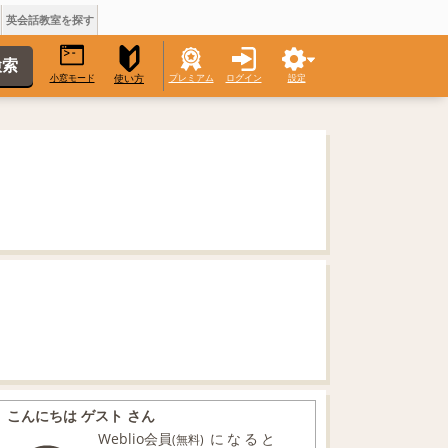
英会話教室を探す
小窓モード
プレミアム
ログイン
設定
使い方
こんにちは ゲスト さん
Weblio会員
になると
(無料)