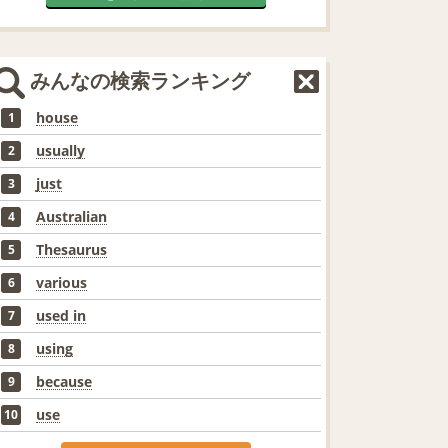
みんなの検索ランキング
house
1
usually
2
just
3
Australian
4
Thesaurus
5
various
6
used in
7
using
8
because
9
use
10