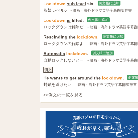
Lockdown
sub level
six.
例文帳に追加
監禁 レベル6
- 映画・海外ドラマ英語字幕翻訳辞書
Lockdown
is
lifted.
例文帳に追加
ロックダウンは解除だ
- 映画・海外ドラマ英語字幕
Rescinding
the
lockdown
.
例文帳に追加
ロックダウンの解除よ
- 映画・海外ドラマ英語字幕
Automatic
lockdown
.
例文帳に追加
自動ロックしないとー
- 映画・海外ドラマ英語字幕
例文
He
wants
to get
around the
lockdown
.
例文
封鎖を避けたい
- 映画・海外ドラマ英語字幕翻訳辞書
>>例文の一覧を見る