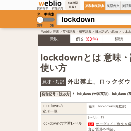
506万語
英和和英辞典
英語例文
英語
収録！
英和辞典・和英辞典
Weblio 辞書
>
英和辞典・和英辞典
>
日本語WordNet
>
loc
意味
例文
(63件)
類語
lockdownとは 意味
使い方
外出禁止、ロックダウ
意味・対訳
,
/
(米国英語)
(
発音記号・読み方
ˈlɑkˌdaʊn
ˈlɒkˌdaʊn
lockdownの
名詞：
lockdowns
(複数形)
変形一覧
レベル
：
19
lockdownの学習レベル
オーダメイド例文 ×
公式
出る”回路を構築。