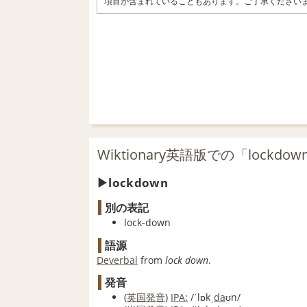
項目が含まれていることもあります。ご了承ください
Wiktionary英語版での「lockd
lockdown
別の表記
lock-down
語源
Deverbal
from
lock down
.
発音
(
英国
発音
)
IPA:
/ˈlɒkˌ
da
ʊn/