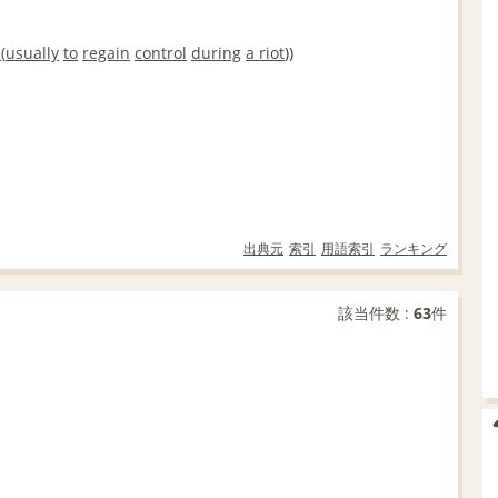
(
usually
to
regain
control
during
a riot
))
出典元
索引
用語索引
ランキング
該当件数 :
63
件