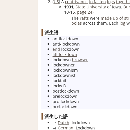
(
US
)
A
contrivance
to fasten
logs
togeth
1931
,
State
University
of
Iowa.
Bu
10-15,
page
24
)
The
rafts
were
made up
of
str
poles
across them. Each
log
w
派生語
antilockdown
anti-lockdown
end
lockdown
lift lockdown
lockdown
browser
lockdowner
lockdownism
lockdownist
locktail
locky D
postlockdown
prelockdown
pro-lockdown
prolockdown
派生した語
→
Dutch
:
lockdown
→
German
:
Lockdown