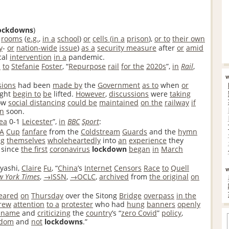
ockdowns
)
rooms
(
e.g.
,
in a
school
)
or
cells (
in a
prison
),
or to
their own
y
-
or
nation-wide
issue
)
as a
security measure
after
or
amid
cal
intervention
in a
pandemic.
s
to
Stefanie
Foster
, “
Repurpose
rail
for the
2020s
”,
in
Rail
,
sions
had been
made by
the
Government
as to
when
or
ght
begin to
be
lifted.
However
,
discussions
were
taking
ow
social distancing
could be
maintained
on the
railway
if
rn
soon.
ea
0-1
Leicester
”,
in
BBC
Sport
‎:
A
Cup
fanfare
from the
Coldstream
Guards
and the
hymn
ng
themselves
wholeheartedly
into
an
experience
they
since
the first
coronavirus
lockdown
began
in
March
yashi,
Claire
Fu
, “
China
’s
Internet
Censors
Race
to
Quell
w York Times
‎,
→ISSN
,
→OCLC
,
archived
from
the original
on
eared
on
Thursday
over the Sitong
Bridge
overpass
in the
rew
attention
to a
protester
who had
hung
banners
openly
 name
and
criticizing
the
country
’s “
zero Covid
”
policy
,
edom
and
not
lockdowns
.”