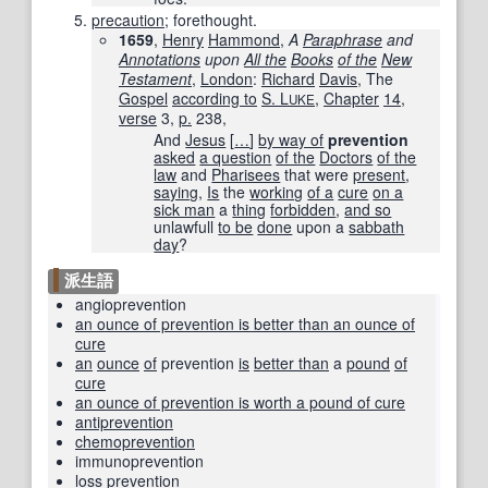
precaution
; forethought.
1659
,
Henry
Hammond
,
A
Paraphrase
and
Annotations
upon
All the
Books
of the
New
Testament
,
London
:
Richard
Davis
, The
Gospel
according to
S. L
,
Chapter
14
,
UKE
verse
3,
p.
238,
And
Jesus
[
…
]
by way of
prevention
asked
a question
of the
Doctors
of the
law
and
Pharisees
that were
present
,
saying
,
Is
the
working
of a
cure
on a
sick man
a
thing
forbidden
,
and so
unlawfull
to be
done
upon a
sabbath
day
?
派生語
angioprevention
an ounce of prevention is better than an ounce of
cure
an
ounce
of
prevention
is
better than
a
pound
of
cure
an ounce of prevention is worth a pound of cure
antiprevention
chemoprevention
immunoprevention
loss prevention