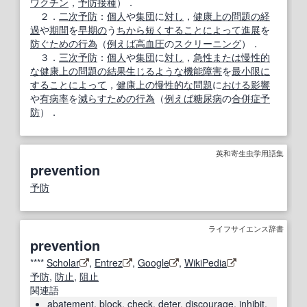
ワクチン
，
予防接種
）．
２．
二次予防
：
個人
や
集団
に
対し
，
健康
上の
問題の
経
過
や
期間
を
早期の
う
ちから
短くする
ことに
よって
進展
を
防ぐ
ための
行為
（
例えば
高血圧
の
スクリーニング
）．
３．
三次予防
：
個人
や
集団
に
対し
，
急性
または
慢性的
な
健康
上の
問題の
結果
生じる
ような
機能障害
を
最小限に
することによって
，
健康
上の
慢性的な
問題
に
おける
影響
や
有病率
を
減らす
ための
行為
（
例えば
糖尿病
の
合併症
予
防
）．
英和寄生虫学用語集
prevention
予防
ライフサイエンス辞書
prevention
****
Scholar
,
Entrez
,
Google
,
WikiPedia
予防
,
防止
,
阻止
関連語
abatement
,
block
,
check
,
deter
,
discourage
,
inhibit
,