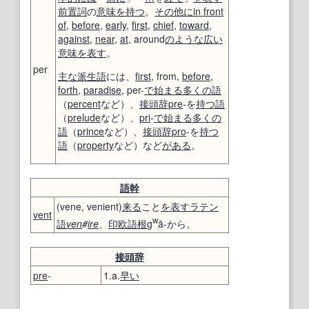
前置詞
の
意味を持つ
。
その他に
in front
of
,
before
,
early
,
first
,
chief
,
toward
,
against
,
near
,
at
, around
のような
広い
意味
を表す
。
per
主な
派生語
には、
first
, from,
before
,
forth
,
paradise
, per-
で始まる
多くの
語
（
percent
など）、
接頭辞
pre
-を
持つ
語
（
prelude
など）、
pri
-
で始まる
多くの
語
（
prince
など）、
接頭辞
pro
-を
持つ
語
（
property
など）など
がある
。
語幹
(vene, venient)
来る
こと
を表す
ラテン
vent
w
語
ven
#
ire
、
印欧語
根
g
ā-から。
接頭辞
pre
-
1.a.
早い