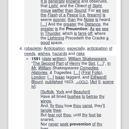
It is
generally
knowne
and obserued,
that
Light
, and the
Obiect
of
Sight
,
moue
swifter
than
Sound
; For
we
see
the
Flash
of a
Peece
[
i.e.
firearm
]
is
seene
sooner
,
than
the
Noise
is
heard.
[
…
]
And the
greater
the
Distance
, the
greater
is
the
Preuention
:
As
we
see
in
Thunder
, which
is
farre
off
; where
the
Lightning
Precedeth the Cracke
a
good
space.
(
obsolete
)
Anticipation
;
especially
,
anticipation
of
needs
,
wishes
,
hazards
and
risks
1591
(
date
written
),
William Shakespeare
,
“
The Second
Part
of
Henry
the
Sixt
,
[
…
]
”,
in
Mr.
William
Shakespeares
Comedies
,
Histories
, & Tragedies.
[
…
]
(
First
Folio
),
London
:
[
…
]
Isaac
Iaggard, and
Ed
[
ward
]
Blount
,
published
1623
,
,
[
Act
II
,
scene
→OCLC
iv
]
:
[
Suffolk
,
York
and
Beaufort
]
Have all limed
bushes
to
betray
thy
wings
,
And,
fly
thou
how
thou
canst
, they’
ll
tangle
thee
:
But
fear not
thou
, until
thy
foot
be
snared,
Nor
never
seek
prevention
of
thy
foes.