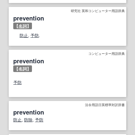
研究社 英和コンピューター用語辞典
prevention
【
名詞
】
防止
,
予防
.
コンピューター用語辞典
prevention
【名詞】
予防
法令用語日英標準対訳辞書
prevention
防止
,
防除
,
予防