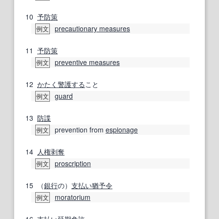
10
予防策
precautionary measures
例文
11
予防策
preventive measures
例文
12
かたく
警護する
こと
guard
例文
13
防諜
prevention from
espionage
例文
14
人権
剥奪
proscription
例文
15
（
銀行
の）
支払い猶予
令
moratorium
例文