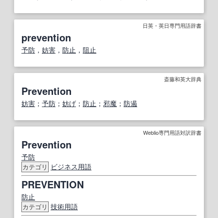
日英・英日専門用語辞書
prevention
予防
，
妨害
，
防止
，
阻止
斎藤和英大辞典
Prevention
妨害
；
予防
；
妨げ
；
防止
；
邪魔
；
防遏
Weblio専門用語対訳辞書
Prevention
予防
ビジネス用語
カテゴリ
PREVENTION
防止
技術用語
カテゴリ