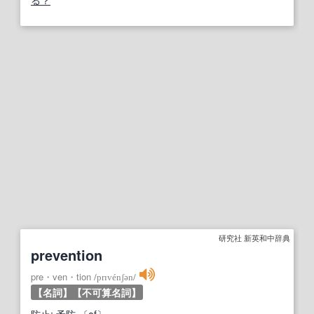
る？
研究社 新英和中辞典
prevention
pre・ven・tion
/
prɪvénʃən
/
【名詞】
【不可算名詞】