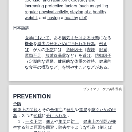
increasing
protective
factors
(
such as
getting
regular
physical activity
,
staying
at a
healthy
weight
, and
having
a
healthy
diet
).
日本語訳
医学
において
、ある
病気
または
ある状態
になる
機会
を
減少させる
ために
行われる
行為
。
例え
ば
、がんの
予防
には、
危険因子
（
喫煙
、
肥満
、
運動不足
、
放射線
暴露
など）を
避け
、
防御因子
（
定期的な
運動
、
健康的な
体重
の
維持
、
健康的
な
食事の
摂取
など）
を増やす
ことなど
がある
。
プライマリ・ケア英和辞典
PREVENTION
予防
健康
上の
問題
とその
合併症
の
発生
や
進展
を
防ぐ
ための
行
為
．３つの
範疇
に
分けられる
．
１．
一次予防
：
個人
や
集団
に
対し
，
健康
上の
問題が発
生する
前に
原因
を
回避
，
除去する
ような
行為
（
例えば
，