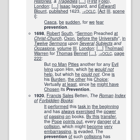
Histories
, &
Tragedies
[
…
]
(
First
Folio
),
London
:
[
…
]
Isaac
Iaggard, and
Ed
[
ward
]
Blount
,
published
1623
,
,
[
Act
III
,
scene
→OCLC
i
]
:
Casca
,
be
sudden
, for
we
fear
prevention
.
1698
,
Robert
South
, “
Sermon
Preached
at
Christ-Church
,
Oxon.
before the
University
”,
in
Twelve
Sermons
upon
Several
Subjects
and
Occasions
,
volume
III
,
London
:
[
…
]
Tho
[
mas
]
Warren
for
Thomas
Bennet
[
…
]
,
,
page
→OCLC
222
:
But
no Man
Pities
another for any
Evil
lying
upon Him, which
he
would not
help
, but which
he
could not
. One
is
his
Burden
,
the other
his
Choice
;
Vertually
at least
, since
he
might have
Chosen
its
Prevention
.
1920
,
Francis
Sales
Betten,
The
Roman
Index
of
Forbidden
Books
:
It
performed
this
task in
the beginning
and has
always
exercised
the
power
of
passing on
books.
By this
transfer
,
the
Pope
points out
, every
danger
of a
collision
, which might
become
very
embarrassing
,
is
evaded. The
prevention
of
such
collisions
has