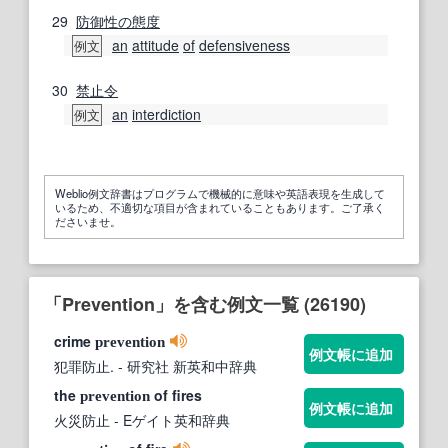
29
防御
性の
態度
an
attitude
of
defensiveness
例文
30
禁止令
an
interdiction
例文
Weblio例文辞書はプログラムで機械的に意味や英語表現を生成して
いるため、不適切な項目が含まれていることもあります。ご了承く
ださいませ。
「Prevention」を含む例文一覧 (26190)
crime
prevention
例文帳に追加
犯罪防止.
- 研究社 新英和中辞典
the
of fires
prevention
例文帳に追加
火災防止
- Eゲイト英和辞典