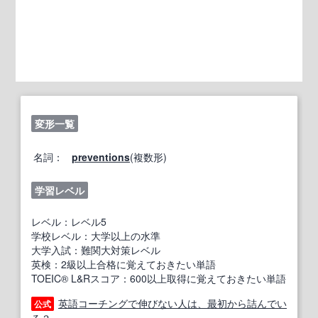
変形一覧
名詞：
preventions
(複数形)
学習レベル
レベル：レベル5
学校レベル：大学以上の水準
大学入試：難関大対策レベル
英検：2級以上合格に覚えておきたい単語
TOEIC® L&Rスコア：600以上取得に覚えておきたい単語
英語コーチングで伸びない人は、最初から詰んでい
公式