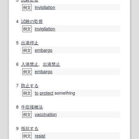
invigilation
例文
4
試験の
監督
invigilation
例文
5
出港停止
embargo
例文
6
入港
禁止
、
出港禁止
embargo
例文
7
防止する
to
protect
something
例文
8
牛痘
接種法
vaccination
例文
9
抵抗する
resist
例文