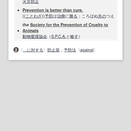
火災
防止
Prevention is better than cure.
((
ことわざ
))
予防
は
治療
に
勝る
；ころばぬ
先の
つえ
the
Society for the Prevention of Cruelty to
Animals
動物愛護協会
（
S.P.C.A.
と
略す
）
2
〈
…に対する
〉
防止策
，
予防法
〈
against
〉