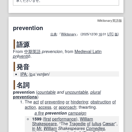
承くださいませ。
Wiktionary英語版
prevention
出典
:『
Wiktionary
』 (2025/12/30
16
:01
UTC
版
)
語源
From
中期
英語
prevencion
, from
Medieval Latin
pr
ē
venti
ō
.
発音
IPA:
/p
ɹɪˈvɛnʃən/
名詞
prevention
(
countable
and
uncountable
,
plural
preventions
)
The
act
of
preventing
or
hindering
;
obstruction
of
action
,
access
,
or
approach
; thwarting.
a fire
prevention
campaign
1599
(
first
performance
),
William
Shakespeare
, “The
Tragedie
of
Iulius
Cæsar
”,
in
Mr.
William
Shakespeares
Comedies
,