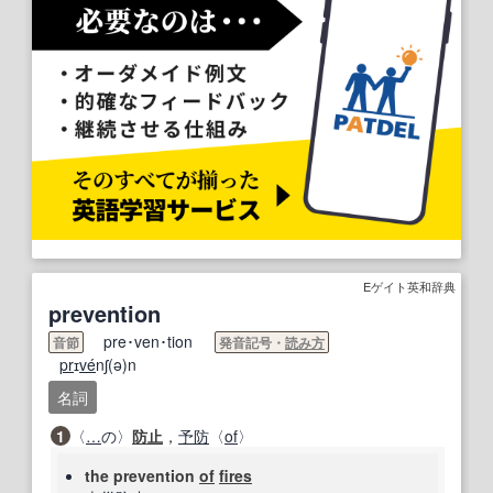
Eゲイト英和辞典
prevention
pre･ven･tion
音節
発音記号・
読み方
pr
ɪ
ve
́nʃ(ə)n
名詞
1
〈
…
の〉
防止
，
予防
〈
of
〉
the prevention
of
fires