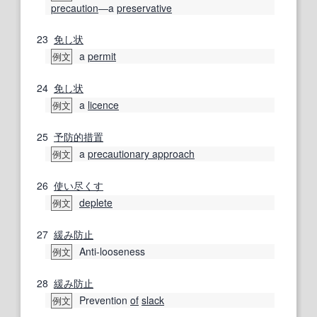
precaution
―a
preservative
23
免し
状
a
permit
例文
24
免し
状
a
licence
例文
25
予防的
措置
a
precautionary approach
例文
26
使い尽くす
deplete
例文
27
緩み
防止
Anti-looseness
例文
28
緩み
防止
Prevention
of
slack
例文