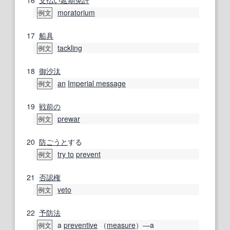
16
支払い
延期
免許
moratorium
例文
17
船具
tackling
例文
18
御沙汰
an
Imperial message
例文
19
戦前の
prewar
例文
20
防
ごうと
する
try to
prevent
例文
21
否認権
veto
例文
22
予防法
a
preventive
（
measure
）―a
例文