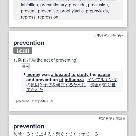
inhibition
,
precautionary
,
preclude
,
preclusion
,
prevent
,
preventive
,
prophylactic
,
prophylaxis
,
repress
,
repression
日本語WordNet(英和)
prevention
【
名詞
】
1.
防止行為(the act of preventing)
用例
money
was
allocated
to
study
the
cause
インフルエンザ
and prevention
of
influenza
の
原因
と
予防
を研究する
ために
、
資金
が
割り当
てられた
「prevention」に関する類語一覧
EDR日英対訳辞書
prevention
防除する
；
防止する
；
禦ぐ
；
防ぐ
；
予防する