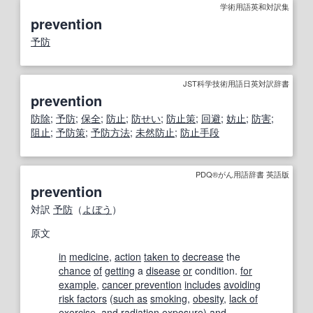
学術用語英和対訳集
prevention
予防
JST科学技術用語日英対訳辞書
prevention
防除
;
予防
;
保全
;
防止
;
防せい
;
防止策
;
回避
;
妨
止
;
防害
;
阻止
;
予防策
;
予防
方法
;
未然防止
;
防止
手段
PDQ®がん用語辞書 英語版
prevention
対訳
予防
（
よぼう
）
原文
in
medicine
,
action
taken to
decrease
the
chance
of
getting
a
disease
or
condition.
for
example
,
cancer prevention
includes
avoiding
risk factors
(
such as
smoking
,
obesity
,
lack of
exercise
, and
radiation exposure
) and