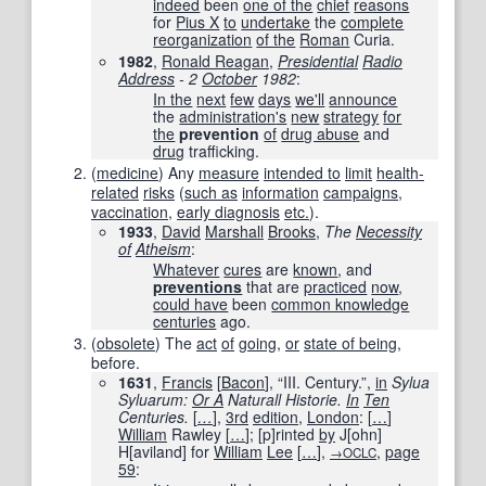
indeed
been
one of the
chief
reasons
for
Pius X
to
undertake
the
complete
reorganization
of the
Roman
Curia.
1982
,
Ronald Reagan
,
Presidential
Radio
Address
- 2
October
1982
:
In the
next
few
days
we'll
announce
the
administration
's
new
strategy
for
the
prevention
of
drug abuse
and
drug
trafficking.
(
medicine
)
Any
measure
intended to
limit
health-
related
risks
(
such as
information
campaigns
,
vaccination
,
early diagnosis
etc.
).
1933
,
David
Marshall
Brooks
,
The
Necessity
of
Atheism
:
Whatever
cures
are
known
, and
preventions
that are
practiced
now
,
could have
been
common knowledge
centuries
ago.
(
obsolete
)
The
act
of
going
,
or
state of being
,
before.
1631
,
Francis
[
Bacon
], “III. Century.”,
in
Sylua
Syluarum:
Or A
Naturall Historie.
In
Ten
Centuries.
[
…
]
,
3rd
edition
,
London
:
[
…
]
William
Rawley
[
…
]
;
[
p
]
rinted
by
J
[
ohn
]
H
[
aviland
]
for
William
Lee
[
…
]
,
,
page
→OCLC
59
: