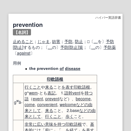
ハイパー英語辞書
prevention
【名詞】
止めること
；
じゃま
,
妨害
；
予防
,
防止
；□〔
…
を〕
予防
[
防止
]するもの；〔
…
の〕
予防
[
防止
]
策
；〔
…
の〕
予防薬
〔
against
〕
用例
the prevention
of
disease
印欧語
根
行くこと
や
来る
こと
を表す
印欧語
根
。
g^
wem
-とも
表記
。 1.
語幹
vent
を
持つ
語
（
event
,
prevent
など）、
become
,
w
g
ā-
come
,
convenient
,
welcome
などの
由
来
として
、
来る
こと。 2.base
などの
由
来
として
、
行くこと
、
歩く
こと。
非常に
広い
意味を持つ
印欧語
根
で、
基
本的には
「
前に
」「
…
を
経て
」
を表す