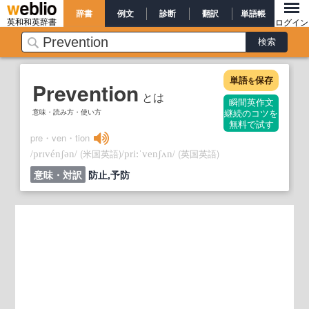
辞書
例文
診断
翻訳
単語帳
英和和英辞書
ログイン
単語
保存
を
Prevention
とは
瞬間英作文
意味・読み方・使い方
継続のコツを
無料で試す
pre・ven・tion
/
/
(米国英語)
/
/
(英国英語)
prɪvénʃən
pri:ˈvenʃʌn
意味・対訳
防止,予防