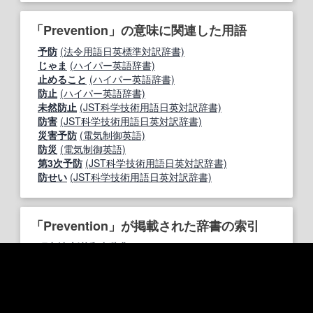
「Prevention」の意味に関連した用語
予防
(法令用語日英標準対訳辞書)
じゃま
(ハイパー英語辞書)
止めること
(ハイパー英語辞書)
防止
(ハイパー英語辞書)
未然防止
(JST科学技術用語日英対訳辞書)
防害
(JST科学技術用語日英対訳辞書)
災害予防
(電気制御英語)
防災
(電気制御英語)
第3次予防
(JST科学技術用語日英対訳辞書)
防せい
(JST科学技術用語日英対訳辞書)
「Prevention」が掲載された辞書の索引
研究社 新英和中辞典
出典元
索引
用語索引
ランキング
カテゴリ
品詞別索引