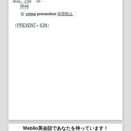
防止
;
予防
〔
of
〕.
用例
犯罪防止
.
crime
prevention
［
PREVENT
+‐
ION
］
Weblio英会話であなたを待っています！