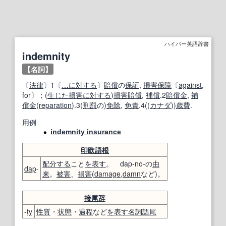
ハイパー英語辞書
indemnity
【名詞】
〔
法律
〕1〔
…に対する
〕
賠償
の
保証
,
損害保障
〔
against
,
for〕；(
生じた
損害
に対する
)
損害賠償
,
補償
.2
賠償金
,
補
償金
(
reparation
).3(
刑罰
の)
免除
,
免責
.4((
カナダ
))
歳費
.
用例
indemnity insurance
印欧語
根
配分する
こと
を表す
。 dap-no-の
由
dap
-
来
。
被害
、
損害
(
damage
,
damn
など)。
接尾辞
-
ty
性質
・
状態
・
過程
など
を表す
名詞
語尾