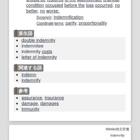
condition
occupied
before the
loss
occurred
,
no
better
,
no
worse.
indemnification
Synonym
:
parity
,
proportionality
Coordinate
terms
:
派生語
double indemnity
indemnitee
indemnity
costs
letter of indemnity
関連する語
indemn
indemnify
参考
assurance
,
insurance
damage
,
damages
immunity
Weblio例文辞書
indemnity