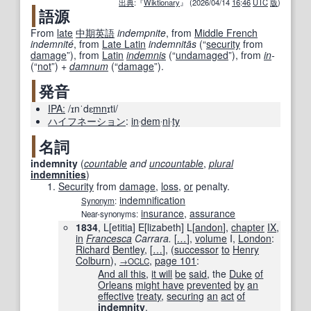
出典
:『
Wiktionary
』 (2026/04/14
16
:
46
UTC
版
)
語源
From
late
中期
英語
indempnite
, from
Middle French
indemnité
, from
Late Latin
indemnitās
(
“
security
from
damage
”
)
, from
Latin
indemnis
(
“
undamaged
”
)
, from
in
-
(
“
not
”
)
+
damnum
(
“
damage
”
)
.
発音
IPA:
/ɪnˈdɛ
mn
ɪti/
ハイフネーション
:
in
‧
dem
‧
ni
‧
ty
名詞
indemnity
(
countable
and
uncountable
,
plural
indemnities
)
Security
from
damage
,
loss
,
or
penalty.
indemnification
Synonym
:
insurance
,
assurance
Near-synonyms:
1834
, L[etitia] E[lizabeth] L[
andon
],
chapter
IX
,
in
Francesca
Carrara.
[
…
]
,
volume
I,
London
:
Richard
Bentley
,
[
…
]
, (
successor
to
Henry
Colburn
),
,
page
101
:
→OCLC
And all this
,
it will
be
said
, the
Duke
of
Orleans
might have
prevented
by
an
effective
treaty
,
securing
an
act
of
indemnity
.