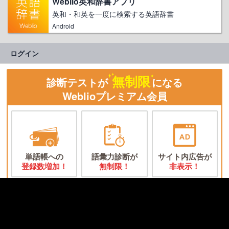
Weblio英和辞書アプリ
英和・和英を一度に検索する英語辞書
Android
ログイン
無制限
診断テストが
になる
Weblioプレミアム会員
単語帳への
語彙力診断が
サイト内広告が
登録数増加！
無制限！
非表示！
まずは体験！今なら
最大６０日間無料
で
Weblioプレミアム体験ができます！