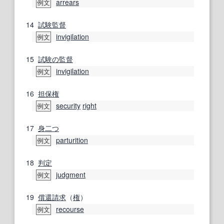
arrears
例文
14
試験監督
invigilation
例文
15
試験の
監督
invigilation
例文
16
担保権
security
right
例文
17
身二つ
parturition
例文
18
判定
judgment
例文
19
償還請求
（
権
）
recourse
例文