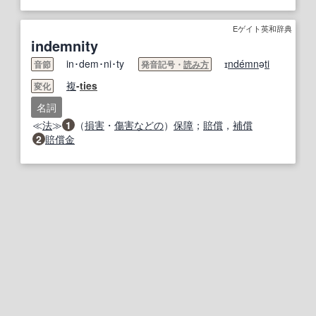
Eゲイト英和辞典
indemnity
in･dem･ni･ty
ɪ
nde
mn
ə
ti
音節
発音記号・
読み方
複
-
ties
変化
名詞
≪
法
≫
1
（
損害
・
傷害
などの
）
保障
；
賠償
，
補償
2
賠償金