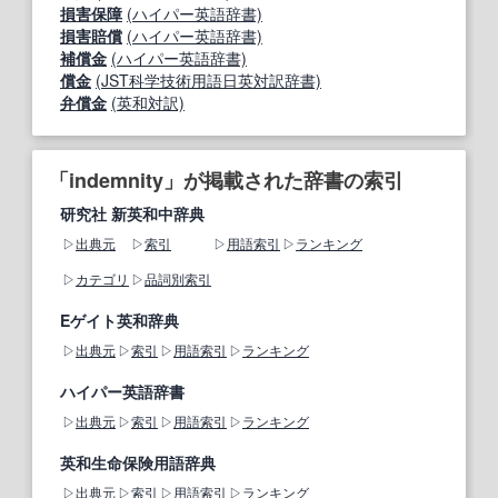
損害保障
(ハイパー英語辞書)
損害賠償
(ハイパー英語辞書)
補償金
(ハイパー英語辞書)
償金
(JST科学技術用語日英対訳辞書)
弁償金
(英和対訳)
「indemnity」が掲載された辞書の索引
研究社 新英和中辞典
出典元
索引
用語索引
ランキング
カテゴリ
品詞別索引
Eゲイト英和辞典
出典元
索引
用語索引
ランキング
ハイパー英語辞書
出典元
索引
用語索引
ランキング
英和生命保険用語辞典
出典元
索引
用語索引
ランキング