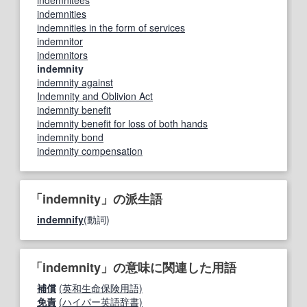
indemnitees
indemnities
indemnities in the form of services
indemnitor
indemnitors
indemnity
indemnity against
Indemnity and Oblivion Act
indemnity benefit
indemnity benefit for loss of both hands
indemnity bond
indemnity compensation
「indemnity」の派生語
indemnify
(動詞)
「indemnity」の意味に関連した用語
補償
(英和生命保険用語)
免責
(ハイパー英語辞書)