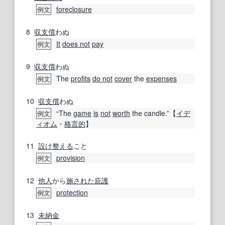
foreclosure
例文
8
収支
償
わぬ
It
does not
pay
例文
9
収支
償
わぬ
The
profits
do not
cover
the
expenses
例文
10
収支
償
わぬ
“The
game
is
not
worth
the candle.”【
イデ
例文
ィオム
・
格言
的
】
11
設け
整える
こと
provision
例文
12
他人
から
施
された
庇護
protection
例文
13
未納
金