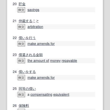
20
貯金
savings
例文
21
仲裁する
こと
arbitration
例文
22
償い
を行う
make amends for
例文
23
償還
される
金額
the amount of
money
repayable
例文
24
償いをする
make amends for
例文
25
同等の
償い
a
compensating
equivalent
例文
26
保険料