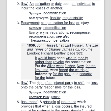
(
law
)
An
obligation
or
duty
upon
an
individual
to
incur
the
losses
of
another.
indemnification
Synonym
:
liability
,
responsibility
Near-synonyms:
Repayment
;
compensation for loss
or
injury.
indemnification
Synonym
:
reparations
,
recompense
,
Near-synonyms:
recompensation
;
see also
Thesaurus
:
compensation
1859
,
John
Russell
,
1st
Earl Russell
,
The Life
and
Times
of
Charles James Fox
,
volume
II
,
London
:
Richard
Bentley
,
page
363
:
It
would have
been
wise to
modify
rather than
revoke
the proclamation.
But the
Allies
went
further.
Now
,
for the
first time
, were
heard
the words
of
indemnity
for the
past
, and
security
for the
future.
(
law
)
The
right
of an
injured party
to shift
the
loss
onto the
party
responsible for
the loss.
indemnification
Synonym
:
justice
Coordinate term
:
(
insurance
)
A
principle
of
insurance
which
provides
that when a
loss
occurs
,
the insured
should be
restored
to the
approximate
financial