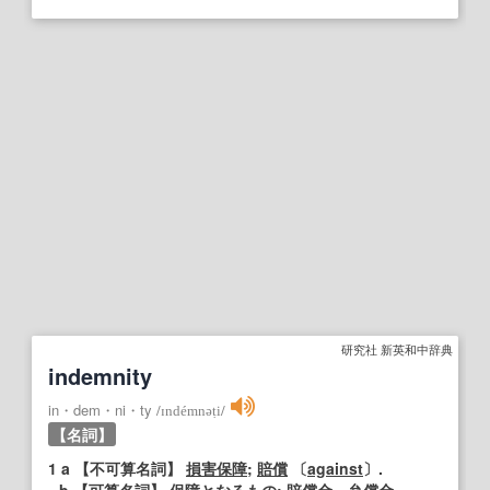
研究社 新英和中辞典
indemnity
in・dem・ni・ty
/
ɪndémnəṭi
/
【名詞】
1
a
【不可算名詞】
損害保障
;
賠償
〔
against
〕.