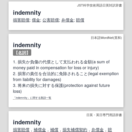
JST科学技術用語日英対訳辞書
indemnity
損害賠償
;
償金
;
公害
賠償
;
弁償金
;
賠償
日本語WordNet(英和)
indemnity
【
名詞
】
1.
損失か負傷の代償として支払われる金額(a sum of
money paid in compensation for loss or injury)
2.
損害の責任を合法的に免除されること(legal exemption
from liability for damages)
3.
将来の損失に対する保護(protection against future
loss)
「indemnity」に関する類語一覧
日英・英日専門用語辞書
indemnity
損害賠償
，
補償金
，
補償
，
損失補償
契約
，
弁償金
，
賠