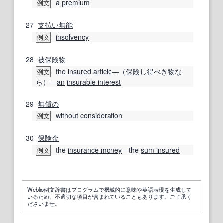
a
premium
例文
27
支払い
無能
insolvency
例文
28
被保険物
the insured
article
―（
保険
し
得
べき
物
な
例文
ら）―
an
insurable interest
29
無償の
without
consideration
例文
30
保険金
the
insurance money
―the
sum insured
例文
Weblio例文辞書はプログラムで機械的に意味や英語表現を生成して
いるため、不適切な項目が含まれていることもあります。ご了承く
ださいませ。