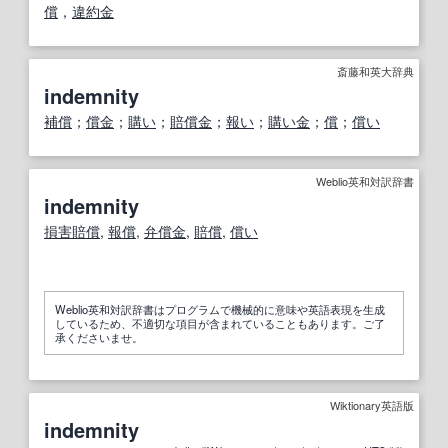
償
，
違約金
斎藤和英大辞典
indemnity
補償
；
償金
；
購い
；
賠償金
；
報い
；
購い金
；
償
；
償い
Weblio英和対訳辞書
indemnity
損害賠償
,
報償
,
弁償金
,
賠償
,
償い
Weblio英和対訳辞書はプログラムで機械的に意味や英語表現を生成
しているため、不適切な項目が含まれていることもあります。ご了
承くださいませ。
Wiktionary英語版
indemnity