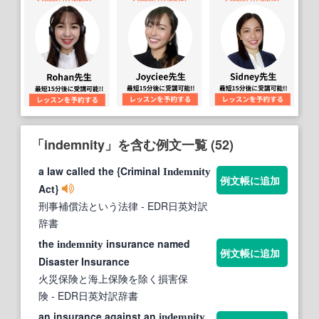
「indemnity」を含む例文一覧 (52)
a law called the {Criminal
Indemnity
例文帳に追加
Act}
刑事補償法という法律
- EDR日英対訳
辞書
the
insurance named
indemnity
例文帳に追加
Disaster Insurance
火災保険と海上保険を除く損害保
険
- EDR日英対訳辞書
an insurance against an
indemnity