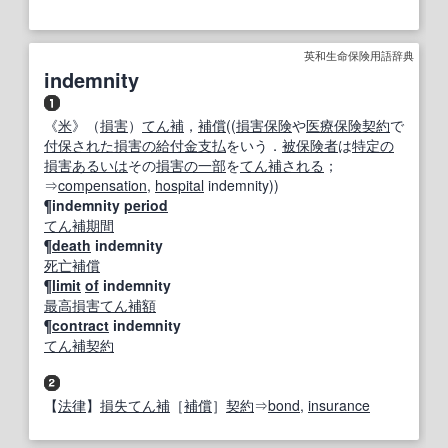
英和生命保険用語辞典
indemnity
《
米
》（
損害
）
てん補
，
補償
((
損害保険
や
医療保険
契約
で
付保
された
損害の
給付金
支払
をいう．
被保険者
は
特定の
損害
あるいは
その
損害の
一部
を
てん補
される
；
⇒
compensation
,
hospital
indemnity))
¶indemnity
period
てん補
期間
¶
death
indemnity
死亡
補償
¶
limit
of
indemnity
最高
損害
てん補
額
¶
contract
indemnity
てん補
契約
【
法律
】
損失
てん補
［
補償
］
契約
⇒
bond
,
insurance