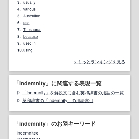
3.
usually
4.
various
5.
Australian
6.
use
7.
Thesaurus
8.
because
9.
used in
10.
using
もっとランキングを見る
「indemnity」に関連する表現一覧
「indemnity」を解説文に含む英和辞書の用語の一覧
英和辞書の「indemnity」の用語索引
「indemnity」のお隣キーワード
indemnitee