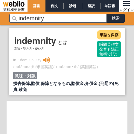
辞書
例文
診断
翻訳
単語帳
英和和英辞書
ログイン
単語
保存
を
indemnity
とは
瞬間英作文
意味・読み方・使い方
発音も矯正
無料で試す
in・dem・ni・ty
/
/
(米国英語)
/
/
(英国英語)
ɪndémnəṭi
ˌɪˈndemnʌti:
意味・対訳
損害保障,賠償,保障となるもの,賠償金,弁償金,(刑罰の)免
責,赦免