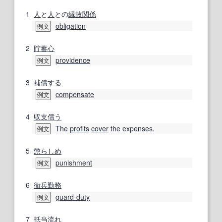
1
人
と
人
との
縁故
関係
obligation
例文
2
貯蓄心
providence
例文
3
補償する
compensate
例文
4
収支
償う
The
profits
cover
the expenses.
例文
5
懲らしめ
punishment
例文
6
衛兵
勤務
guard-duty
例文
7
抵当流れ