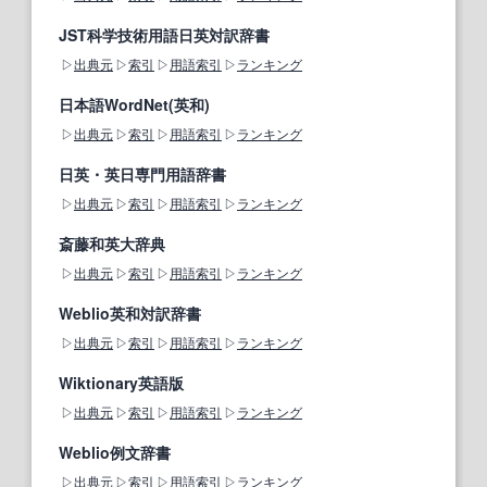
JST科学技術用語日英対訳辞書
出典元
索引
用語索引
ランキング
日本語WordNet(英和)
出典元
索引
用語索引
ランキング
日英・英日専門用語辞書
出典元
索引
用語索引
ランキング
斎藤和英大辞典
出典元
索引
用語索引
ランキング
Weblio英和対訳辞書
出典元
索引
用語索引
ランキング
Wiktionary英語版
出典元
索引
用語索引
ランキング
Weblio例文辞書
出典元
索引
用語索引
ランキング