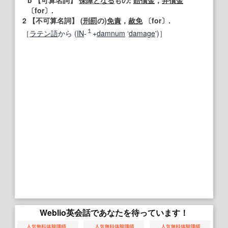
b
【可算名詞】
保障
となる
もの;
賠償金
，
弁償金
〔for〕.
2
【不可算名詞】
(
刑罰
の)
免責
，
赦免
〔for〕.
１
［
ラテン語
から (
IN
‐
+
damnum
‘
damage
')］
Weblio英会話であなたを待っています！