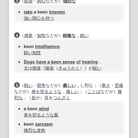
3
（
欲望
・
関心
などが）
強烈な
take
a keen
interest
強い
関心を持つ
4
（
感覚
・
知性
などが）
鋭敏な
，
鋭い
keen
intelligence
鋭い
知性
Dogs
have a keen sense
of
hearing
.
犬
は
聴覚
［
嗅覚
（
きゅうかく
）］が
鋭い
5
（
戦い
・
競争
などが）
厳しい
，
し烈な；（
寒さ
・
苦痛
などが）
身を切る
ような
，
激しい
；（
ことば
などが）
痛
烈な
；（
音
が）
耳
を
つんざく
a keen
wind
身を切る
ような
風
keen
sarcasm
痛烈な
皮肉