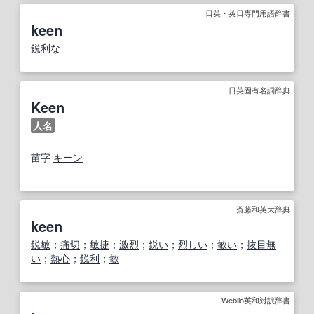
日英・英日専門用語辞書
keen
鋭利な
日英固有名詞辞典
Keen
人名
苗字
キーン
斎藤和英大辞典
keen
鋭敏
；
痛切
；
敏捷
；
激烈
；
鋭い
；
烈しい
；
敏い
；
抜目無
い
；
熱心
；
鋭利
；
敏
Weblio英和対訳辞書