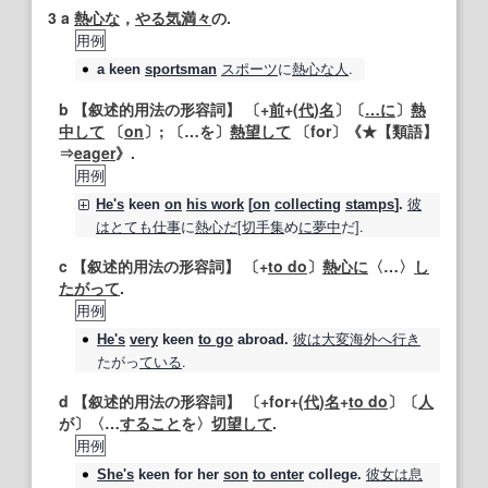
3
a
熱心な
，
やる気
満々
の.
用例
スポーツ
に
熱心な人
.
a
keen
sportsman
b
【叙述的用法の形容詞】
〔+
前
+(
代
)
名
〕〔
…に
〕
熱
中して
〔
on
〕; 〔…を〕
熱望して
〔for〕《★
【類語】
⇒
eager
》.
用例
彼
He's
keen
on
his work
[
on
collecting
stamps
].
は
とても
仕事
に
熱心だ
[
切手
集
め
に夢中
だ].
c
【叙述的用法の形容詞】
〔+
to do
〕
熱心に
〈…〉
し
たがって
.
用例
彼は
大変
海外へ
行き
He's
very
keen
to go
abroad.
たがっ
ている
.
d
【叙述的用法の形容詞】
〔+for+(
代
)
名
+
to do
〕〔
人
が〕〈…
すること
を〉
切望して
.
用例
彼女は
息
She's
keen
for her
son
to enter
college.