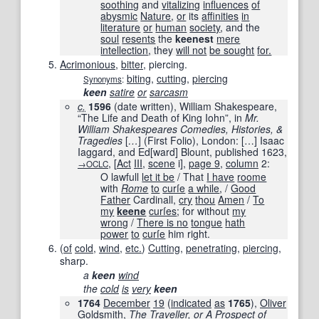
soothing
and
vitalizing
influences
of
abysmic
Nature
,
or
its
affinities
in
literature
or
human
society
, and the
soul
resents
the
keenest
mere
intellection
, they
will not
be sought
for.
Acrimonious
,
bitter
, piercing.
biting
,
cutting
,
piercing
Synonyms
:
keen
satire
or
sarcasm
c.
1596
(date written), William Shakespeare,
“The Life and Death of King Iohn”, in
Mr.
William Shakespeares Comedies, Histories, &
Tragedies
[
…
]
(First Folio), London:
[
…
]
Isaac
Iaggard, and Ed
[
ward
]
Blount, published
1623
,
,
[
Act
III
,
scene
i
]
,
page 9
,
column
2:
→OCLC
O lawfull
let it be
/ That
I have
roome
with
Rome
to
curſe
a while
, /
Good
Father
Cardinall,
cry
thou
Amen
/
To
my
keene
curſes
; for without
my
wrong
/
There is no
tongue
hath
power
to
curſe
him right.
(
of
cold
,
wind
,
etc.
)
Cutting
,
penetrating
,
piercing
,
sharp.
a
keen
wind
the
cold
is
very
keen
1764
December
19
(
indicated
as
1765
),
Oliver
Goldsmith
,
The
Traveller
,
or A
Prospect
of