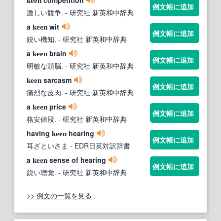
competition
keen
例文帳に追加
激しい競争.
- 研究社 新英和中辞典
a
wit
keen
例文帳に追加
鋭い機知.
- 研究社 新英和中辞典
a
brain
keen
例文帳に追加
明敏な頭脳.
- 研究社 新英和中辞典
sarcasm
keen
例文帳に追加
痛烈な皮肉.
- 研究社 新英和中辞典
a
price
keen
例文帳に追加
格安値段.
- 研究社 新英和中辞典
having
hearing
keen
例文帳に追加
耳ざといさま
- EDR日英対訳辞書
a
sense of hearing
keen
例文帳に追加
鋭い聴覚.
- 研究社 新英和中辞典
>> 例文の一覧を見る