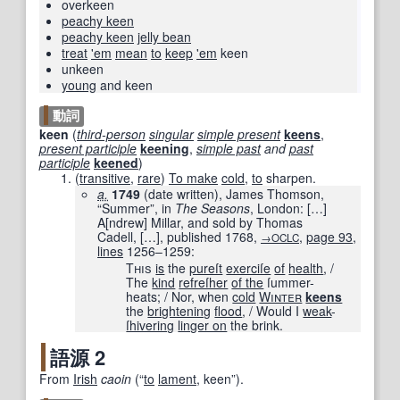
overkeen
peachy keen
peachy keen
jelly bean
treat
'em
mean
to
keep
'em
keen
unkeen
young
and keen
動詞
keen
(
third-person
singular
simple present
keens
,
present participle
keening
,
simple past
and
past
participle
keened
)
(
transitive
,
rare
)
To make
cold
,
to
sharpen.
a.
1749
(date written), James Thomson,
“Summer”, in
The Seasons
, London:
[
…
]
A
[
ndrew
]
Millar, and sold by Thomas
Cadell,
[
…
]
, published
1768
,
,
page
93
,
→OCLC
lines
1256–1259
:
This
is
the
pureſt
exerciſe
of
health
, /
The
kind
refreſher
of the
ſummer-
heats; / Nor, when
cold
Winter
keens
the
brightening
flood
, / Would I
weak
-
ſhivering
linger on
the brink.
語源 2
From
Irish
caoin
(
“
to
lament
, keen
”
)
.