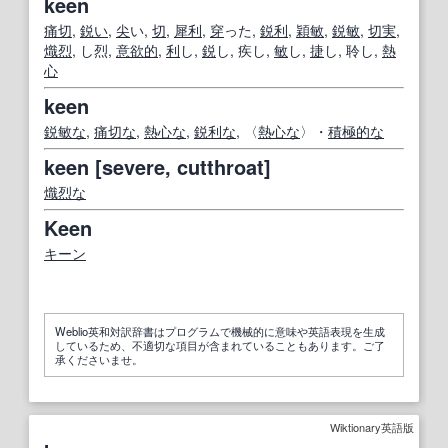
keen
痛切
,
鋭い
,
尖
い,
切
,
犀利
,
穿
った,
鋭利
,
穎敏
,
鋭敏
,
切実
,
熾烈
, し烈,
意欲的
,
利
し,
鋭
し, 疾し,
敏
し,
捷
し, 聆し,
熱
心
keen
鋭敏な
,
痛切な
,
熱心な
,
鋭利な
, 〈
熱心な
〉・
積極的な
keen [severe, cutthroat]
熾烈な
Keen
キーン
Weblio英和対訳辞書はプログラムで機械的に意味や英語表現を生成
しているため、不適切な項目が含まれていることもあります。ご了
承くださいませ。
Wiktionary英語版