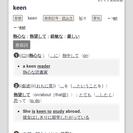
Eゲイト英和辞典
keen
keen
ki
́ːn
～･
er
;
音節
発音記号・
読み方
変化
～･
est
熱心な
；
熱望して
；
鋭敏な
；
厳しい
形容詞
1
((
口
))
熱心な
；
〈
…に
〉
熱中して
〈
on
〉
a keen
reader
熱心な
読書家
2
((
叙述
))((
おもに
英
))〈
…
を［
…
ということ
を］〉
熱望して
〈on/about［that
節
］〉；
とても
〈
…
したく
〉
思
って〈
to do
〉
She
is
keen to
study
abroad.
彼女は
しきりに
留学
したがっている