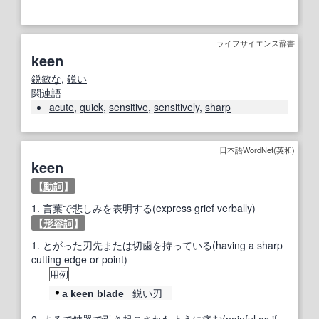
ライフサイエンス辞書
keen
鋭敏な
,
鋭い
関連語
acute
,
quick
,
sensitive
,
sensitively
,
sharp
日本語WordNet(英和)
keen
【
動詞
】
1.
言葉で悲しみを表明する(express grief verbally)
【
形容詞
】
1.
とがった刃先または切歯を持っている(having a sharp
cutting edge or point)
用例
鋭い刃
a
keen blade