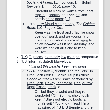
Society. A Poem.
[
…
]
,
London
:
[
…
]
J
[
ohn
]
Newbery
,
[
…
]
,
,
page
10
:
→OCLC
Chearful
at
morn
he
wakes
from
ſhort
repoſe
, /
Breaſts
the
keen
air
, and
carolls
as he
goes
;
[
…
]
1913
,
Lucy Maud Montgomery
,
The
Golden
Road
‎,
L.C.
Page
&
Co.
:
Keen
was the
frost
and
crisp
the
snow
over our
world
; and
we
young
fry
of
the King
households
were
all agog
to
enjoy life
—for was
it
not
Saturday
, and
were
we
not
left
all
alone
to
keep
house
?
(
UK
)
Of
prices
,
extremely
low
as to
be
competitive.
(
US
,
informal
,
dated
)
Marvelous
.
I
just
got
this
peachy
keen
new
dress.
1974
February
4, “
Bennie
and the
Jets
”,
in
Elton John
(
lyrics
),
Bernie
Taupin (
music
),
Goodbye
Yellow Brick Road
,
performed
by
Elton John
,
Davey
Johnstone
,
Dee
Murray
,
Nigel
Olsson
,
track
3:
Oh
, but
they're
weird
and
they're
wonderful
/
Oh
,
Bennie
,
she's
really
keen
/
She's
got
electric
boots
, a
mohair
suit
/
You know
I
read
it
in a
magazine
,
oh
/ B-B-B-Bennie and the