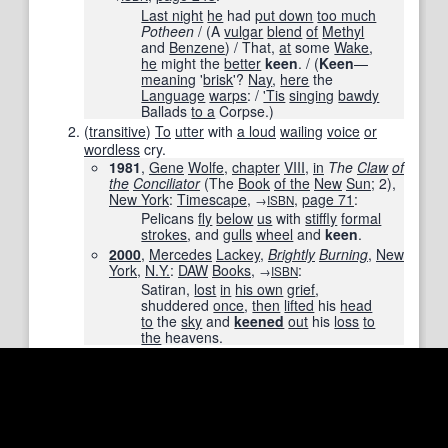
Last night
he
had
put down
too much
Potheen
/ (A
vulgar
blend
of
Methyl
and
Benzene
) / That,
at
some
Wake
,
he
might the
better
keen
. / (
Keen
—
meaning
'
brisk
'?
Nay
,
here
the
Language
warps
: /
'Tis
singing
bawdy
Ballads
to a
Corpse.)
(
transitive
)
To
utter
with
a loud
wailing
voice
or
wordless
cry.
1981
,
Gene
Wolfe
,
chapter
VIII
,
in
The
Claw
of
the
Conciliator
(The
Book
of the
New
Sun
; 2),
New York
:
Timescape
,
,
page
71
:
→
ISBN
Pelicans
fly
below
us
with
stiffly
formal
strokes
, and
gulls
wheel
and
keen
.
2000
,
Mercedes
Lackey
,
Brightly
Burning
,
New
York
,
N.Y.
:
DAW
Books
,
:
→
ISBN
Satiran,
lost
in
his own
grief
,
shuddered
once
,
then
lifted
his
head
to
the
sky
and
keened
out
his
loss
to
the
heavens.
(
transitive
)
To
mourn.
grieve
,
lament
;
see also
Synonyms
:
Thesaurus
:
lament
1996
,
Virginia
Warner
Brodine,
Seed
of the
Fire
,
New York
,
N.Y.
:
International
Publishers,
,
page
28
:
→
ISBN