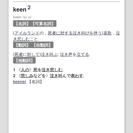
２
keen
keen
/
kíːn
/
【名詞】
【可算名詞】
(
アイルランド
の，
死者
に対する
泣き
叫び
を伴う
)
哀歌
，
泣
き
悲しむ
こと.
【動詞】
【自動詞】
(
死者
に
対して
)
泣き叫ぶ
;
泣き声
を
立てる
.
【他動詞】
1
〈
人の
〉
死
を
泣き
悲しむ
.
2
〈
悲しみ
などを〉
泣き
叫
んで
表わす
.
keener
【名詞】