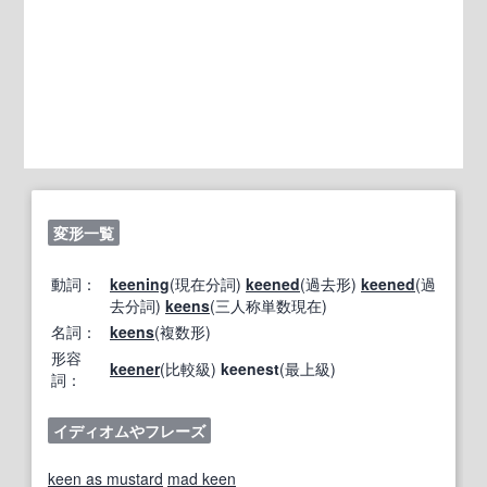
変形一覧
動詞：
keening
(現在分詞)
keened
(過去形)
keened
(過
去分詞)
keens
(三人称単数現在)
名詞：
keens
(複数形)
形容
keener
(比較級)
keenest
(最上級)
詞：
イディオムやフレーズ
keen as mustard
mad keen