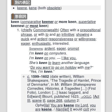
別の表記
keene
,
kene
(
both
obsolete
)
形容詞
keen
(
comparative
keener
or
more
keen
,
superlative
keenest
or
most
keen
)
(
chiefly
Commonwealth
)
Often
with a
prepositional
phrase
,
or
with
to
and
an
infinitive
:
showing
a
quick
and
ardent
responsiveness
or
willingness
;
eager
,
enthusiastic
, interested.
ardent
,
eager
,
prompt
Synonyms
:
I’m
keen
on
computers.
I’m
keen
on
you.
―
I like you.
She’s
keen
to
learn
another language.
“
Do you want to
go on holiday
with
me
?”
“Yes, I’m
keen
.”
c.
1599–1602
(date written), William
Shakespeare, “The Tragedie of Hamlet, Prince
of Denmarke”, in
Mr. William Shakespeares
Comedies, Histories, & Tragedies
[
…
]
(First
Folio), London:
[
…
]
Isaac Iaggard, and
Ed
[
ward
]
Blount, published
1623
,
,
[
Act
→OCLC
III
,
scene
ii
]
,
page
268
,
column
2:
Ophe
[
lia
]
You are
keene
my Lord
,
you
are
keene
. /
Ham
[
let
]
It
would
coſt
you