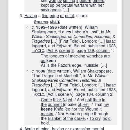
she
won
by
setting
it
before
others
,
kept up
perpetual
warfare
with her
savingness
[
…
]
Having
a
fine
edge
or
point
; sharp.
sharp
Synonym
:
c.
1595–1596
(date written), William
Shakespeare, “Loues Labour’s Lost”, in
Mr.
William Shakespeares Comedies, Histories, &
Tragedies
[
…
]
(First Folio), London:
[
…
]
Isaac
Iaggard, and Ed
[
ward
]
Blount, published
1623
,
,
[
Act V
,
scene
ii
]
,
page
139
,
column
1:
→OCLC
The
tongues
of
mocking
wenches
are
as
keen
As is
the
Razors
edge
, inuisible:
[
…
]
c.
1606
(date written), William Shakespeare,
“The Tragedie of Macbeth”, in
Mr. William
Shakespeares Comedies, Histories, &
Tragedies
[
…
]
(First Folio), London:
[
…
]
Isaac
Iaggard, and Ed
[
ward
]
Blount, published
1623
,
,
[
Act
I,
scene
v
]
,
page
134
,
column
2:
→OCLC
Come
thick
Night
, / And
pall
thee
in
the
dunne
ſt ſ
moake
of
Hell
, / That
my
keene
Knife ſ
ee
not
the
Wound
it
makes
, / Nor Heauen peepe through
the
Blanket
of the
darke
, /
To cry
,
hold
,
hold.
Acute
of
mind
,
having
or
expressing
mental