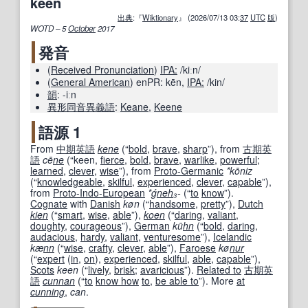
keen
出典
:『
Wiktionary
』 (2026/07/13 03:
37
UTC
版
)
WOTD – 5
October
2017
発音
(
Received Pronunciation
)
IPA:
/kiːn/
(
General American
)
enPR:
kēn
,
IPA:
/kin/
韻
:
-iːn
異形
同音異義語
:
Keane
,
Keene
語源 1
From
中期
英語
kene
(
“
bold
,
brave
,
sharp
”
)
, from
古期
英
語
cē
ne
(
“
keen,
fierce
,
bold
,
brave
,
warlike
,
powerful
;
learned
,
clever
,
wise
”
)
, from
Proto-Germanic
*kōniz
(
“
knowledgeable
,
skilful
,
experienced
,
clever
,
capable
”
)
,
from
Proto-Indo-European
*ǵ
neh
₃-
(
“
to
know
”
)
.
Cognate
with
Danish
køn
(
“
handsome
,
pretty
”
)
,
Dutch
kien
(
“
smart
,
wise
,
able
”
)
,
koen
(
“
daring
,
valiant
,
doughty
,
courageous
”
)
,
German
kü
hn
(
“
bold
,
daring
,
audacious
,
hardy
,
valiant
,
venturesome
”
)
,
Icelandic
kæ
nn
(
“
wise
,
crafty
,
clever
,
able
”
)
,
Faroese
kø
nur
(
“
expert
(
in
,
on
),
experienced
,
skilful
,
able
,
capable
”
)
,
Scots
keen
(
“
lively
,
brisk
;
avaricious
”
)
.
Related to
古期
英
語
cunnan
(
“
to
know how
to
,
be able to
”
)
. More
at
cunning
,
can
.