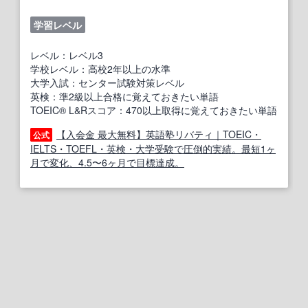
学習レベル
レベル：レベル3
学校レベル：高校2年以上の水準
大学入試：センター試験対策レベル
英検：準2級以上合格に覚えておきたい単語
TOEIC® L&Rスコア：470以上取得に覚えておきたい単語
【入会金 最大無料】英語塾リバティ｜TOEIC・
公式
IELTS・TOEFL・英検・大学受験で圧倒的実績。最短1ヶ
月で変化、4.5〜6ヶ月で目標達成。