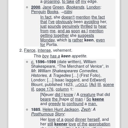
a
groaning
,
to take
off
my
edge.
2000
,
Jane
Green
,
Bookends
,
London
:
Penguin
Books
,
:
→
ISBN
In fact
, she
doesn't
mention
the fact
that
I've
obviously
been
avoiding
her,
just
sounds
genuinely
thrilled
to
hear
from
me
,
and as
soon
as I
mention
getting together
she
suggests
Monday
, which
is
rather
keen
,
even
for
Portia.
Fierce
,
intense
, vehement.
This
boy
has a
keen
appetite.
c.
1596–1598
(date written), William
Shakespeare, “The Merchant of Venice”, in
Mr. William Shakespeares Comedies,
Histories, & Tragedies
[
…
]
(First Folio),
London:
[
…
]
Isaac Iaggard, and Ed
[
ward
]
Blount, published
1623
,
,
[
Act
III
,
scene
→OCLC
ii
]
,
page
176
,
column
1:
[N]euer
did I
know
/ A
creature
that did
beare
the ſ
hape
of
man
/
So
keene
and
greedy
to
confound
a
man.
1885
,
Helen Hunt Jackson
,
Zeph
: A
Posthumous
Story
:
Her
love
of a
good
dinner
herself
, and
her
still
keener
love
of the
approbation