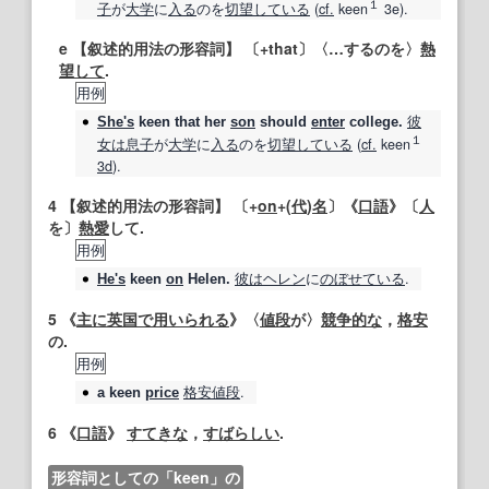
１
子
が
大学
に
入る
のを
切望している
(
cf.
keen
3e).
e
【叙述的用法の形容詞】
〔+that〕〈…するのを〉
熱
望して
.
用例
彼
She's
keen
that her
son
should
enter
college.
１
女は
息子
が
大学
に
入る
のを
切望している
(
cf.
keen
3d
).
4
【叙述的用法の形容詞】
〔+
on
+(
代
)
名
〕《
口語
》〔
人
を〕
熱愛
して.
用例
彼は
ヘレン
に
のぼせ
ている
.
He's
keen
on
Helen.
5
《
主に
英国
で用いられる
》〈
値段
が〉
競争
的な
，
格安
の.
用例
格安値段
.
a
keen
price
6
《
口語
》
すてきな
，
すばらしい
.
形容詞としての「keen」の