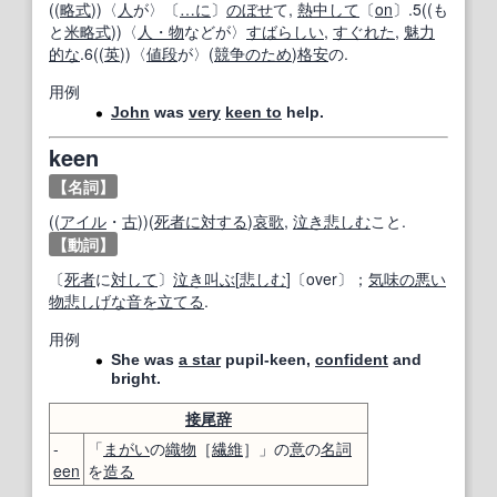
((
略式
))〈
人
が〉〔
…に
〕
のぼせ
て,
熱中して
〔
on
〕.5((も
と
米
略式
))〈
人・物
などが〉
すばらしい
,
すぐれた
,
魅力
的な
.6((
英
))〈
値段
が〉(
競争
のため
)
格安
の.
用例
John
was
very
keen to
help.
keen
【名詞】
((
アイル
・
古
))(
死者
に対する
)
哀歌
,
泣き
悲しむ
こと.
【動詞】
〔
死者
に
対して
〕
泣き叫ぶ
[
悲しむ
]〔over〕；
気味の悪い
物
悲しげな
音を立てる
.
用例
She was
a star
pupil-keen,
confident
and
bright.
接尾辞
-
「
まがい
の
織物
［
繊維
］」の
意
の
名詞
een
を
造る