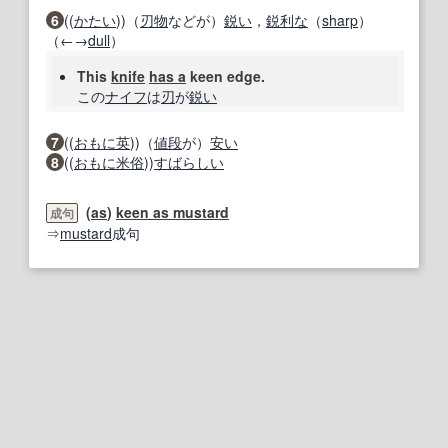
6
((
かたい
))（
刃物
などが）
鋭い
，
鋭利な
（
sharp
）
（←→
dull
）
This
knife
has a
keen edge.
この
ナイフ
は
刃
が
鋭い
7
((
おもに
英
))（
値段
が）
安い
8
((
おもに
米
俗
))
すばらしい
(
as
)
keen as mustard
成句
⇒
mustard
成句