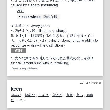
2.
まるで鈍器で引き起こされたように痛む(painful as if
caused by a sharp instrument)
用例
強烈な
風
keen
winds
3.
非常によい(very good)
4.
強烈または鋭い(intense or sharp)
5.
微細な区別を認識するか引き起こす能力を持ってい
る、あるいは示すさま(having or demonstrating ability to
recognize or draw fine distinctions)
【
名詞
】
1.
大きな声で鳴き叫んでうたわれた葬式の悲しみ歌(a
funeral lament sung with loud wailing)
「keen」に関する類語一覧
EDR日英対訳辞書
keen
見事だ
；
犀利だ
；
ナイス
；
立派だ
；
哀号
；
良い
；
精良
だ
；いい