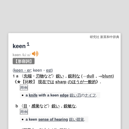
研究社 新英和中辞典
１
keen
keen
/
kíːn
/
【形容詞】
(
keen・er
; keen・
est
)
1
a 〈
先端
・
刃物
など〉
鋭い
，
鋭利な
(⇔
dull
，→
blunt
)
《★
【比較】
現在では
sharp
のほうが
一般的
》.
用例
鋭い刃
の
ナイフ
.
a
knife
with a
keen
edge
b 〈
目
・
感覚
など〉
鋭い
，
鋭敏な
.
用例
鋭い
聴覚
.
a
keen
sense of hearing