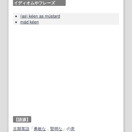
イディオムやフレーズ
(as) kéen as mústard
mád kéen
【語源】
古期
英語
「
勇敢な
，
賢明な
」の
意