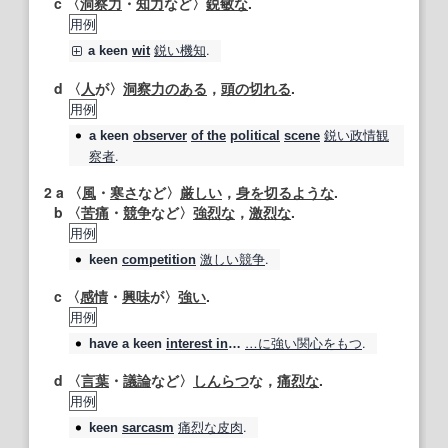
c 〈
洞察力
・
知力
など〉
鋭敏な
.
用例
鋭い
機知
.
a
keen
wit
d 〈
人
が〉
洞察力のある
，
頭の切れる
.
用例
鋭い
政情
観
a
keen
observer
of the
political
scene
察者
.
2
a 〈
風
・
寒さ
など〉
厳しい
，
身を切る
ような
.
b 〈
苦痛
・
競争
など〉
強烈な
，
激烈な
.
用例
激しい競争
.
keen
competition
c 〈
感情
・
興味
が〉
強い
.
用例
…に
強い
関心をもつ
.
have a
keen
interest in
…
d 〈
言葉
・
議論
など〉
しんらつ
な，
痛烈な
.
用例
痛烈な
皮肉
.
keen
sarcasm