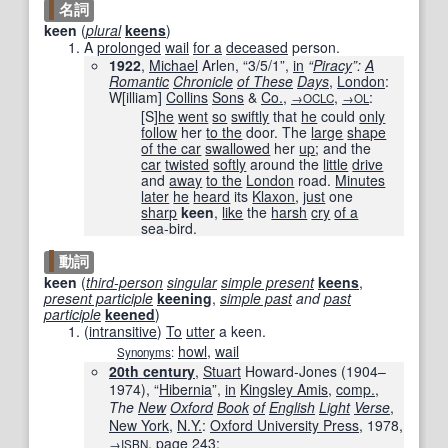
名詞
keen
(
plural
keens
)
A
prolonged
wail
for a
deceased
person.
1922
,
Michael
Arlen, “
3/5/1
”,
in
“
Piracy
”:
A
Romantic
Chronicle
of These
Days
,
London
:
W[illiam]
Collins
Sons
&
Co.
,
,
:
→OCLC
→OL
[S]
he
went
so
swiftly
that
he
could
only
follow
her
to the
door. The
large
shape
of the car
swallowed
her
up
; and the
car
twisted
softly
around the
little
drive
and
away
to the
London
road.
Minutes
later
he
heard
its
Klaxon
,
just
one
sharp
keen
,
like
the
harsh
cry
of a
sea-bird.
動詞
keen
(
third-person
singular
simple present
keens
,
present participle
keening
,
simple past
and
past
participle
keened
)
(
intransitive
)
To
utter
a keen.
howl
,
wail
Synonyms
:
20th century
,
Stuart
Howard-Jones (1904–
1974), “
Hibernia
”,
in
Kingsley Amis
,
comp.
,
The
New
Oxford
Book
of
English
Light
Verse
,
New York
,
N.Y.
:
Oxford University Press
, 1978,
,
page 243
:
→
ISBN