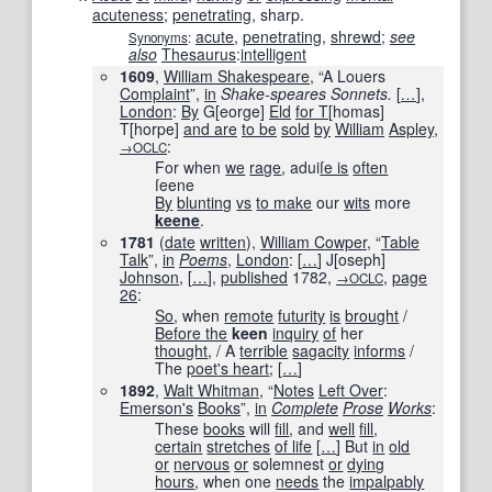
acuteness
;
penetrating
, sharp.
acute
,
penetrating
,
shrewd
;
see
Synonyms
:
also
Thesaurus
:
intelligent
1609
,
William Shakespeare
, “A Louers
Complaint
”,
in
Shake-speares Sonnets.
[
…
]
‎,
London
:
By
G[eorge]
Eld
for T
[homas]
T[horpe]
and are
to be
sold
by
William
Aspley
,
:
→OCLC
For when
we
rage
, adui
ſe is
often
ſeene
By
blunting
vs
to make
our
wits
more
keene
.
1781
(
date
written
),
William Cowper
, “
Table
Talk
”,
in
Poems
,
London
:
[
…
]
J
[
oseph
]
Johnson
,
[
…
]
,
published
1782
,
,
page
→OCLC
26
:
So
, when
remote
futurity
is
brought
/
Before the
keen
inquiry
of
her
thought
, / A
terrible
sagacity
informs
/
The
poet
's heart
;
[
…
]
1892
,
Walt Whitman
, “
Notes
Left Over
:
Emerson
's
Books
”,
in
Complete
Prose
Works
‎:
These
books
will
fill
, and
well
fill
,
certain
stretches
of life
[
…
]
But
in
old
or
nervous
or
solemnest
or
dying
hours
, when one
needs
the
impalpably