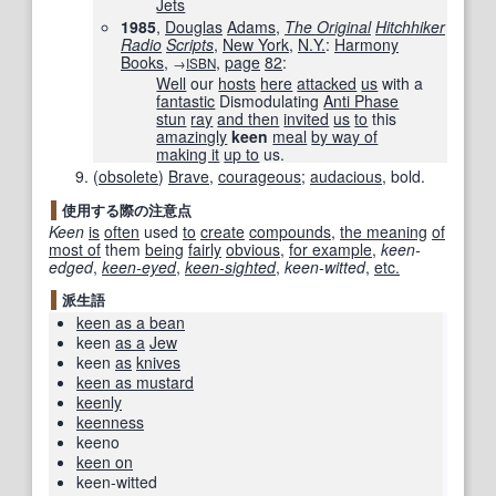
Jets
1985
,
Douglas
Adams
,
The Original
Hitchhiker
Radio
Scripts
,
New York
,
N.Y.
:
Harmony
Books
,
,
page
82
:
→
ISBN
Well
our
hosts
here
attacked
us
with a
fantastic
Dismodulating
Anti Phase
stun
ray
and then
invited
us
to
this
amazingly
keen
meal
by way of
making it
up to
us.
(
obsolete
)
Brave
,
courageous
;
audacious
, bold.
使用する際の注意点
Keen
is
often
used
to
create
compounds
,
the meaning
of
most of
them
being
fairly
obvious
,
for example
,
keen-
edged
,
keen-eyed
,
keen-sighted
,
keen-witted
,
etc.
派生語
keen as a bean
keen
as a
Jew
keen
as
knives
keen as mustard
keenly
keenness
keeno
keen on
keen-witted