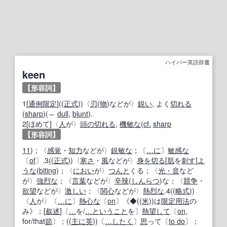
ハイパー英語辞書
keen
【形容詞】
1[
通例
限定
]((
正式
))〈
刃
(
物
)などが〉
鋭い
, よく
切れる
(
sharp
)(⇔
dull
,
blunt
).
2[ほめて]〈
人
が〉
頭の切れる
,
機敏な
(
cf.
sharp
【形容詞】
11
)；〈
感覚
・
知力
などが〉
鋭敏な
；〔
…に
〕
敏感な
〔
of
〕.3((
正式
))〈
寒さ
・
風
などが〉
身を切る
[
肌
を
刺す
]
よ
うな
(
biting
)；〈
におい
が〉
つんと
くる；〈
光・音
など
が〉
強烈な
；〈
言葉
などが〉
辛辣
(
しんらつ
)な；〈
競争
・
欲望
などが〉
激しい
；〈
関心
などが〉
熱烈な
.4((
略式
))
〈
人
が〉〔
…に
〕
熱心な
〔
on
〕《◆((
米
))は
限定
用法
の
み》；[
叙述
]〔
…
を/
…
ということ
を〕
熱望して
〔
on
,
for/that
節
〕；((
主に
英
))〔
…
したく
〕
思
って〔
to do
〕；